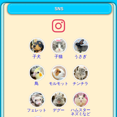
SNS
子犬
子猫
うさぎ
鳥
モルモット
チンチラ
ハムスター
フェレット
デグー
ネズミなど