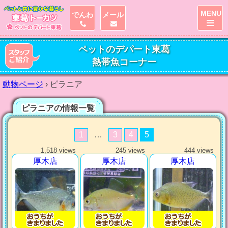
MENU
でんわ
メール
ペットのデパート東葛
熱帯魚コーナー
動物ページ
›
ピラニア
ピラニアの情報一覧
1
…
3
4
5
1,518 views
245 views
444 views
厚木店
厚木店
厚木店