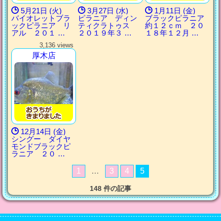
5月21日 (火)
3月27日 (水)
1月11日 (金)
バイオレットブラ
ピラニア ディン
ブラックピラニア
ックピラニア リ
ティクラトゥス
約１２ｃｍ ２０
アル ２０１ …
２０１９年３ …
１８年１２月 …
3,136 views
厚木店
12月14日 (金)
シングー ダイヤ
モンドブラックピ
ラニア ２０ …
1
…
3
4
5
148 件の記事