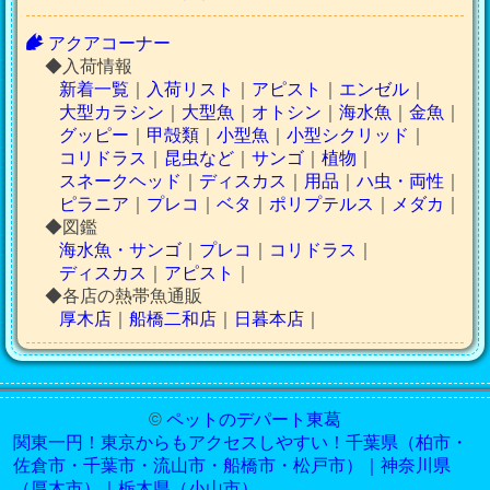
アクアコーナー
◆入荷情報
新着一覧
｜
入荷リスト
｜
アピスト
｜
エンゼル
｜
大型カラシン
｜
大型魚
｜
オトシン
｜
海水魚
｜
金魚
｜
グッピー
｜
甲殻類
｜
小型魚
｜
小型シクリッド
｜
コリドラス
｜
昆虫など
｜
サンゴ
｜
植物
｜
スネークヘッド
｜
ディスカス
｜
用品
｜
ハ虫・両性
｜
ピラニア
｜
プレコ
｜
ベタ
｜
ポリプテルス
｜
メダカ
｜
◆図鑑
海水魚・サンゴ
｜
プレコ
｜
コリドラス
｜
ディスカス
｜
アピスト
｜
◆各店の熱帯魚通販
厚木店
｜
船橋二和店
｜
日暮本店
｜
©
ペットのデパート東葛
関東一円！東京からもアクセスしやすい！千葉県（柏市・
佐倉市・千葉市・流山市・船橋市・松戸市）｜神奈川県
（厚木市）｜栃木県（小山市）