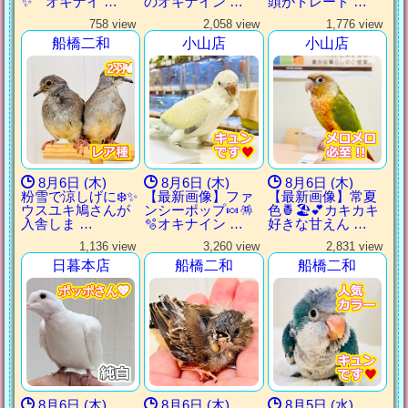
✨ オキナイ …
のオキナイン …
頭がトレード …
758 view
2,058 view
1,776 view
船橋二和
小山店
小山店
2羽🕊️
2羽🕊️
2羽🕊️
2羽🕊️
8月6日 (木)
8月6日 (木)
8月6日 (木)
粉雪で涼しげに❄️✨
【最新画像】ファ
【最新画像】常夏
ウスユキ鳩さんが
ンシーポップ🍬🪅
色🍍🏖💕カキカキ
入舎しま …
🫧オキナイン …
好きな甘えん …
1,136 view
3,260 view
2,831 view
日暮本店
船橋二和
船橋二和
ポッポさん💖
ポッポさん💖
ポッポさん💖
ポッポさん💖
8月6日 (木)
8月6日 (木)
8月5日 (水)