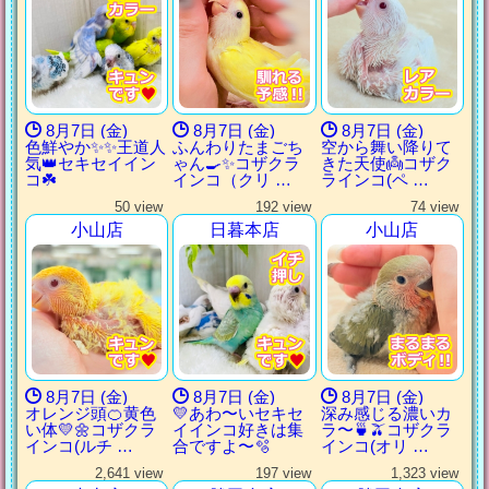
8月7日 (金)
8月7日 (金)
8月7日 (金)
色鮮やか✨✨王道人
ふんわりたまごち
空から舞い降りて
気👑セキセイイン
ゃん🍳✨コザクラ
きた天使👼コザク
コ☘️
インコ（クリ …
ラインコ(ペ …
50 view
192 view
74 view
小山店
日暮本店
小山店
8月7日 (金)
8月7日 (金)
8月7日 (金)
オレンジ頭🍊黄色
💛あわ〜いセキセ
深み感じる濃いカ
い体💛🌼コザクラ
イインコ好きは集
ラ〜🍵🫒コザクラ
インコ(ルチ …
合ですよ〜🫧
インコ(オリ …
2,641 view
197 view
1,323 view