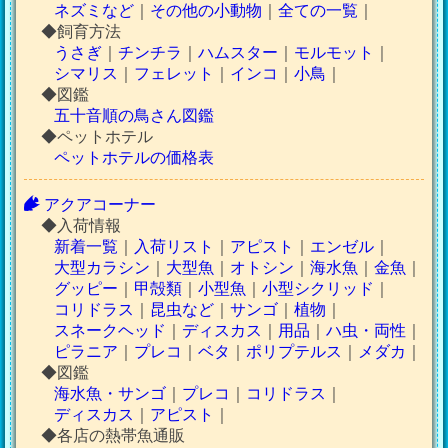
ネズミなど
｜
その他の小動物
｜
全ての一覧
｜
◆飼育方法
うさぎ
｜
チンチラ
｜
ハムスター
｜
モルモット
｜
シマリス
｜
フェレット
｜
インコ
｜
小鳥
｜
◆図鑑
五十音順の鳥さん図鑑
◆ペットホテル
ペットホテルの価格表
アクアコーナー
◆入荷情報
新着一覧
｜
入荷リスト
｜
アピスト
｜
エンゼル
｜
大型カラシン
｜
大型魚
｜
オトシン
｜
海水魚
｜
金魚
｜
グッピー
｜
甲殻類
｜
小型魚
｜
小型シクリッド
｜
コリドラス
｜
昆虫など
｜
サンゴ
｜
植物
｜
スネークヘッド
｜
ディスカス
｜
用品
｜
ハ虫・両性
｜
ピラニア
｜
プレコ
｜
ベタ
｜
ポリプテルス
｜
メダカ
｜
◆図鑑
海水魚・サンゴ
｜
プレコ
｜
コリドラス
｜
ディスカス
｜
アピスト
｜
◆各店の熱帯魚通販