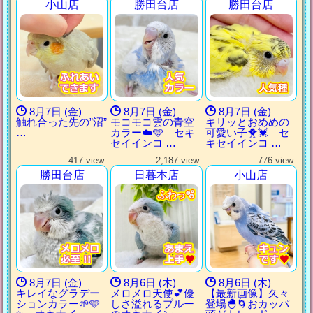
小山店
勝田台店
勝田台店
8月7日 (金)
8月7日 (金)
8月7日 (金)
触れ合った先の”沼”
モコモコ雲の青空
キリッとおめめの
…
カラー☁️🩵 セキ
可愛い子🐥💓 セ
セイインコ …
キセイインコ …
417 view
2,187 view
776 view
勝田台店
日暮本店
小山店
ふわっ🫧
ふわっ🫧
ふわっ🫧
ふわっ🫧
8月7日 (金)
8月6日 (木)
8月6日 (木)
キレイなグラデー
メロメロ天使💕優
【最新画像】久々
ションカラー🌱🩵
しさ溢れるブルー
登場🐣🌀おカッパ