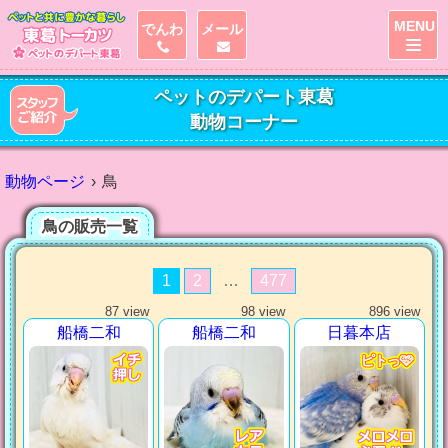
MENU
でんわ
メール
ペットのデパート東葛
動物コーナー
動物ページ
鳥
鳥の販売一覧
1
2
…
477
87 view
98 view
896 view
船橋二和
船橋二和
日暮本店
ピトっ🩷
ピトっ🩷
ピトっ🩷
ピトっ🩷