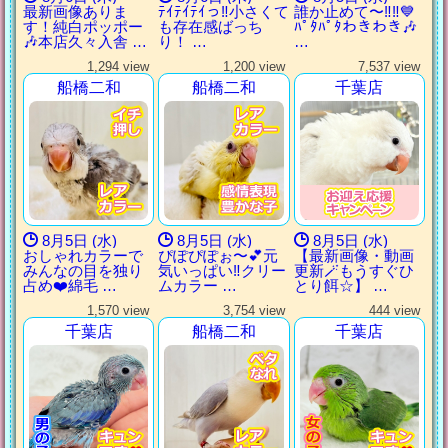
最新画像ありま
ﾃｲﾃｲﾃｲっ‼︎小さくて
誰か止めて〜‼︎‼︎💙
す！純白ポッポー
も存在感ばっち
ﾊﾟﾀﾊﾟﾀわきわき🎶
🎶本店久々入舎 …
り！ …
…
1,294 view
1,200 view
7,537 view
船橋二和
船橋二和
千葉店
8月5日 (水)
8月5日 (水)
8月5日 (水)
おしゃれカラーで
ぴぽぴぽぉ〜💕元
【最新画像・動画
みんなの目を独り
気いっぱい‼︎クリー
更新🪄もうすぐひ
占め❤️綿毛 …
ムカラー …
とり餌‪☆】 …
1,570 view
3,754 view
444 view
千葉店
船橋二和
千葉店