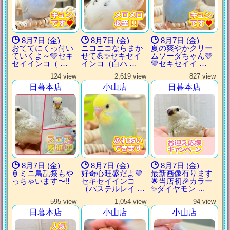
8月7日 (金)
8月7日 (金)
8月7日 (金)
おててにくっ付い
ニコニコならまか
夏の爽やかクリー
ていくよ～🩵セキ
せて💪✨セキセイ
ムソーダちゃん🩵
セイインコ（ …
インコ（白ハ …
💛セキセイイ …
124 view
2,619 view
827 view
日暮本店
小山店
日暮本店
8月7日 (金)
8月7日 (金)
8月7日 (金)
🏮ミニ鳥乱祭もや
好奇心旺盛だよ💛
最新画像有ります
っちゃいます〜‼️
セキセイインコ
🌟当店初🎉カラー
（パステルレイ …
✨ダイヤモン …
595 view
1,054 view
94 view
日暮本店
小山店
小山店