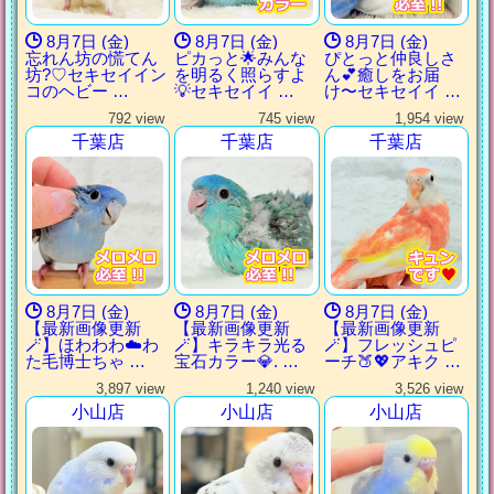
8月7日 (金)
8月7日 (金)
8月7日 (金)
忘れん坊の慌てん
ピカっと🌟みんな
ぴとっと仲良しさ
坊?♡セキセイイン
を明るく照らすよ
ん💕癒しをお届
コのヘビー …
💡セキセイイ …
け〜セキセイイ …
792 view
745 view
1,954 view
千葉店
千葉店
千葉店
8月7日 (金)
8月7日 (金)
8月7日 (金)
【最新画像更新
【最新画像更新
【最新画像更新
🪄】ほわわわ☁️わ
🪄】キラキラ光る
🪄】フレッシュピ
た毛博士ちゃ …
宝石カラー💎. …
ーチ🍑💖アキク …
3,897 view
1,240 view
3,526 view
小山店
小山店
小山店