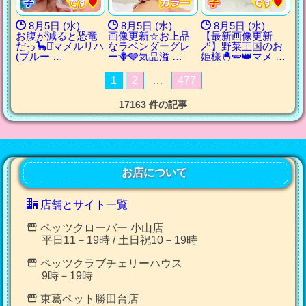
8月5日 (水)
8月5日 (水)
8月5日 (水)
お腹が減ると恐竜
画像更新☆お上品
【最新画像更新
だっ🦕⋆͛マメルリハ
なラベンダーグレ
🪄】野菜王国のお
(ブルー …
ー🪻🩶気品溢 …
姫様🐣🫛👑マメ …
1
2
…
477
17163 件の記事
お店について
店舗とサイト一覧
ペッツクローバー 小山店
平日11－19時 / 土日祝10－19時
ペッツクラブチェリーハウス
9時－19時
東葛ペット勝田台店