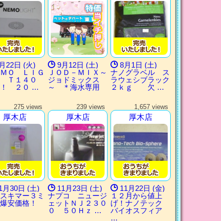
月22日 (火)
9月12日 (土)
8月1日 (土)
ＭＯ ＬＩＧ
ＪＯＤ－ＭＩＸ～
ナノグラベル ス
Ｔ Ｔ１４０
ジョドミックス
ラウェシブラック
！ ２０ …
～ ＊海水専用
２ｋｇ 欠 …
275 views
239 views
1,657 views
厚木店
厚木店
厚木店
1月30日 (土)
11月23日 (土)
11月22日 (金)
スキマー３ミ
ナプコ ニュージ
１２月から値上
爆安価格！
ェットＮＪ２３０
げ！ナノテック
０ ５０Ｈｚ …
バイオスフィア
…