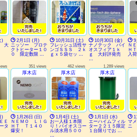
火)
2月1日 (月)
10月31日 (土)
10月30日 (金)
9
 大
ニッソー プロテ
フレッシュ活性サ
ナノテック バイ
ＮＥ
クトヒーター１０
ンゴＳＳＳ ２ｋ
オスフィア１ｋ
Ｈ
０ 限定数限 …
ｇｘ５袋セッ …
ｇ 大好評発売
入荷
…
iews
351 views
462 views
1,289 views
厚木店
厚木店
厚木店
日)
1月26日 (日)
1月4日 (土)
1月1日 (水)
1
ＥＥ
ＮＥＭＯ ＬＩＧ
お一人様１本限
エーハイムフィル
マメ
ータ
ＨＴ Ｔ１４０
り！バイオスコー
ター２２１５限定
ニ 
爆安！
ル淡水用５００
１台限りでお …
…