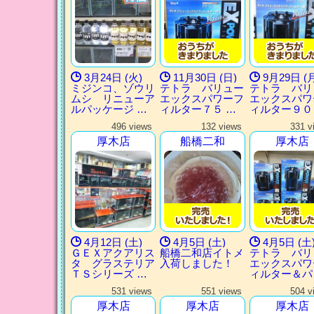
3月24日 (火)
11月30日 (日)
9月29日 (
ミジンコ、ゾウリ
テトラ バリュー
テトラ バリ
ムシ リニューア
エックスパワーフ
エックスパワ
ルパッケージ …
ィルター７５ …
ィルター９０
496 views
132 views
331 v
厚木店
船橋二和
厚木店
4月12日 (土)
4月5日 (土)
4月5日 (土
ＧＥＸアクアリス
船橋二和店イトメ
テトラ バリ
タ グラステリア
入荷しました！
エックスパワ
ＴＳシリーズ …
ィルター＆パ
531 views
551 views
504 v
厚木店
厚木店
厚木店