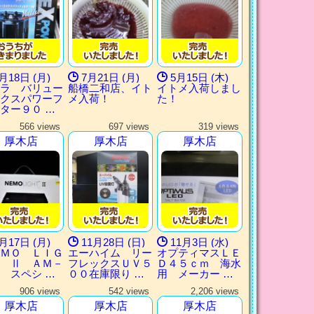
月18日 (月)
7月21日 (月)
5月15日 (木)
ラ バリュー
船橋二和店、イト
イトメ入荷しまし
クスパワーフ
メ入荷！
た！
ター９０ …
566 views
697 views
319 views
厚木店
厚木店
厚木店
月17日 (月)
11月28日 (日)
11月3日 (水)
ＭＯ ＬＩＧ
エーハイム リー
オプティマスＬＥ
 Ⅱ ＡＭ－
フレックスＵＶ５
Ｄ４５ｃｍ 海水
 スペシ …
００在庫限り …
用 メーカー …
906 views
542 views
2,206 views
厚木店
厚木店
厚木店