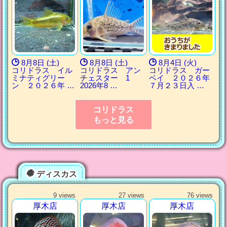
8月8日 (土)
8月8日 (土)
8月4日 (火)
コリドラス イル
コリドラス アン
コリドラス ガー
ミナティグリー
チェスター 1
ベイ ２０２６年
ン ２０２６年 …
2026年8 …
７月２３日入 …
コリドラス
もっと見る
ディスカス
9 views
27 views
76 views
厚木店
厚木店
厚木店