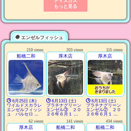
ディスカス
もっと見る
エンゼルフィッシュ
219 views
203 views
115 views
船橋二和
厚木店
厚木店
6月25日 (木)
6月13日 (土)
6月13日 (土)
ワイルドスカラレ
プラチナグリーン
プラチナグリーン
エンゼルフィッシ
エンゼル③ ２０
エンゼル② ２０
ュ バルセロ …
２６年６月１ …
２６年６月１ …
62 views
141 views
434 views
厚木店
船橋二和
船橋二和