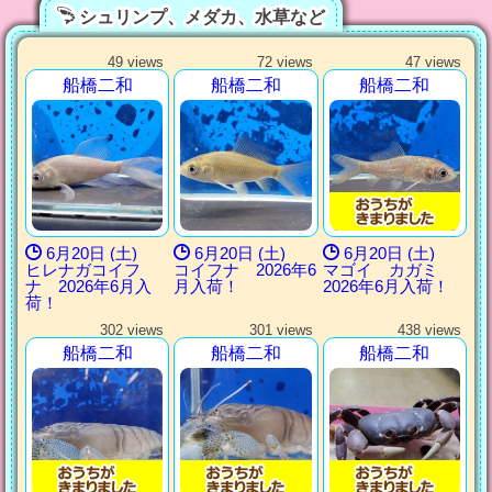
シュリンプ、メダカ、水草など
49 views
72 views
47 views
船橋二和
船橋二和
船橋二和
6月20日 (土)
6月20日 (土)
6月20日 (土)
ヒレナガコイフ
コイフナ 2026年6
マゴイ カガミ
ナ 2026年6月入
月入荷！
2026年6月入荷！
荷！
302 views
301 views
438 views
船橋二和
船橋二和
船橋二和