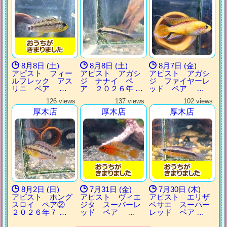
8月8日 (土)
8月8日 (土)
8月7日 (金)
アピスト フィー
アピスト アガシ
アピスト アガシ
ルフレック アス
ジ ナナイ ペ
ジ ファイヤーレ
リニ ペア …
ア ２０２６年 …
ッド ペア …
126 views
137 views
102 views
厚木店
厚木店
厚木店
8月2日 (日)
7月31日 (金)
7月30日 (木)
アピスト ホング
アピスト ヴィエ
アピスト エリザ
スロイ ペア②
ジタ スーパーレ
ベサエ スーパー
２０２６年７ …
ッド ペア …
レッド ペア …