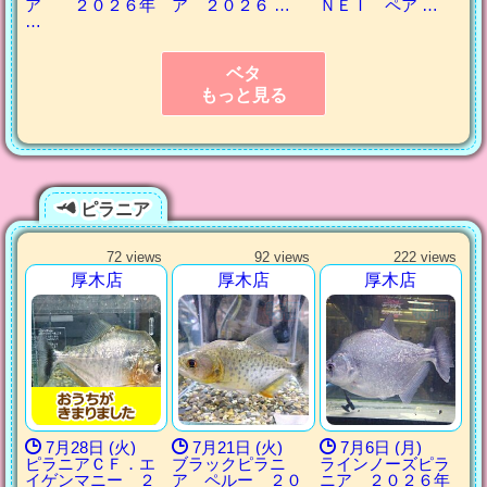
ア ２０２６年
ア ２０２６ …
ＮＥＩ ペア …
…
ベタ
もっと見る
ピラニア
72 views
92 views
222 views
厚木店
厚木店
厚木店
7月28日 (火)
7月21日 (火)
7月6日 (月)
ピラニアＣＦ．エ
ブラックピラニ
ラインノーズピラ
イゲンマニー ２
ア ペルー ２０
ニア ２０２６年