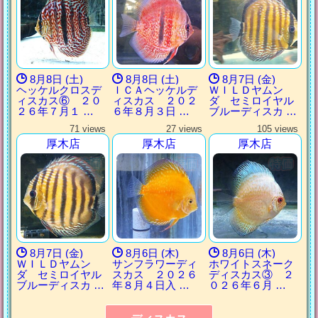
8月8日 (土)
8月8日 (土)
8月7日 (金)
ヘッケルクロスデ
ＩＣＡヘッケルデ
ＷＩＬＤヤムン
ィスカス⑥ ２０
ィスカス ２０２
ダ セミロイヤル
２６年７月１ …
６年８月３日 …
ブルーディスカ …
71 views
27 views
105 views
厚木店
厚木店
厚木店
8月7日 (金)
8月6日 (木)
8月6日 (木)
ＷＩＬＤヤムン
サンフラワーディ
ホワイトスネーク
ダ セミロイヤル
スカス ２０２６
ディスカス③ ２
ブルーディスカ …
年８月４日入 …
０２６年６月 …