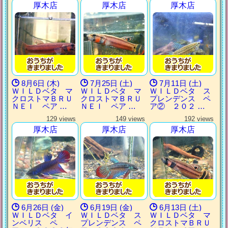
厚木店
厚木店
厚木店
8月6日 (木)
7月25日 (土)
7月11日 (土)
ＷＩＬＤベタ マ
ＷＩＬＤベタ マ
ＷＩＬＤベタ ス
クロストマＢＲＵ
クロストマＢＲＵ
プレンデンス ペ
ＮＥＩ ペア …
ＮＥＩ ペア …
ア② ２０２ …
129 views
149 views
192 views
厚木店
厚木店
厚木店
6月26日 (金)
6月19日 (金)
6月13日 (土)
ＷＩＬＤベタ イ
ＷＩＬＤベタ ス
ＷＩＬＤベタ マ
ンベリス ペ
プレンデンス ペ
クロストマＢＲＵ