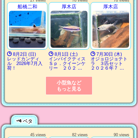
27 views
78 views
78 views
船橋二和
厚木店
厚木店
8月2日 (日)
8月1日 (土)
7月30日 (木)
レッドカンディ
インパイクティス
オジョロジョテト
ル 2026年7月入
Ｓｐ．クイーンケ
ラ ３匹セット
荷！
リー ２０２ …
２０２６年７ …
小型魚など
もっと見る
ベタ
45 views
82 views
90 views