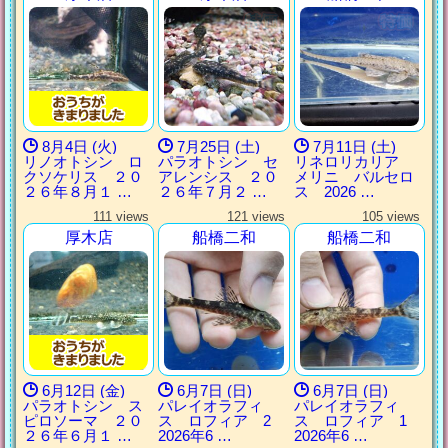
8月4日 (火)
7月25日 (土)
7月11日 (土)
リノオトシン ロ
パラオトシン セ
リネロリカリア
クソケリス ２０
アレンシス ２０
メリニ バルセロ
２６年８月１ …
２６年７月２ …
ス 2026 …
111 views
121 views
105 views
厚木店
船橋二和
船橋二和
6月12日 (金)
6月7日 (日)
6月7日 (日)
パラオトシン ス
パレイオラフィ
パレイオラフィ
ピロソーマ ２０
ス ロフィア 2
ス ロフィア 1
２６年６月１ …
2026年6 …
2026年6 …