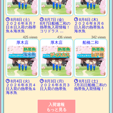
8月8日 (土)
8月7日 (金)
8月6日 (木)
２０２６年８月７
8月7日船橋二和の
２０２６年８月６
日８日入荷の熱帯
熱帯魚入荷情報！
日入荷の熱帯魚＆
魚＆海水魚
コリドラス …
海水魚
425 views
436 views
342 views
厚木店
厚木店
船橋二和
8月4日 (火)
8月3日 (月)
8月1日 (土)
２０２６年８月４
２０２６年８月３
7月31日船橋二和の
日入荷の熱帯魚＆
日入荷の熱帯魚
熱帯魚入荷情報！
海水魚
入荷速報
もっと見る