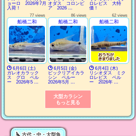
ョーロ 2026年7月
オダス コロンビ
ロレピス 大特
入荷！
ア 2026 …
価！
77 views
86 views
62 views
船橋二和
船橋二和
船橋二和
6月6日 (土)
6月5日 (金)
6月4日 (木)
ガレオカラック
ビックリアイカラ
リシオダス ミク
ス グロ ペル
シン ペルー
ロレピス ペル
ー 2026年5 …
2026年5月 …
ー 2026年 …
大型カラシン
もっと見る
古代・中・大型魚