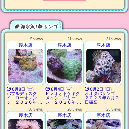
海水魚 /
サンゴ
5 views
21 views
31 views
厚木店
厚木店
厚木店
8月8日 (土)
8月4日 (火)
8月2日 (日)
バブルディスク
ヒメオオトゲキク
オオタバサンゴ
イエローオレン
メイシ グリー
２０２６年８月２
ジ ２０２６年 …
ン ２０２６年 …
日撮影
38 views
20 views
23 views
厚木店
厚木店
厚木店