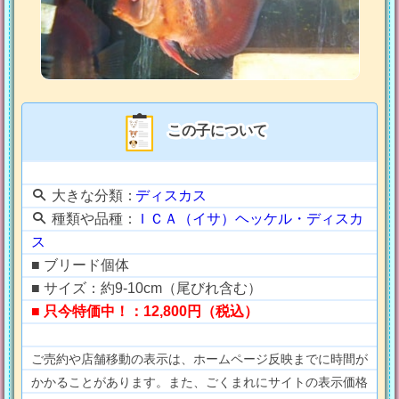
この子について
大きな分類：
ディスカス
種類や品種：
ＩＣＡ（イサ）ヘッケル・ディスカ
ス
■ ブリード個体
■ サイズ：約9-10cm（尾びれ含む）
■ 只今特価中！：12,800円（税込）
ご売約や店舗移動の表示は、ホームページ反映までに時間が
かかることがあります。また、ごくまれにサイトの表示価格