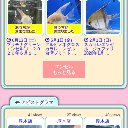
6月13日 (土)
5月1日 (金)
2月1日 (日)
プラチナグリーン
アルビノネグロス
スカラレエンゼ
エンゼル① ２０
カラレエンゼル
ル ジュファリ
２６年６月１ …
台湾ブリード …
2026年1月 …
エンゼル
もっと見る
アピストグラマ
41 views
27 views
40 views
厚木店
厚木店
厚木店