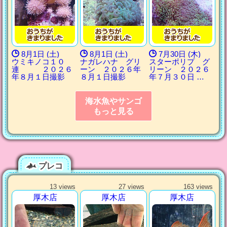
8月1日 (土)
8月1日 (土)
7月30日 (木)
ウミキノコ１０
ナガレハナ グリ
スターポリプ グ
連 ２０２６
ーン ２０２６年
リーン ２０２６
年８月１日撮影
８月１日撮影
年７月３０日 …
海水魚やサンゴ
もっと見る
プレコ
13 views
27 views
163 views
厚木店
厚木店
厚木店