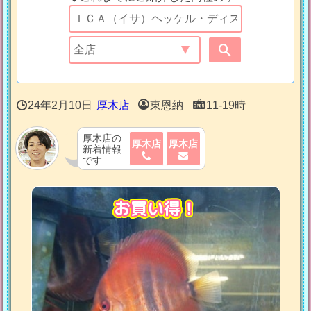
24年2月10日
厚木店
東恩納
11-19時
厚木店の
厚木店
厚木店
新着情報
です
お買い得！