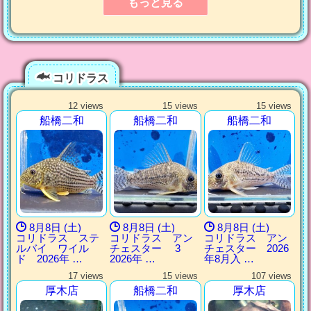
もっと見る
コリドラス
12 views
15 views
15 views
船橋二和
船橋二和
船橋二和
8月8日 (土)
8月8日 (土)
8月8日 (土)
コリドラス ステ
コリドラス アン
コリドラス アン
ルバイ ワイル
チェスター 3
チェスター 2026
ド 2026年 …
2026年 …
年8月入 …
17 views
15 views
107 views
厚木店
船橋二和
厚木店