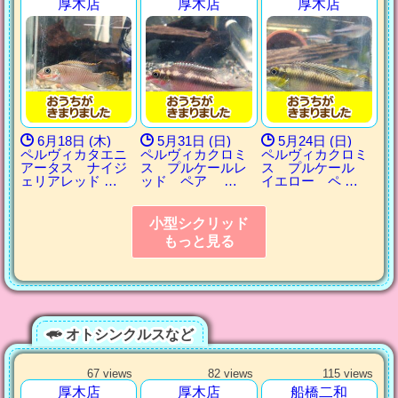
厚木店
厚木店
厚木店
6月18日 (木)
5月31日 (日)
5月24日 (日)
ペルヴィカタエニ
ペルヴィカクロミ
ペルヴィカクロミ
アータス ナイジ
ス プルケールレ
ス プルケール
ェリアレッド …
ッド ペア …
イエロー ペ …
小型シクリッド
もっと見る
オトシンクルスなど
67 views
82 views
115 views
厚木店
厚木店
船橋二和