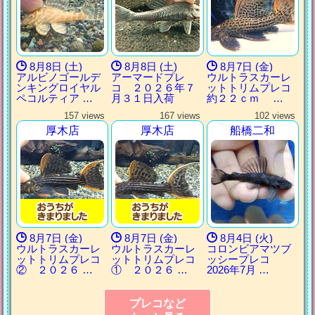
8月8日 (土)
8月8日 (土)
8月7日 (金)
アルビノゴールデ
アーマードプレ
ウルトラスカーレ
ンキングロイヤル
コ ２０２６年７
ットトリムプレコ
ペコルティア …
月３１日入荷
約２２ｃｍ …
157 views
167 views
102 views
厚木店
厚木店
船橋二和
8月7日 (金)
8月7日 (金)
8月4日 (火)
ウルトラスカーレ
ウルトラスカーレ
コロンビアマツブ
ットトリムプレコ
ットトリムプレコ
ッシープレコ
② ２０２６ …
① ２０２６ …
2026年7月 …
プレコなど