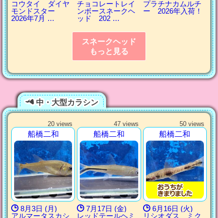
コウタイ ダイヤ
チョコレートレイ
プラチナカムルチ
モンドスター
ンボースネークヘ
ー 2026年入荷！
2026年7月 …
ッド 202 …
スネークヘッド
もっと見る
中・大型カラシン
20 views
47 views
50 views
船橋二和
船橋二和
船橋二和
8月3日 (月)
7月17日 (金)
6月16日 (火)
アルマータスカシ
レッドテールヘミ
リシオダス ミク