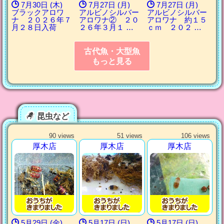
7月30日 (木)
7月27日 (月)
7月27日 (月)
ブラックアロワ
アルビノシルバー
アルビノシルバー
ナ ２０２６年７
アロワナ② ２０
アロワナ 約１５
月２８日入荷
２６年３月１ …
ｃｍ ２０２ …
古代魚・大型魚
もっと見る
昆虫など
90 views
51 views
106 views
厚木店
厚木店
厚木店
5月29日 (金)
5月17日 (日)
5月17日 (日)