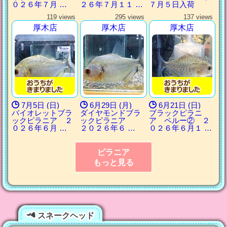
０２６年７月 …
２６年７月１１ …
７月５日入荷
119 views
295 views
137 views
厚木店
厚木店
厚木店
7月5日 (日)
6月29日 (月)
6月21日 (日)
バイオレットブラ
ダイヤモンドブラ
ブラックピラニ
ックピラニア ２
ックピラニア
ア ペルー② ２
０２６年６月 …
２０２６年６ …
０２６年６月１ …
ピラニア
もっと見る
スネークヘッド