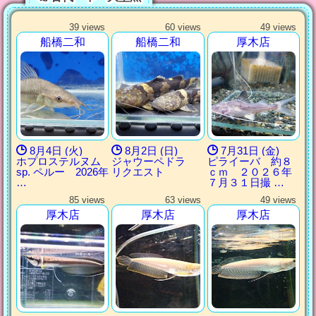
39 views
60 views
49 views
船橋二和
船橋二和
厚木店
8月4日 (火)
8月2日 (日)
7月31日 (金)
ホプロステルヌム
ジャウーペドラ
ピライーバ 約８
sp. ペルー 2026年
リクエスト
ｃｍ ２０２６年
…
７月３１日撮 …
85 views
63 views
49 views
厚木店
厚木店
厚木店