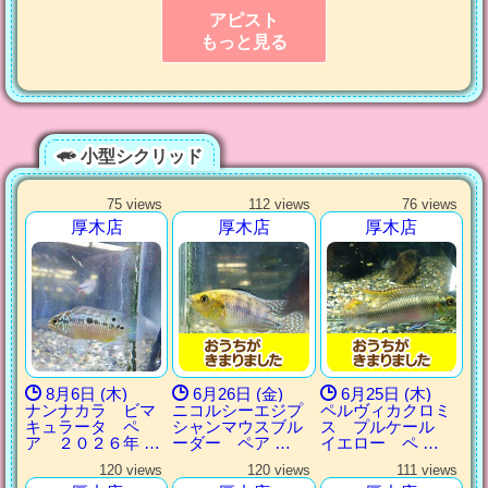
アピスト
もっと見る
小型シクリッド
75 views
112 views
76 views
厚木店
厚木店
厚木店
8月6日 (木)
6月26日 (金)
6月25日 (木)
ナンナカラ ビマ
ニコルシーエジプ
ペルヴィカクロミ
キュラータ ペ
シャンマウスブル
ス プルケール
ア ２０２６年 …
ーダー ペア …
イエロー ペ …
120 views
120 views
111 views