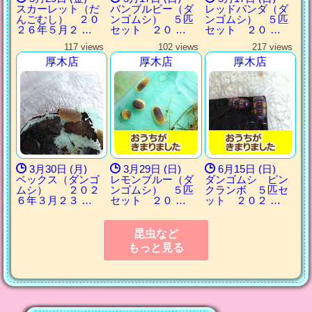
スカーレット（だ
バンブルビー（ダ
レッドパンダ（ダ
んごむし） ２０
ンゴムシ） ５匹
ンゴムシ） ５匹
２６年５月２ …
セット ２０ …
セット ２０ …
117 views
102 views
217 views
厚木店
厚木店
厚木店
3月30日 (月)
3月29日 (日)
6月15日 (日)
ベックス（ダンゴ
レモンブルー（ダ
ダンゴムシ ピン
ムシ） ２０２
ンゴムシ） ５匹
クランボ ５匹セ
６年３月２３ …
セット ２０ …
ット ２０２ …
昆虫など
もっと見る