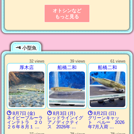
オトシンなど
もっと見る
小型魚
32 views
39 views
61 views
厚木店
船橋二和
船橋二和
8月7日 (金)
8月3日 (月)
8月2日 (日)
ネイビーブルーラ
レッドラインイグ
グリーンキャッ
インテトラ ２０
アノディクティ
ト ペルー 2026
２６年８月１ …
ス 2026年 …
年7月入荷 …