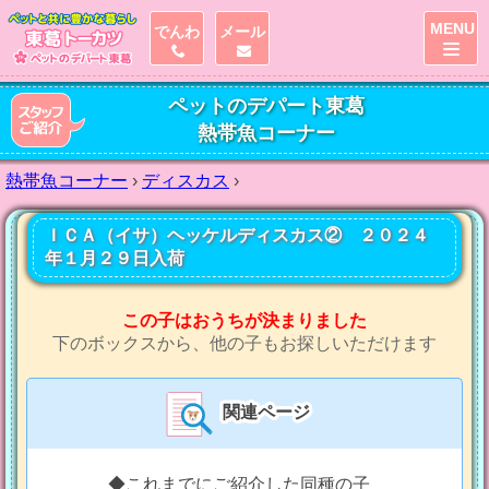
MENU
でんわ
メール
ペットのデパート東葛
熱帯魚コーナー
熱帯魚コーナー
›
ディスカス
›
ＩＣＡ（イサ）ヘッケルディスカス② ２０２４
年１月２９日入荷
この子はおうちが決まりました
下のボックスから、他の子もお探しいただけます
関連ページ
◆これまでにご紹介した同種の子