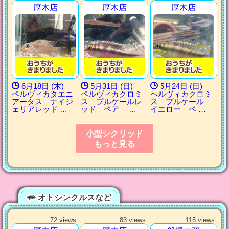
厚木店
厚木店
厚木店
6月18日 (木)
5月31日 (日)
5月24日 (日)
ペルヴィカタエニ
ペルヴィカクロミ
ペルヴィカクロミ
アータス ナイジ
ス プルケールレ
ス プルケール
ェリアレッド …
ッド ペア …
イエロー ペ …
小型シクリッド
もっと見る
オトシンクルスなど
72 views
83 views
115 views