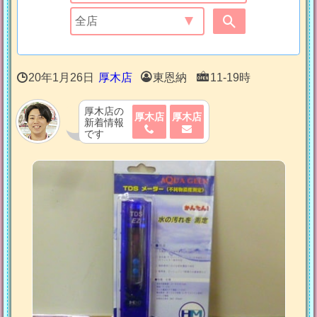
20年1月26日
厚木店
東恩納
11-19時
厚木店の
厚木店
厚木店
新着情報
です