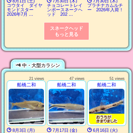
8月1日 (土)
7月30日 (木)
7月30日 (木)
コウタイ ダイヤ
チョコレートレイ
プラチナカムルチ
モンドスター
ンボースネークヘ
ー 2026年入荷！
2026年7月 …
ッド 202 …
スネークヘッド
もっと見る
中・大型カラシン
21 views
47 views
51 views
船橋二和
船橋二和
船橋二和
8月3日 (月)
7月17日 (金)
6月16日 (火)