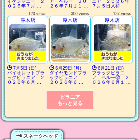
イゲンマニー ２
ア ペルー ２０
ニア ２０２６年
０２６年７月 …
２６年７月１１ …
７月５日入荷
120 views
300 views
137 views
厚木店
厚木店
厚木店
7月5日 (日)
6月29日 (月)
6月21日 (日)
バイオレットブラ
ダイヤモンドブラ
ブラックピラニ
ックピラニア ２
ックピラニア
ア ペルー② ２
０２６年６月 …
２０２６年６ …
０２６年６月１ …
ピラニア
もっと見る
スネークヘッド