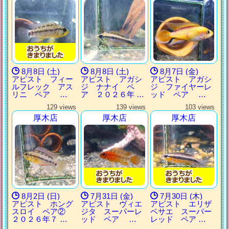
8月8日 (土)
8月8日 (土)
8月7日 (金)
アピスト フィー
アピスト アガシ
アピスト アガシ
ルフレック アス
ジ ナナイ ペ
ジ ファイヤーレ
リニ ペア …
ア ２０２６年 …
ッド ペア …
129 views
139 views
103 views
厚木店
厚木店
厚木店
8月2日 (日)
7月31日 (金)
7月30日 (木)
アピスト ホング
アピスト ヴィエ
アピスト エリザ
スロイ ペア②
ジタ スーパーレ
ベサエ スーパー
２０２６年７ …
ッド ペア …
レッド ペア …