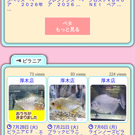
ア ２０２６年
ア ２０２６ …
ＮＥＩ ペア …
…
ベタ
もっと見る
ピラニア
73 views
93 views
224 views
厚木店
厚木店
厚木店
7月28日 (火)
7月21日 (火)
7月6日 (月)
ピラニアＣＦ．エ
ブラックピラニ
ラインノーズピラ