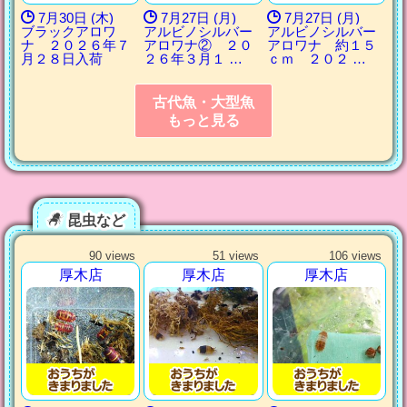
7月30日 (木)
7月27日 (月)
7月27日 (月)
ブラックアロワ
アルビノシルバー
アルビノシルバー
ナ ２０２６年７
アロワナ② ２０
アロワナ 約１５
月２８日入荷
２６年３月１ …
ｃｍ ２０２ …
古代魚・大型魚
もっと見る
昆虫など
90 views
51 views
106 views
厚木店
厚木店
厚木店