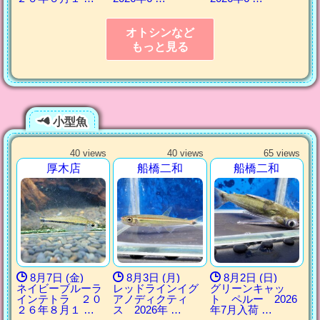
オトシンなど
もっと見る
小型魚
40 views
40 views
65 views
厚木店
船橋二和
船橋二和
8月7日 (金)
8月3日 (月)
8月2日 (日)
ネイビーブルーラ
レッドラインイグ
グリーンキャッ
インテトラ ２０
アノディクティ
ト ペルー 2026
２６年８月１ …
ス 2026年 …
年7月入荷 …