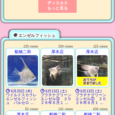
ディスカス
もっと見る
エンゼルフィッシュ
220 views
204 views
115 views
船橋二和
厚木店
厚木店
6月25日 (木)
6月13日 (土)
6月13日 (土)
ワイルドスカラレ
プラチナグリーン
プラチナグリーン
エンゼルフィッシ
エンゼル③ ２０
エンゼル② ２０
ュ バルセロ …
２６年６月１ …
２６年６月１ …
62 views
141 views
434 views
厚木店
船橋二和
船橋二和