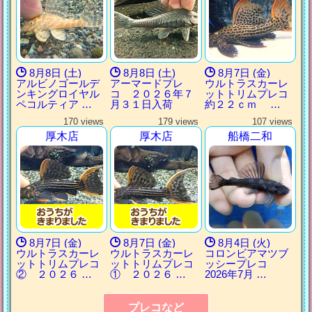
8月8日 (土)
8月8日 (土)
8月7日 (金)
アルビノゴールデ
アーマードプレ
ウルトラスカーレ
ンキングロイヤル
コ ２０２６年７
ットトリムプレコ
ペコルティア …
月３１日入荷
約２２ｃｍ …
170 views
179 views
107 views
厚木店
厚木店
船橋二和
8月7日 (金)
8月7日 (金)
8月4日 (火)
ウルトラスカーレ
ウルトラスカーレ
コロンビアマツブ
ットトリムプレコ
ットトリムプレコ
ッシープレコ
② ２０２６ …
① ２０２６ …
2026年7月 …
プレコなど