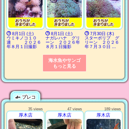
8月1日 (土)
8月1日 (土)
7月30日 (木)
ウミキノコ１０
ナガレハナ グリ
スターポリプ グ
連 ２０２６
ーン ２０２６年
リーン ２０２６
年８月１日撮影
８月１日撮影
年７月３０日 …
海水魚やサンゴ
もっと見る
プレコ
35 views
47 views
189 views
厚木店
厚木店
厚木店