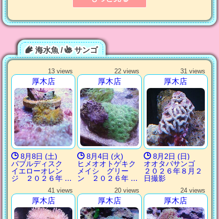
海水魚 /
サンゴ
13 views
22 views
31 views
厚木店
厚木店
厚木店
8月8日 (土)
8月4日 (火)
8月2日 (日)
バブルディスク
ヒメオオトゲキク
オオタバサンゴ
イエローオレン
メイシ グリー
２０２６年８月２
ジ ２０２６年 …
ン ２０２６年 …
日撮影
41 views
20 views
24 views
厚木店
厚木店
厚木店