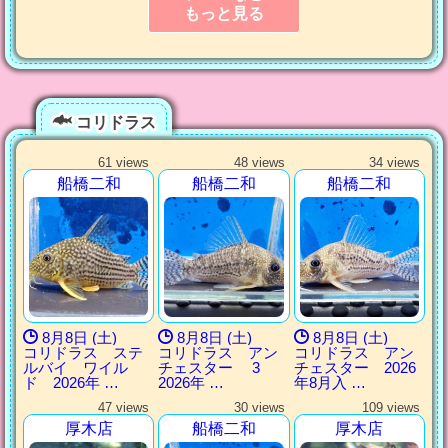
もっと見る
コリドラス
61 views
48 views
34 views
船橋二和
船橋二和
船橋二和
8月8日 (土)
8月8日 (土)
8月8日 (土)
コリドラス ステ
コリドラス アン
コリドラス アン
ルバイ ワイル
チェスター 3
チェスター 2026
ド 2026年 …
2026年 …
年8月入 …
47 views
30 views
109 views
厚木店
船橋二和
厚木店