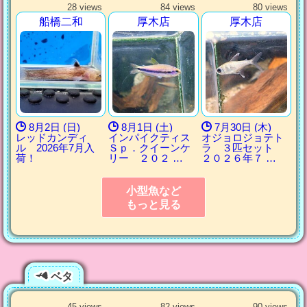
28 views
84 views
80 views
船橋二和
厚木店
厚木店
8月2日 (日)
8月1日 (土)
7月30日 (木)
レッドカンディ
インパイクティス
オジョロジョテト
ル 2026年7月入
Ｓｐ．クイーンケ
ラ ３匹セット
荷！
リー ２０２ …
２０２６年７ …
小型魚など
もっと見る
ベタ
45 views
82 views
90 views