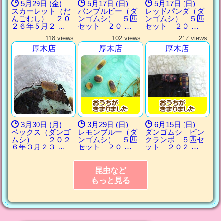
5月29日 (金)
5月17日 (日)
5月17日 (日)
スカーレット（だ
バンブルビー（ダ
レッドパンダ（ダ
んごむし） ２０
ンゴムシ） ５匹
ンゴムシ） ５匹
２６年５月２ …
セット ２０ …
セット ２０ …
118 views
102 views
217 views
厚木店
厚木店
厚木店
3月30日 (月)
3月29日 (日)
6月15日 (日)
ベックス（ダンゴ
レモンブルー（ダ
ダンゴムシ ピン
ムシ） ２０２
ンゴムシ） ５匹
クランボ ５匹セ
６年３月２３ …
セット ２０ …
ット ２０２ …
昆虫など
もっと見る