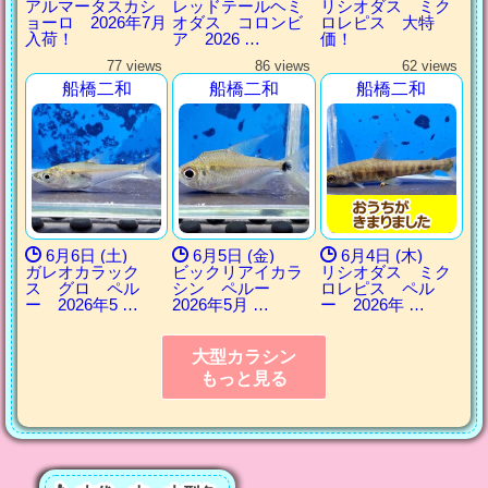
アルマータスカシ
レッドテールヘミ
リシオダス ミク
ョーロ 2026年7月
オダス コロンビ
ロレピス 大特
入荷！
ア 2026 …
価！
77 views
86 views
62 views
船橋二和
船橋二和
船橋二和
6月6日 (土)
6月5日 (金)
6月4日 (木)
ガレオカラック
ビックリアイカラ
リシオダス ミク
ス グロ ペル
シン ペルー
ロレピス ペル
ー 2026年5 …
2026年5月 …
ー 2026年 …
大型カラシン
もっと見る