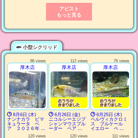
アピスト
もっと見る
小型シクリッド
86 views
112 views
76 views
厚木店
厚木店
厚木店
8月6日 (木)
6月26日 (金)
6月25日 (木)
ナンナカラ ビマ
ニコルシーエジプ
ペルヴィカクロミ
キュラータ ペ
シャンマウスブル
ス プルケール
ア ２０２６年 …
ーダー ペア …
イエロー ペ …
120 views
120 views
111 views