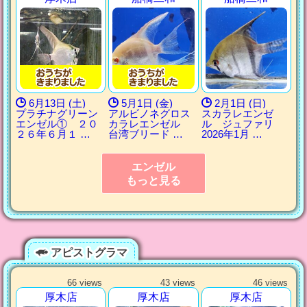
6月13日 (土)
5月1日 (金)
2月1日 (日)
プラチナグリーン
アルビノネグロス
スカラレエンゼ
エンゼル① ２０
カラレエンゼル
ル ジュファリ
２６年６月１ …
台湾ブリード …
2026年1月 …
エンゼル
もっと見る
アピストグラマ
66 views
43 views
46 views
厚木店
厚木店
厚木店