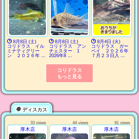
8月8日 (土)
8月8日 (土)
8月4日 (火)
コリドラス イル
コリドラス アン
コリドラス ガー
ミナティグリー
チェスター 1
ベイ ２０２６年
ン ２０２６年 …
2026年8 …
７月２３日入 …
コリドラス
もっと見る
ディスカス
33 views
44 views
91 views
厚木店
厚木店
厚木店