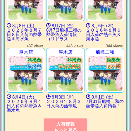
8月8日 (土)
8月7日 (金)
8月6日 (木)
２０２６年８月７
8月7日船橋二和の
２０２６年８月６
日８日入荷の熱帯
熱帯魚入荷情報！
日入荷の熱帯魚＆
魚＆海水魚
コリドラス …
海水魚
437 views
443 views
344 views
厚木店
厚木店
船橋二和
8月4日 (火)
8月3日 (月)
8月1日 (土)
２０２６年８月４
２０２６年８月３
7月31日船橋二和の
日入荷の熱帯魚＆
日入荷の熱帯魚
熱帯魚入荷情報！
海水魚
入荷速報
もっと見る