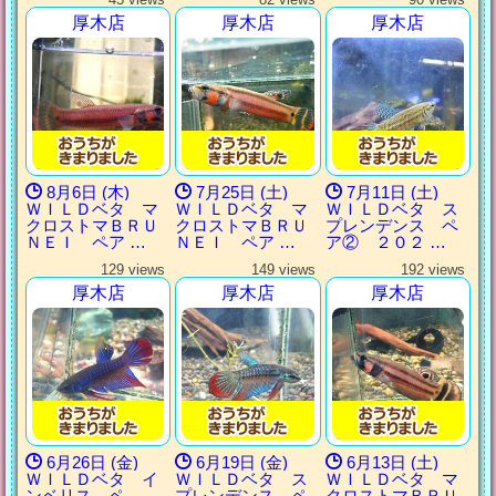
厚木店
厚木店
厚木店
8月6日 (木)
7月25日 (土)
7月11日 (土)
ＷＩＬＤベタ マ
ＷＩＬＤベタ マ
ＷＩＬＤベタ ス
クロストマＢＲＵ
クロストマＢＲＵ
プレンデンス ペ
ＮＥＩ ペア …
ＮＥＩ ペア …
ア② ２０２ …
129 views
149 views
192 views
厚木店
厚木店
厚木店
6月26日 (金)
6月19日 (金)
6月13日 (土)
ＷＩＬＤベタ イ
ＷＩＬＤベタ ス
ＷＩＬＤベタ マ
ンベリス ペ
プレンデンス ペ
クロストマＢＲＵ