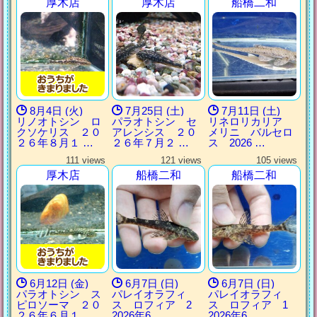
厚木店
厚木店
船橋二和
8月4日 (火)
7月25日 (土)
7月11日 (土)
リノオトシン ロ
パラオトシン セ
リネロリカリア
クソケリス ２０
アレンシス ２０
メリニ バルセロ
２６年８月１ …
２６年７月２ …
ス 2026 …
111 views
121 views
105 views
厚木店
船橋二和
船橋二和
6月12日 (金)
6月7日 (日)
6月7日 (日)
パラオトシン ス
パレイオラフィ
パレイオラフィ
ピロソーマ ２０
ス ロフィア 2
ス ロフィア 1
２６年６月１ …
2026年6 …
2026年6 …