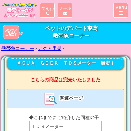
MENU
でんわ
メール
ペットのデパート東葛
熱帯魚コーナー
熱帯魚コーナー
›
アクア用品
›
ＡＱＵＡ ＧＥＥＫ ＴＤＳメーター 爆安！
こちらの商品は完売いたしました
関連ページ
◆これまでにご紹介した同種の子