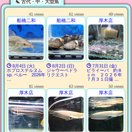
古代・中・大型魚
41 views
61 views
49 views
船橋二和
船橋二和
厚木店
8月4日 (火)
8月2日 (日)
7月31日 (金)
ホプロステルヌム
ジャウーペドラ
ピライーバ 約８
sp. ペルー 2026年
リクエスト
ｃｍ ２０２６年
…
７月３１日撮 …
91 views
63 views
50 views
厚木店
厚木店
厚木店