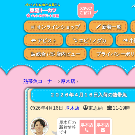
オンラインショップ
新着一覧
アピスト
エビ /
メダカ
小
総合 /
店内ビュー
プライバシーポリ
熱帯魚コーナー
›
厚木店
›
２０２６年４月１６日入荷の熱帯魚
26年4月16日
厚木店
東恩納
11-19時
厚木店の
厚木店
厚木店
新着情報
です