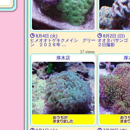
8月4日 (火)
8月2日 (日)
ヒメオオトゲキクメイシ グリー
オオタバサンゴ
ン ２０２６年 …
２日撮影
17 views
厚木店
厚