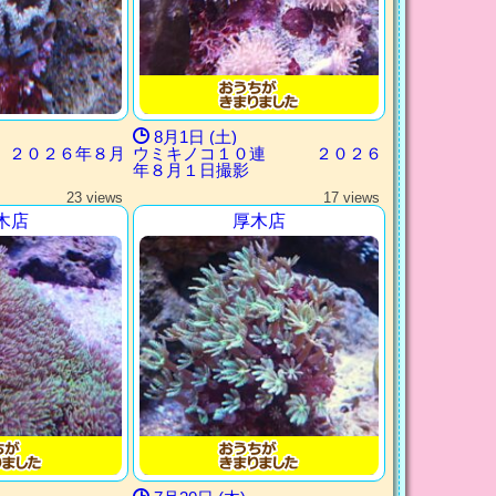
8月1日 (土)
 ２０２６年８月
ウミキノコ１０連 ２０２６
年８月１日撮影
23 views
17 views
木店
厚木店