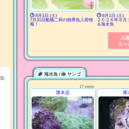
8月1日 (土)
8月1日 (土)
7月31日船橋二和の熱帯魚入荷情
２０２６年８月
報！
＆海水魚
入
もっ
海水魚 /
サンゴ
気
17 views
厚木店
厚