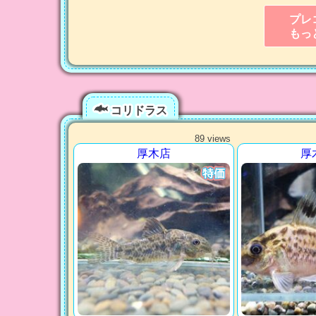
プレ
もっ
コリドラス
89 views
厚木店
厚