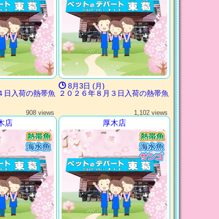
8月3日 (月)
４日入荷の熱帯魚
２０２６年８月３日入荷の熱帯魚
908 views
1,102 views
木店
厚木店