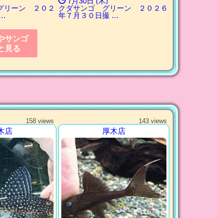
7月30日 (木)
グリーン ２０２
クダサンゴ グリーン ２０２６
…
年７月３０日撮 …
やサンゴ
と見る
158 views
143 views
木店
厚木店