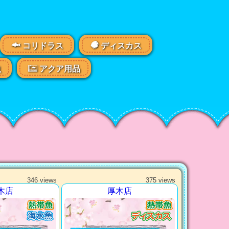
コリドラス
ディスカス
虫
アクア用品
346 views
375 views
木店
厚木店