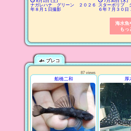
8月1日 (土)
7月30日 (木)
ナガレハナ グリーン ２０２６
スターポリプ 
年８月１日撮影
６年７月３０日 
海水魚
もっ
プレコ
87 views
船橋二和
厚