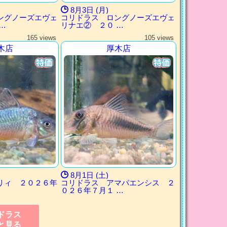
8月3日 (月)
ングノーズエヴェ
コリドラス ロングノーズエヴェ
…
リナエ② ２０ …
165 views
105 views
木店
厚木店
8月1日 (土)
リィ ２０２６年
コリドラス アマパエンシス ２
０２６年７月１ …
ドラス
と見る