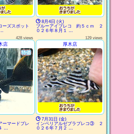
8月4日 (火)
 ローズスポット
ブルーアイプレコ 約５ｃｍ ２
…
０２６年８月１ …
428 views
129 views
木店
厚木店
7月31日 (金)
アーマードプレ
インペリアルゼブラプレコ③ ２
 …
０２６年７月２ …