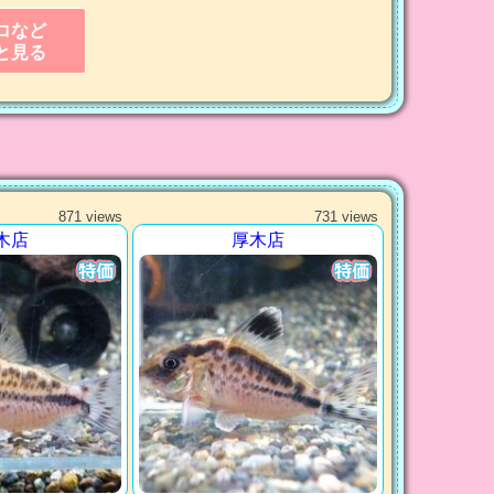
コなど
と見る
871 views
731 views
木店
厚木店