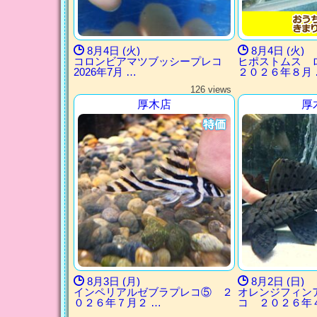
8月4日 (火)
8月4日 (火)
コロンビアマツブッシープレコ
ヒポストムス
2026年7月 …
２０２６年８月 
126 views
厚木店
厚
8月3日 (月)
8月2日 (日)
インペリアルゼブラプレコ⑤ ２
オレンジフィン
０２６年７月２ …
コ ２０２６年４