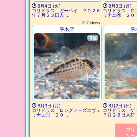
8月4日 (火)
8月3日 (月)
コリドラス ガーベイ ２０２６
コリドラス ロ
年７月２３日入 …
リナエ④ ２０ 
827 views
厚木店
厚
8月3日 (月)
8月2日 (日)
コリドラス ロングノーズエヴェ
コリドラス ゲ
リナエ① ２０ …
７月２８日入荷
コリ
もっ