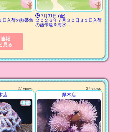
7月31日 (金)
１日入荷の熱帯魚
２０２６年７月３０日３１日入荷
の熱帯魚＆海水 …
荷速報
と見る
27 views
37 views
木店
厚木店