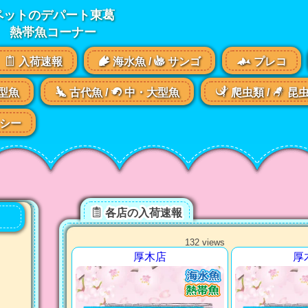
ペットのデパート東葛
熱帯魚コーナー
入荷速報
海水魚 /
サンゴ
プレコ
型魚
古代魚 /
中・大型魚
爬虫類 /
昆
シー
各店の入荷速報
132 views
厚木店
厚