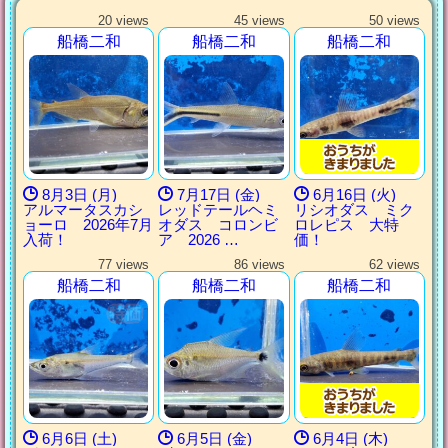
20 views
45 views
50 views
船橋二和
船橋二和
船橋二和
8月3日 (月)
7月17日 (金)
6月16日 (火)
アルマータスカシ
レッドテールヘミ
リシオダス ミク
ョーロ 2026年7月
オダス コロンビ
ロレピス 大特
入荷！
ア 2026 …
価！
77 views
86 views
62 views
船橋二和
船橋二和
船橋二和
6月6日 (土)
6月5日 (金)
6月4日 (木)