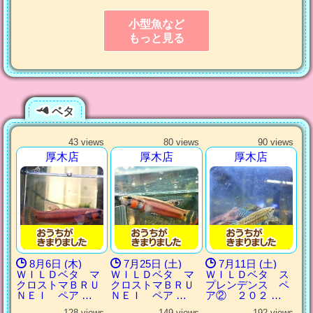
小型魚など
もっと見る
ベタ
43 views
80 views
90 views
厚木店
厚木店
厚木店
8月6日 (木)
7月25日 (土)
7月11日 (土)
ＷＩＬＤベタ マ
ＷＩＬＤベタ マ
ＷＩＬＤベタ ス
クロストマＢＲＵ
クロストマＢＲＵ
プレンデンス ペ
ＮＥＩ ペア …
ＮＥＩ ペア …
ア② ２０２ …
128 views
149 views
192 views