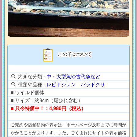
この子について
大きな分類：
中・大型魚や古代魚など
種類や品種：
レピドシレン パラドクサ
■ ワイルド個体
■ サイズ：約9cm（尾びれ含む）
■ 只今特価中！：4,980円（税込）
ご売約や店舗移動の表示は、ホームページ反映までに時間が
かかることがあります。また、ごくまれにサイトの表示価格