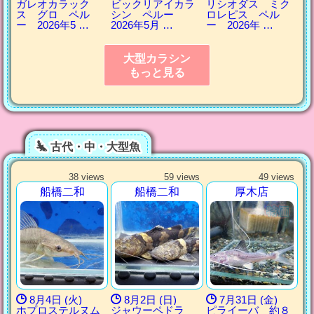
ガレオカラック
ビックリアイカラ
リシオダス ミク
ス グロ ペル
シン ペルー
ロレピス ペル
ー 2026年5 …
2026年5月 …
ー 2026年 …
大型カラシン
もっと見る
古代・中・大型魚
38 views
59 views
49 views
船橋二和
船橋二和
厚木店
8月4日 (火)
8月2日 (日)
7月31日 (金)
ホプロステルヌム
ジャウーペドラ
ピライーバ 約８