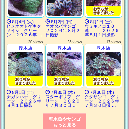
8月4日 (火)
8月2日 (日)
8月1日 (土)
ヒメオオトゲキク
オオタバサンゴ
ウミキノコ１０
メイシ グリー
２０２６年８月２
連 ２０２６
ン ２０２６年 …
日撮影
年８月１日撮影
20 views
23 views
17 views
厚木店
厚木店
厚木店
8月1日 (土)
7月30日 (木)
7月30日 (木)
ナガレハナ グリ
スターポリプ グ
クダサンゴ グリ
ーン ２０２６年
リーン ２０２６
ーン ２０２６年
８月１日撮影
年７月３０日 …
７月３０日撮 …
海水魚やサンゴ
もっと見る