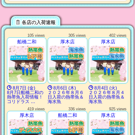
各店の入荷速報
105 views
305 views
402 views
船橋二和
厚木店
厚木店
8月7日 (金)
8月6日 (木)
8月4日 (火)
8月7日船橋二和の
２０２６年８月６
２０２６年８月４
熱帯魚入荷情報！
日入荷の熱帯魚＆
日入荷の熱帯魚＆
コリドラス …
海水魚
海水魚
419 views
336 views
925 views
厚木店
船橋二和
厚木店