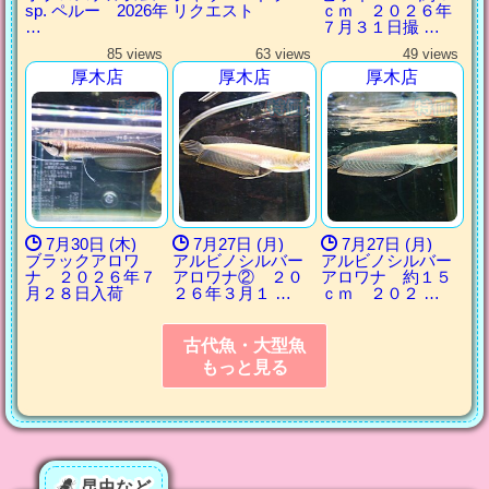
sp. ペルー 2026年
リクエスト
ｃｍ ２０２６年
…
７月３１日撮 …
85 views
63 views
49 views
厚木店
厚木店
厚木店
7月30日 (木)
7月27日 (月)
7月27日 (月)
ブラックアロワ
アルビノシルバー
アルビノシルバー
ナ ２０２６年７
アロワナ② ２０
アロワナ 約１５
月２８日入荷
２６年３月１ …
ｃｍ ２０２ …
古代魚・大型魚
もっと見る
昆虫など