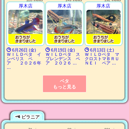
厚木店
厚木店
厚木店
6月26日 (金)
6月19日 (金)
6月13日 (土)
ＷＩＬＤベタ イ
ＷＩＬＤベタ ス
ＷＩＬＤベタ マ
ンベリス ペ
プレンデンス ペ
クロストマＢＲＵ
ア ２０２６年
ア ２０２６ …
ＮＥＩ ペア …
…
ベタ
もっと見る
ピラニア