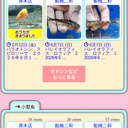
厚木店
船橋二和
船橋二和
6月12日 (金)
6月7日 (日)
6月7日 (日)
パラオトシン ス
パレイオラフィ
パレイオラフィ
ピロソーマ ２０
ス ロフィア 2
ス ロフィア 1
２６年６月１ …
2026年6 …
2026年6 …
オトシンなど
もっと見る
小型魚
24 views
39 views
57 views
厚木店
船橋二和
船橋二和