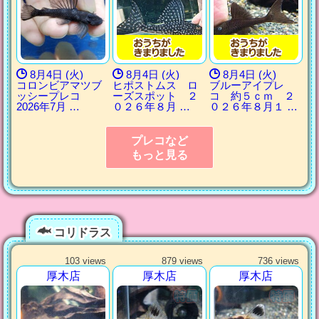
8月4日 (火)
8月4日 (火)
8月4日 (火)
コロンビアマツブ
ヒポストムス ロ
ブルーアイプレ
ッシープレコ
ーズスポット ２
コ 約５ｃｍ ２
2026年7月 …
０２６年８月 …
０２６年８月１ …
プレコなど
もっと見る
コリドラス
103 views
879 views
736 views
厚木店
厚木店
厚木店