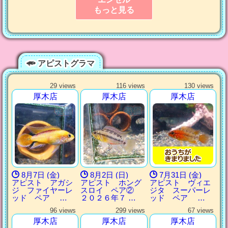
もっと見る
アピストグラマ
29 views
116 views
130 views
厚木店
厚木店
厚木店
8月7日 (金)
8月2日 (日)
7月31日 (金)
アピスト アガシ
アピスト ホング
アピスト ヴィエ
ジ ファイヤーレ
スロイ ペア②
ジタ スーパーレ
ッド ペア …
２０２６年７ …
ッド ペア …
96 views
299 views
67 views
厚木店
厚木店
厚木店