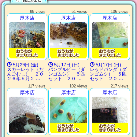
89 views
51 views
106 views
厚木店
厚木店
厚木店
5月29日 (金)
5月17日 (日)
5月17日 (日)
スカーレット（だ
バンブルビー（ダ
レッドパンダ（ダ
んごむし） ２０
ンゴムシ） ５匹
ンゴムシ） ５匹
２６年５月２ …
セット ２０ …
セット ２０ …
117 views
102 views
217 views
厚木店
厚木店
厚木店