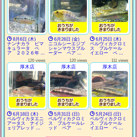
8月6日 (木)
6月26日 (金)
6月25日 (木)
ナンナカラ ビマ
ニコルシーエジプ
ペルヴィカクロミ
キュラータ ペ
シャンマウスブル
ス プルケール
ア ２０２６年 …
ーダー ペア …
イエロー ペ …
120 views
120 views
111 views
厚木店
厚木店
厚木店
6月18日 (木)
5月31日 (日)
5月24日 (日)
ペルヴィカタエニ
ペルヴィカクロミ
ペルヴィカクロミ
アータス ナイジ
ス プルケールレ
ス プルケール
ェリアレッド …
ッド ペア …
イエロー ペ …