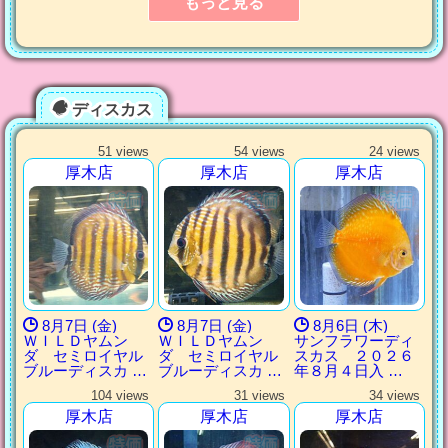
もっと見る
ディスカス
51 views
54 views
24 views
厚木店
厚木店
厚木店
8月7日 (金)
8月7日 (金)
8月6日 (木)
ＷＩＬＤヤムン
ＷＩＬＤヤムン
サンフラワーディ
ダ セミロイヤル
ダ セミロイヤル
スカス ２０２６
ブルーディスカ …
ブルーディスカ …
年８月４日入 …
104 views
31 views
34 views
厚木店
厚木店
厚木店