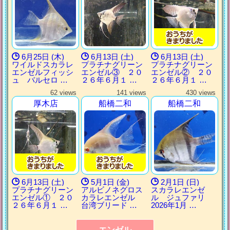
6月25日 (木)
6月13日 (土)
6月13日 (土)
ワイルドスカラレ
プラチナグリーン
プラチナグリーン
エンゼルフィッシ
エンゼル③ ２０
エンゼル② ２０
ュ バルセロ …
２６年６月１ …
２６年６月１ …
62 views
141 views
430 views
厚木店
船橋二和
船橋二和
6月13日 (土)
5月1日 (金)
2月1日 (日)
プラチナグリーン
アルビノネグロス
スカラレエンゼ
エンゼル① ２０
カラレエンゼル
ル ジュファリ
２６年６月１ …
台湾ブリード …
2026年1月 …
エンゼル