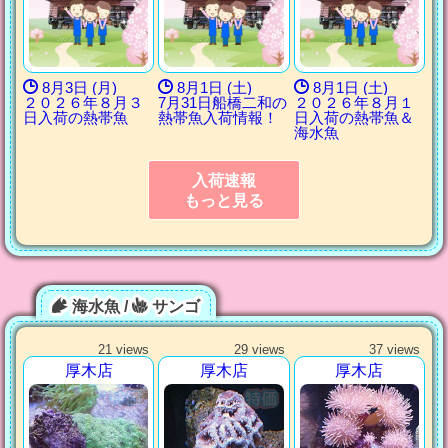
8月3日 (月)
8月1日 (土)
8月1日 (土)
２０２６年８月３
7月31日船橋二和の
２０２６年８月１
日入荷の熱帯魚
熱帯魚入荷情報！
日入荷の熱帯魚＆
海水魚
入荷速報
もっと見る
海水魚 /
サンゴ
21 views
29 views
37 views
厚木店
厚木店
厚木店