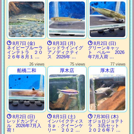
8月7日 (金)
8月3日 (月)
8月2日 (日)
ネイビーブルーラ
レッドラインイグ
グリーンキャッ
インテトラ ２０
アノディクティ
ト ペルー 2026
２６年８月１ …
ス 2026年 …
年7月入荷 …
26 views
75 views
77 views
船橋二和
厚木店
厚木店
8月2日 (日)
8月1日 (土)
7月30日 (木)
レッドカンディ
インパイクティス
オジョロジョテト
ル 2026年7月入
Ｓｐ．クイーンケ
ラ ３匹セット
荷！
リー ２０２ …
２０２６年７ …