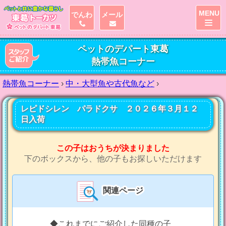
MENU
でんわ
メール
ペットのデパート東葛
熱帯魚コーナー
熱帯魚コーナー
›
中・大型魚や古代魚など
›
レピドシレン パラドクサ ２０２６年３月１２
日入荷
この子はおうちが決まりました
下のボックスから、他の子もお探しいただけます
関連ページ
◆これまでにご紹介した同種の子