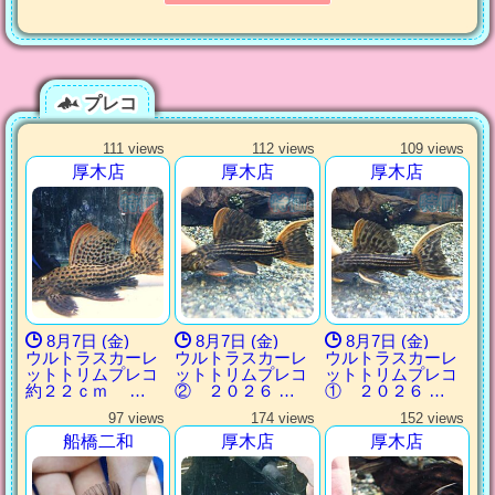
プレコ
111 views
112 views
109 views
厚木店
厚木店
厚木店
8月7日 (金)
8月7日 (金)
8月7日 (金)
ウルトラスカーレ
ウルトラスカーレ
ウルトラスカーレ
ットトリムプレコ
ットトリムプレコ
ットトリムプレコ
約２２ｃｍ …
② ２０２６ …
① ２０２６ …
97 views
174 views
152 views
船橋二和
厚木店
厚木店