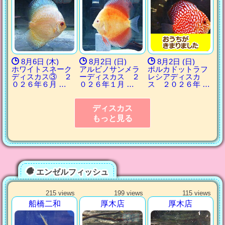
8月6日 (木)
8月2日 (日)
8月2日 (日)
ホワイトスネーク
アルビノサンメラ
ポルカドットラフ
ディスカス③ ２
ーディスカス ２
レシアディスカ
０２６年６月 …
０２６年１月 …
ス ２０２６年 …
ディスカス
もっと見る
エンゼルフィッシュ
215 views
199 views
115 views
船橋二和
厚木店
厚木店