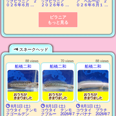
ックピラニア ２
ックピラニア
ア ペルー② ２
０２６年６月 …
２０２６年６ …
０２６年６月１ …
ピラニア
もっと見る
スネークヘッド
88 views
70 views
88 views
船橋二和
船橋二和
船橋二和
8月1日 (土)
8月1日 (土)
8月1日 (土)
コウタイ テンモ
コウタイ テンモ
コウタイ プラチ
クゴールデン
クブルー 2026年7
ナバナナ 2026年7