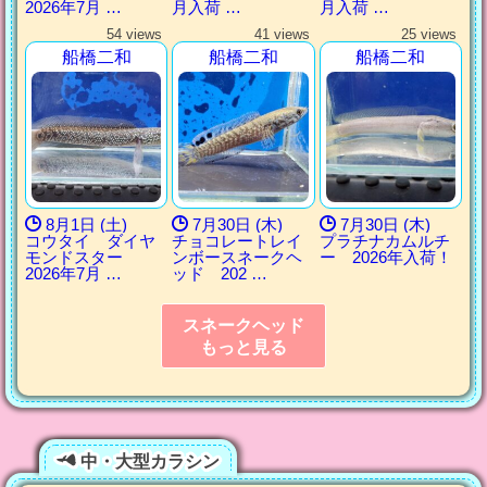
2026年7月 …
月入荷 …
月入荷 …
54 views
41 views
25 views
船橋二和
船橋二和
船橋二和
8月1日 (土)
7月30日 (木)
7月30日 (木)
コウタイ ダイヤ
チョコレートレイ
プラチナカムルチ
モンドスター
ンボースネークヘ
ー 2026年入荷！
2026年7月 …
ッド 202 …
スネークヘッド
もっと見る
中・大型カラシン