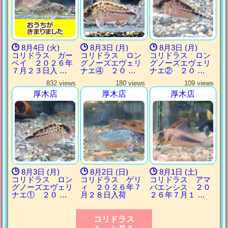
8月4日 (火)
8月3日 (月)
8月3日 (月)
コリドラス ガー
コリドラス ロン
コリドラス ロン
ベイ ２０２６年
グノーズエヴェリ
グノーズエヴェリ
７月２３日入 …
ナエ④ ２０ …
ナエ② ２０ …
832 views
180 views
109 views
厚木店
厚木店
厚木店
8月3日 (月)
8月2日 (日)
8月1日 (土)
コリドラス ロン
コリドラス ゲリ
コリドラス アマ
グノーズエヴェリ
ィ ２０２６年７
パエンシス ２０
ナエ① ２０ …
月２８日入荷
２６年７月１ …
コリドラス