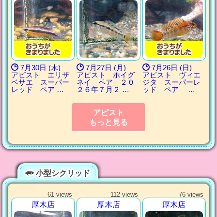
7月30日 (木)
7月27日 (月)
7月26日 (日)
アピスト エリザ
アピスト ホイグ
アピスト ヴィエ
ベサエ スーパー
ネイ ペア ２０
ジタ スーパーレ
レッド ペア …
２６年７月２ …
ッド ペア …
アピスト
もっと見る
小型シクリッド
61 views
112 views
76 views
厚木店
厚木店
厚木店