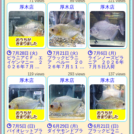
71 views
89 views
221 views
厚木店
厚木店
厚木店
7月28日 (火)
7月21日 (火)
7月6日 (月)
ピラニアＣＦ．エ
ブラックピラニ
ラインノーズピラ
イゲンマニー ２
ア ペルー ２０
ニア ２０２６年
０２６年７月 …
２６年７月１１ …
７月５日入荷
119 views
293 views
137 views
厚木店
厚木店
厚木店
7月5日 (日)
6月29日 (月)
6月21日 (日)
バイオレットブラ
ダイヤモンドブラ
ブラックピラニ