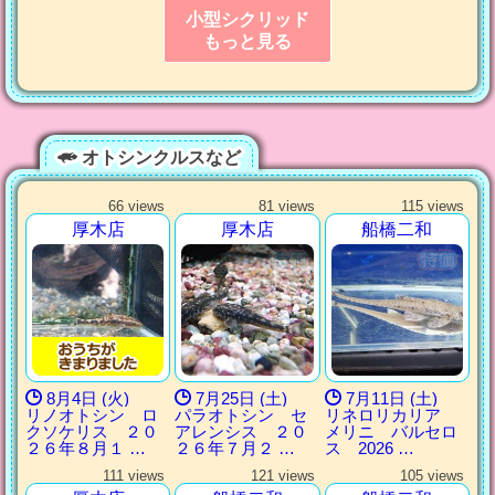
小型シクリッド
もっと見る
オトシンクルスなど
66 views
81 views
115 views
厚木店
厚木店
船橋二和
8月4日 (火)
7月25日 (土)
7月11日 (土)
リノオトシン ロ
パラオトシン セ
リネロリカリア
クソケリス ２０
アレンシス ２０
メリニ バルセロ
２６年８月１ …
２６年７月２ …
ス 2026 …
111 views
121 views
105 views