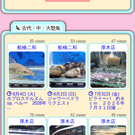
古代・中・大型魚
35 views
53 views
47 views
船橋二和
船橋二和
厚木店
8月4日 (火)
8月2日 (日)
7月31日 (金)
ホプロステルヌム
ジャウーペドラ
ピライーバ 約８
sp. ペルー 2026年
リクエスト
ｃｍ ２０２６年
…
７月３１日撮 …
78 views
61 views
48 views
厚木店
厚木店
厚木店