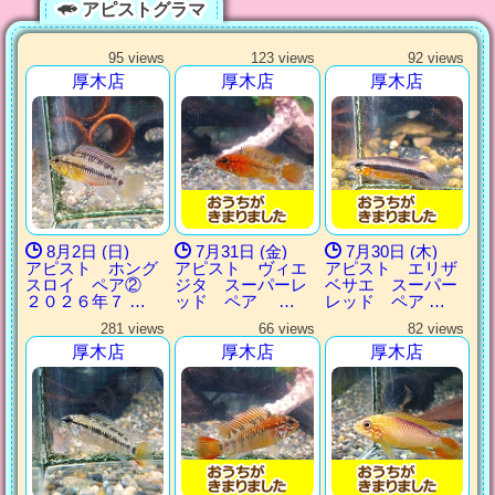
アピストグラマ
95 views
123 views
92 views
厚木店
厚木店
厚木店
8月2日 (日)
7月31日 (金)
7月30日 (木)
アピスト ホング
アピスト ヴィエ
アピスト エリザ
スロイ ペア②
ジタ スーパーレ
ベサエ スーパー
２０２６年７ …
ッド ペア …
レッド ペア …
281 views
66 views
82 views
厚木店
厚木店
厚木店