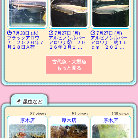
7月30日 (木)
7月27日 (月)
7月27日 (月)
ブラックアロワ
アルビノシルバー
アルビノシルバー
ナ ２０２６年７
アロワナ② ２０
アロワナ 約１５
月２８日入荷
２６年３月１ …
ｃｍ ２０２ …
古代魚・大型魚
もっと見る
昆虫など
87 views
51 views
106 views
厚木店
厚木店
厚木店