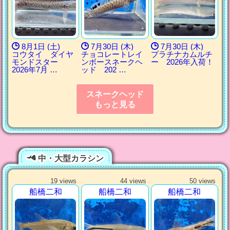
8月1日 (土)
7月30日 (木)
7月30日 (木)
コウタイ ダイヤ
チョコレートレイ
プラチナカムルチ
モンドスター
ンボースネークヘ
ー 2026年入荷！
2026年7月 …
ッド 202 …
スネークヘッド
もっと見る
中・大型カラシン
19 views
44 views
50 views
船橋二和
船橋二和
船橋二和