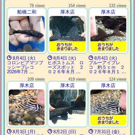
78 views
154 views
132 views
船橋二和
厚木店
厚木店
8月4日 (火)
8月4日 (火)
8月4日 (火)
コロンビアマツブ
ヒポストムス ロ
ブルーアイプレ
ッシープレコ
ーズスポット ２
コ 約５ｃｍ ２
2026年7月 …
０２６年８月 …
０２６年８月１ …
109 views
419 views
124 views
厚木店
厚木店
厚木店
8月3日 (月)
8月2日 (日)
7月31日 (金)