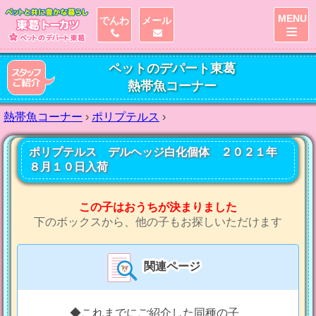
MENU
でんわ
メール
ペットのデパート東葛
熱帯魚コーナー
熱帯魚コーナー
›
ポリプテルス
›
ポリプテルス デルヘッジ白化個体 ２０２１年
８月１０日入荷
この子はおうちが決まりました
下のボックスから、他の子もお探しいただけます
関連ページ
◆これまでにご紹介した同種の子