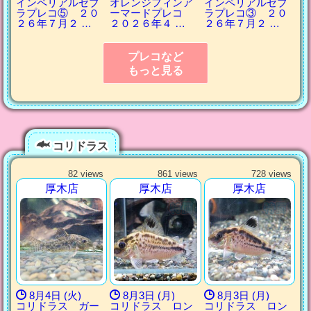
インペリアルゼブ
オレンジフィンア
インペリアルゼブ
ラプレコ⑤ ２０
ーマードプレコ
ラプレコ③ ２０
２６年７月２ …
２０２６年４ …
２６年７月２ …
プレコなど
もっと見る
コリドラス
82 views
861 views
728 views
厚木店
厚木店
厚木店
8月4日 (火)
8月3日 (月)
8月3日 (月)
コリドラス ガー
コリドラス ロン
コリドラス ロン