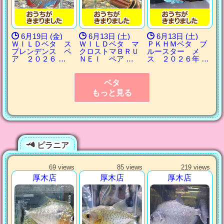
6月19日 (金)
6月13日 (土)
6月13日 (土)
ＷＩＬＤベタ ス
ＷＩＬＤベタ マ
ＰＫＨＭベタ ブ
プレンデンス ペ
クロストマＢＲＵ
ルースター メ
ア ２０２６ …
ＮＥＩ ペア …
ス ２０２６年 …
ベタ
もっと見る
ピラニア
69 views
85 views
219 views
厚木店
厚木店
厚木店