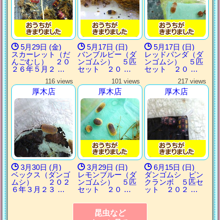
5月29日 (金)
5月17日 (日)
5月17日 (日)
スカーレット（だ
バンブルビー（ダ
レッドパンダ（ダ
んごむし） ２０
ンゴムシ） ５匹
ンゴムシ） ５匹
２６年５月２ …
セット ２０ …
セット ２０ …
116 views
101 views
217 views
厚木店
厚木店
厚木店
3月30日 (月)
3月29日 (日)
6月15日 (日)
ベックス（ダンゴ
レモンブルー（ダ
ダンゴムシ ピン
ムシ） ２０２
ンゴムシ） ５匹
クランボ ５匹セ
６年３月２３ …
セット ２０ …
ット ２０２ …
昆虫など