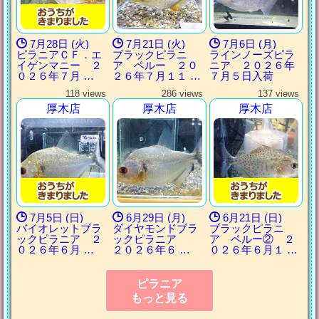
7月28日 (火)
7月21日 (火)
7月6日 (月)
ピラニアＣＦ．エ
ブラックピラニ
ラインノーズピラ
イゲンマニー ２
ア ペルー ２０
ニア ２０２６年
０２６年７月 …
２６年７月１１ …
７月５日入荷
118 views
286 views
137 views
厚木店
厚木店
厚木店
7月5日 (日)
6月29日 (月)
6月21日 (日)
バイオレットブラ
ダイヤモンドブラ
ブラックピラニ
ックピラニア ２
ックピラニア
ア ペルー② ２
０２６年６月 …
２０２６年６ …
０２６年６月１ …
ピラニア
もっと見る