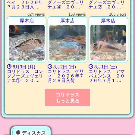
ベイ ２０２６年
グノーズエヴェリ
グノーズエヴェリ
７月２３日入 …
ナエ④ ２０ …
ナエ② ２０ …
824 views
158 views
103 views
厚木店
厚木店
厚木店
8月3日 (月)
8月2日 (日)
8月1日 (土)
コリドラス ロン
コリドラス ゲリ
コリドラス アマ
グノーズエヴェリ
ィ ２０２６年７
パエンシス ２０
ナエ① ２０ …
月２８日入荷
２６年７月１ …
コリドラス
もっと見る
ディスカス