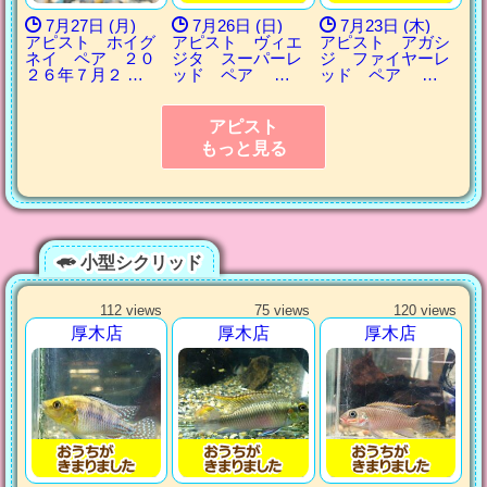
7月27日 (月)
7月26日 (日)
7月23日 (木)
アピスト ホイグ
アピスト ヴィエ
アピスト アガシ
ネイ ペア ２０
ジタ スーパーレ
ジ ファイヤーレ
２６年７月２ …
ッド ペア …
ッド ペア …
アピスト
もっと見る
小型シクリッド
112 views
75 views
120 views
厚木店
厚木店
厚木店