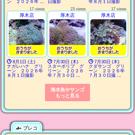
ン ２０２６年 …
日撮影
年８月１日撮影
17 views
23 views
17 views
厚木店
厚木店
厚木店
8月1日 (土)
7月30日 (木)
7月30日 (木)
ナガレハナ グリ
スターポリプ グ
クダサンゴ グリ
ーン ２０２６年
リーン ２０２６
ーン ２０２６年
８月１日撮影
年７月３０日 …
７月３０日撮 …
海水魚やサンゴ
もっと見る
プレコ