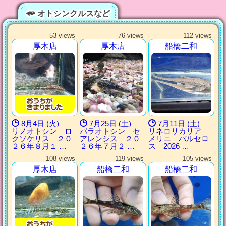
オトシンクルスなど
53 views
76 views
112 views
厚木店
厚木店
船橋二和
8月4日 (火)
7月25日 (土)
7月11日 (土)
リノオトシン ロ
パラオトシン セ
リネロリカリア
クソケリス ２０
アレンシス ２０
メリニ バルセロ
２６年８月１ …
２６年７月２ …
ス 2026 …
108 views
119 views
105 views
厚木店
船橋二和
船橋二和