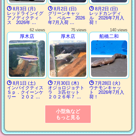
8月3日 (月)
8月2日 (日)
8月2日 (日)
レッドラインイグ
グリーンキャッ
レッドカンディ
アノディクティ
ト ペルー 2026
ル 2026年7月入
ス 2026年 …
年7月入荷 …
荷！
62 views
75 views
140 views
厚木店
厚木店
船橋二和
8月1日 (土)
7月30日 (木)
7月28日 (火)
インパイクティス
オジョロジョテト
ウナモンキャッ
Ｓｐ．クイーンケ
ラ ３匹セット
ト 2026年7月入
リー ２０２ …
２０２６年７ …
荷！
小型魚など
もっと見る