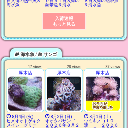
日入荷の熱帯魚＆
０日３１日入荷の
８日入荷の熱帯魚
海水魚
熱帯魚＆海水 …
＆海水魚
入荷速報
もっと見る
海水魚 /
サンゴ
17 views
26 views
37 views
厚木店
厚木店
厚木店
8月4日 (火)
8月2日 (日)
8月1日 (土)
ヒメオオトゲキク
オオタバサンゴ
ウミキノコ１０
メイシ グリー
２０２６年８月２
連 ２０２６