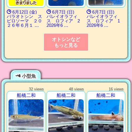
6月12日 (金)
6月7日 (日)
6月7日 (日)
パラオトシン ス
パレイオラフィ
パレイオラフィ
ピロソーマ ２０
ス ロフィア 2
ス ロフィア 1
２６年６月１ …
2026年6 …
2026年6 …
オトシンなど
もっと見る
小型魚
32 views
48 views
16 views
船橋二和
船橋二和
船橋二和