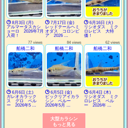
8月3日 (月)
7月17日 (金)
6月16日 (火)
アルマータスカシ
レッドテールヘミ
リシオダス ミク
ョーロ 2026年7月
オダス コロンビ
ロレピス 大特
入荷！
ア 2026 …
価！
77 views
84 views
62 views
船橋二和
船橋二和
船橋二和
6月6日 (土)
6月5日 (金)
6月4日 (木)
ガレオカラック
ビックリアイカラ
リシオダス ミク
ス グロ ペル
シン ペルー
ロレピス ペル
ー 2026年5 …
2026年5月 …
ー 2026年 …
大型カラシン
もっと見る