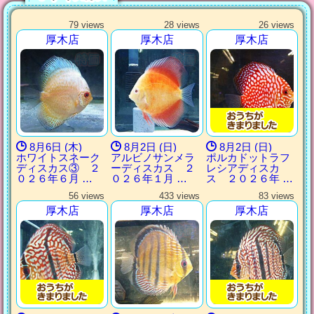
79 views
28 views
26 views
厚木店
厚木店
厚木店
8月6日 (木)
8月2日 (日)
8月2日 (日)
ホワイトスネーク
アルビノサンメラ
ポルカドットラフ
ディスカス③ ２
ーディスカス ２
レシアディスカ
０２６年６月 …
０２６年１月 …
ス ２０２６年 …
56 views
433 views
83 views
厚木店
厚木店
厚木店