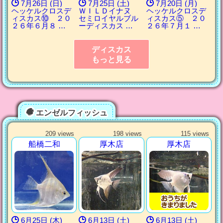
7月26日 (日)
7月25日 (土)
7月20日 (月)
ヘッケルクロスデ
ＷＩＬＤイナヌ
ヘッケルクロスデ
ィスカス⑩ ２０
セミロイヤルブル
ィスカス⑤ ２０
２６年６月８ …
ーディスカス …
２６年７月１ …
ディスカス
もっと見る
エンゼルフィッシュ
209 views
198 views
115 views
船橋二和
厚木店
厚木店
6月25日 (木)
6月13日 (土)
6月13日 (土)