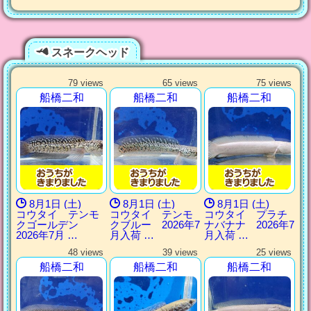
スネークヘッド
79 views
65 views
75 views
船橋二和
船橋二和
船橋二和
8月1日 (土)
8月1日 (土)
8月1日 (土)
コウタイ テンモ
コウタイ テンモ
コウタイ プラチ
クゴールデン
クブルー 2026年7
ナバナナ 2026年7
2026年7月 …
月入荷 …
月入荷 …
48 views
39 views
25 views
船橋二和
船橋二和
船橋二和