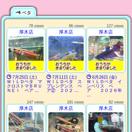
ベタ
78 views
86 views
127 views
厚木店
厚木店
厚木店
7月25日 (土)
7月11日 (土)
6月26日 (金)
ＷＩＬＤベタ マ
ＷＩＬＤベタ ス
ＷＩＬＤベタ イ
クロストマＢＲＵ
プレンデンス ペ
ンベリス ペ
ＮＥＩ ペア …
ア② ２０２ …
ア ２０２６年
…
147 views
191 views
82 views
厚木店
厚木店
厚木店