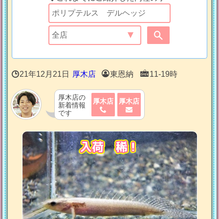
21年12月21日
厚木店
東恩納
11-19時
厚木店の
厚木店
厚木店
新着情報
です
入荷 稀！