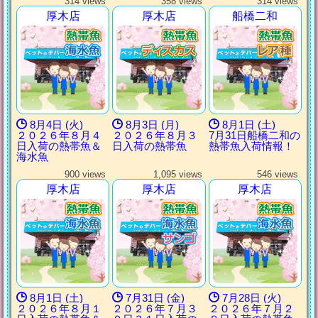
314 views
358 views
314 views
厚木店
厚木店
船橋二和
8月4日 (火)
8月3日 (月)
8月1日 (土)
２０２６年８月４
２０２６年８月３
7月31日船橋二和の
日入荷の熱帯魚＆
日入荷の熱帯魚
熱帯魚入荷情報！
海水魚
900 views
1,095 views
546 views
厚木店
厚木店
厚木店
8月1日 (土)
7月31日 (金)
7月28日 (火)
２０２６年８月１
２０２６年７月３
２０２６年７月２