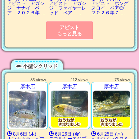
アピスト アガシ
アピスト アガシ
アピスト ホング
ジ ナナイ ペ
ジ ファイヤーレ
スロイ ペア②
ア ２０２６年 …
ッド ペア …
２０２６年７ …
アピスト
もっと見る
小型シクリッド
86 views
112 views
76 views
厚木店
厚木店
厚木店
8月6日 (木)
6月26日 (金)
6月25日 (木)
ナンナカラ ビマ
ニコルシーエジプ
ペルヴィカクロミ