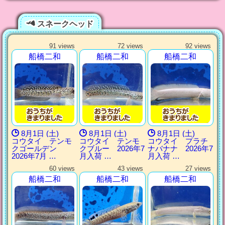
スネークヘッド
91 views
72 views
92 views
船橋二和
船橋二和
船橋二和
8月1日 (土)
8月1日 (土)
8月1日 (土)
コウタイ テンモ
コウタイ テンモ
コウタイ プラチ
クゴールデン
クブルー 2026年7
ナバナナ 2026年7
2026年7月 …
月入荷 …
月入荷 …
60 views
43 views
27 views
船橋二和
船橋二和
船橋二和