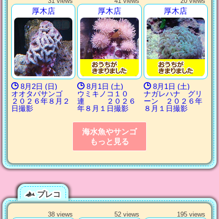
31 views
41 views
20 views
厚木店
厚木店
厚木店
8月2日 (日)
8月1日 (土)
8月1日 (土)
オオタバサンゴ
ウミキノコ１０
ナガレハナ グリ
２０２６年８月２
連 ２０２６
ーン ２０２６年
日撮影
年８月１日撮影
８月１日撮影
海水魚やサンゴ
もっと見る
プレコ
38 views
52 views
195 views