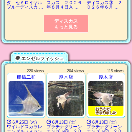
ダ セミロイヤル
スカス ２０２６
ディスカス③ ２
ブルーディスカ …
年８月４日入 …
０２６年６月 …
ディスカス
もっと見る
エンゼルフィッシュ
220 views
204 views
115 views
船橋二和
厚木店
厚木店
6月25日 (木)
6月13日 (土)
6月13日 (土)
ワイルドスカラレ
プラチナグリーン
プラチナグリーン
エンゼルフィッシ
エンゼル③ ２０
エンゼル② ２０