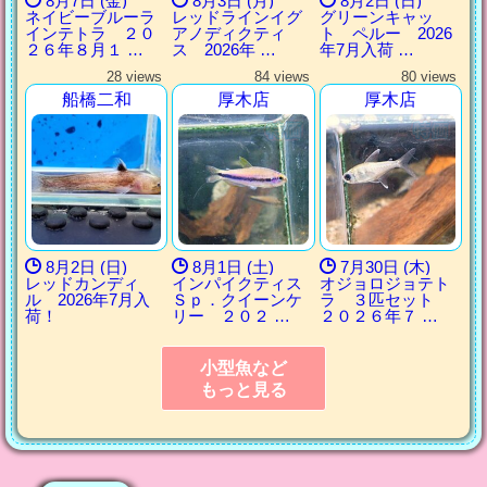
8月7日 (金)
8月3日 (月)
8月2日 (日)
ネイビーブルーラ
レッドラインイグ
グリーンキャッ
インテトラ ２０
アノディクティ
ト ペルー 2026
２６年８月１ …
ス 2026年 …
年7月入荷 …
28 views
84 views
80 views
船橋二和
厚木店
厚木店
8月2日 (日)
8月1日 (土)
7月30日 (木)
レッドカンディ
インパイクティス
オジョロジョテト
ル 2026年7月入
Ｓｐ．クイーンケ
ラ ３匹セット
荷！
リー ２０２ …
２０２６年７ …
小型魚など
もっと見る