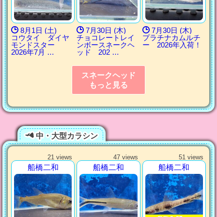
8月1日 (土)
7月30日 (木)
7月30日 (木)
コウタイ ダイヤ
チョコレートレイ
プラチナカムルチ
モンドスター
ンボースネークヘ
ー 2026年入荷！
2026年7月 …
ッド 202 …
スネークヘッド
もっと見る
中・大型カラシン
21 views
47 views
51 views
船橋二和
船橋二和
船橋二和