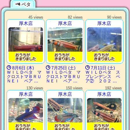
ベタ
45 views
82 views
90 views
厚木店
厚木店
厚木店
8月6日 (木)
7月25日 (土)
7月11日 (土)
ＷＩＬＤベタ マ
ＷＩＬＤベタ マ
ＷＩＬＤベタ ス
クロストマＢＲＵ
クロストマＢＲＵ
プレンデンス ペ
ＮＥＩ ペア …
ＮＥＩ ペア …
ア② ２０２ …
130 views
150 views
192 views
厚木店
厚木店
厚木店