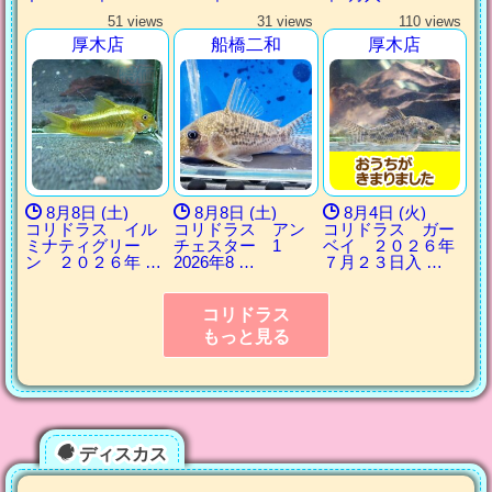
51 views
31 views
110 views
厚木店
船橋二和
厚木店
8月8日 (土)
8月8日 (土)
8月4日 (火)
コリドラス イル
コリドラス アン
コリドラス ガー
ミナティグリー
チェスター 1
ベイ ２０２６年
ン ２０２６年 …
2026年8 …
７月２３日入 …
コリドラス
もっと見る
ディスカス