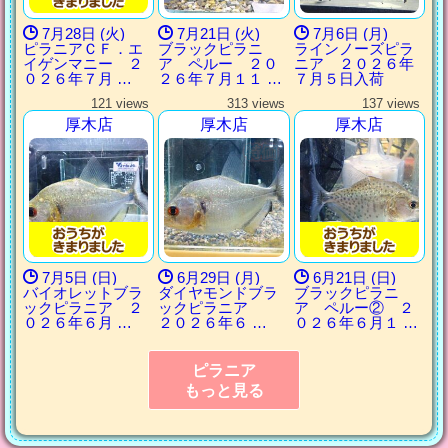
7月28日 (火)
7月21日 (火)
7月6日 (月)
ピラニアＣＦ．エ
ブラックピラニ
ラインノーズピラ
イゲンマニー ２
ア ペルー ２０
ニア ２０２６年
０２６年７月 …
２６年７月１１ …
７月５日入荷
121 views
313 views
137 views
厚木店
厚木店
厚木店
7月5日 (日)
6月29日 (月)
6月21日 (日)
バイオレットブラ
ダイヤモンドブラ
ブラックピラニ
ックピラニア ２
ックピラニア
ア ペルー② ２
０２６年６月 …
２０２６年６ …
０２６年６月１ …
ピラニア
もっと見る