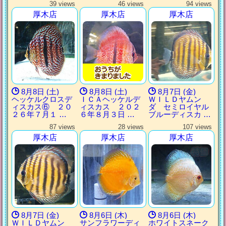
39 views
46 views
94 views
厚木店
厚木店
厚木店
8月8日 (土)
8月8日 (土)
8月7日 (金)
ヘッケルクロスデ
ＩＣＡヘッケルデ
ＷＩＬＤヤムン
ィスカス⑥ ２０
ィスカス ２０２
ダ セミロイヤル
２６年７月１ …
６年８月３日 …
ブルーディスカ …
87 views
28 views
107 views
厚木店
厚木店
厚木店
8月7日 (金)
8月6日 (木)
8月6日 (木)
ＷＩＬＤヤムン
サンフラワーディ
ホワイトスネーク