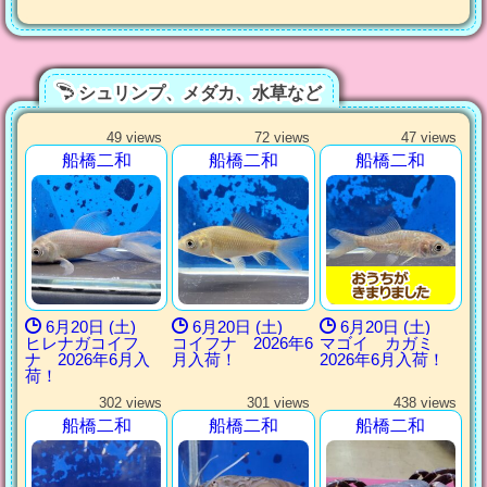
シュリンプ、メダカ、水草など
49 views
72 views
47 views
船橋二和
船橋二和
船橋二和
6月20日 (土)
6月20日 (土)
6月20日 (土)
ヒレナガコイフ
コイフナ 2026年6
マゴイ カガミ
ナ 2026年6月入
月入荷！
2026年6月入荷！
荷！
302 views
301 views
438 views
船橋二和
船橋二和
船橋二和