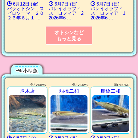
6月12日 (金)
6月7日 (日)
6月7日 (日)
パラオトシン ス
パレイオラフィ
パレイオラフィ
ピロソーマ ２０
ス ロフィア 2
ス ロフィア 1
２６年６月１ …
2026年6 …
2026年6 …
オトシンなど
もっと見る
小型魚
40 views
40 views
65 views
厚木店
船橋二和
船橋二和