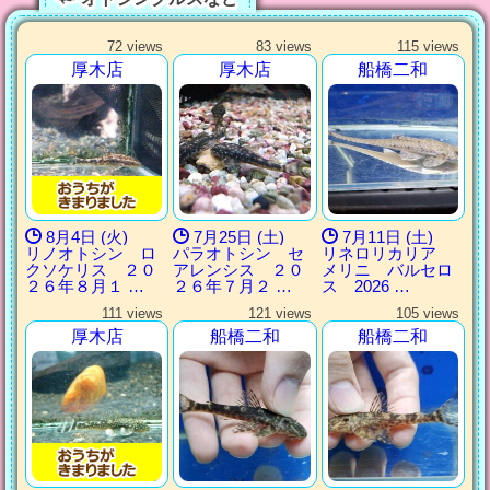
72 views
83 views
115 views
厚木店
厚木店
船橋二和
8月4日 (火)
7月25日 (土)
7月11日 (土)
リノオトシン ロ
パラオトシン セ
リネロリカリア
クソケリス ２０
アレンシス ２０
メリニ バルセロ
２６年８月１ …
２６年７月２ …
ス 2026 …
111 views
121 views
105 views
厚木店
船橋二和
船橋二和