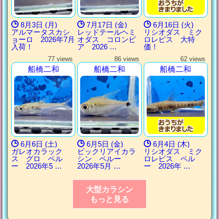
8月3日 (月)
7月17日 (金)
6月16日 (火)
アルマータスカシ
レッドテールヘミ
リシオダス ミク
ョーロ 2026年7月
オダス コロンビ
ロレピス 大特
入荷！
ア 2026 …
価！
77 views
86 views
62 views
船橋二和
船橋二和
船橋二和
6月6日 (土)
6月5日 (金)
6月4日 (木)
ガレオカラック
ビックリアイカラ
リシオダス ミク
ス グロ ペル
シン ペルー
ロレピス ペル
ー 2026年5 …
2026年5月 …
ー 2026年 …
大型カラシン
もっと見る