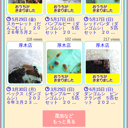
5月29日 (金)
5月17日 (日)
5月17日 (日)
スカーレット（だ
バンブルビー（ダ
レッドパンダ（ダ
んごむし） ２０
ンゴムシ） ５匹
ンゴムシ） ５匹
２６年５月２ …
セット ２０ …
セット ２０ …
118 views
102 views
217 views
厚木店
厚木店
厚木店
3月30日 (月)
3月29日 (日)
6月15日 (日)
ベックス（ダンゴ
レモンブルー（ダ
ダンゴムシ ピン
ムシ） ２０２
ンゴムシ） ５匹
クランボ ５匹セ
６年３月２３ …
セット ２０ …
ット ２０２ …
昆虫など
もっと見る