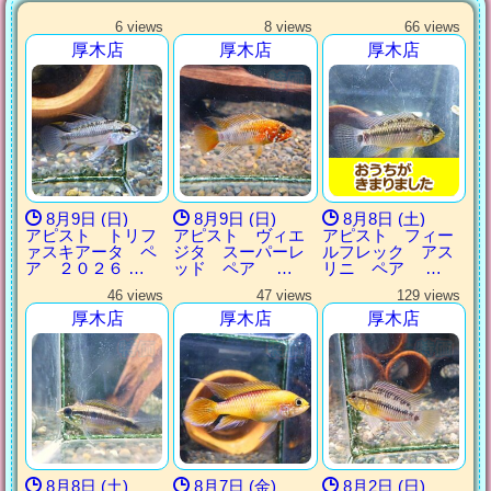
6 views
8 views
66 views
厚木店
厚木店
厚木店
8月9日 (日)
8月9日 (日)
8月8日 (土)
アピスト トリフ
アピスト ヴィエ
アピスト フィー
ァスキアータ ペ
ジタ スーパーレ
ルフレック アス
ア ２０２６ …
ッド ペア …
リニ ペア …
46 views
47 views
129 views
厚木店
厚木店
厚木店
8月8日 (土)
8月7日 (金)
8月2日 (日)