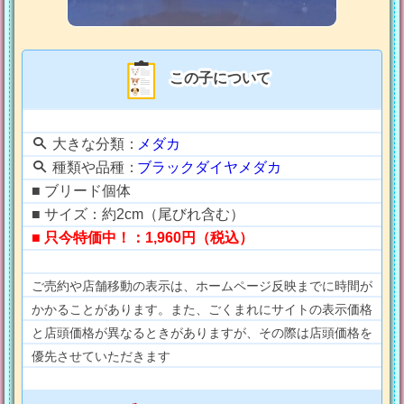
この子について
大きな分類：
メダカ
種類や品種：
ブラックダイヤメダカ
■ ブリード個体
■ サイズ：約2cm（尾びれ含む）
■ 只今特価中！：1,960円（税込）
ご売約や店舗移動の表示は、ホームページ反映までに時間が
かかることがあります。また、ごくまれにサイトの表示価格
と店頭価格が異なるときがありますが、その際は店頭価格を
優先させていただきます