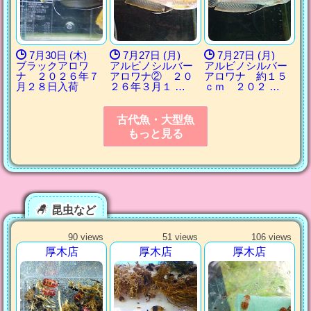
7月30日 (木)
7月27日 (月)
7月27日 (月)
ブラックアロワ
アルビノシルバー
アルビノシルバー
ナ ２０２６年７
アロワナ② ２０
アロワナ 約１５
月２８日入荷
２６年３月１ …
ｃｍ ２０２ …
古代魚・大型魚
もっと見る
昆虫など
90 views
51 views
106 views
厚木店
厚木店
厚木店