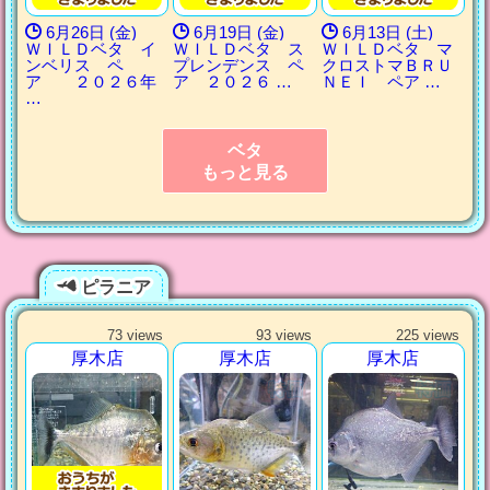
6月26日 (金)
6月19日 (金)
6月13日 (土)
ＷＩＬＤベタ イ
ＷＩＬＤベタ ス
ＷＩＬＤベタ マ
ンベリス ペ
プレンデンス ペ
クロストマＢＲＵ
ア ２０２６年
ア ２０２６ …
ＮＥＩ ペア …
…
ベタ
もっと見る
ピラニア
73 views
93 views
225 views
厚木店
厚木店
厚木店