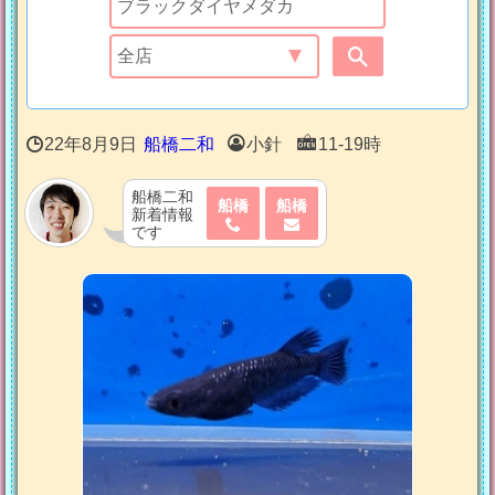
22年8月9日
船橋二和
小針
11-19時
船橋二和
船橋
船橋
新着情報
です