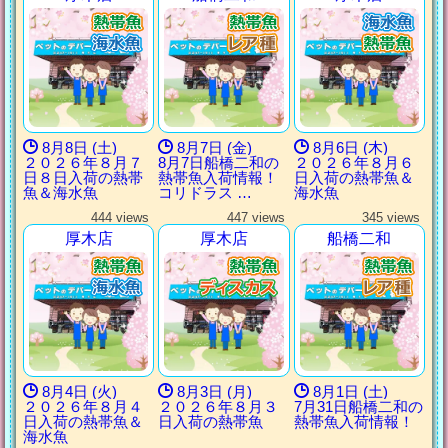
8月8日 (土)
8月7日 (金)
8月6日 (木)
２０２６年８月７
8月7日船橋二和の
２０２６年８月６
日８日入荷の熱帯
熱帯魚入荷情報！
日入荷の熱帯魚＆
魚＆海水魚
コリドラス …
海水魚
444 views
447 views
345 views
厚木店
厚木店
船橋二和
8月4日 (火)
8月3日 (月)
8月1日 (土)
２０２６年８月４
２０２６年８月３
7月31日船橋二和の
日入荷の熱帯魚＆
日入荷の熱帯魚
熱帯魚入荷情報！
海水魚