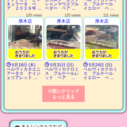
キュラータ ペ
シャンマウスブル
ス プルケール
ア ２０２６年 …
ーダー ペア …
イエロー ペ …
120 views
120 views
111 views
厚木店
厚木店
厚木店
6月18日 (木)
5月31日 (日)
5月24日 (日)
ペルヴィカタエニ
ペルヴィカクロミ
ペルヴィカクロミ
アータス ナイジ
ス プルケールレ
ス プルケール
ェリアレッド …
ッド ペア …
イエロー ペ …
小型シクリッド
もっと見る
オトシンクルスなど