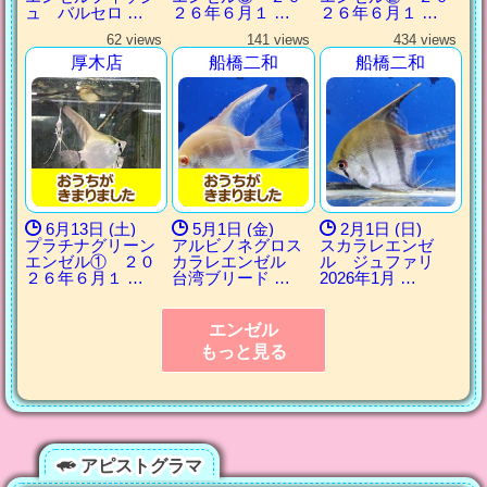
ュ バルセロ …
２６年６月１ …
２６年６月１ …
62 views
141 views
434 views
厚木店
船橋二和
船橋二和
6月13日 (土)
5月1日 (金)
2月1日 (日)
プラチナグリーン
アルビノネグロス
スカラレエンゼ
エンゼル① ２０
カラレエンゼル
ル ジュファリ
２６年６月１ …
台湾ブリード …
2026年1月 …
エンゼル
もっと見る
アピストグラマ