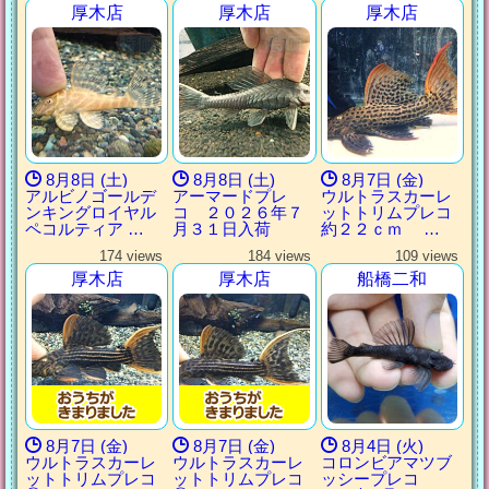
厚木店
厚木店
厚木店
8月8日 (土)
8月8日 (土)
8月7日 (金)
アルビノゴールデ
アーマードプレ
ウルトラスカーレ
ンキングロイヤル
コ ２０２６年７
ットトリムプレコ
ペコルティア …
月３１日入荷
約２２ｃｍ …
174 views
184 views
109 views
厚木店
厚木店
船橋二和
8月7日 (金)
8月7日 (金)
8月4日 (火)
ウルトラスカーレ
ウルトラスカーレ
コロンビアマツブ
ットトリムプレコ
ットトリムプレコ
ッシープレコ