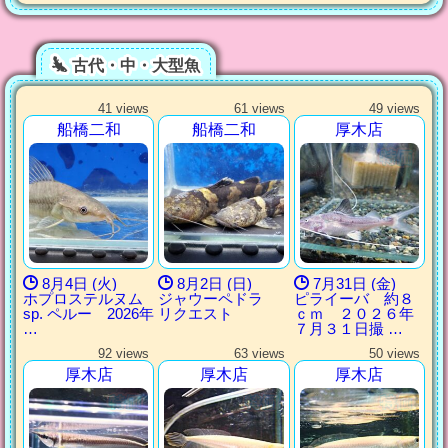
古代・中・大型魚
41 views
61 views
49 views
船橋二和
船橋二和
厚木店
8月4日 (火)
8月2日 (日)
7月31日 (金)
ホプロステルヌム
ジャウーペドラ
ピライーバ 約８
sp. ペルー 2026年
リクエスト
ｃｍ ２０２６年
…
７月３１日撮 …
92 views
63 views
50 views
厚木店
厚木店
厚木店