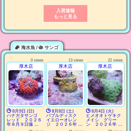
入荷速報
もっと見る
海水魚 /
サンゴ
0 views
13 views
22 views
厚木店
厚木店
厚木店
8月9日 (日)
8月8日 (土)
8月4日 (火)
ハナガタサンゴ
バブルディスク
ヒメオオトゲキク
レッド ２０２６
イエローオレン
メイシ グリー
年８月９日撮 …
ジ ２０２６年 …
ン ２０２６年 …