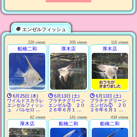
エンゼルフィッシュ
220 views
205 views
115 views
船橋二和
厚木店
厚木店
6月25日 (木)
6月13日 (土)
6月13日 (土)
ワイルドスカラレ
プラチナグリーン
プラチナグリーン
エンゼルフィッシ
エンゼル③ ２０
エンゼル② ２０
ュ バルセロ …
２６年６月１ …
２６年６月１ …
62 views
141 views
434 views
厚木店
船橋二和
船橋二和