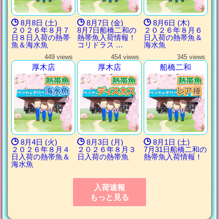
8月8日 (土)
8月7日 (金)
8月6日 (木)
２０２６年８月７
8月7日船橋二和の
２０２６年８月６
日８日入荷の熱帯
熱帯魚入荷情報！
日入荷の熱帯魚＆
魚＆海水魚
コリドラス …
海水魚
449 views
454 views
345 views
厚木店
厚木店
船橋二和
8月4日 (火)
8月3日 (月)
8月1日 (土)
２０２６年８月４
２０２６年８月３
7月31日船橋二和の
日入荷の熱帯魚＆
日入荷の熱帯魚
熱帯魚入荷情報！
海水魚
入荷速報
もっと見る