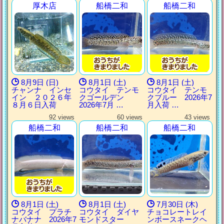
厚木店
船橋二和
船橋二和
8月9日 (日)
8月1日 (土)
8月1日 (土)
チャンナ インセ
コウタイ テンモ
コウタイ テンモ
イン ２０２６年
クゴールデン
クブルー 2026年7
８月６日入荷
2026年7月 …
月入荷 …
92 views
60 views
43 views
船橋二和
船橋二和
船橋二和
8月1日 (土)
8月1日 (土)
7月30日 (木)
コウタイ プラチ
コウタイ ダイヤ
チョコレートレイ
ナバナナ 2026年7
モンドスター
ンボースネークヘ