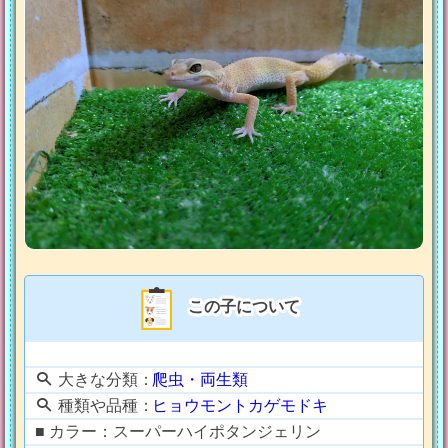
この子について
大きな分類：
爬虫・両生類
種類や品種：
ヒョウモントカゲモドキ
■ カラー：スーパーハイポタンジェリン