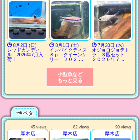
8月2日 (日)
8月1日 (土)
7月30日 (木)
レッドカンディ
インパイクティス
オジョロジョテト
ル 2026年7月入
Ｓｐ．クイーンケ
ラ ３匹セット
荷！
リー ２０２ …
２０２６年７ …
小型魚など
もっと見る
ベタ
45 views
82 views
90 views
厚木店
厚木店
厚木店