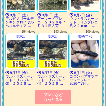
8月8日 (土)
8月8日 (土)
8月7日 (金)
アルビノゴールデ
アーマードプレ
ウルトラスカーレ
ンキングロイヤル
コ ２０２６年７
ットトリムプレコ
ペコルティア …
月３１日入荷
約２２ｃｍ …
184 views
193 views
109 views
厚木店
厚木店
船橋二和
8月7日 (金)
8月7日 (金)
8月4日 (火)
ウルトラスカーレ
ウルトラスカーレ
コロンビアマツブ
ットトリムプレコ
ットトリムプレコ
ッシープレコ
② ２０２６ …
① ２０２６ …
2026年7月 …
プレコなど
もっと見る