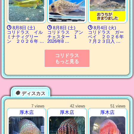
8月8日 (土)
8月8日 (土)
8月4日 (火)
コリドラス イル
コリドラス アン
コリドラス ガー
ミナティグリー
チェスター 1
ベイ ２０２６年
ン ２０２６年 …
2026年8 …
７月２３日入 …
コリドラス
もっと見る
ディスカス
7 views
42 views
51 views
厚木店
厚木店
厚木店