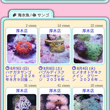
海水魚 /
サンゴ
2 views
14 views
22 views
厚木店
厚木店
厚木店
8月9日 (日)
8月8日 (土)
8月4日 (火)
ハナガタサンゴ
バブルディスク
ヒメオオトゲキク
レッド ２０２６
イエローオレン
メイシ グリー
年８月９日撮 …
ジ ２０２６年 …
ン ２０２６年 …
31 views
41 views
20 views
厚木店
厚木店
厚木店