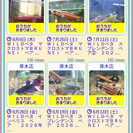
8月6日 (木)
7月25日 (土)
7月11日 (土)
ＷＩＬＤベタ マ
ＷＩＬＤベタ マ
ＷＩＬＤベタ ス
クロストマＢＲＵ
クロストマＢＲＵ
プレンデンス ペ
ＮＥＩ ペア …
ＮＥＩ ペア …
ア② ２０２ …
130 views
150 views
192 views
厚木店
厚木店
厚木店
6月26日 (金)
6月19日 (金)
6月13日 (土)
ＷＩＬＤベタ イ
ＷＩＬＤベタ ス
ＷＩＬＤベタ マ
ンベリス ペ
プレンデンス ペ
クロストマＢＲＵ
ア ２０２６年
ア ２０２６ …
ＮＥＩ ペア …
…