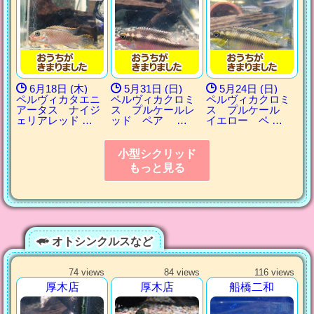
6月18日 (木)
5月31日 (日)
5月24日 (日)
ペルヴィカタエニ
ペルヴィカクロミ
ペルヴィカクロミ
アータス ナイジ
ス プルケールレ
ス プルケール
ェリアレッド …
ッド ペア …
イエロー ペ …
小型シクリッド
もっと見る
オトシンクルスなど
74 views
84 views
116 views
厚木店
厚木店
船橋二和