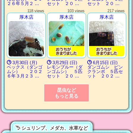
２６年５月２ …
セット ２０ …
セット ２０ …
118 views
103 views
217 views
厚木店
厚木店
厚木店
3月30日 (月)
3月29日 (日)
6月15日 (日)
ベックス（ダンゴ
レモンブルー（ダ
ダンゴムシ ピン
ムシ） ２０２
ンゴムシ） ５匹
クランボ ５匹セ
６年３月２３ …
セット ２０ …
ット ２０２ …
昆虫など
もっと見る
シュリンプ、メダカ、水草など