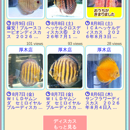
8月9日 (日)
8月8日 (土)
8月8日 (土)
爆安！ブルースコ
ヘッケルクロスデ
ＩＣＡヘッケルデ
ーピオンディスカ
ィスカス⑥ ２０
ィスカス ２０２
ス ２０２６ …
２６年７月１ …
６年８月３日 …
101 views
93 views
28 views
厚木店
厚木店
厚木店
8月7日 (金)
8月7日 (金)
8月6日 (木)
ＷＩＬＤヤムン
ＷＩＬＤヤムン
サンフラワーディ
ダ セミロイヤル
ダ セミロイヤル
スカス ２０２６
ブルーディスカ …
ブルーディスカ …
年８月４日入 …
ディスカス
もっと見る