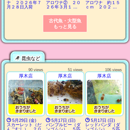
ナ ２０２６年７
アロワナ② ２０
アロワナ 約１５
月２８日入荷
２６年３月１ …
ｃｍ ２０２ …
古代魚・大型魚
もっと見る
昆虫など
90 views
51 views
106 views
厚木店
厚木店
厚木店
5月29日 (金)
5月17日 (日)
5月17日 (日)
スカーレット（だ
バンブルビー（ダ
レッドパンダ（ダ
んごむし） ２０
ンゴムシ） ５匹
ンゴムシ） ５匹