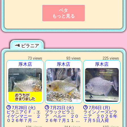
ベタ
もっと見る
ピラニア
73 views
93 views
225 views
厚木店
厚木店
厚木店
7月28日 (火)
7月21日 (火)
7月6日 (月)
ピラニアＣＦ．エ
ブラックピラニ
ラインノーズピラ
イゲンマニー ２
ア ペルー ２０
ニア ２０２６年
０２６年７月 …
２６年７月１１ …
７月５日入荷