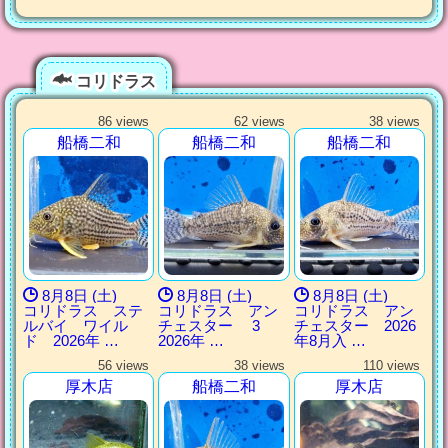
コリドラス
86 views
62 views
38 views
船橋二和
船橋二和
船橋二和
8月8日 (土)
8月8日 (土)
8月8日 (土)
コリドラス ステ
コリドラス アン
コリドラス アン
ルバイ ワイル
チェスター 3
チェスター 2026
ド 2026年 …
2026年 …
年8月入 …
56 views
38 views
110 views
厚木店
船橋二和
厚木店