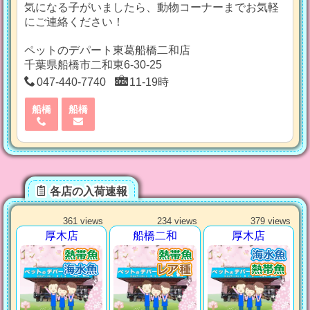
気になる子がいましたら、動物コーナーまでお気軽
にご連絡ください！
ペットのデパート東葛船橋二和店
千葉県船橋市二和東6-30-25
047-440-7740
11-19時
船橋
船橋
各店の入荷速報
361 views
234 views
379 views
厚木店
船橋二和
厚木店