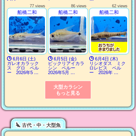
77 views
86 views
62 views
船橋二和
船橋二和
船橋二和
6月6日 (土)
6月5日 (金)
6月4日 (木)
ガレオカラック
ビックリアイカラ
リシオダス ミク
ス グロ ペル
シン ペルー
ロレピス ペル
ー 2026年5 …
2026年5月 …
ー 2026年 …
大型カラシン
もっと見る
古代・中・大型魚