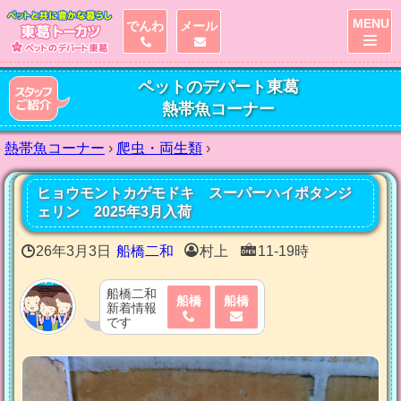
MENU
でんわ
メール
ペットのデパート東葛
熱帯魚コーナー
熱帯魚コーナー
›
爬虫・両生類
›
ヒョウモントカゲモドキ スーパーハイポタンジ
ェリン 2025年3月入荷
26年3月3日
船橋二和
村上
11-19時
船橋二和
船橋
船橋
新着情報
です