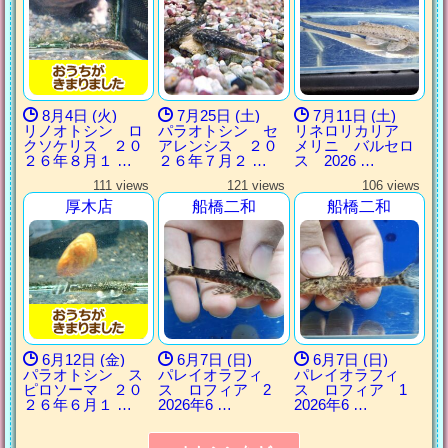
8月4日 (火)
7月25日 (土)
7月11日 (土)
リノオトシン ロ
パラオトシン セ
リネロリカリア
クソケリス ２０
アレンシス ２０
メリニ バルセロ
２６年８月１ …
２６年７月２ …
ス 2026 …
111 views
121 views
106 views
厚木店
船橋二和
船橋二和
6月12日 (金)
6月7日 (日)
6月7日 (日)
パラオトシン ス
パレイオラフィ
パレイオラフィ
ピロソーマ ２０
ス ロフィア 2
ス ロフィア 1
２６年６月１ …
2026年6 …
2026年6 …