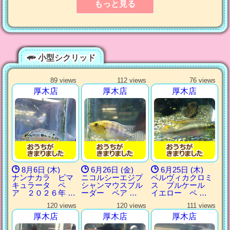
もっと見る
小型シクリッド
89 views
112 views
76 views
厚木店
厚木店
厚木店
8月6日 (木)
6月26日 (金)
6月25日 (木)
ナンナカラ ビマ
ニコルシーエジプ
ペルヴィカクロミ
キュラータ ペ
シャンマウスブル
ス プルケール
ア ２０２６年 …
ーダー ペア …
イエロー ペ …
120 views
120 views
111 views
厚木店
厚木店
厚木店