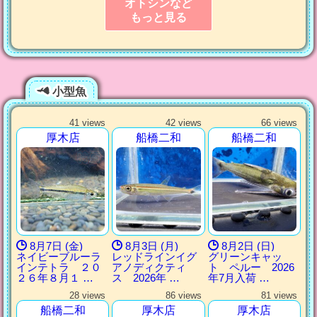
オトシンなど
もっと見る
小型魚
41 views
42 views
66 views
厚木店
船橋二和
船橋二和
8月7日 (金)
8月3日 (月)
8月2日 (日)
ネイビーブルーラ
レッドラインイグ
グリーンキャッ
インテトラ ２０
アノディクティ
ト ペルー 2026
２６年８月１ …
ス 2026年 …
年7月入荷 …
28 views
86 views
81 views
船橋二和
厚木店
厚木店