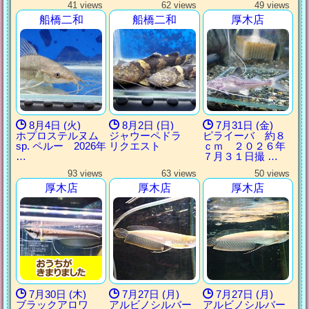
41 views
62 views
49 views
船橋二和
船橋二和
厚木店
8月4日 (火)
8月2日 (日)
7月31日 (金)
ホプロステルヌム
ジャウーペドラ
ピライーバ 約８
sp. ペルー 2026年
リクエスト
ｃｍ ２０２６年
…
７月３１日撮 …
93 views
63 views
50 views
厚木店
厚木店
厚木店
7月30日 (木)
7月27日 (月)
7月27日 (月)
ブラックアロワ
アルビノシルバー
アルビノシルバー