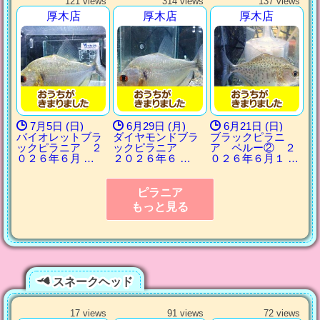
121 views
314 views
137 views
厚木店
厚木店
厚木店
7月5日 (日)
6月29日 (月)
6月21日 (日)
バイオレットブラ
ダイヤモンドブラ
ブラックピラニ
ックピラニア ２
ックピラニア
ア ペルー② ２
０２６年６月 …
２０２６年６ …
０２６年６月１ …
ピラニア
もっと見る
スネークヘッド
17 views
91 views
72 views