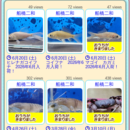
49 views
72 views
47 views
船橋二和
船橋二和
船橋二和
6月20日 (土)
6月20日 (土)
6月20日 (土)
ヒレナガコイフ
コイフナ 2026年6
マゴイ カガミ
ナ 2026年6月入
月入荷！
2026年6月入荷！
荷！
302 views
301 views
438 views
船橋二和
船橋二和
船橋二和
4月26日 (土)
3月28日 (金)
3月10日 (月)