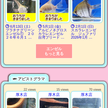
6月13日 (土)
5月1日 (金)
2月1日 (日)
プラチナグリーン
アルビノネグロス
スカラレエンゼ
エンゼル① ２０
カラレエンゼル
ル ジュファリ
２６年６月１ …
台湾ブリード …
2026年1月 …
エンゼル
もっと見る
アピストグラマ
22 views
15 views
70 views
厚木店
厚木店
厚木店