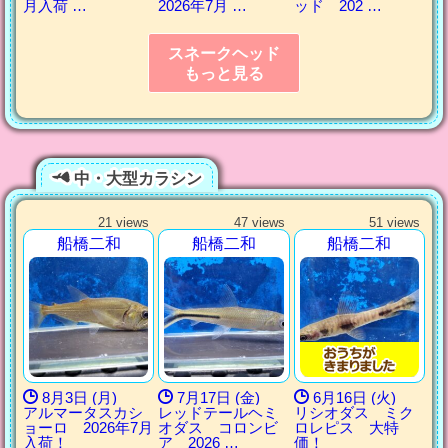
月入荷 …
2026年7月 …
ッド 202 …
スネークヘッド
もっと見る
中・大型カラシン
21 views
47 views
51 views
船橋二和
船橋二和
船橋二和
8月3日 (月)
7月17日 (金)
6月16日 (火)
アルマータスカシ
レッドテールヘミ
リシオダス ミク
ョーロ 2026年7月
オダス コロンビ
ロレピス 大特
入荷！
ア 2026 …
価！