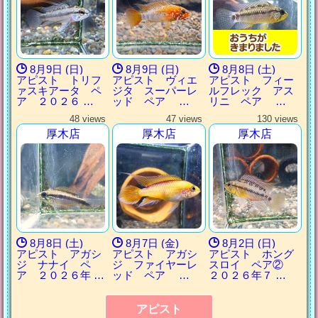
8月9日 (日)
8月9日 (日)
8月8日 (土)
アピスト トリフ
アピスト ヴィエ
アピスト フィー
ァスキアータ ペ
ジタ スーパーレ
ルフレック アス
ア ２０２６ …
ッド ペア …
リニ ペア …
48 views
47 views
130 views
厚木店
厚木店
厚木店
8月8日 (土)
8月7日 (金)
8月2日 (日)
アピスト アガシ
アピスト アガシ
アピスト ホング
ジ ナナイ ペ
ジ ファイヤーレ
スロイ ペア②
ア ２０２６年 …
ッド ペア …
２０２６年７ …
アピスト