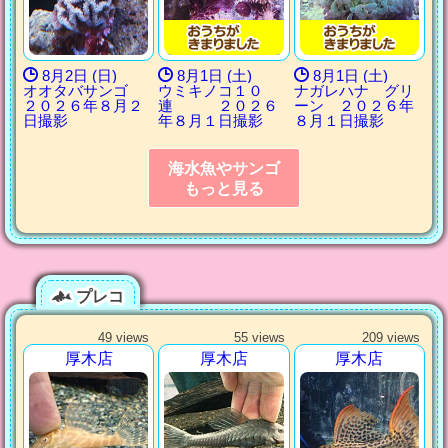
8月2日 (日)
8月1日 (土)
8月1日 (土)
オオタバサンゴ
ウミキノコ１０
ナガレハナ グリ
２０２６年８月２
連 ２０２６
ーン ２０２６年
日撮影
年８月１日撮影
８月１日撮影
海水魚やサンゴ
もっと見る
プレコ
49 views
55 views
209 views
厚木店
厚木店
厚木店