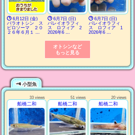
6月12日 (金)
6月7日 (日)
6月7日 (日)
パラオトシン ス
パレイオラフィ
パレイオラフィ
ピロソーマ ２０
ス ロフィア 2
ス ロフィア 1
２６年６月１ …
2026年6 …
2026年6 …
オトシンなど
もっと見る
小型魚
33 views
51 views
20 views
船橋二和
船橋二和
船橋二和