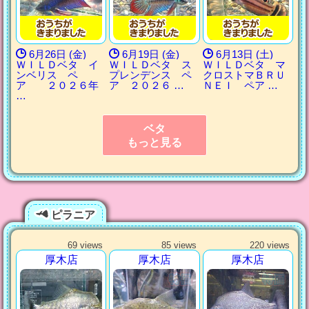
6月26日 (金)
6月19日 (金)
6月13日 (土)
ＷＩＬＤベタ イ
ＷＩＬＤベタ ス
ＷＩＬＤベタ マ
ンベリス ペ
プレンデンス ペ
クロストマＢＲＵ
ア ２０２６年
ア ２０２６ …
ＮＥＩ ペア …
…
ベタ
もっと見る
ピラニア
69 views
85 views
220 views
厚木店
厚木店
厚木店