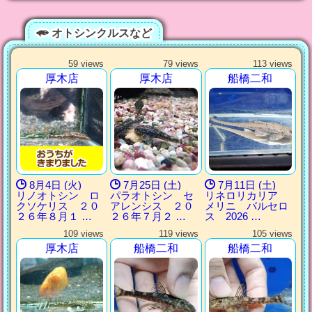
オトシンクルスなど
59 views
79 views
113 views
厚木店
厚木店
船橋二和
8月4日 (火)
7月25日 (土)
7月11日 (土)
リノオトシン ロ
パラオトシン セ
リネロリカリア
クソケリス ２０
アレンシス ２０
メリニ バルセロ
２６年８月１ …
２６年７月２ …
ス 2026 …
109 views
119 views
105 views
厚木店
船橋二和
船橋二和