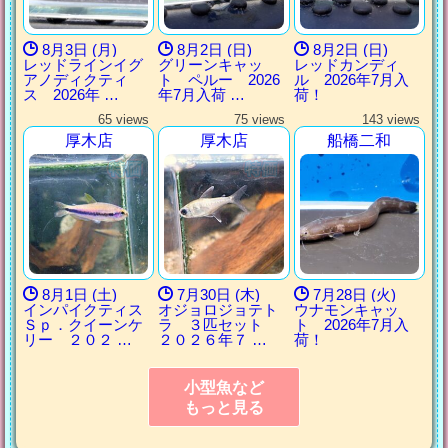
8月3日 (月)
8月2日 (日)
8月2日 (日)
レッドラインイグ
グリーンキャッ
レッドカンディ
アノディクティ
ト ペルー 2026
ル 2026年7月入
ス 2026年 …
年7月入荷 …
荷！
65 views
75 views
143 views
厚木店
厚木店
船橋二和
8月1日 (土)
7月30日 (木)
7月28日 (火)
インパイクティス
オジョロジョテト
ウナモンキャッ
Ｓｐ．クイーンケ
ラ ３匹セット
ト 2026年7月入
リー ２０２ …
２０２６年７ …
荷！
小型魚など
もっと見る