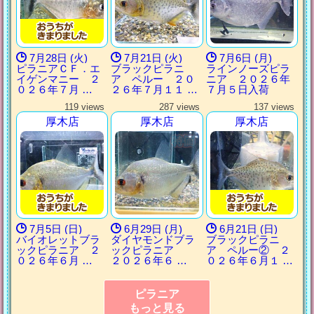
7月28日 (火)
7月21日 (火)
7月6日 (月)
ピラニアＣＦ．エ
ブラックピラニ
ラインノーズピラ
イゲンマニー ２
ア ペルー ２０
ニア ２０２６年
０２６年７月 …
２６年７月１１ …
７月５日入荷
119 views
287 views
137 views
厚木店
厚木店
厚木店
7月5日 (日)
6月29日 (月)
6月21日 (日)
バイオレットブラ
ダイヤモンドブラ
ブラックピラニ
ックピラニア ２
ックピラニア
ア ペルー② ２
０２６年６月 …
２０２６年６ …
０２６年６月１ …
ピラニア
もっと見る