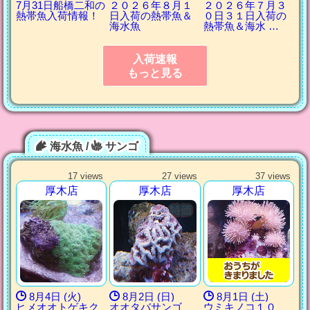
7月31日船橋二和の
２０２６年８月１
２０２６年７月３
熱帯魚入荷情報！
日入荷の熱帯魚＆
０日３１日入荷の
海水魚
熱帯魚＆海水 …
入荷速報
もっと見る
海水魚 /
サンゴ
17 views
27 views
37 views
厚木店
厚木店
厚木店
8月4日 (火)
8月2日 (日)
8月1日 (土)
ヒメオオトゲキク
オオタバサンゴ
ウミキノコ１０