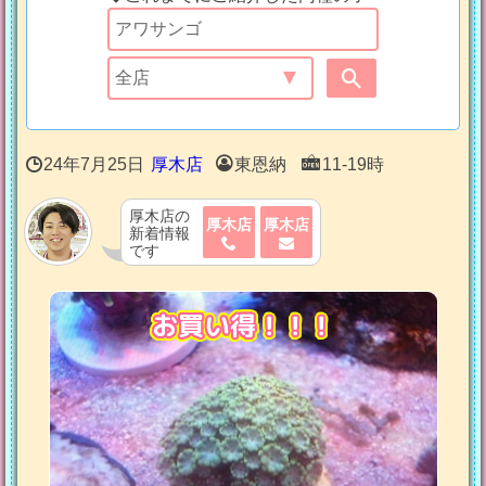
24年7月25日
厚木店
東恩納
11-19時
厚木店の
厚木店
厚木店
新着情報
です
お買い得！！！