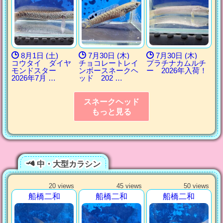
8月1日 (土)
7月30日 (木)
7月30日 (木)
コウタイ ダイヤ
チョコレートレイ
プラチナカムルチ
モンドスター
ンボースネークヘ
ー 2026年入荷！
2026年7月 …
ッド 202 …
スネークヘッド
もっと見る
中・大型カラシン
20 views
45 views
50 views
船橋二和
船橋二和
船橋二和