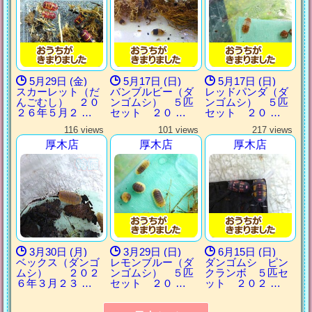
5月29日 (金)
5月17日 (日)
5月17日 (日)
スカーレット（だ
バンブルビー（ダ
レッドパンダ（ダ
んごむし） ２０
ンゴムシ） ５匹
ンゴムシ） ５匹
２６年５月２ …
セット ２０ …
セット ２０ …
116 views
101 views
217 views
厚木店
厚木店
厚木店
3月30日 (月)
3月29日 (日)
6月15日 (日)
ベックス（ダンゴ
レモンブルー（ダ
ダンゴムシ ピン
ムシ） ２０２
ンゴムシ） ５匹
クランボ ５匹セ
６年３月２３ …
セット ２０ …
ット ２０２ …