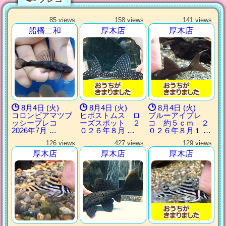
85 views
158 views
141 views
船橋二和
厚木店
厚木店
8月4日 (火)
8月4日 (火)
8月4日 (火)
コロンビアマツブ
ヒポストムス ロ
ブルーアイプレ
ッシープレコ
ーズスポット ２
コ 約５ｃｍ ２
2026年7月 …
０２６年８月 …
０２６年８月１ …
126 views
427 views
129 views
厚木店
厚木店
厚木店