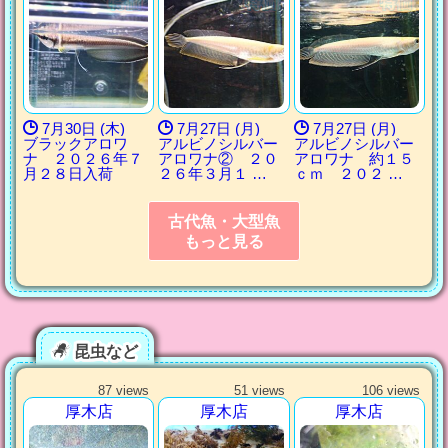
7月30日 (木)
7月27日 (月)
7月27日 (月)
ブラックアロワ
アルビノシルバー
アルビノシルバー
ナ ２０２６年７
アロワナ② ２０
アロワナ 約１５
月２８日入荷
２６年３月１ …
ｃｍ ２０２ …
古代魚・大型魚
もっと見る
昆虫など
87 views
51 views
106 views
厚木店
厚木店
厚木店