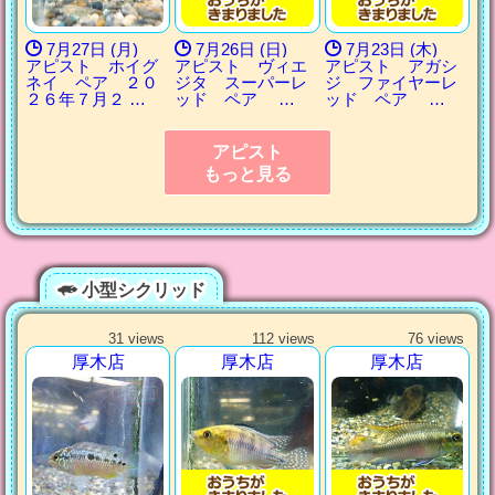
7月27日 (月)
7月26日 (日)
7月23日 (木)
アピスト ホイグ
アピスト ヴィエ
アピスト アガシ
ネイ ペア ２０
ジタ スーパーレ
ジ ファイヤーレ
２６年７月２ …
ッド ペア …
ッド ペア …
アピスト
もっと見る
小型シクリッド
31 views
112 views
76 views
厚木店
厚木店
厚木店