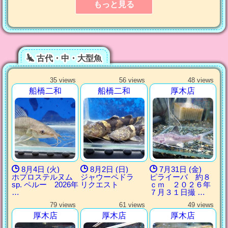
もっと見る
古代・中・大型魚
35 views
56 views
48 views
船橋二和
船橋二和
厚木店
8月4日 (火)
8月2日 (日)
7月31日 (金)
ホプロステルヌム
ジャウーペドラ
ピライーバ 約８
sp. ペルー 2026年
リクエスト
ｃｍ ２０２６年
…
７月３１日撮 …
79 views
61 views
49 views
厚木店
厚木店
厚木店