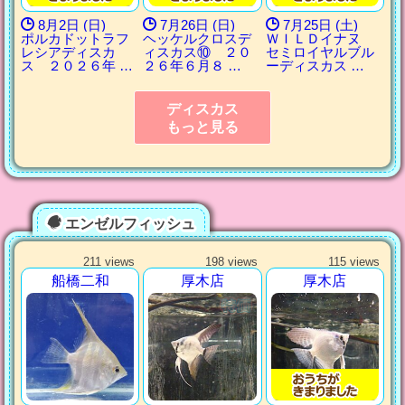
8月2日 (日)
7月26日 (日)
7月25日 (土)
ポルカドットラフ
ヘッケルクロスデ
ＷＩＬＤイナヌ
レシアディスカ
ィスカス⑩ ２０
セミロイヤルブル
ス ２０２６年 …
２６年６月８ …
ーディスカス …
ディスカス
もっと見る
エンゼルフィッシュ
211 views
198 views
115 views
船橋二和
厚木店
厚木店