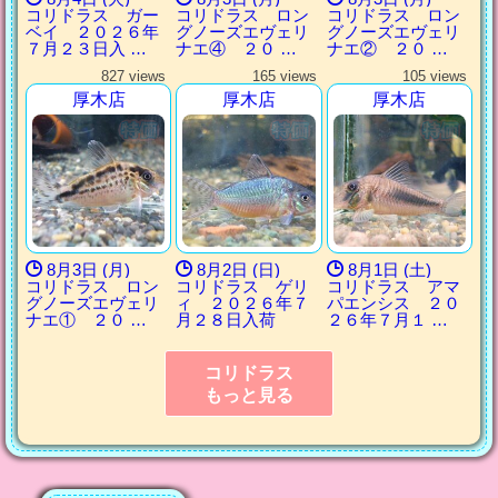
コリドラス ガー
コリドラス ロン
コリドラス ロン
ベイ ２０２６年
グノーズエヴェリ
グノーズエヴェリ
７月２３日入 …
ナエ④ ２０ …
ナエ② ２０ …
827 views
165 views
105 views
厚木店
厚木店
厚木店
8月3日 (月)
8月2日 (日)
8月1日 (土)
コリドラス ロン
コリドラス ゲリ
コリドラス アマ
グノーズエヴェリ
ィ ２０２６年７
パエンシス ２０
ナエ① ２０ …
月２８日入荷
２６年７月１ …
コリドラス
もっと見る