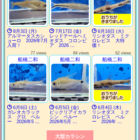
8月3日 (月)
7月17日 (金)
6月16日 (火)
アルマータスカシ
レッドテールヘミ
リシオダス ミク
ョーロ 2026年7月
オダス コロンビ
ロレピス 大特
入荷！
ア 2026 …
価！
77 views
84 views
62 views
船橋二和
船橋二和
船橋二和
6月6日 (土)
6月5日 (金)
6月4日 (木)
ガレオカラック
ビックリアイカラ
リシオダス ミク
ス グロ ペル
シン ペルー
ロレピス ペル
ー 2026年5 …
2026年5月 …
ー 2026年 …
大型カラシン