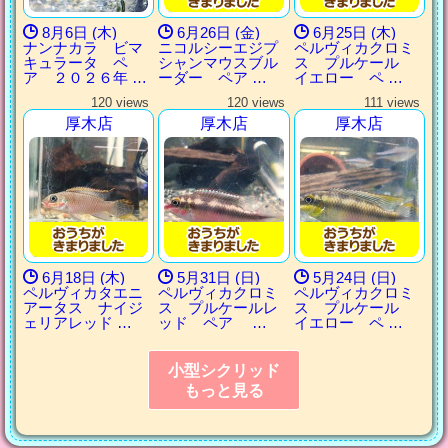
8月6日 (木)
6月26日 (金)
6月25日 (木)
ナンナカラ ビマ
ニコルシーエジプ
ペルヴィカクロミ
キュラータ ペ
シャンマウスブル
ス プルケール
ア ２０２６年 …
ーダー ペア …
イエロー ペ …
120 views
120 views
111 views
厚木店
厚木店
厚木店
6月18日 (木)
5月31日 (日)
5月24日 (日)
ペルヴィカタエニ
ペルヴィカクロミ
ペルヴィカクロミ
アータス ナイジ
ス プルケールレ
ス プルケール
ェリアレッド …
ッド ペア …
イエロー ペ …
小型シクリッド
もっと見る