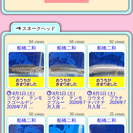
スネークヘッド
84 views
68 views
82 views
船橋二和
船橋二和
船橋二和
8月1日 (土)
8月1日 (土)
8月1日 (土)
コウタイ テンモ
コウタイ テンモ
コウタイ プラチ
クゴールデン
クブルー 2026年7
ナバナナ 2026年7
2026年7月 …
月入荷 …
月入荷 …
50 views
39 views
25 views
船橋二和
船橋二和
船橋二和