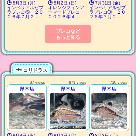
8月3日 (月)
8月2日 (日)
7月31日 (金)
インペリアルゼブ
オレンジフィンア
インペリアルゼブ
ラプレコ⑤ ２０
ーマードプレコ
ラプレコ③ ２０
２６年７月２ …
２０２６年４ …
２６年７月２ …
プレコなど
もっと見る
コリドラス
87 views
871 views
730 views
厚木店
厚木店
厚木店
8月4日 (火)
8月3日 (月)
8月3日 (月)