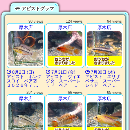
アピストグラマ
98 views
124 views
94 views
厚木店
厚木店
厚木店
8月2日 (日)
7月31日 (金)
7月30日 (木)
アピスト ホング
アピスト ヴィエ
アピスト エリザ
スロイ ペア②
ジタ スーパーレ
ベサエ スーパー
２０２６年７ …
ッド ペア …
レッド ペア …
284 views
66 views
85 views
厚木店
厚木店
厚木店