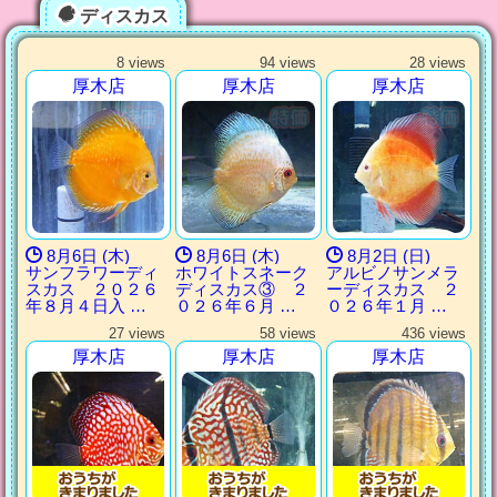
ディスカス
8 views
94 views
28 views
厚木店
厚木店
厚木店
8月6日 (木)
8月6日 (木)
8月2日 (日)
サンフラワーディ
ホワイトスネーク
アルビノサンメラ
スカス ２０２６
ディスカス③ ２
ーディスカス ２
年８月４日入 …
０２６年６月 …
０２６年１月 …
27 views
58 views
436 views
厚木店
厚木店
厚木店