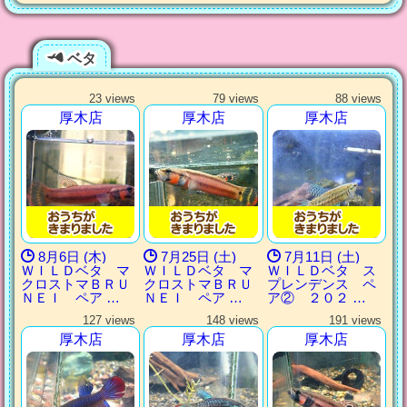
ベタ
23 views
79 views
88 views
厚木店
厚木店
厚木店
8月6日 (木)
7月25日 (土)
7月11日 (土)
ＷＩＬＤベタ マ
ＷＩＬＤベタ マ
ＷＩＬＤベタ ス
クロストマＢＲＵ
クロストマＢＲＵ
プレンデンス ペ
ＮＥＩ ペア …
ＮＥＩ ペア …
ア② ２０２ …
127 views
148 views
191 views
厚木店
厚木店
厚木店