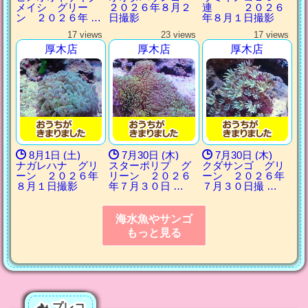
メイシ グリー
２０２６年８月２
連 ２０２６
ン ２０２６年 …
日撮影
年８月１日撮影
17 views
23 views
17 views
厚木店
厚木店
厚木店
8月1日 (土)
7月30日 (木)
7月30日 (木)
ナガレハナ グリ
スターポリプ グ
クダサンゴ グリ
ーン ２０２６年
リーン ２０２６
ーン ２０２６年
８月１日撮影
年７月３０日 …
７月３０日撮 …
海水魚やサンゴ
もっと見る
プレコ