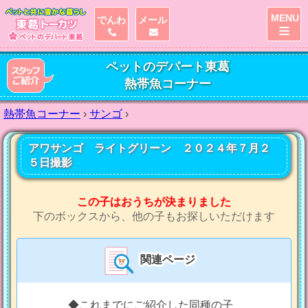
MENU
でんわ
メール
ペットのデパート東葛
熱帯魚コーナー
熱帯魚コーナー
›
サンゴ
›
アワサンゴ ライトグリーン ２０２４年７月２
５日撮影
この子はおうちが決まりました
下のボックスから、他の子もお探しいただけます
関連ページ
◆これまでにご紹介した同種の子