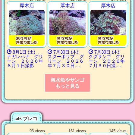
厚木店
厚木店
厚木店
8月1日 (土)
7月30日 (木)
7月30日 (木)
ナガレハナ グリ
スターポリプ グ
クダサンゴ グリ
ーン ２０２６年
リーン ２０２６
ーン ２０２６年
８月１日撮影
年７月３０日 …
７月３０日撮 …
海水魚やサンゴ
もっと見る
プレコ
93 views
161 views
145 views