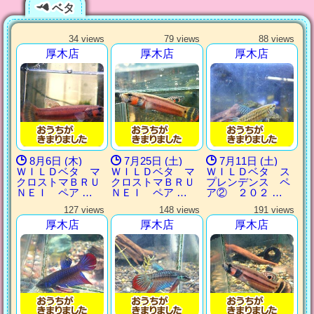
ベタ
34 views
79 views
88 views
厚木店
厚木店
厚木店
8月6日 (木)
7月25日 (土)
7月11日 (土)
ＷＩＬＤベタ マ
ＷＩＬＤベタ マ
ＷＩＬＤベタ ス
クロストマＢＲＵ
クロストマＢＲＵ
プレンデンス ペ
ＮＥＩ ペア …
ＮＥＩ ペア …
ア② ２０２ …
127 views
148 views
191 views
厚木店
厚木店
厚木店