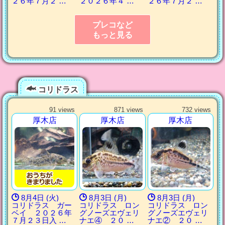
２６年７月２ …
２０２６年４ …
２６年７月２ …
プレコなど
もっと見る
コリドラス
91 views
871 views
732 views
厚木店
厚木店
厚木店
8月4日 (火)
8月3日 (月)
8月3日 (月)
コリドラス ガー
コリドラス ロン
コリドラス ロン
ベイ ２０２６年
グノーズエヴェリ
グノーズエヴェリ
７月２３日入 …
ナエ④ ２０ …
ナエ② ２０ …