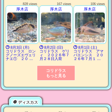
828 views
167 views
106 views
厚木店
厚木店
厚木店
8月3日 (月)
8月2日 (日)
8月1日 (土)
コリドラス ロン
コリドラス ゲリ
コリドラス アマ
グノーズエヴェリ
ィ ２０２６年７
パエンシス ２０
ナエ① ２０ …
月２８日入荷
２６年７月１ …
コリドラス
もっと見る
ディスカス