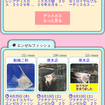
レシアディスカ
ィスカス⑩ ２０
セミロイヤルブル
ス ２０２６年 …
２６年６月８ …
ーディスカス …
ディスカス
もっと見る
エンゼルフィッシュ
211 views
199 views
115 views
船橋二和
厚木店
厚木店
6月25日 (木)
6月13日 (土)
6月13日 (土)
ワイルドスカラレ
プラチナグリーン
プラチナグリーン
エンゼルフィッシ
エンゼル③ ２０
エンゼル② ２０