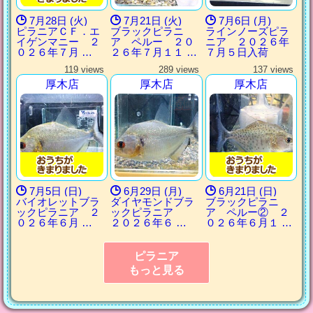
7月28日 (火)
7月21日 (火)
7月6日 (月)
ピラニアＣＦ．エ
ブラックピラニ
ラインノーズピラ
イゲンマニー ２
ア ペルー ２０
ニア ２０２６年
０２６年７月 …
２６年７月１１ …
７月５日入荷
119 views
289 views
137 views
厚木店
厚木店
厚木店
7月5日 (日)
6月29日 (月)
6月21日 (日)
バイオレットブラ
ダイヤモンドブラ
ブラックピラニ
ックピラニア ２
ックピラニア
ア ペルー② ２
０２６年６月 …
２０２６年６ …
０２６年６月１ …
ピラニア
もっと見る