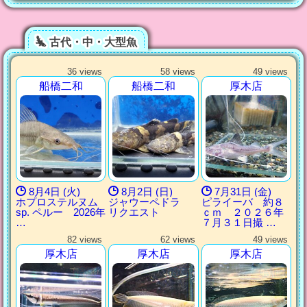
古代・中・大型魚
36 views
58 views
49 views
船橋二和
船橋二和
厚木店
8月4日 (火)
8月2日 (日)
7月31日 (金)
ホプロステルヌム
ジャウーペドラ
ピライーバ 約８
sp. ペルー 2026年
リクエスト
ｃｍ ２０２６年
…
７月３１日撮 …
82 views
62 views
49 views
厚木店
厚木店
厚木店