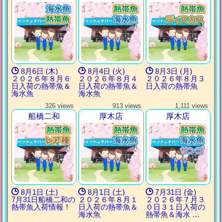
8月6日 (木)
8月4日 (火)
8月3日 (月)
２０２６年８月６
２０２６年８月４
２０２６年８月３
日入荷の熱帯魚＆
日入荷の熱帯魚＆
日入荷の熱帯魚
海水魚
海水魚
326 views
913 views
1,111 views
船橋二和
厚木店
厚木店
8月1日 (土)
8月1日 (土)
7月31日 (金)
7月31日船橋二和の
２０２６年８月１
２０２６年７月３
熱帯魚入荷情報！
日入荷の熱帯魚＆
０日３１日入荷の
海水魚
熱帯魚＆海水 …