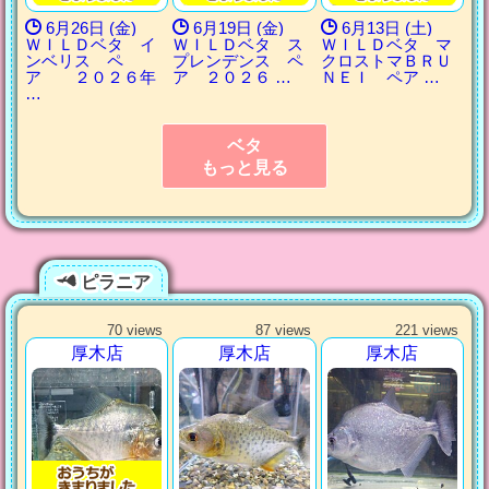
6月26日 (金)
6月19日 (金)
6月13日 (土)
ＷＩＬＤベタ イ
ＷＩＬＤベタ ス
ＷＩＬＤベタ マ
ンベリス ペ
プレンデンス ペ
クロストマＢＲＵ
ア ２０２６年
ア ２０２６ …
ＮＥＩ ペア …
…
ベタ
もっと見る
ピラニア
70 views
87 views
221 views
厚木店
厚木店
厚木店