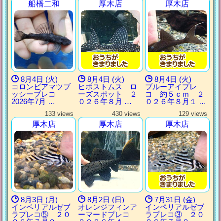
船橋二和
厚木店
厚木店
8月4日 (火)
8月4日 (火)
8月4日 (火)
コロンビアマツブ
ヒポストムス ロ
ブルーアイプレ
ッシープレコ
ーズスポット ２
コ 約５ｃｍ ２
2026年7月 …
０２６年８月 …
０２６年８月１ …
133 views
430 views
129 views
厚木店
厚木店
厚木店
8月3日 (月)
8月2日 (日)
7月31日 (金)
インペリアルゼブ
オレンジフィンア
インペリアルゼブ
ラプレコ⑤ ２０
ーマードプレコ
ラプレコ③ ２０