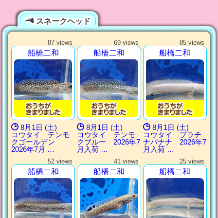
スネークヘッド
87 views
69 views
85 views
船橋二和
船橋二和
船橋二和
8月1日 (土)
8月1日 (土)
8月1日 (土)
コウタイ テンモ
コウタイ テンモ
コウタイ プラチ
クゴールデン
クブルー 2026年7
ナバナナ 2026年7
2026年7月 …
月入荷 …
月入荷 …
52 views
41 views
25 views
船橋二和
船橋二和
船橋二和