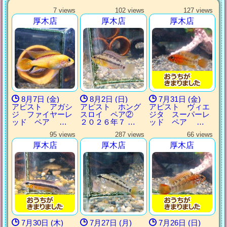
7 views
102 views
127 views
厚木店
厚木店
厚木店
8月7日 (金)
8月2日 (日)
7月31日 (金)
アピスト アガシ
アピスト ホング
アピスト ヴィエ
ジ ファイヤーレ
スロイ ペア②
ジタ スーパーレ
ッド ペア …
２０２６年７ …
ッド ペア …
95 views
287 views
66 views
厚木店
厚木店
厚木店
7月30日 (木)
7月27日 (月)
7月26日 (日)