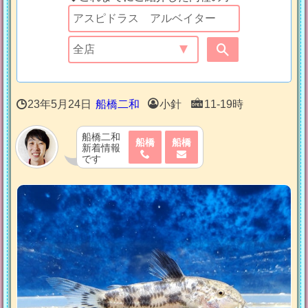
23年5月24日
船橋二和
小針
11-19時
船橋二和
船橋
船橋
新着情報
です