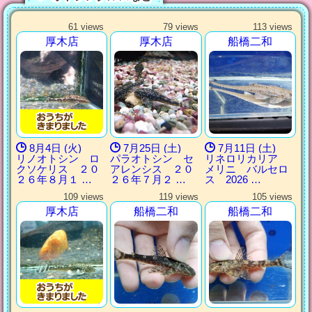
61 views
79 views
113 views
厚木店
厚木店
船橋二和
8月4日 (火)
7月25日 (土)
7月11日 (土)
リノオトシン ロ
パラオトシン セ
リネロリカリア
クソケリス ２０
アレンシス ２０
メリニ バルセロ
２６年８月１ …
２６年７月２ …
ス 2026 …
109 views
119 views
105 views
厚木店
船橋二和
船橋二和