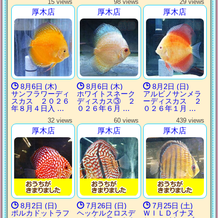
15 views
98 views
29 views
厚木店
厚木店
厚木店
8月6日 (木)
8月6日 (木)
8月2日 (日)
サンフラワーディ
ホワイトスネーク
アルビノサンメラ
スカス ２０２６
ディスカス③ ２
ーディスカス ２
年８月４日入 …
０２６年６月 …
０２６年１月 …
32 views
60 views
439 views
厚木店
厚木店
厚木店
8月2日 (日)
7月26日 (日)
7月25日 (土)
ポルカドットラフ
ヘッケルクロスデ
ＷＩＬＤイナヌ