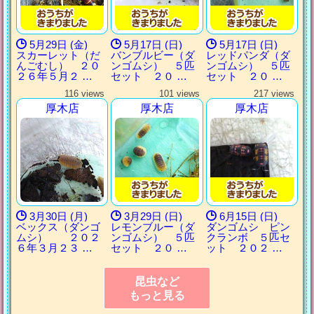
5月29日 (金)
5月17日 (日)
5月17日 (日)
スカーレット（だ
バンブルビー（ダ
レッドパンダ（ダ
んごむし） ２０
ンゴムシ） ５匹
ンゴムシ） ５匹
２６年５月２ …
セット ２０ …
セット ２０ …
116 views
101 views
217 views
厚木店
厚木店
厚木店
3月30日 (月)
3月29日 (日)
6月15日 (日)
ベックス（ダンゴ
レモンブルー（ダ
ダンゴムシ ピン
ムシ） ２０２
ンゴムシ） ５匹
クランボ ５匹セ
６年３月２３ …
セット ２０ …
ット ２０２ …
昆虫など
もっと見る