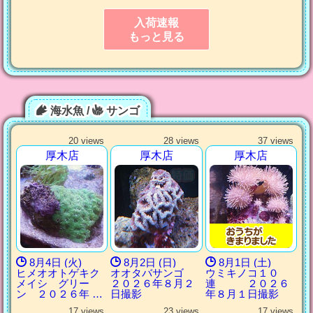
入荷速報
もっと見る
海水魚 /
サンゴ
20 views
28 views
37 views
厚木店
厚木店
厚木店
8月4日 (火)
8月2日 (日)
8月1日 (土)
ヒメオオトゲキク
オオタバサンゴ
ウミキノコ１０
メイシ グリー
２０２６年８月２
連 ２０２６
ン ２０２６年 …
日撮影
年８月１日撮影
17 views
23 views
17 views