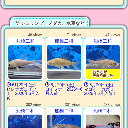
シュリンプ、メダカ、水草など
48 views
71 views
47 views
船橋二和
船橋二和
船橋二和
6月20日 (土)
6月20日 (土)
6月20日 (土)
ヒレナガコイフ
コイフナ 2026年6
マゴイ カガミ
ナ 2026年6月入
月入荷！
2026年6月入荷！
荷！
302 views
301 views
438 views
船橋二和
船橋二和
船橋二和