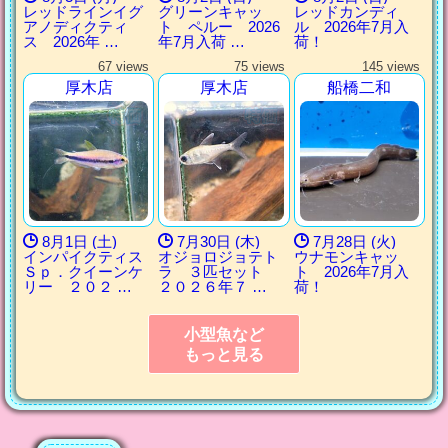
レッドラインイグ
グリーンキャッ
レッドカンディ
アノディクティ
ト ペルー 2026
ル 2026年7月入
ス 2026年 …
年7月入荷 …
荷！
67 views
75 views
145 views
厚木店
厚木店
船橋二和
8月1日 (土)
7月30日 (木)
7月28日 (火)
インパイクティス
オジョロジョテト
ウナモンキャッ
Ｓｐ．クイーンケ
ラ ３匹セット
ト 2026年7月入
リー ２０２ …
２０２６年７ …
荷！
小型魚など
もっと見る