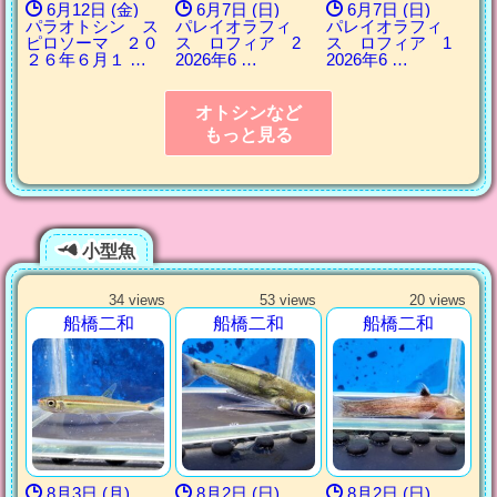
6月12日 (金)
6月7日 (日)
6月7日 (日)
パラオトシン ス
パレイオラフィ
パレイオラフィ
ピロソーマ ２０
ス ロフィア 2
ス ロフィア 1
２６年６月１ …
2026年6 …
2026年6 …
オトシンなど
もっと見る
小型魚
34 views
53 views
20 views
船橋二和
船橋二和
船橋二和
8月3日 (月)
8月2日 (日)
8月2日 (日)