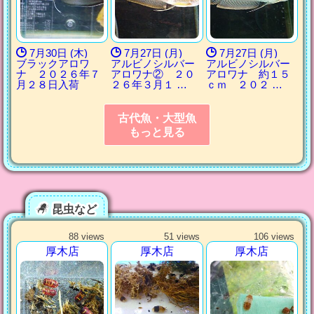
7月30日 (木)
7月27日 (月)
7月27日 (月)
ブラックアロワ
アルビノシルバー
アルビノシルバー
ナ ２０２６年７
アロワナ② ２０
アロワナ 約１５
月２８日入荷
２６年３月１ …
ｃｍ ２０２ …
古代魚・大型魚
もっと見る
昆虫など
88 views
51 views
106 views
厚木店
厚木店
厚木店