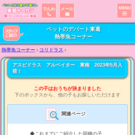
MENU
でんわ
メール
ペットのデパート東葛
熱帯魚コーナー
熱帯魚コーナー
›
コリドラス
›
アスピドラス アルベイター 東南 2023年5月入
荷！
この子はおうちが決まりました
下のボックスから、他の子もお探しいただけます
関連ページ
◆これまでにご紹介した同種の子