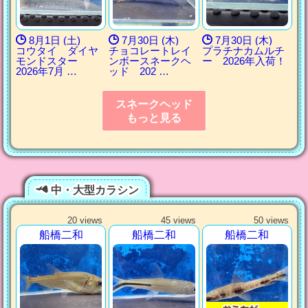
8月1日 (土)
7月30日 (木)
7月30日 (木)
コウタイ ダイヤ
チョコレートレイ
プラチナカムルチ
モンドスター
ンボースネークヘ
ー 2026年入荷！
2026年7月 …
ッド 202 …
スネークヘッド
もっと見る
中・大型カラシン
20 views
45 views
50 views
船橋二和
船橋二和
船橋二和