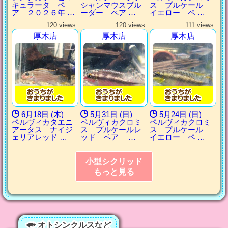
キュラータ ペ
シャンマウスブル
ス プルケール
ア ２０２６年 …
ーダー ペア …
イエロー ペ …
120 views
120 views
111 views
厚木店
厚木店
厚木店
6月18日 (木)
5月31日 (日)
5月24日 (日)
ペルヴィカタエニ
ペルヴィカクロミ
ペルヴィカクロミ
アータス ナイジ
ス プルケールレ
ス プルケール
ェリアレッド …
ッド ペア …
イエロー ペ …
小型シクリッド
もっと見る
オトシンクルスなど