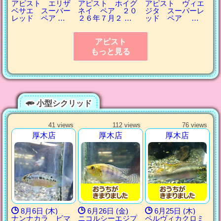
アピスト エリザ
アピスト ホイグ
アピスト ヴィエ
ベサエ スーパー
ネイ ペア ２０
ジタ スーパーレ
レッド ペア …
２６年７月２ …
ッド ペア …
アピスト
もっと見る
小型シクリッド
41 views
112 views
76 views
厚木店
厚木店
厚木店
8月6日 (木)
6月26日 (金)
6月25日 (木)
ナンナカラ ビマ
ニコルシーエジプ
ペルヴィカクロミ