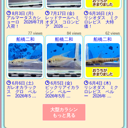
8月3日 (月)
7月17日 (金)
6月16日 (火)
アルマータスカシ
レッドテールヘミ
リシオダス ミク
ョーロ 2026年7月
オダス コロンビ
ロレピス 大特
入荷！
ア 2026 …
価！
77 views
84 views
62 views
船橋二和
船橋二和
船橋二和
6月6日 (土)
6月5日 (金)
6月4日 (木)
ガレオカラック
ビックリアイカラ
リシオダス ミク
ス グロ ペル
シン ペルー
ロレピス ペル
ー 2026年5 …
2026年5月 …
ー 2026年 …
大型カラシン
もっと見る