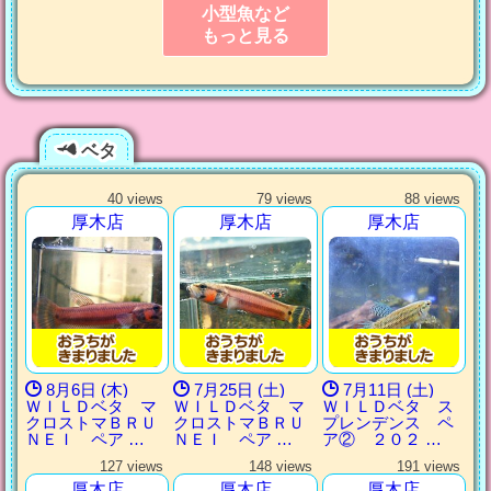
小型魚など
もっと見る
ベタ
40 views
79 views
88 views
厚木店
厚木店
厚木店
8月6日 (木)
7月25日 (土)
7月11日 (土)
ＷＩＬＤベタ マ
ＷＩＬＤベタ マ
ＷＩＬＤベタ ス
クロストマＢＲＵ
クロストマＢＲＵ
プレンデンス ペ
ＮＥＩ ペア …
ＮＥＩ ペア …
ア② ２０２ …
127 views
148 views
191 views
厚木店
厚木店
厚木店