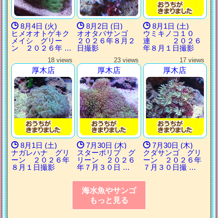
8月4日 (火)
8月2日 (日)
8月1日 (土)
ヒメオオトゲキク
オオタバサンゴ
ウミキノコ１０
メイシ グリー
２０２６年８月２
連 ２０２６
ン ２０２６年 …
日撮影
年８月１日撮影
18 views
23 views
17 views
厚木店
厚木店
厚木店
8月1日 (土)
7月30日 (木)
7月30日 (木)
ナガレハナ グリ
スターポリプ グ
クダサンゴ グリ
ーン ２０２６年
リーン ２０２６
ーン ２０２６年
８月１日撮影
年７月３０日 …
７月３０日撮 …
海水魚やサンゴ
もっと見る