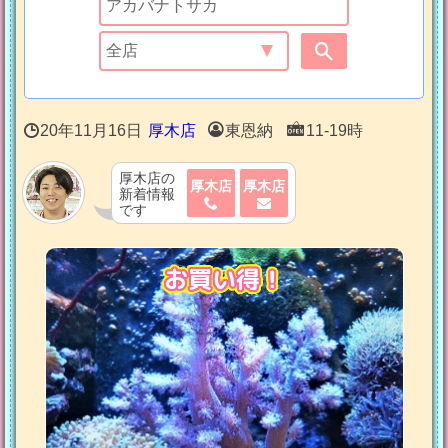
20年11月16日
厚木店
東恩納
11-19時
厚木店の
厚木店
厚木店
新着情報
です
お買い得！