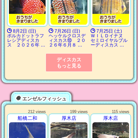
8月2日 (日)
7月26日 (日)
7月25日 (土)
ポルカドットラフ
ヘッケルクロスデ
ＷＩＬＤイナヌ
レシアディスカ
ィスカス⑩ ２０
セミロイヤルブル
ス ２０２６年 …
２６年６月８ …
ーディスカス …
ディスカス
もっと見る
エンゼルフィッシュ
212 views
199 views
115 views
船橋二和
厚木店
厚木店