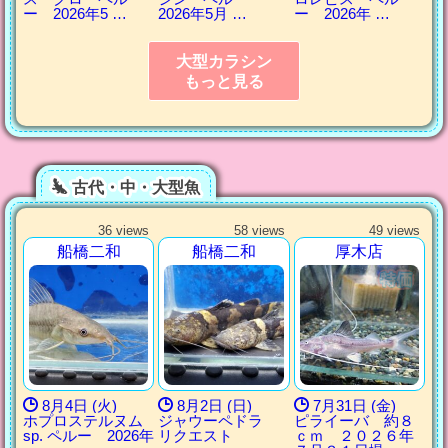
ー 2026年5 …
2026年5月 …
ー 2026年 …
大型カラシン
もっと見る
古代・中・大型魚
36 views
58 views
49 views
船橋二和
船橋二和
厚木店
8月4日 (火)
8月2日 (日)
7月31日 (金)
ホプロステルヌム
ジャウーペドラ
ピライーバ 約８
sp. ペルー 2026年
リクエスト
ｃｍ ２０２６年