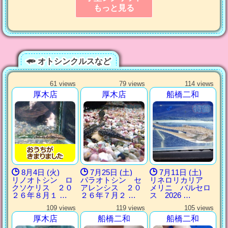
もっと見る
オトシンクルスなど
61 views
79 views
114 views
厚木店
厚木店
船橋二和
8月4日 (火)
7月25日 (土)
7月11日 (土)
リノオトシン ロ
パラオトシン セ
リネロリカリア
クソケリス ２０
アレンシス ２０
メリニ バルセロ
２６年８月１ …
２６年７月２ …
ス 2026 …
109 views
119 views
105 views
厚木店
船橋二和
船橋二和