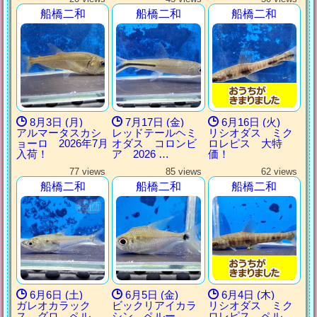
船橋二和
船橋二和
船橋二和
8月3日 (月)
7月17日 (金)
6月16日 (火)
アルマータスカシ
レッドテールヘミ
リシオダス ミク
ョーロ 2026年7月
オダス コロンビ
ロレピス 大特
入荷！
ア 2026 …
価！
77 views
85 views
62 views
船橋二和
船橋二和
船橋二和
6月6日 (土)
6月5日 (金)
6月4日 (木)
ガレオカラック
ビックリアイカラ
リシオダス ミク
ス グロ ペル
シン ペルー
ロレピス ペル