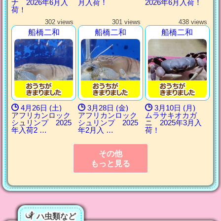
ナ 2026年6月入
月入荷！
2026年6月入荷！
荷！
302 views
301 views
438 views
船橋二和
船橋二和
船橋二和
4月26日 (土)
3月28日 (金)
3月10日 (月)
アフリカンロック
アフリカンロック
ムラサキオカガ
シュリンプ 2025
シュリンプ 2025
ニ 2025年3月入
年入荷2 …
年2月入 …
荷！
その他
もっと見る
ハ虫類など