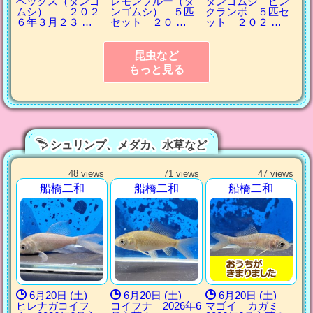
ベックス（ダンゴ
レモンブルー（ダ
ダンゴムシ ピン
ムシ） ２０２
ンゴムシ） ５匹
クランボ ５匹セ
６年３月２３ …
セット ２０ …
ット ２０２ …
昆虫など
もっと見る
シュリンプ、メダカ、水草など
48 views
71 views
47 views
船橋二和
船橋二和
船橋二和
6月20日 (土)
6月20日 (土)
6月20日 (土)
ヒレナガコイフ
コイフナ 2026年6
マゴイ カガミ