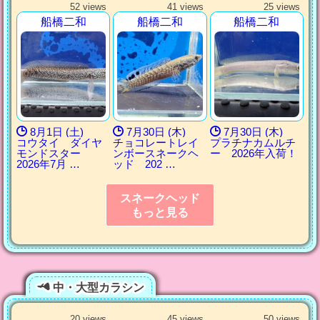
52 views
41 views
25 views
船橋二和
船橋二和
船橋二和
8月1日 (土)
7月30日 (木)
7月30日 (木)
コウタイ ダイヤ
チョコレートレイ
プラチナカムルチ
モンドスター
ンボースネークヘ
ー 2026年入荷！
2026年7月 …
ッド 202 …
スネークヘッド
もっと見る
中・大型カラシン
20 views
45 views
50 views