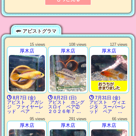
アピストグラマ
15 views
108 views
127 views
厚木店
厚木店
厚木店
8月7日 (金)
8月2日 (日)
7月31日 (金)
アピスト アガシ
アピスト ホング
アピスト ヴィエ
ジ ファイヤーレ
スロイ ペア②
ジタ スーパーレ
ッド ペア …
２０２６年７ …
ッド ペア …
95 views
291 views
66 views
厚木店
厚木店
厚木店