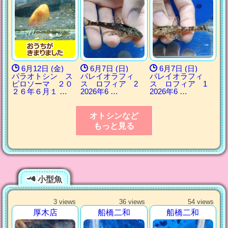
6月12日 (金)
6月7日 (日)
6月7日 (日)
パラオトシン ス
パレイオラフィ
パレイオラフィ
ピロソーマ ２０
ス ロフィア 2
ス ロフィア 1
２６年６月１ …
2026年6 …
2026年6 …
オトシンなど
もっと見る
小型魚
3 views
36 views
54 views
厚木店
船橋二和
船橋二和