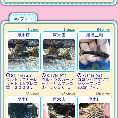
プレコ
1 views
1 views
94 views
厚木店
厚木店
船橋二和
8月7日 (金)
8月7日 (金)
8月4日 (火)
ウルトラスカーレ
ウルトラスカーレ
コロンビアマツブ
ットトリムプレコ
ットトリムプレコ
ッシープレコ
② ２０２６ …
① ２０２６ …
2026年7月 …
163 views
145 views
136 views
厚木店
厚木店
厚木店