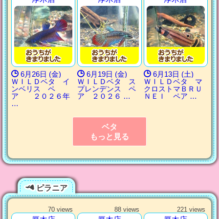
6月26日 (金)
6月19日 (金)
6月13日 (土)
ＷＩＬＤベタ イ
ＷＩＬＤベタ ス
ＷＩＬＤベタ マ
ンベリス ペ
プレンデンス ペ
クロストマＢＲＵ
ア ２０２６年
ア ２０２６ …
ＮＥＩ ペア …
…
ベタ
もっと見る
ピラニア
70 views
88 views
221 views