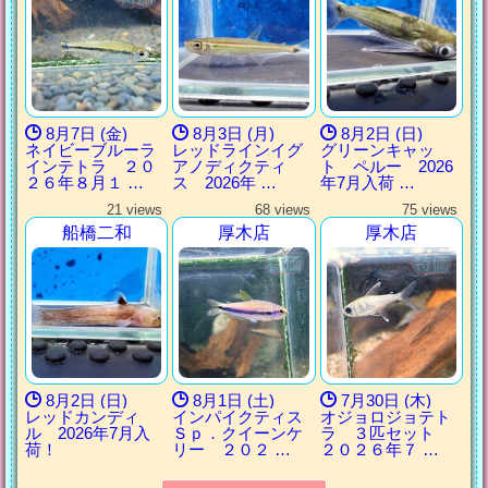
8月7日 (金)
8月3日 (月)
8月2日 (日)
ネイビーブルーラ
レッドラインイグ
グリーンキャッ
インテトラ ２０
アノディクティ
ト ペルー 2026
２６年８月１ …
ス 2026年 …
年7月入荷 …
21 views
68 views
75 views
船橋二和
厚木店
厚木店
8月2日 (日)
8月1日 (土)
7月30日 (木)
レッドカンディ
インパイクティス
オジョロジョテト
ル 2026年7月入
Ｓｐ．クイーンケ
ラ ３匹セット
荷！
リー ２０２ …
２０２６年７ …