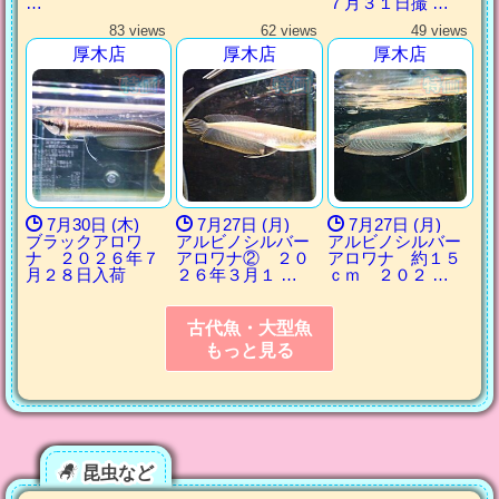
…
７月３１日撮 …
83 views
62 views
49 views
厚木店
厚木店
厚木店
7月30日 (木)
7月27日 (月)
7月27日 (月)
ブラックアロワ
アルビノシルバー
アルビノシルバー
ナ ２０２６年７
アロワナ② ２０
アロワナ 約１５
月２８日入荷
２６年３月１ …
ｃｍ ２０２ …
古代魚・大型魚
もっと見る
昆虫など