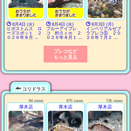
8月4日 (火)
8月4日 (火)
8月3日 (月)
ヒポストムス ロ
ブルーアイプレ
インペリアルゼブ
ーズスポット ２
コ 約５ｃｍ ２
ラプレコ⑤ ２０
０２６年８月 …
０２６年８月１ …
２６年７月２ …
プレコなど
もっと見る
コリドラス
94 views
875 views
736 views
厚木店
厚木店
厚木店