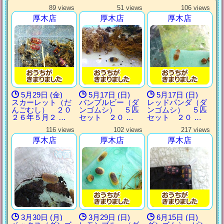
89 views
51 views
106 views
厚木店
厚木店
厚木店
5月29日 (金)
5月17日 (日)
5月17日 (日)
スカーレット（だ
バンブルビー（ダ
レッドパンダ（ダ
んごむし） ２０
ンゴムシ） ５匹
ンゴムシ） ５匹
２６年５月２ …
セット ２０ …
セット ２０ …
116 views
102 views
217 views
厚木店
厚木店
厚木店
3月30日 (月)
3月29日 (日)
6月15日 (日)