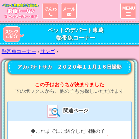
MENU
でんわ
メール
ペットのデパート東葛
熱帯魚コーナー
熱帯魚コーナー
›
サンゴ
›
アカバナトサカ ２０２０年１１月１６日撮影
この子はおうちが決まりました
下のボックスから、他の子もお探しいただけます
関連ページ
◆これまでにご紹介した同種の子