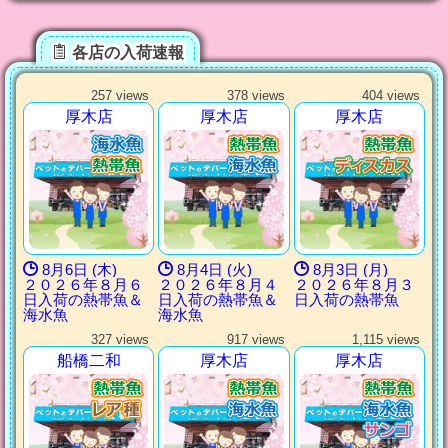
各店の入荷速報
257 views
378 views
404 views
厚木店
厚木店
厚木店
8月6日 (木)
8月4日 (火)
8月3日 (月)
２０２６年８月６
２０２６年８月４
２０２６年８月３
日入荷の熱帯魚＆
日入荷の熱帯魚＆
日入荷の熱帯魚
海水魚
海水魚
327 views
917 views
1,115 views
船橋二和
厚木店
厚木店