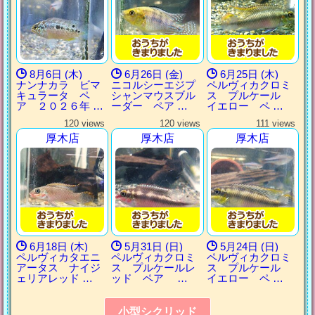
8月6日 (木)
6月26日 (金)
6月25日 (木)
ナンナカラ ビマ
ニコルシーエジプ
ペルヴィカクロミ
キュラータ ペ
シャンマウスブル
ス プルケール
ア ２０２６年 …
ーダー ペア …
イエロー ペ …
120 views
120 views
111 views
厚木店
厚木店
厚木店
6月18日 (木)
5月31日 (日)
5月24日 (日)
ペルヴィカタエニ
ペルヴィカクロミ
ペルヴィカクロミ
アータス ナイジ
ス プルケールレ
ス プルケール
ェリアレッド …
ッド ペア …
イエロー ペ …
小型シクリッド