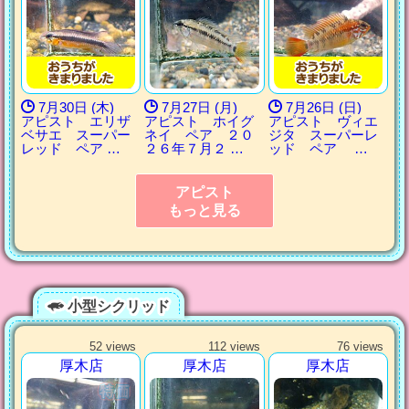
7月30日 (木)
7月27日 (月)
7月26日 (日)
アピスト エリザ
アピスト ホイグ
アピスト ヴィエ
ベサエ スーパー
ネイ ペア ２０
ジタ スーパーレ
レッド ペア …
２６年７月２ …
ッド ペア …
アピスト
もっと見る
小型シクリッド
52 views
112 views
76 views
厚木店
厚木店
厚木店