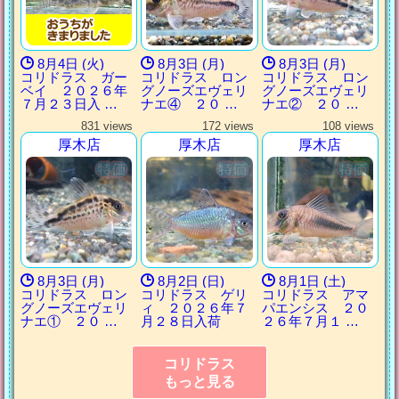
8月4日 (火)
8月3日 (月)
8月3日 (月)
コリドラス ガー
コリドラス ロン
コリドラス ロン
ベイ ２０２６年
グノーズエヴェリ
グノーズエヴェリ
７月２３日入 …
ナエ④ ２０ …
ナエ② ２０ …
831 views
172 views
108 views
厚木店
厚木店
厚木店
8月3日 (月)
8月2日 (日)
8月1日 (土)
コリドラス ロン
コリドラス ゲリ
コリドラス アマ
グノーズエヴェリ
ィ ２０２６年７
パエンシス ２０
ナエ① ２０ …
月２８日入荷
２６年７月１ …
コリドラス
もっと見る