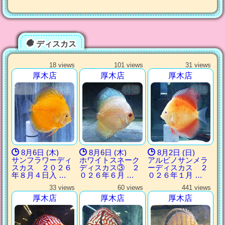
ディスカス
18 views
101 views
31 views
厚木店
厚木店
厚木店
8月6日 (木)
8月6日 (木)
8月2日 (日)
サンフラワーディ
ホワイトスネーク
アルビノサンメラ
スカス ２０２６
ディスカス③ ２
ーディスカス ２
年８月４日入 …
０２６年６月 …
０２６年１月 …
33 views
60 views
441 views
厚木店
厚木店
厚木店