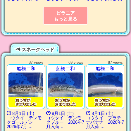
ピラニア
もっと見る
スネークヘッド
87 views
69 views
87 views
船橋二和
船橋二和
船橋二和
8月1日 (土)
8月1日 (土)
8月1日 (土)
コウタイ テンモ
コウタイ テンモ
コウタイ プラチ
クゴールデン
クブルー 2026年7
ナバナナ 2026年7
2026年7月 …
月入荷 …
月入荷 …