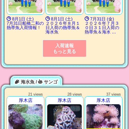
8月1日 (土)
8月1日 (土)
7月31日 (金)
7月31日船橋二和の
２０２６年８月１
２０２６年７月３
熱帯魚入荷情報！
日入荷の熱帯魚＆
０日３１日入荷の
海水魚
熱帯魚＆海水 …
入荷速報
もっと見る
海水魚 /
サンゴ
21 views
28 views
37 views
厚木店
厚木店
厚木店