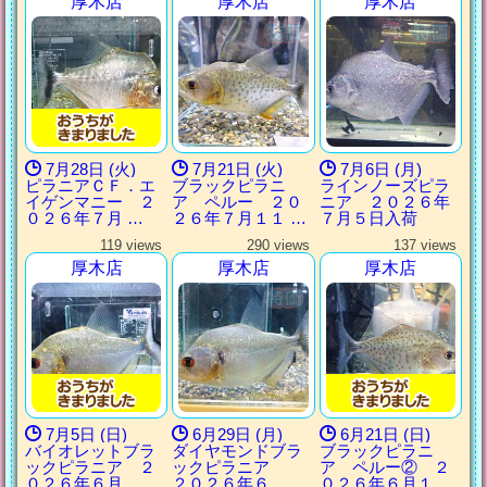
厚木店
厚木店
厚木店
7月28日 (火)
7月21日 (火)
7月6日 (月)
ピラニアＣＦ．エ
ブラックピラニ
ラインノーズピラ
イゲンマニー ２
ア ペルー ２０
ニア ２０２６年
０２６年７月 …
２６年７月１１ …
７月５日入荷
119 views
290 views
137 views
厚木店
厚木店
厚木店
7月5日 (日)
6月29日 (月)
6月21日 (日)
バイオレットブラ
ダイヤモンドブラ
ブラックピラニ
ックピラニア ２
ックピラニア
ア ペルー② ２
０２６年６月 …
２０２６年６ …
０２６年６月１ …