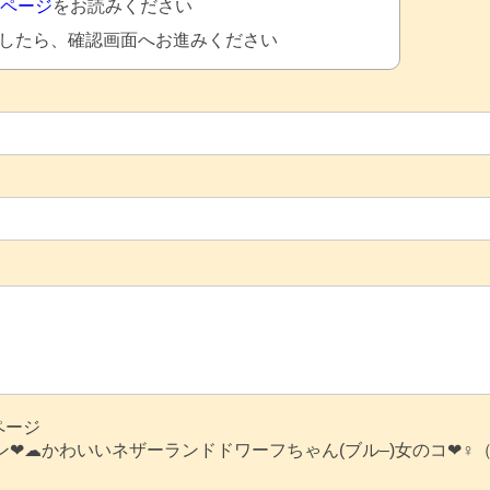
Aページ
をお読みください
したら、確認画面へお進みください
ページ
❤︎☁︎かわいいネザーランドドワーフちゃん(ブル–)女のコ❤︎♀（2