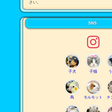
さい。
SNS
子犬
子猫
鳥
モルモット
チ