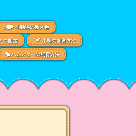
小動物の新入舎
ミニ図鑑
小鳥の飼育方法
ハムスターの飼育方法