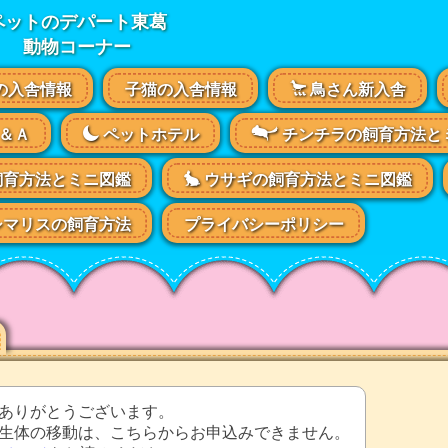
ペットのデパート東葛
動物コーナー
の入舎情報
子猫の入舎情報
鳥さん新入舎
＆Ａ
ペットホテル
チンチラの飼育方法と
飼育方法とミニ図鑑
ウサギの飼育方法とミニ図鑑
マリスの飼育方法
プライバシーポリシー
ありがとうございます。
生体の移動は、こちらからお申込みできません。