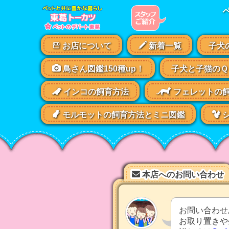
ペ
ッ
ト
の
お店について
新着一覧
子犬
デ
パ
鳥さん図鑑150種up！
子犬と子猫のＱ
ー
ト
インコの飼育方法
フェレットの
東
葛
モルモットの飼育方法とミニ図鑑
シ
の
動
物
コ
ー
ナ
本店へのお問い合わせ
ー
お問い合わせ
お取り置きや