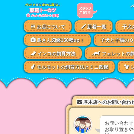
ペ
ッ
ト
の
お店について
新着一覧
子犬
デ
パ
鳥さん図鑑150種up！
子犬と子猫のＱ
ー
ト
インコの飼育方法
フェレットの
東
葛
モルモットの飼育方法とミニ図鑑
シ
の
動
物
コ
ー
ナ
厚木店へのお問い合わ
ー
お問い合わせ
お取り置きや