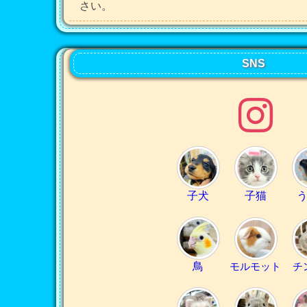
さい。
SNS
子犬
子猫
鳥
モルモット
チ