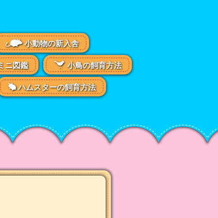
小動物の新入舎
ミニ図鑑
小鳥の飼育方法
ハムスターの飼育方法