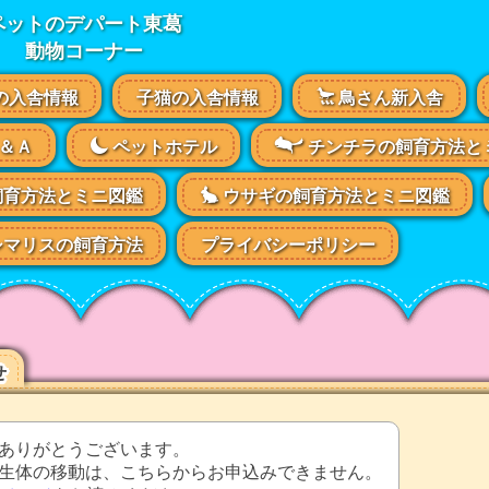
ペットのデパート東葛
動物コーナー
の入舎情報
子猫の入舎情報
鳥さん新入舎
＆Ａ
ペットホテル
チンチラの飼育方法と
飼育方法とミニ図鑑
ウサギの飼育方法とミニ図鑑
マリスの飼育方法
プライバシーポリシー
せ
ありがとうございます。
生体の移動は、こちらからお申込みできません。