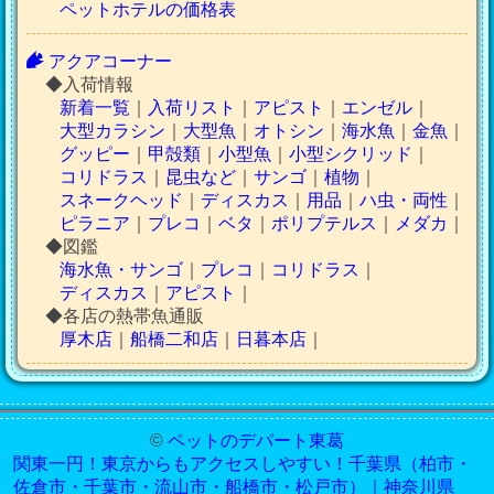
ペットホテルの価格表
アクアコーナー
◆入荷情報
新着一覧
｜
入荷リスト
｜
アピスト
｜
エンゼル
｜
大型カラシン
｜
大型魚
｜
オトシン
｜
海水魚
｜
金魚
｜
グッピー
｜
甲殻類
｜
小型魚
｜
小型シクリッド
｜
コリドラス
｜
昆虫など
｜
サンゴ
｜
植物
｜
スネークヘッド
｜
ディスカス
｜
用品
｜
ハ虫・両性
｜
ピラニア
｜
プレコ
｜
ベタ
｜
ポリプテルス
｜
メダカ
｜
◆図鑑
海水魚・サンゴ
｜
プレコ
｜
コリドラス
｜
ディスカス
｜
アピスト
｜
◆各店の熱帯魚通販
厚木店
｜
船橋二和店
｜
日暮本店
｜
©
ペットのデパート東葛
関東一円！東京からもアクセスしやすい！千葉県（柏市・
佐倉市・千葉市・流山市・船橋市・松戸市）｜神奈川県