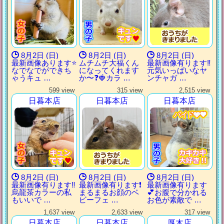
8月2日 (日)
8月2日 (日)
8月2日 (日)
最新画像あります⭐️
ムチムチ大福くん
最新画像有ります‼️
なでなでができち
になってくれます
元気いっぱいなヤ
ゃうキュ …
か〜❓🍓カラ …
ンチャガ …
599 view
315 view
2,515 view
日暮本店
日暮本店
日暮本店
パイド🩶🖤
パイド🩶🖤
パイド🩶🖤
パイド🩶🖤
8月2日 (日)
8月2日 (日)
8月2日 (日)
最新画像有ります‼️
最新画像有ります❗️
最新画像有ります
烏龍茶カラーの私
まるまるお顔のベ
💕お腹で分かれる
もいいで …
ビーフェ …
お色が素敵で …
1,637 view
2,633 view
317 view
日暮本店
日暮本店
厚木店