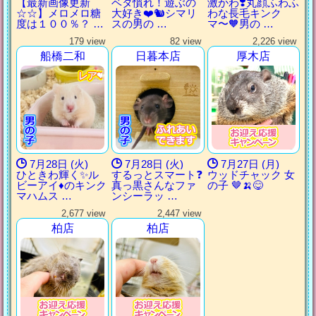
【最新画像更新
ベタ慣れ！遊ぶの
激かわ❣️丸顔ふわふ
☆☆】メロメロ糖
大好き❤️🐿️シマリ
わな長毛キンク
度は１００％？ …
スの男の …
マ〜🧡男の …
179 view
82 view
2,226 view
船橋二和
日暮本店
厚木店
レア❤️
レア❤️
レア❤️
レア❤️
7月28日 (火)
7月28日 (火)
7月27日 (月)
ひときわ輝く✨ル
するっとスマート❓
ウッドチャック 女
ビーアイ♦️のキンク
真っ黒さんなファ
の子 🤎🍌😋
マハムス …
ンシーラッ …
2,677 view
2,447 view
柏店
柏店