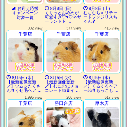
お迎え応援
8月9日 (日)
8月8日 (土)
キャンペーン
くりっとおめめが
むちむち⭐️ リチャ
可愛すぎ♡♥♡ネザ
ードソンジリスち
対象一覧
ーランドド …
ゃん🎵
302 view
377 view
415 view
千葉店
千葉店
千葉店
8月5日 (水)
8月5日 (水)
8月5日 (水)
【最新画像更新
【最新画像更新
【最新画像更新
🪄】ツムジたくさ
🪄】むにむにチョ
🪄】くるくるヘア
ん🌀くせ毛ヘア …
コレート🐹🍫イ …
ー🐹🌀もっこも …
1,995 view
206 view
617 view
千葉店
勝田台店
厚木店
あと3匹
あと3匹
あと3匹
あと3匹