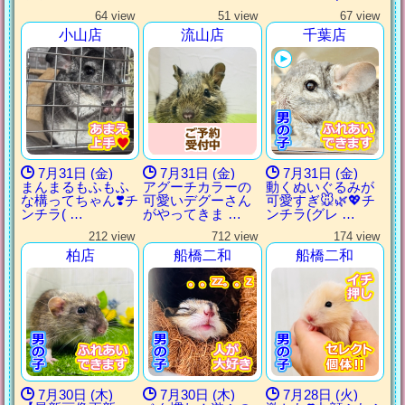
64 view
51 view
67 view
小山店
流山店
千葉店
7月31日 (金)
7月31日 (金)
7月31日 (金)
まんまるもふもふ
アグーチカラーの
動くぬいぐるみが
な構ってちゃん❣️チ
可愛いデグーさん
可愛すぎ🐭🌿💖チ
ンチラ( …
がやってきま …
ンチラ(グレ …
212 view
712 view
174 view
柏店
船橋二和
船橋二和
。。zz。。z
。。zz。。z
。。zz。。z
。。zz。。z
7月30日 (木)
7月30日 (木)
7月28日 (火)