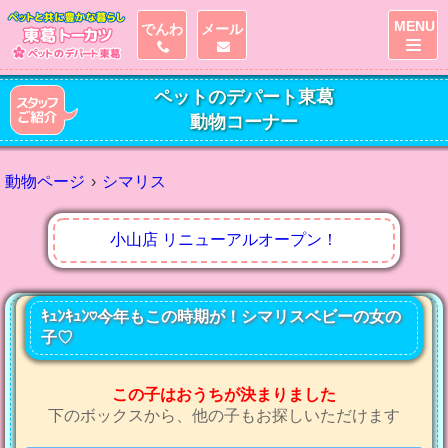
MENU
でんわ
メール
ペットのデパート東葛
動物コーナー
動物ページ
シマリス
小山店 リニューアルオープン！
ｷｭﾝｷｭﾝ♡今年もこの時期が！シマリスベビーの女の
子♡
この子はおうちが決まりました
下のボックスから、他の子もお探しいただけます