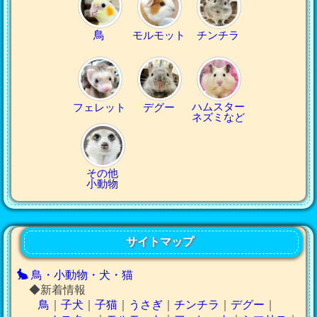
鳥
モルモット
チンチラ
ハムスター
フェレット
デグー
ネズミなど
その他
小動物
サイトマップ
鳥・小動物・犬・猫
◆新着情報
鳥
｜
子犬
｜
子猫
｜
うさぎ
｜
チンチラ
｜
デグー
｜