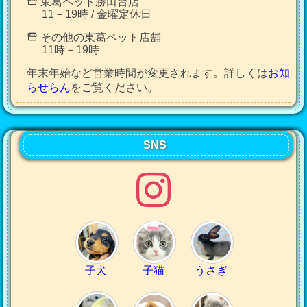
東葛ペット勝田台店
11－19時 / 金曜定休日
その他の東葛ペット店舗
11時－19時
年末年始など営業時間が変更されます。詳しくは
お知
らせらん
をご覧ください。
SNS
子犬
子猫
うさぎ