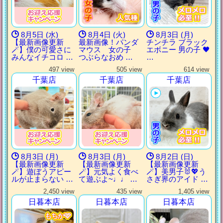
8月5日 (水)
8月4日 (火)
8月3日 (月)
【最新画像更新
最新画像！パンダ
チンチラ ブラック
🪄】僕の可愛さに
マウス 女の子
エボニー 男の子 🖤
みんなイチコロ …
つぶらなおめ …
…
497 view
505 view
614 view
千葉店
千葉店
千葉店
8月3日 (月)
8月3日 (月)
8月2日 (日)
【最新画像更新
【最新画像更新
【最新画像更新
🪄】遊ぼうアピー
🪄】元気よく食べ
🪄】美男子🐰💖う
ルが止まらない …
て遊ぶよ~♩♩ …
さぎ界のアイド …
2,450 view
435 view
1,405 view
日暮本店
日暮本店
日暮本店
もちか🩷
もちか🩷
もちか🩷
もちか🩷