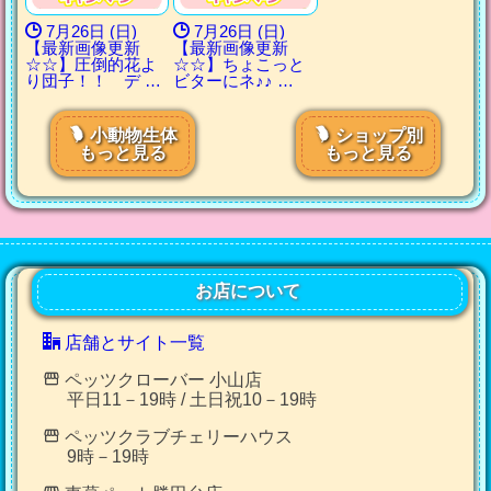
7月26日 (日)
7月26日 (日)
【最新画像更新
【最新画像更新
☆☆】圧倒的花よ
☆☆】ちょこっと
り団子！！ デ …
ビターにネ♪♪ …
小動物生体
ショップ別
もっと見る
もっと見る
お店について
店舗とサイト一覧
ペッツクローバー 小山店
平日11－19時 / 土日祝10－19時
ペッツクラブチェリーハウス
9時－19時