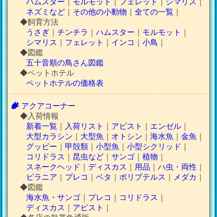
ハムスター
｜
モルモット
｜
フェレット
｜
シマリス
｜
ネズミなど
｜
その他の小動物
｜
全ての一覧
｜
◆飼育方法
うさぎ
｜
チンチラ
｜
ハムスター
｜
モルモット
｜
シマリス
｜
フェレット
｜
インコ
｜
小鳥
｜
◆図鑑
五十音順の鳥さん図鑑
◆ペットホテル
ペットホテルの価格表
アクアコーナー
◆入荷情報
新着一覧
｜
入荷リスト
｜
アピスト
｜
エンゼル
｜
大型カラシン
｜
大型魚
｜
オトシン
｜
海水魚
｜
金魚
｜
グッピー
｜
甲殻類
｜
小型魚
｜
小型シクリッド
｜
コリドラス
｜
昆虫など
｜
サンゴ
｜
植物
｜
スネークヘッド
｜
ディスカス
｜
用品
｜
ハ虫・両性
｜
ピラニア
｜
プレコ
｜
ベタ
｜
ポリプテルス
｜
メダカ
｜
◆図鑑
海水魚・サンゴ
｜
プレコ
｜
コリドラス
｜
ディスカス
｜
アピスト
｜