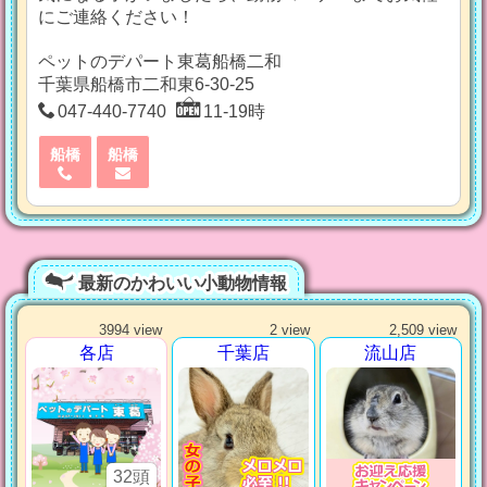
にご連絡ください！
ペットのデパート東葛船橋二和
千葉県船橋市二和東6-30-25
047-440-7740
11-19時
船橋
船橋
最新のかわいい小動物情報
3994 view
2 view
2,509 view
各店
千葉店
流山店
32頭