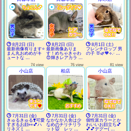
ちょこん💕
ちょこん💕
ちょこん💕
ちょこん💕
ブルーダイヤ💎
ブルーダイヤ💎
ブルーダイヤ💎
ブルーダイヤ💎
8月2日 (日)
8月2日 (日)
8月1日 (土)
最新画像有ります⭐️
最新画像ありま
フレンチロップ 男
まん丸おめめがキ
す！めちゃきゃわ
の子 🐰🌿‪🧡‬‪⟡.· …
ュートな …
😍輝きレアカラ …
74 view
76 view
81 view
小山店
柏店
小山店
7月31日 (金)
7月31日 (金)
7月31日 (金)
きゅるきゅる❣️可愛
なかなか入舎は少
個性派カラーとか
すぎるお顔👀💕ハ
なめのチリチリラ
わいいお顔立ち💕
リネズミ …
ット🐭 レッ …
💕💕デグー( …