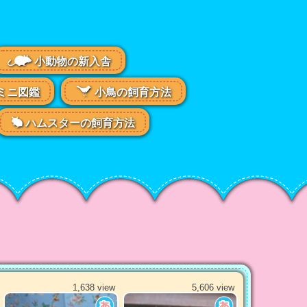
小動物の新入舎
ミニ図鑑
小鳥の飼育方法
ハムスターの飼育方法
1,638 view
5,606 view