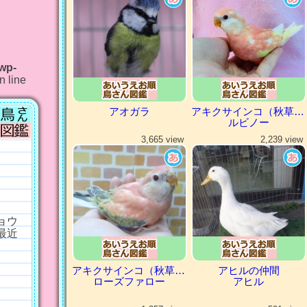
/wp-
n line
アオガラ
アキクサインコ（秋草インコ）
ルビノー
3,665 view
2,239 view
ョウ
最近
アキクサインコ（秋草インコ）
アヒルの仲間
ローズファロー
アヒル