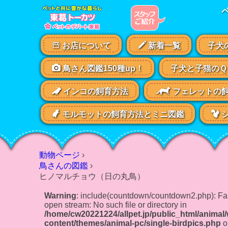
お店について
新着一覧
子犬
鳥さん図鑑150種up！
子犬と子猫のＱ
インコの飼育方法
フェレットの
モルモットの飼育方法とミニ図鑑
シ
動物ページ
›
鳥さんの図鑑
›
ヒノマルチョウ（日の丸鳥）
Warning
: include(countdown/countdown2.php): Fai
open stream: No such file or directory in
/home/cw20221224/allpet.jp/public_html/animal
content/themes/animal-pc/single-birdpics.php
o