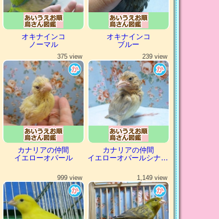
オキナインコ
オキナインコ
ノーマル
ブルー
375 view
239 view
カナリアの仲間
カナリアの仲間
イエローオパール
イエローオパールシナモン
999 view
1,149 view