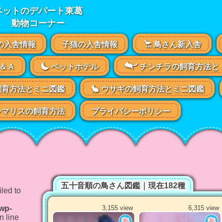
ペットのデパート東葛
動物コーナー
の入舎情報
子猫の入舎情報
鳥さん新入舎
＆Ａ
ペットホテル
チンチラの飼育方法と
飼育方法とミニ図鑑
ウサギの飼育方法とミニ図鑑
マリスの飼育方法
プライバシーポリシー
五十音順の鳥さん図鑑｜現在182種
led to
/wp-
3,155 view
6,315 view
n line