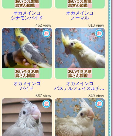
オカメインコ
オカメインコ
シナモンパイド
ノーマル
462 view
813 view
オカメインコ
オカメインコ
パイド
パステルフェイスルチノー
567 view
849 view