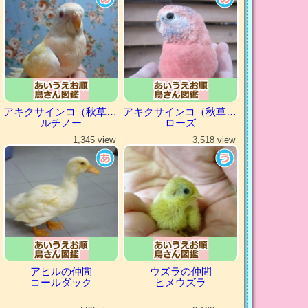
アキクサインコ（秋草インコ）
アキクサインコ（秋草インコ）
ルチノー
ローズ
1,345 view
3,518 view
アヒルの仲間
ウズラの仲間
コールダック
ヒメウズラ