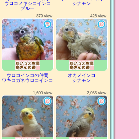
ウロコメキシコインコ
シナモン
ブルー
879 view
428 view
ウロコインコの仲間
オカメインコ
ワキコガネウロコインコ
シナモン
1,600 view
2,065 view