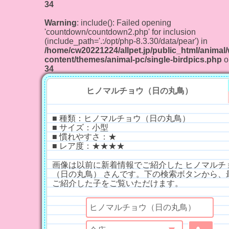
34
Warning
: include(): Failed opening
'countdown/countdown2.php' for inclusion
(include_path='.:/opt/php-8.3.30/data/pear') in
/home/cw20221224/allpet.jp/public_html/animal
content/themes/animal-pc/single-birdpics.php
o
34
ヒノマルチョウ（日の丸鳥）
■ 種類：ヒノマルチョウ（日の丸鳥）
■ サイズ：小型
■ 慣れやすさ：★
■ レア度：★★★★
画像は以前に新着情報でご紹介した ヒノマルチ
（日の丸鳥） さんです。下の検索ボタンから、
ご紹介した子をご覧いただけます。