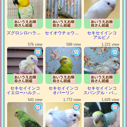
ズグロシロハラインコ
セイオウチョウ（青黄鳥）
セキセイインコ
アルビノ
576 view
599 view
1,221 view
セキセイインコ
セキセイインコ
セキセイインコ
イエローハルクイン
オパーリン
スパングル・バイオレット
542 view
1,772 view
1,625 view