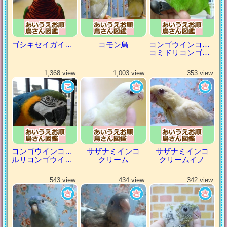
ゴシキセイガイインコ
コモン鳥
コンゴウインコの仲間
コミドリコンゴウインコ
1,368 view
1,003 view
353 view
コンゴウインコの仲間
サザナミインコ
サザナミインコ
ルリコンゴウインコ
クリーム
クリームイノ
543 view
434 view
342 view