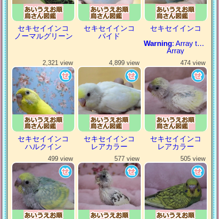
セキセイインコ
セキセイインコ
セキセイインコ
ノーマルグリーン
パイド
Warning
: Array to string conversion in
Array
2,321 view
4,899 view
474 view
セキセイインコ
セキセイインコ
セキセイインコ
ハルクイン
レアカラー
レアカラー
499 view
577 view
505 view