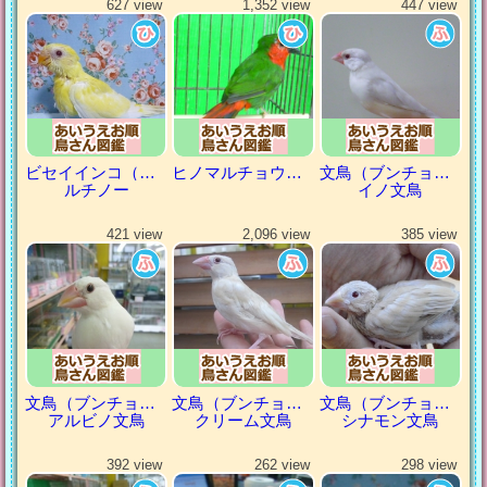
627 view
1,352 view
447 view
ビセイインコ（美声インコ）
ヒノマルチョウ（日の丸鳥）
文鳥（ブンチョウ）
ルチノー
イノ文鳥
421 view
2,096 view
385 view
文鳥（ブンチョウ）
文鳥（ブンチョウ）
文鳥（ブンチョウ）
アルビノ文鳥
クリーム文鳥
シナモン文鳥
392 view
262 view
298 view