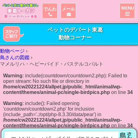
MENU
でんわ
メール
ペットのデパート東葛
動物コーナー
動物ページ
›
鳥さんの図鑑
›
マメルリハ・ヘビーパイド・パステルコバルト
Warning
: include(countdown/countdown2.php): Failed to
open stream: No such file or directory in
/home/cw20221224/allpet.jp/public_html/animal/wp-
content/themes/animal-pc/single-birdpics.php
on line
34
Warning
: include(): Failed opening
'countdown/countdown2.php' for inclusion
(include_path='.:/opt/php-8.3.30/data/pear') in
/home/cw20221224/allpet.jp/public_html/animal/wp-
content/themes/animal-pc/single-birdpics.php
on line
34