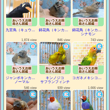
九官鳥（キュウカンチョウ）
錦花鳥（キンカチョウ）
錦花鳥（キンカチョウ）
シナモン
1,874 view
846 view
743 view
ジャンボキンカチョウ
キンノジコ
コガネメキシコインコ
ノーマル
サフランフィンチ
546 view
939 view
1,666 view