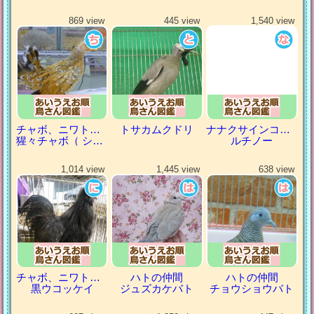
869 view
445 view
1,540 view
チャボ、ニワトリの仲間
トサカムクドリ
ナナクサインコ（七草インコ）
猩々チャボ（ ショウジョウチャボ）
ルチノー
1,014 view
1,445 view
638 view
チャボ、ニワトリの仲間
ハトの仲間
ハトの仲間
黒ウコッケイ
ジュズカケバト
チョウショウバト