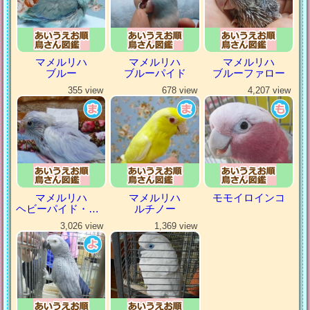
マメルリハ
マメルリハ
マメルリハ
ブルー
ブルーパイド
ブルーファロー
355 view
678 view
4,207 view
マメルリハ
マメルリハ
モモイロインコ
ヘビーパイド・パステルコバルト
ルチノー
3,026 view
1,369 view