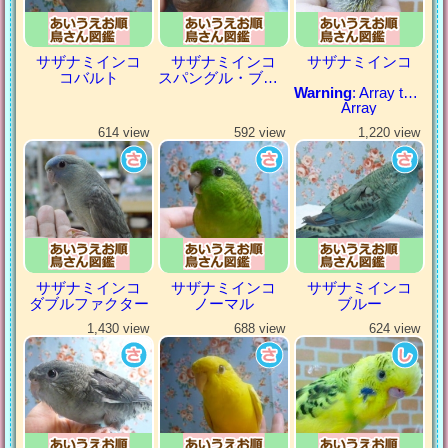
サザナミインコ
サザナミインコ
サザナミインコ
コバルト
スパングル・ブルー
Warning
: Array to string conversion in
Array
614 view
592 view
1,220 view
サザナミインコ
サザナミインコ
サザナミインコ
ダブルファクター
ノーマル
ブルー
1,430 view
688 view
624 view