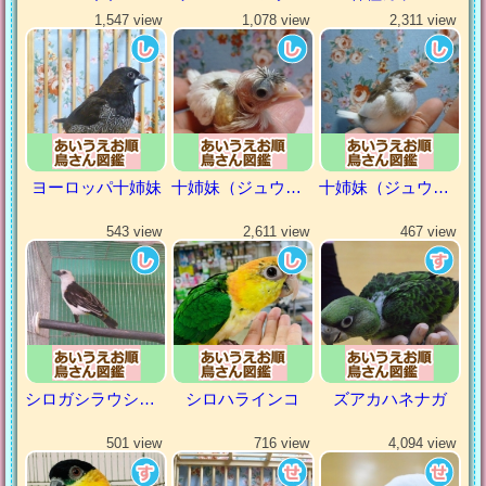
1,547 view
1,078 view
2,311 view
ヨーロッパ十姉妹
十姉妹（ジュウシマツ）
十姉妹（ジュウシマツ）
543 view
2,611 view
467 view
シロガシラウシハタオリ
シロハラインコ
ズアカハネナガ
501 view
716 view
4,094 view