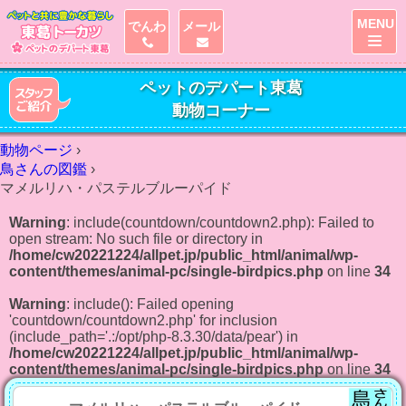
MENU
でんわ
メール
ペットのデパート東葛
動物コーナー
動物ページ
›
鳥さんの図鑑
›
マメルリハ・パステルブルーパイド
Warning
: include(countdown/countdown2.php): Failed to
open stream: No such file or directory in
/home/cw20221224/allpet.jp/public_html/animal/wp-
content/themes/animal-pc/single-birdpics.php
on line
34
Warning
: include(): Failed opening
'countdown/countdown2.php' for inclusion
(include_path='.:/opt/php-8.3.30/data/pear') in
/home/cw20221224/allpet.jp/public_html/animal/wp-
content/themes/animal-pc/single-birdpics.php
on line
34