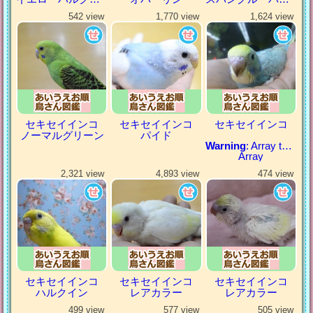
542 view
1,770 view
1,624 view
セキセイインコ
セキセイインコ
セキセイインコ
ノーマルグリーン
パイド
Warning
: Array to string conversion in
Array
2,321 view
4,893 view
474 view
セキセイインコ
セキセイインコ
セキセイインコ
ハルクイン
レアカラー
レアカラー
499 view
577 view
505 view