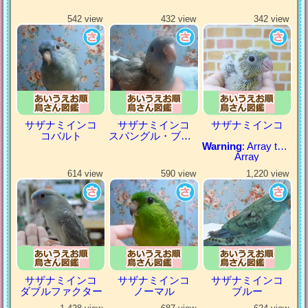
542 view
432 view
342 view
サザナミインコ
サザナミインコ
サザナミインコ
コバルト
スパングル・ブルー
Warning
: Array to string conversion in
Array
614 view
590 view
1,220 view
サザナミインコ
サザナミインコ
サザナミインコ
ダブルファクター
ノーマル
ブルー