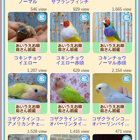
ノーマル
サフランフィンチ
546 view
929 view
1,665 view
コキンチョウ
コキンチョウ
コキンチョウ
イエロー
イエロー赤頭
ノーマル赤頭
1,207 view
629 view
2,154 view
コザクラインコ（小桜インコ）
コザクラインコ（小桜インコ）
コザクラインコ（小桜インコ）
アメリカンチェリー
オパーリンタイガー
オパーリンバイオレット
1,528 view
1,416 view
471 view