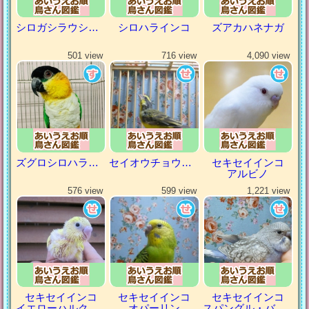
シロガシラウシハタオリ
シロハラインコ
ズアカハネナガ
501 view
716 view
4,090 view
ズグロシロハラインコ
セイオウチョウ（青黄鳥）
セキセイインコ
アルビノ
576 view
599 view
1,221 view
セキセイインコ
セキセイインコ
セキセイインコ
イエローハルクイン
オパーリン
スパングル・バイオレット