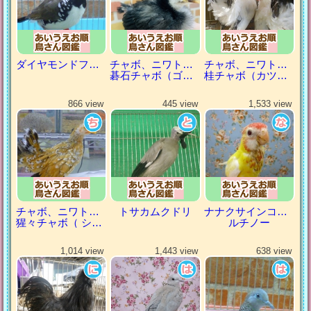
ダイヤモンドフィンチ
チャボ、ニワトリの仲間
チャボ、ニワトリの仲間
碁石チャボ（ゴイシチャボ）
桂チャボ（カツラチャボ）
866 view
445 view
1,533 view
チャボ、ニワトリの仲間
トサカムクドリ
ナナクサインコ（七草インコ）
猩々チャボ（ ショウジョウチャボ）
ルチノー
1,014 view
1,443 view
638 view