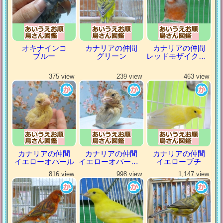
オキナインコ
カナリアの仲間
カナリアの仲間
ブルー
グリーン
レッドモザイクカナリア
375 view
239 view
463 view
カナリアの仲間
カナリアの仲間
カナリアの仲間
イエローオパール
イエローオパールシナモン
イエローブチ
816 view
998 view
1,147 view