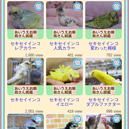
セキセイインコ
セキセイインコ
セキセイインコ
レアカラー
人気カラー
変わった模様
1,680 view
481 view
782 view
セキセイインコ
セキセイインコ
セキセイインコ
イエロー
ダブルファクター
2,001 view
419 view
998 view