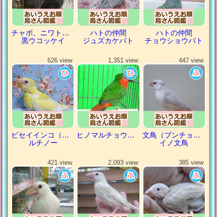
チャボ、ニワトリの仲間
ハトの仲間
ハトの仲間
黒ウコッケイ
ジュズカケバト
チョウショウバト
626 view
1,351 view
447 view
ビセイインコ（美声インコ）
ヒノマルチョウ（日の丸鳥）
文鳥（ブンチョウ）
ルチノー
イノ文鳥
421 view
2,093 view
385 view