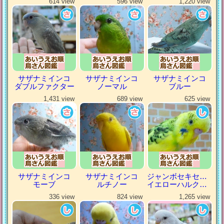
614 view
596 view
1,220 view
サザナミインコ
サザナミインコ
サザナミインコ
ダブルファクター
ノーマル
ブルー
1,431 view
689 view
625 view
サザナミインコ
サザナミインコ
ジャンボセキセイインコ
モーブ
ルチノー
イエローハルクイン
336 view
824 view
1,265 view