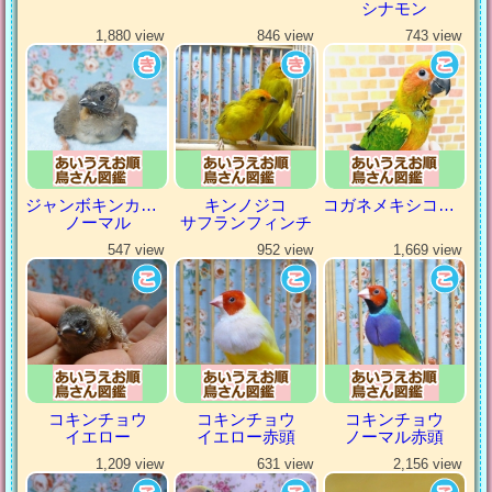
シナモン
1,880 view
846 view
743 view
ジャンボキンカチョウ
キンノジコ
コガネメキシコインコ
ノーマル
サフランフィンチ
547 view
952 view
1,669 view
コキンチョウ
コキンチョウ
コキンチョウ
イエロー
イエロー赤頭
ノーマル赤頭
1,209 view
631 view
2,156 view