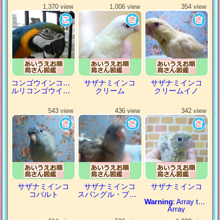
1,370 view
1,006 view
354 view
コンゴウインコの仲間
サザナミインコ
サザナミインコ
ルリコンゴウインコ
クリーム
クリームイノ
543 view
436 view
342 view
サザナミインコ
サザナミインコ
サザナミインコ
コバルト
スパングル・ブルー
Warning
: Array to string conversion in
Array