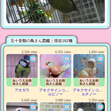
五十音順の鳥さん図鑑｜現在182種
3,164 view
6,321 view
1,654 view
アオガラ
アキクサインコ（秋草インコ）
アキクサインコ（秋草インコ）
ルビノー
ルチノー
5,626 view
3,680 view
2,253 view