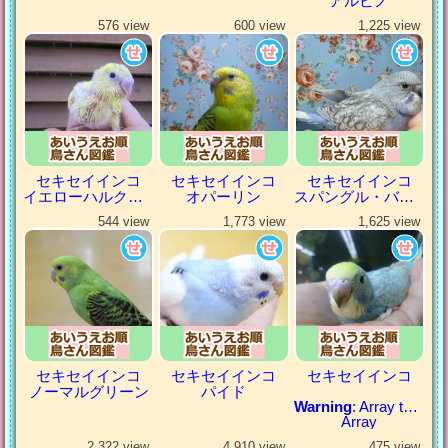
アルビノ
576 view
600 view
1,225 view
セキセイインコ
セキセイインコ
セキセイインコ
イエローハルクイン
オパーリン
スパングル・バイオレット
544 view
1,773 view
1,625 view
セキセイインコ
セキセイインコ
セキセイインコ
ノーマルグリーン
パイド
Warning
: Array to string conversion in
Array
2,322 view
4,910 view
475 view