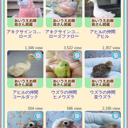
アキクサインコ（秋草インコ）
アキクサインコ（秋草インコ）
アヒルの仲間
ローズ
ローズファロー
アヒル
1,346 view
3,522 view
1,357 view
アヒルの仲間
ウズラの仲間
ウズラの仲間
コールダック
ヒメウズラ
並ウズラ
504 view
586 view
2,195 view