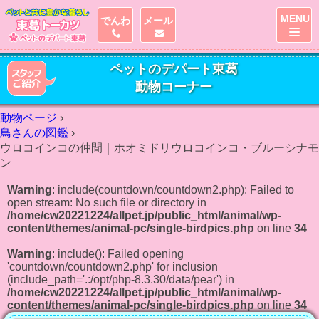
MENU
でんわ
メール
ペットのデパート東葛
動物コーナー
動物ページ
›
鳥さんの図鑑
›
ウロコインコの仲間｜ホオミドリウロコインコ・ブルーシナモ
ン
Warning
: include(countdown/countdown2.php): Failed to
open stream: No such file or directory in
/home/cw20221224/allpet.jp/public_html/animal/wp-
content/themes/animal-pc/single-birdpics.php
on line
34
Warning
: include(): Failed opening
'countdown/countdown2.php' for inclusion
(include_path='.:/opt/php-8.3.30/data/pear') in
/home/cw20221224/allpet.jp/public_html/animal/wp-
content/themes/animal-pc/single-birdpics.php
on line
34