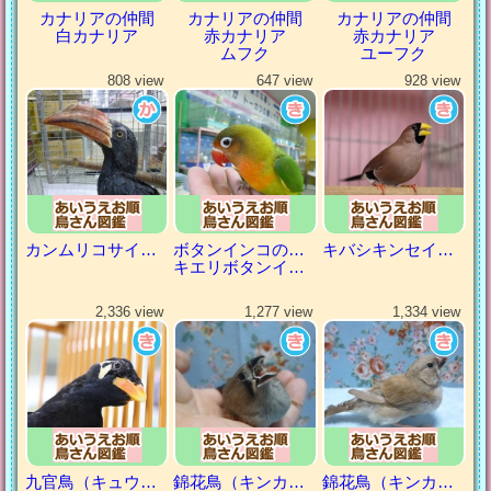
カナリアの仲間
カナリアの仲間
カナリアの仲間
白カナリア
赤カナリア
赤カナリア
ムフク
ユーフク
808 view
647 view
928 view
カンムリコサイチョウ
ボタンインコの仲間
キバシキンセイチョウ
キエリボタンインコ
2,336 view
1,277 view
1,334 view
九官鳥（キュウカンチョウ）
錦花鳥（キンカチョウ）
錦花鳥（キンカチョウ）