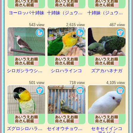
ヨーロッパ十姉妹
十姉妹（ジュウシマツ）
十姉妹（ジュウシマツ）
543 view
2,615 view
467 view
シロガシラウシハタオリ
シロハラインコ
ズアカハネナガ
501 view
718 view
4,105 view
ズグロシロハラインコ
セイオウチョウ（青黄鳥）
セキセイインコ