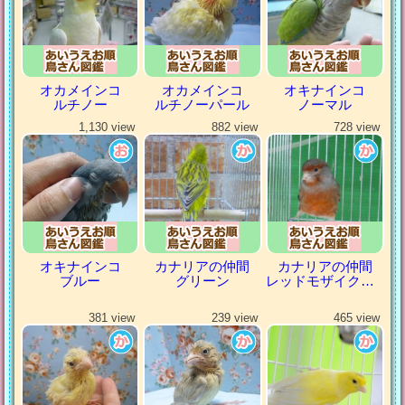
オカメインコ
オカメインコ
オキナインコ
ルチノー
ルチノーパール
ノーマル
1,130 view
882 view
728 view
オキナインコ
カナリアの仲間
カナリアの仲間
ブルー
グリーン
レッドモザイクカナリア
381 view
239 view
465 view