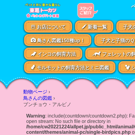
お店について
新着一覧
子犬
鳥さん図鑑150種up！
子犬と子猫のＱ
インコの飼育方法
フェレットの
モルモットの飼育方法とミニ図鑑
シ
動物ページ
›
鳥さんの図鑑
›
ブンチョウ・アルビノ
Warning
: include(countdown/countdown2.php): Fai
open stream: No such file or directory in
/home/cw20221224/allpet.jp/public_html/animal
content/themes/animal-pc/single-birdpics.php
o