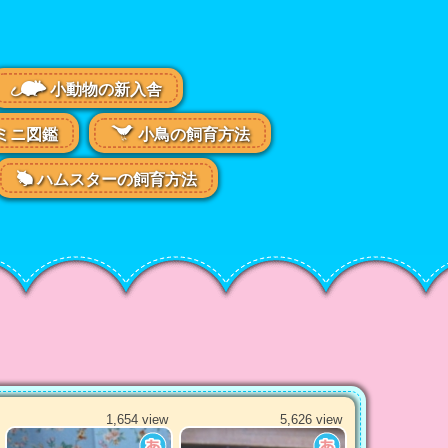
小動物の新入舎
ミニ図鑑
小鳥の飼育方法
ハムスターの飼育方法
1,654 view
5,626 view