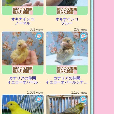
オキナインコ
オキナインコ
ノーマル
ブルー
381 view
239 view
カナリアの仲間
カナリアの仲間
イエローオパール
イエローオパールシナモン
1,009 view
1,156 view