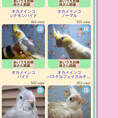
オカメインコ
オカメインコ
シナモンパイド
ノーマル
463 view
815 view
オカメインコ
オカメインコ
パイド
パステルフェイスルチノー
568 view
852 view