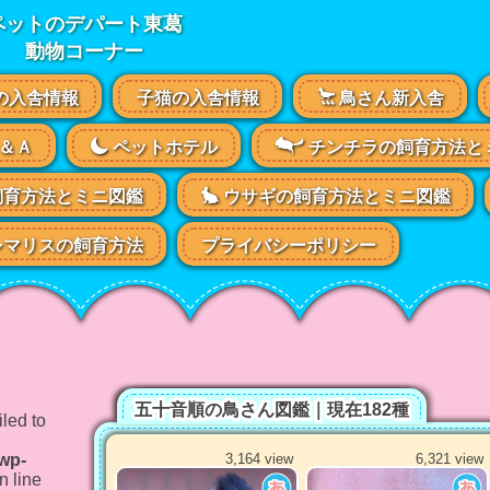
ペットのデパート東葛
動物コーナー
の入舎情報
子猫の入舎情報
鳥さん新入舎
＆Ａ
ペットホテル
チンチラの飼育方法と
飼育方法とミニ図鑑
ウサギの飼育方法とミニ図鑑
マリスの飼育方法
プライバシーポリシー
五十音順の鳥さん図鑑｜現在182種
led to
/wp-
3,164 view
6,321 view
n line