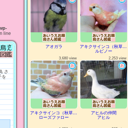
/wp-
n line
アオガラ
アキクサインコ（秋草インコ）
ルビノー
3,680 view
2,253 view
 さ
子を
アキクサインコ（秋草インコ）
アヒルの仲間
ローズファロー
アヒル