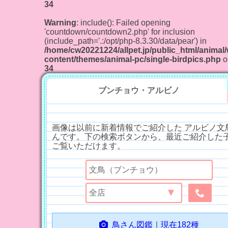
34
Warning
: include(): Failed opening
'countdown/countdown2.php' for inclusion
(include_path='.:/opt/php-8.3.30/data/pear') in
/home/cw20221224/allpet.jp/public_html/animal
content/themes/animal-pc/single-birdpics.php
o
34
ブンチョウ・アルビノ
画像は以前に新着情報でご紹介した アルビノ文鳥
んです。下の検索ボタンから、最近ご紹介した
ご覧いただけます。
鳥さん図鑑｜現在182種