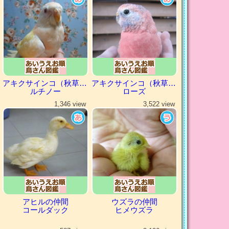
アキクサインコ（秋草インコ）
アキクサインコ（秋草インコ）
ルチノー
ローズ
1,346 view
3,522 view
アヒルの仲間
ウズラの仲間
コールダック
ヒメウズラ