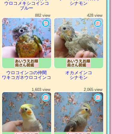
ウロコメキシコインコ
シナモン
ブルー
882 view
428 view
ウロコインコの仲間
オカメインコ
ワキコガネウロコインコ
シナモン
1,603 view
2,065 view