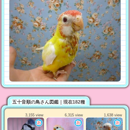
五十音順の鳥さん図鑑｜現在182種
3,155 view
6,315 view
1,638 view