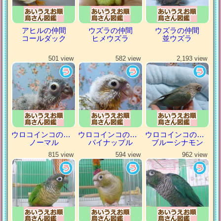
アヒルの仲間
ウズラの仲間
ウズラの仲間
コールダック
ヒメウズラ
並ウズラ
501 view
582 view
2,193 view
ウロコインコの仲間
ウロコインコの仲間
ウロコインコの仲間
ノーマル
パイナップル
ブルーシナモン
815 view
594 view
962 view