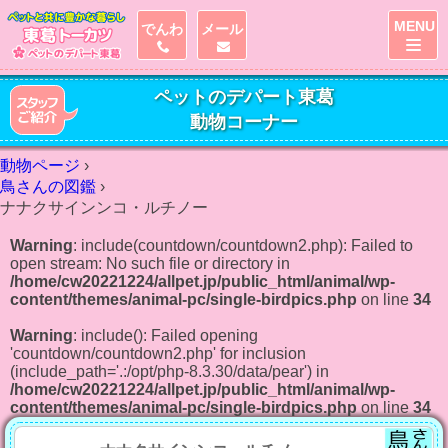
MENU
でんわ
メール
ペットのデパート東葛
動物コーナー
動物ページ
›
鳥さんの図鑑
›
ナナクサインンコ・ルチノー
Warning
: include(countdown/countdown2.php): Failed to
open stream: No such file or directory in
/home/cw20221224/allpet.jp/public_html/animal/wp-
content/themes/animal-pc/single-birdpics.php
on line
34
Warning
: include(): Failed opening
'countdown/countdown2.php' for inclusion
(include_path='.:/opt/php-8.3.30/data/pear') in
/home/cw20221224/allpet.jp/public_html/animal/wp-
content/themes/animal-pc/single-birdpics.php
on line
34