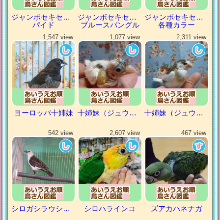
ジャンボセキセイインコ
ジャンボセキセイインコ
ジャンボセキセイインコ
パイド
ブルースパングル
各種カラー
1,547 view
1,077 view
2,311 view
ヨーロッパ十姉妹
十姉妹（ジュウシマツ）
十姉妹（ジュウシマツ）
542 view
2,607 view
467 view
シロガシラウシハタオリ
シロハラインコ
ズアカハネナガ