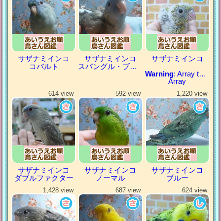
サザナミインコ
サザナミインコ
サザナミインコ
コバルト
スパングル・ブルー
Warning
: Array to string conversion in
Array
614 view
592 view
1,220 view
サザナミインコ
サザナミインコ
サザナミインコ
ダブルファクター
ノーマル
ブルー
1,428 view
687 view
624 view