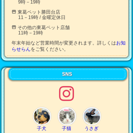
9時－19時
東葛ペット勝田台店
11－19時 / 金曜定休日
その他の東葛ペット店舗
11時－19時
年末年始など営業時間が変更されます。詳しくは
お知
らせらん
をご覧ください。
SNS
子犬
子猫
うさぎ