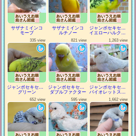
サザナミインコ
サザナミインコ
ジャンボセキセイインコ
モーブ
ルチノー
イエローハルクイン
335 view
821 view
1,263 view
ジャンボセキセイインコ
ジャンボセキセイインコ
ジャンボセキセイインコ
グリーン
ダブルファクター
バイオレットスパングル
652 view
595 view
1,662 view