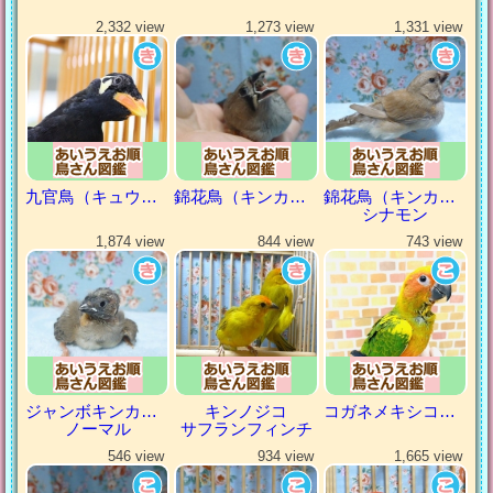
2,332 view
1,273 view
1,331 view
九官鳥（キュウカンチョウ）
錦花鳥（キンカチョウ）
錦花鳥（キンカチョウ）
シナモン
1,874 view
844 view
743 view
ジャンボキンカチョウ
キンノジコ
コガネメキシコインコ
ノーマル
サフランフィンチ
546 view
934 view
1,665 view