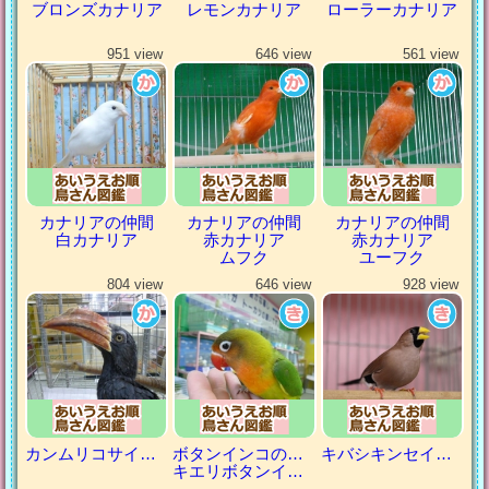
ブロンズカナリア
レモンカナリア
ローラーカナリア
951 view
646 view
561 view
カナリアの仲間
カナリアの仲間
カナリアの仲間
白カナリア
赤カナリア
赤カナリア
ムフク
ユーフク
804 view
646 view
928 view
カンムリコサイチョウ
ボタンインコの仲間
キバシキンセイチョウ
キエリボタンインコ