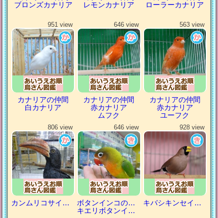
ブロンズカナリア
レモンカナリア
ローラーカナリア
951 view
646 view
563 view
カナリアの仲間
カナリアの仲間
カナリアの仲間
白カナリア
赤カナリア
赤カナリア
ムフク
ユーフク
806 view
646 view
928 view
カンムリコサイチョウ
ボタンインコの仲間
キバシキンセイチョウ
キエリボタンインコ