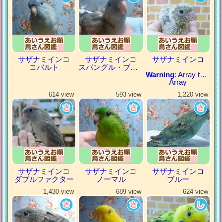
サザナミインコ
サザナミインコ
サザナミインコ
コバルト
スパングル・ブルー
Warning
: Array to string conversion in
Array
614 view
593 view
1,220 view
サザナミインコ
サザナミインコ
サザナミインコ
ダブルファクター
ノーマル
ブルー
1,430 view
689 view
624 view