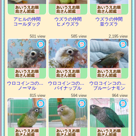
アヒルの仲間
ウズラの仲間
ウズラの仲間
コールダック
ヒメウズラ
並ウズラ
501 view
585 view
2,195 view
ウロコインコの仲間
ウロコインコの仲間
ウロコインコの仲間
ノーマル
パイナップル
ブルーシナモン
815 view
594 view
964 view