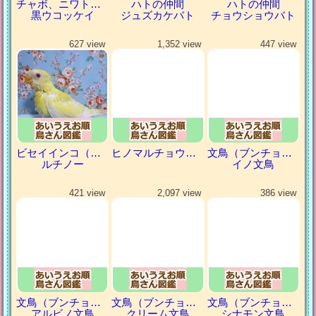
チャボ、ニワトリの仲間
ハトの仲間
ハトの仲間
黒ウコッケイ
ジュズカケバト
チョウショウバト
627 view
1,352 view
447 view
ビセイインコ（美声インコ）
ヒノマルチョウ（日の丸鳥）
文鳥（ブンチョウ）
ルチノー
イノ文鳥
421 view
2,097 view
386 view
文鳥（ブンチョウ）
文鳥（ブンチョウ）
文鳥（ブンチョウ）
アルビノ文鳥
クリーム文鳥
シナモン文鳥