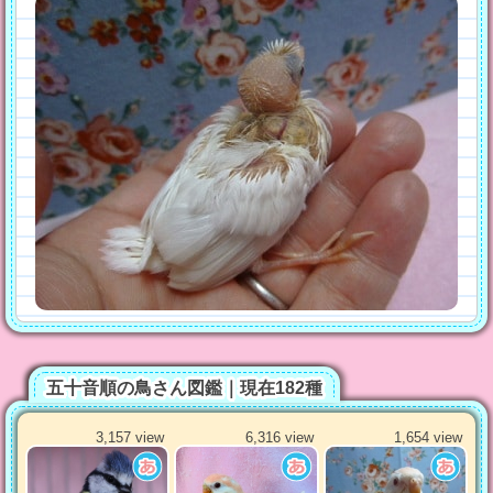
五十音順の鳥さん図鑑｜現在182種
3,157 view
6,316 view
1,654 view