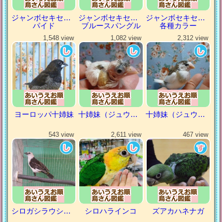
ジャンボセキセイインコ
ジャンボセキセイインコ
ジャンボセキセイインコ
パイド
ブルースパングル
各種カラー
1,548 view
1,082 view
2,312 view
ヨーロッパ十姉妹
十姉妹（ジュウシマツ）
十姉妹（ジュウシマツ）
543 view
2,611 view
467 view
シロガシラウシハタオリ
シロハラインコ
ズアカハネナガ