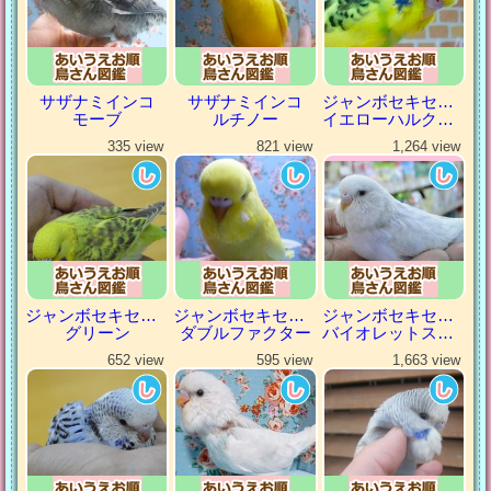
サザナミインコ
サザナミインコ
ジャンボセキセイインコ
モーブ
ルチノー
イエローハルクイン
335 view
821 view
1,264 view
ジャンボセキセイインコ
ジャンボセキセイインコ
ジャンボセキセイインコ
グリーン
ダブルファクター
バイオレットスパングル
652 view
595 view
1,663 view