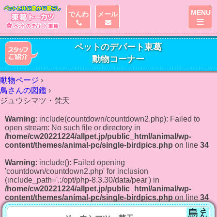
MENU
でんわ
メール
ペットのデパート東葛
動物コーナー
動物ページ
›
鳥さんの図鑑
›
ジュウシマツ・梵天
Warning
: include(countdown/countdown2.php): Failed to
open stream: No such file or directory in
/home/cw20221224/allpet.jp/public_html/animal/wp-
content/themes/animal-pc/single-birdpics.php
on line
34
Warning
: include(): Failed opening
'countdown/countdown2.php' for inclusion
(include_path='.:/opt/php-8.3.30/data/pear') in
/home/cw20221224/allpet.jp/public_html/animal/wp-
content/themes/animal-pc/single-birdpics.php
on line
34