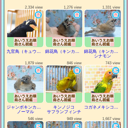
2,334 view
1,276 view
1,331 view
九官鳥（キュウカンチョウ）
錦花鳥（キンカチョウ）
錦花鳥（キンカチョウ）
シナモン
1,879 view
846 view
743 view
ジャンボキンカチョウ
キンノジコ
コガネメキシコインコ
ノーマル
サフランフィンチ
546 view
949 view
1,667 view