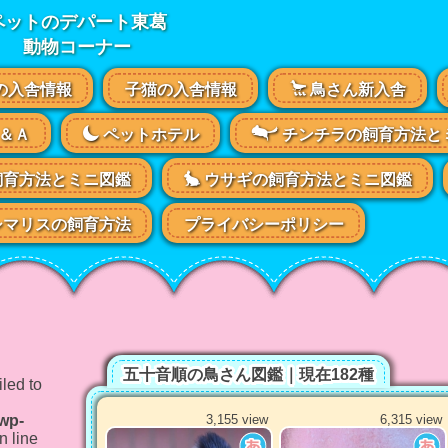
ペットのデパート東葛
動物コーナー
の入舎情報
子猫の入舎情報
鳥さん新入舎
＆Ａ
ペットホテル
チンチラの飼育方法と
飼育方法とミニ図鑑
ウサギの飼育方法とミニ図鑑
マリスの飼育方法
プライバシーポリシー
五十音順の鳥さん図鑑｜現在182種
led to
/wp-
3,155 view
6,315 view
n line