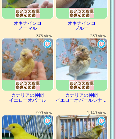
オキナインコ
オキナインコ
ノーマル
ブルー
375 view
239 view
カナリアの仲間
カナリアの仲間
イエローオパール
イエローオパールシナモン
999 view
1,149 view