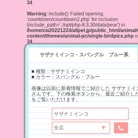
34
Warning
: include(): Failed opening
'countdown/countdown2.php' for inclusion
(include_path='.:/opt/php-8.3.30/data/pear') in
/home/cw20221224/allpet.jp/public_html/animal
content/themes/animal-pc/single-birdpics.php
o
34
サザナミインコ・スパングル ブルー系
■ 種類：サザナミインコ
■ カラー：スパングル・ブルー
画像は以前に新着情報でご紹介した サザナミイ
さんです。下の検索ボタンから、最近ご紹介し
をご覧いただけます。