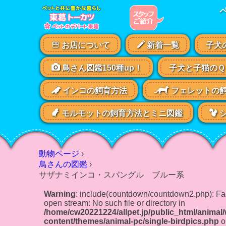
お店について
新着一覧
子犬
鳥さん図鑑150種up！
子犬と子猫のＱ
インコの飼育方法
フェレットの
モルモットの飼育方法とミニ図鑑
シ
動物ページ
›
鳥さんの図鑑
›
サザナミインコ・スパングル ブルー系
Warning
: include(countdown/countdown2.php): Fai
open stream: No such file or directory in
/home/cw20221224/allpet.jp/public_html/animal
content/themes/animal-pc/single-birdpics.php
o