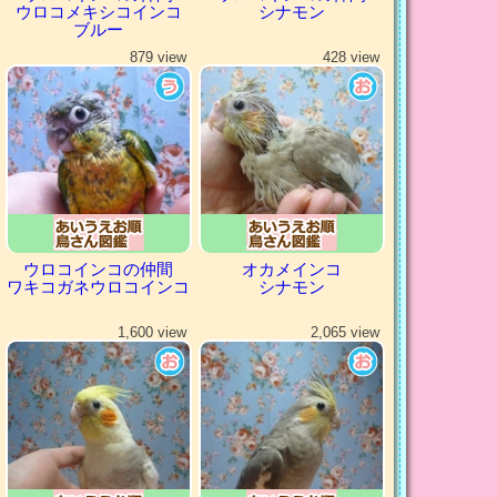
ウロコメキシコインコ
シナモン
ブルー
879 view
428 view
ウロコインコの仲間
オカメインコ
ワキコガネウロコインコ
シナモン
1,600 view
2,065 view