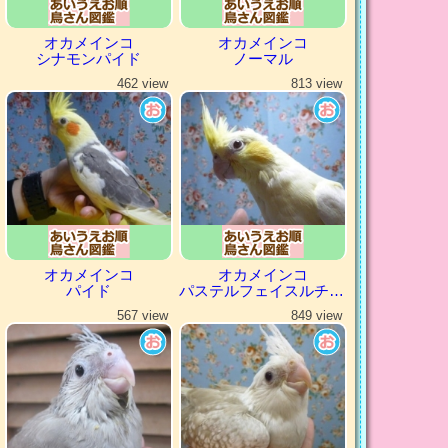
オカメインコ
オカメインコ
シナモンパイド
ノーマル
462 view
813 view
オカメインコ
オカメインコ
パイド
パステルフェイスルチノー
567 view
849 view