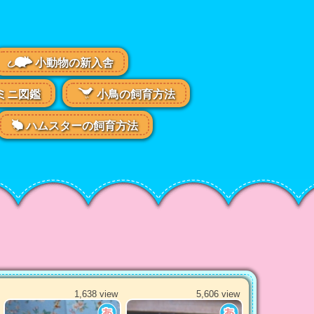
小動物の新入舎
ミニ図鑑
小鳥の飼育方法
ハムスターの飼育方法
1,638 view
5,606 view