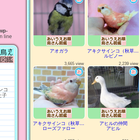
/wp-
n line
アオガラ
アキクサインコ（秋草インコ）
ルビノー
3,665 view
2,239 view
ンコ
た子
アキクサインコ（秋草インコ）
アヒルの仲間
ローズファロー
アヒル