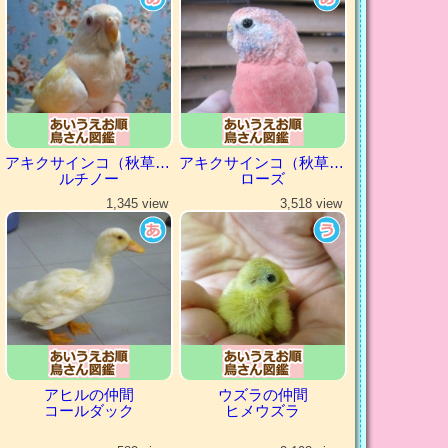
アキクサインコ（秋草インコ）
アキクサインコ（秋草インコ）
ルチノー
ローズ
1,345 view
3,518 view
アヒルの仲間
ウズラの仲間
コールダック
ヒメウズラ