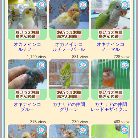
オカメインコ
オカメインコ
オキナインコ
ルチノー
ルチノーパール
ノーマル
1,129 view
881 view
728 view
オキナインコ
カナリアの仲間
カナリアの仲間
ブルー
グリーン
レッドモザイクカナリア
375 view
239 view
463 view