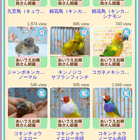
九官鳥（キュウカンチョウ）
錦花鳥（キンカチョウ）
錦花鳥（キンカチョウ）
シナモン
1,874 view
845 view
743 view
ジャンボキンカチョウ
キンノジコ
コガネメキシコインコ
ノーマル
サフランフィンチ
546 view
935 view
1,666 view
コキンチョウ
コキンチョウ
コキンチョウ
イエロー
イエロー赤頭
ノーマル赤頭