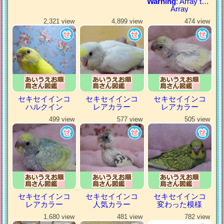
Warning
: Array to string conversion in
Array
2,321 view
4,899 view
474 view
セキセイインコ
セキセイインコ
セキセイインコ
ハルクイン
レアカラー
レアカラー
499 view
577 view
505 view
セキセイインコ
セキセイインコ
セキセイインコ
レアカラー
人気カラー
変わった模様
1,680 view
481 view
782 view