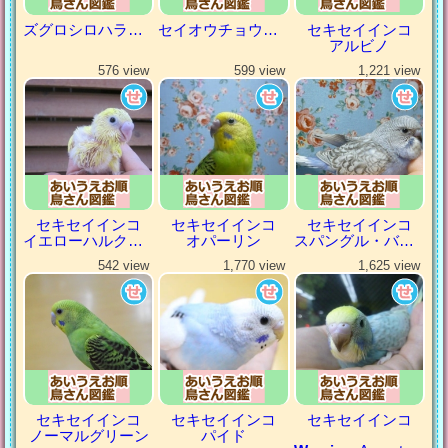
ズグロシロハラインコ
セイオウチョウ（青黄鳥）
セキセイインコ
アルビノ
576 view
599 view
1,221 view
セキセイインコ
セキセイインコ
セキセイインコ
イエローハルクイン
オパーリン
スパングル・バイオレット
542 view
1,770 view
1,625 view
セキセイインコ
セキセイインコ
セキセイインコ
ノーマルグリーン
パイド