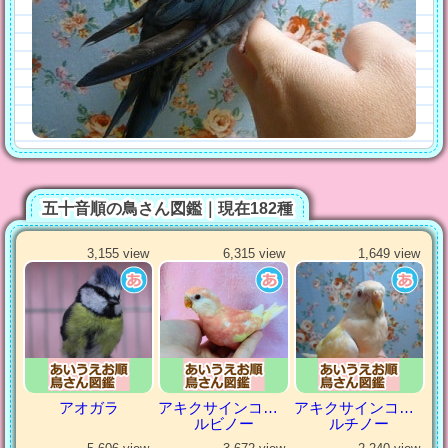
五十音順の鳥さん図鑑｜現在182種
3,155 view
6,315 view
1,649 view
アオガラ
アキクサインコ（秋草インコ）
アキクサインコ（秋草インコ）
ルビノー
ルチノー