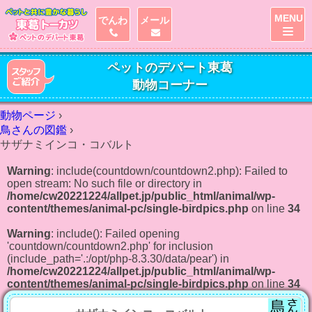
MENU
でんわ
メール
ペットのデパート東葛
動物コーナー
動物ページ
›
鳥さんの図鑑
›
サザナミインコ・コバルト
Warning
: include(countdown/countdown2.php): Failed to
open stream: No such file or directory in
/home/cw20221224/allpet.jp/public_html/animal/wp-
content/themes/animal-pc/single-birdpics.php
on line
34
Warning
: include(): Failed opening
'countdown/countdown2.php' for inclusion
(include_path='.:/opt/php-8.3.30/data/pear') in
/home/cw20221224/allpet.jp/public_html/animal/wp-
content/themes/animal-pc/single-birdpics.php
on line
34