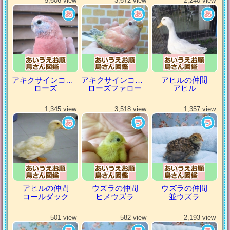
5,606 view
3,672 view
2,240 view
アキクサインコ（秋草インコ）
アキクサインコ（秋草インコ）
アヒルの仲間
ローズ
ローズファロー
アヒル
1,345 view
3,518 view
1,357 view
アヒルの仲間
ウズラの仲間
ウズラの仲間
コールダック
ヒメウズラ
並ウズラ
501 view
582 view
2,193 view