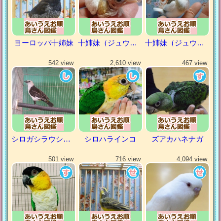
ヨーロッパ十姉妹
十姉妹（ジュウシマツ）
十姉妹（ジュウシマツ）
542 view
2,610 view
467 view
シロガシラウシハタオリ
シロハラインコ
ズアカハネナガ
501 view
716 view
4,094 view