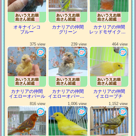
オキナインコ
カナリアの仲間
カナリアの仲間
ブルー
グリーン
レッドモザイクカナリア
375 view
239 view
464 view
カナリアの仲間
カナリアの仲間
カナリアの仲間
イエローオパール
イエローオパールシナモン
イエローブチ
816 view
1,006 view
1,152 view