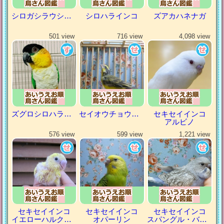
シロガシラウシハタオリ
シロハラインコ
ズアカハネナガ
501 view
716 view
4,098 view
ズグロシロハラインコ
セイオウチョウ（青黄鳥）
セキセイインコ
アルビノ
576 view
599 view
1,221 view
セキセイインコ
セキセイインコ
セキセイインコ
イエローハルクイン
オパーリン
スパングル・バイオレット