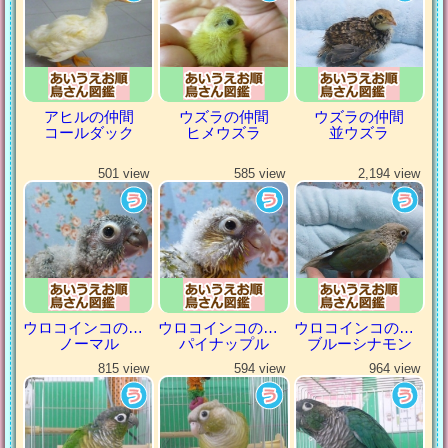
アヒルの仲間
ウズラの仲間
ウズラの仲間
コールダック
ヒメウズラ
並ウズラ
501 view
585 view
2,194 view
ウロコインコの仲間
ウロコインコの仲間
ウロコインコの仲間
ノーマル
パイナップル
ブルーシナモン
815 view
594 view
964 view