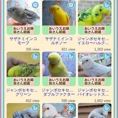
サザナミインコ
サザナミインコ
ジャンボセキセイインコ
モーブ
ルチノー
イエローハルクイン
335 view
821 view
1,263 view
ジャンボセキセイインコ
ジャンボセキセイインコ
ジャンボセキセイインコ
グリーン
ダブルファクター
バイオレットスパングル
652 view
595 view
1,662 view