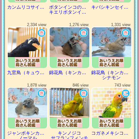
カンムリコサイチョウ
ボタンインコの仲間
キバシキンセイチョウ
キエリボタンインコ
2,334 view
1,276 view
1,331 view
九官鳥（キュウカンチョウ）
錦花鳥（キンカチョウ）
錦花鳥（キンカチョウ）
シナモン
1,878 view
846 view
743 view
ジャンボキンカチョウ
キンノジコ
コガネメキシコインコ
ノーマル
サフランフィンチ