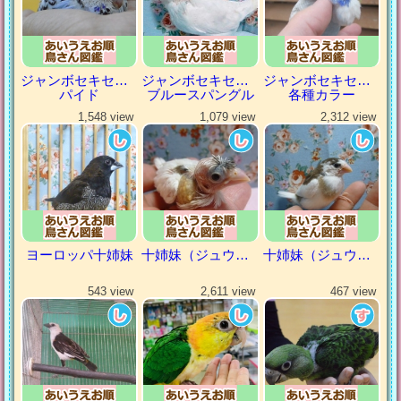
ジャンボセキセイインコ
ジャンボセキセイインコ
ジャンボセキセイインコ
パイド
ブルースパングル
各種カラー
1,548 view
1,079 view
2,312 view
ヨーロッパ十姉妹
十姉妹（ジュウシマツ）
十姉妹（ジュウシマツ）
543 view
2,611 view
467 view