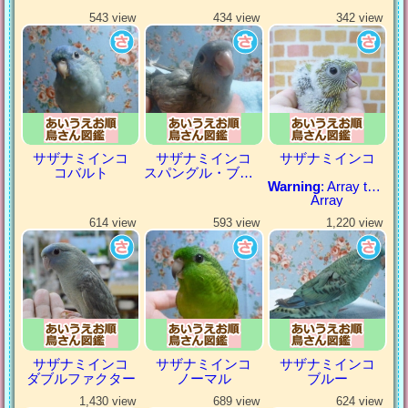
543 view
434 view
342 view
サザナミインコ
サザナミインコ
サザナミインコ
コバルト
スパングル・ブルー
Warning
: Array to string conversion in
Array
614 view
593 view
1,220 view
サザナミインコ
サザナミインコ
サザナミインコ
ダブルファクター
ノーマル
ブルー
1,430 view
689 view
624 view