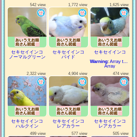
542 view
1,772 view
1,625 view
セキセイインコ
セキセイインコ
セキセイインコ
ノーマルグリーン
パイド
Warning
: Array to string conversion in
Array
2,322 view
4,904 view
474 view
セキセイインコ
セキセイインコ
セキセイインコ
ハルクイン
レアカラー
レアカラー
499 view
577 view
505 view