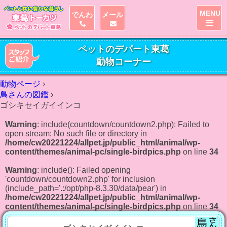
MENU
でんわ
メール
ペットのデパート東葛
動物コーナー
動物ページ
›
鳥さんの図鑑
›
ゴシキセイガイインコ
Warning
: include(countdown/countdown2.php): Failed to
open stream: No such file or directory in
/home/cw20221224/allpet.jp/public_html/animal/wp-
content/themes/animal-pc/single-birdpics.php
on line
34
Warning
: include(): Failed opening
'countdown/countdown2.php' for inclusion
(include_path='.:/opt/php-8.3.30/data/pear') in
/home/cw20221224/allpet.jp/public_html/animal/wp-
content/themes/animal-pc/single-birdpics.php
on line
34