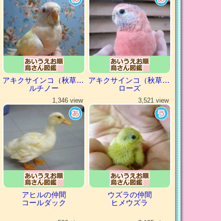
アキクサインコ（秋草インコ）
アキクサインコ（秋草インコ）
ルチノー
ローズ
1,346 view
3,521 view
アヒルの仲間
ウズラの仲間
コールダック
ヒメウズラ