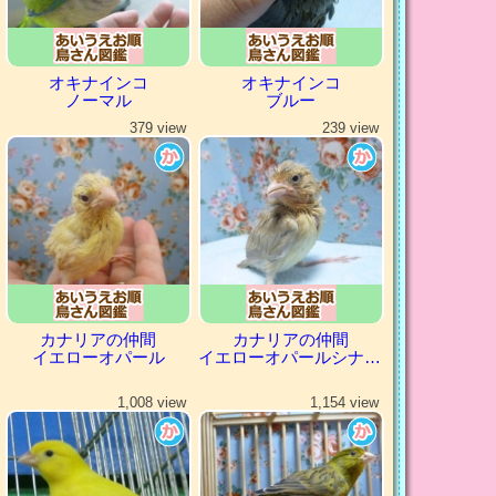
オキナインコ
オキナインコ
ノーマル
ブルー
379 view
239 view
カナリアの仲間
カナリアの仲間
イエローオパール
イエローオパールシナモン
1,008 view
1,154 view