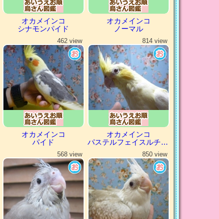
オカメインコ
オカメインコ
シナモンパイド
ノーマル
462 view
814 view
オカメインコ
オカメインコ
パイド
パステルフェイスルチノー
568 view
850 view