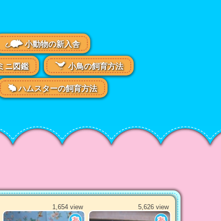
小動物の新入舎
ミニ図鑑
小鳥の飼育方法
ハムスターの飼育方法
1,654 view
5,626 view