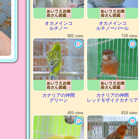
オカメインコ
オカメインコ
ルチノー
ルチノーパール
882 view
728 view
カナリアの仲間
カナリアの仲間
グリーン
レッドモザイクカナリア
465 view
819 view