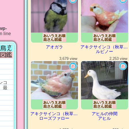
/wp-
n line
アオガラ
アキクサインコ（秋草インコ）
ルビノー
3,679 view
2,253 view
ンコ
、最
アキクサインコ（秋草インコ）
アヒルの仲間
ローズファロー
アヒル