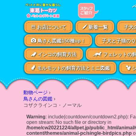
お店について
新着一覧
子犬
鳥さん図鑑150種up！
子犬と子猫のＱ
インコの飼育方法
フェレットの
モルモットの飼育方法とミニ図鑑
シ
動物ページ
›
鳥さんの図鑑
›
コザクラインコ・ノーマル
Warning
: include(countdown/countdown2.php): Fai
open stream: No such file or directory in
/home/cw20221224/allpet.jp/public_html/animal
content/themes/animal-pc/single-birdpics.php
o