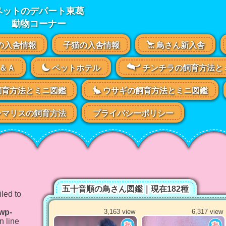
ペットのデパート東葛
動物コーナー
の入舎情報
子猫の入舎情報
鳥さん新入舎
＆Ａ
ペットホテル
チンチラの飼育方法と
飼育方法とミニ図鑑
ウサギの飼育方法とミニ図鑑
マリスの飼育方法
プライバシーポリシー
五十音順の鳥さん図鑑｜現在182種
led to
/wp-
3,163 view
6,317 view
n line