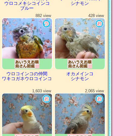
ウロコメキシコインコ
シナモン
ブルー
882 view
428 view
ウロコインコの仲間
オカメインコ
ワキコガネウロコインコ
シナモン
1,603 view
2,065 view