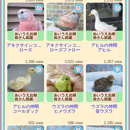
5,626 view
3,678 view
2,253 view
アキクサインコ（秋草インコ）
アキクサインコ（秋草インコ）
アヒルの仲間
ローズ
ローズファロー
アヒル
1,346 view
3,521 view
1,357 view
アヒルの仲間
ウズラの仲間
ウズラの仲間
コールダック
ヒメウズラ
並ウズラ
502 view
586 view
2,195 view