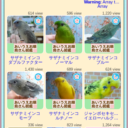
Warning
: Array to string conversion in
Array
614 view
596 view
1,220 view
サザナミインコ
サザナミインコ
サザナミインコ
ダブルファクター
ノーマル
ブルー
1,430 view
689 view
624 view
サザナミインコ
サザナミインコ
ジャンボセキセイインコ
モーブ
ルチノー
イエローハルクイン
336 view
823 view
1,264 view