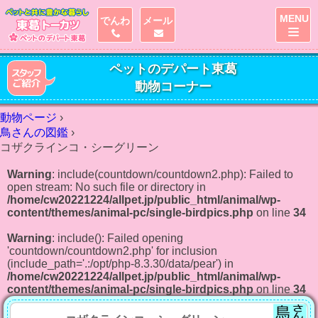
MENU
でんわ
メール
ペットのデパート東葛
動物コーナー
動物ページ
›
鳥さんの図鑑
›
コザクラインコ・シーグリーン
Warning
: include(countdown/countdown2.php): Failed to
open stream: No such file or directory in
/home/cw20221224/allpet.jp/public_html/animal/wp-
content/themes/animal-pc/single-birdpics.php
on line
34
Warning
: include(): Failed opening
'countdown/countdown2.php' for inclusion
(include_path='.:/opt/php-8.3.30/data/pear') in
/home/cw20221224/allpet.jp/public_html/animal/wp-
content/themes/animal-pc/single-birdpics.php
on line
34