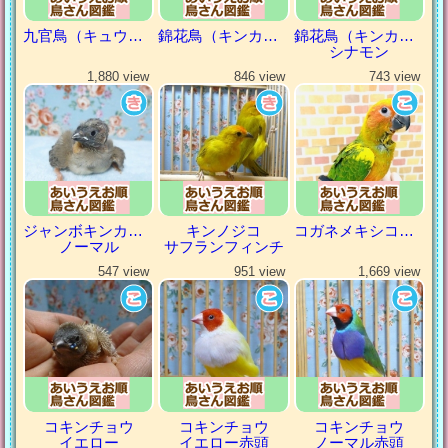
九官鳥（キュウカンチョウ）
錦花鳥（キンカチョウ）
錦花鳥（キンカチョウ）
シナモン
1,880 view
846 view
743 view
ジャンボキンカチョウ
キンノジコ
コガネメキシコインコ
ノーマル
サフランフィンチ
547 view
951 view
1,669 view
コキンチョウ
コキンチョウ
コキンチョウ
イエロー
イエロー赤頭
ノーマル赤頭