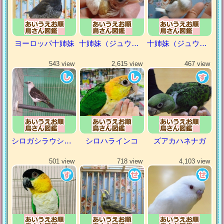
ヨーロッパ十姉妹
十姉妹（ジュウシマツ）
十姉妹（ジュウシマツ）
543 view
2,615 view
467 view
シロガシラウシハタオリ
シロハラインコ
ズアカハネナガ
501 view
718 view
4,103 view