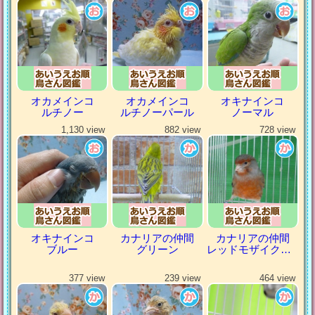
オカメインコ
オカメインコ
オキナインコ
ルチノー
ルチノーパール
ノーマル
1,130 view
882 view
728 view
オキナインコ
カナリアの仲間
カナリアの仲間
ブルー
グリーン
レッドモザイクカナリア
377 view
239 view
464 view