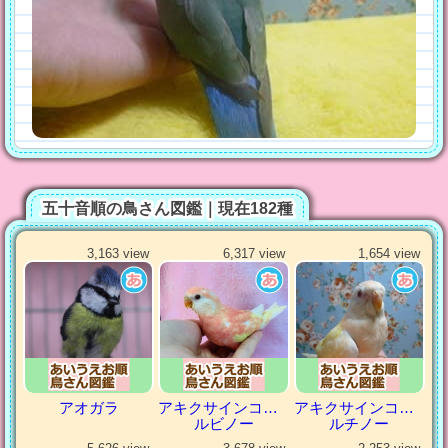
五十音順の鳥さん図鑑｜現在182種
3,163 view
6,317 view
1,654 view
アオガラ
アキクサインコ（秋草インコ）
アキクサインコ（秋草インコ）
ルビノー
ルチノー