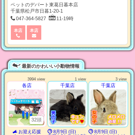
ペットのデパート東葛日暮本店
千葉県松戸市日暮1-20-1
047-364-5827
11-19時
本店
本店
最新のかわいい小動物情報
3994 view
1 view
3 view
各店
千葉店
千葉店
32頭
お迎え応援
8月9日 (日)
8月9日 (日)