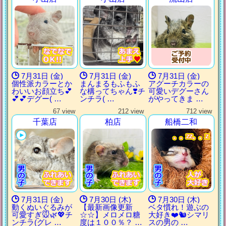
7月31日 (金)
7月31日 (金)
7月31日 (金)
個性派カラーとか
まんまるもふもふ
アグーチカラーの
わいいお顔立ち💕
な構ってちゃん❣️チ
可愛いデグーさん
💕💕デグー( …
ンチラ( …
がやってきま …
67 view
212 view
712 view
千葉店
柏店
船橋二和
。。zz。。z
。。zz。。z
。。zz。。z
。。zz。。z
7月31日 (金)
7月30日 (木)
7月30日 (木)
動くぬいぐるみが
【最新画像更新
ベタ慣れ！遊ぶの
可愛すぎ🐭🌿💖チ
☆☆】メロメロ糖
大好き❤️🐿️シマリ
ンチラ(グレ …
度は１００％？ …
スの男の …