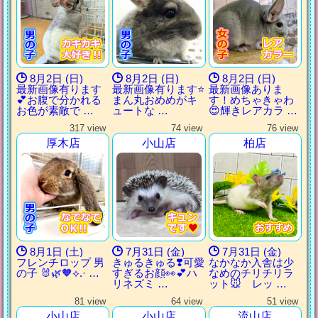
8月2日 (日)
8月2日 (日)
8月2日 (日)
最新画像有ります
最新画像有ります⭐️
最新画像ありま
💕お腹で分かれる
まん丸おめめがキ
す！めちゃきゃわ
お色が素敵で …
ュートな …
😍輝きレアカラ …
317 view
74 view
76 view
厚木店
小山店
柏店
8月1日 (土)
7月31日 (金)
7月31日 (金)
フレンチロップ 男
きゅるきゅる❣️可愛
なかなか入舎は少
の子 🐰🌿‪🧡‬‪⟡.· …
すぎるお顔👀💕ハ
なめのチリチリラ
リネズミ …
ット🐭 レッ …
81 view
64 view
51 view
小山店
小山店
流山店