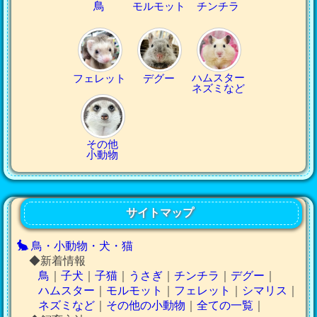
鳥
モルモット
チンチラ
ハムスター
フェレット
デグー
ネズミなど
その他
小動物
サイトマップ
鳥・小動物・犬・猫
◆新着情報
鳥
｜
子犬
｜
子猫
｜
うさぎ
｜
チンチラ
｜
デグー
｜
ハムスター
｜
モルモット
｜
フェレット
｜
シマリス
｜
ネズミなど
｜
その他の小動物
｜
全ての一覧
｜