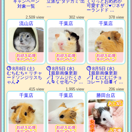
キャンペーン
立派な”タテガミ”出
くりっとおめめが
…
可愛すぎ♡♥♡ネザ
対象一覧
ーランドド …
2,509 view
302 view
378 view
流山店
千葉店
千葉店
8月8日 (土)
8月5日 (水)
8月5日 (水)
むちむち⭐️ リチャ
【最新画像更新
【最新画像更新
ードソンジリスち
🪄】ツムジたくさ
🪄】むにむにチョ
ゃん🎵
ん🌀くせ毛ヘア …
コレート🐹🍫イ …
415 view
1,995 view
206 view
千葉店
千葉店
勝田台店
あと3匹
あと3匹
あと3匹
あと3匹