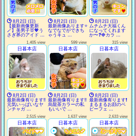
8月2日 (日)
8月2日 (日)
8月2日 (日)
【最新画像更新
最新画像あります⭐️
ムチムチ大福くん
🪄】美男子🐰💖う
なでなでができち
になってくれます
さぎ界のアイド …
ゃうキュ …
か〜❓🍓カラ …
1,405 view
599 view
315 view
日暮本店
日暮本店
日暮本店
8月2日 (日)
8月2日 (日)
8月2日 (日)
最新画像有ります‼️
最新画像有ります‼️
最新画像有ります❗️
元気いっぱいなヤ
烏龍茶カラーの私
まるまるお顔のベ
ンチャガ …
もいいで …
ビーフェ …
2,515 view
1,637 view
2,633 view
日暮本店
日暮本店
日暮本店
パイド🩶🖤
パイド🩶🖤
パイド🩶🖤
パイド🩶🖤
ちょこん💕
ちょこん💕
ちょこん💕
ちょこん💕
ブルーダイヤ💎
ブルーダイヤ💎
ブルーダイヤ💎
ブルーダイヤ💎