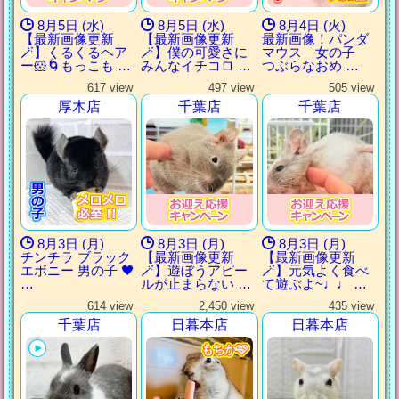
8月5日 (水)
8月5日 (水)
8月4日 (火)
【最新画像更新
【最新画像更新
最新画像！パンダ
🪄】くるくるヘア
🪄】僕の可愛さに
マウス 女の子
ー🐹🌀もっこも …
みんなイチコロ …
つぶらなおめ …
617 view
497 view
505 view
厚木店
千葉店
千葉店
8月3日 (月)
8月3日 (月)
8月3日 (月)
チンチラ ブラック
【最新画像更新
【最新画像更新
エボニー 男の子 🖤
🪄】遊ぼうアピー
🪄】元気よく食べ
…
ルが止まらない …
て遊ぶよ~♩♩ …
614 view
2,450 view
435 view
千葉店
日暮本店
日暮本店
もちか🩷
もちか🩷
もちか🩷
もちか🩷