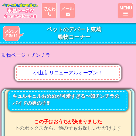
MENU
でんわ
メール
ペットのデパート東葛
動物コーナー
動物ページ
チンチラ
小山店 リニューアルオープン！
キュルキュルおめめが可愛すぎる〜🥰チンチラの
パイドの男の子❣️
この子はおうちが決まりました
下のボックスから、他の子もお探しいただけます