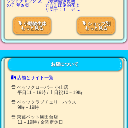
ウッドチャック 女
【最新画像更新
の子 🤎🍌😋
☆☆】圧倒的花よ
り団子！！ デ …
小動物生体
ショップ別
もっと見る
もっと見る
お店について
店舗とサイト一覧
ペッツクローバー 小山店
平日11－19時 / 土日祝10－19時
ペッツクラブチェリーハウス
9時－19時
東葛ペット勝田台店
11－19時 / 金曜定休日