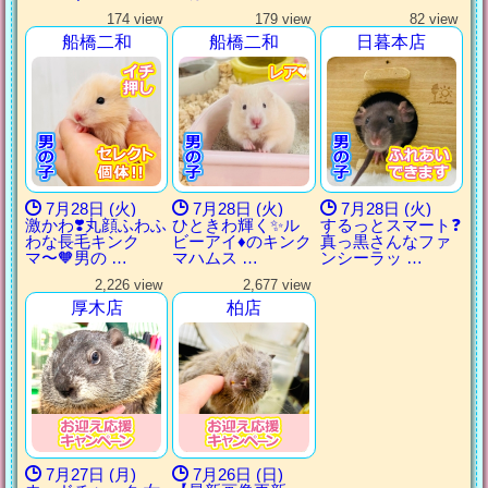
174 view
179 view
82 view
船橋二和
船橋二和
日暮本店
レア❤️
レア❤️
レア❤️
レア❤️
7月28日 (火)
7月28日 (火)
7月28日 (火)
激かわ❣️丸顔ふわふ
ひときわ輝く✨ル
するっとスマート❓
わな長毛キンク
ビーアイ♦️のキンク
真っ黒さんなファ
マ〜🧡男の …
マハムス …
ンシーラッ …
2,226 view
2,677 view
厚木店
柏店
7月27日 (月)
7月26日 (日)