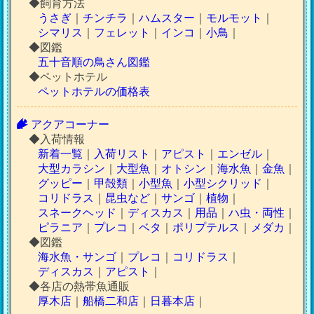
◆飼育方法
うさぎ
｜
チンチラ
｜
ハムスター
｜
モルモット
｜
シマリス
｜
フェレット
｜
インコ
｜
小鳥
｜
◆図鑑
五十音順の鳥さん図鑑
◆ペットホテル
ペットホテルの価格表
アクアコーナー
◆入荷情報
新着一覧
｜
入荷リスト
｜
アピスト
｜
エンゼル
｜
大型カラシン
｜
大型魚
｜
オトシン
｜
海水魚
｜
金魚
｜
グッピー
｜
甲殻類
｜
小型魚
｜
小型シクリッド
｜
コリドラス
｜
昆虫など
｜
サンゴ
｜
植物
｜
スネークヘッド
｜
ディスカス
｜
用品
｜
ハ虫・両性
｜
ピラニア
｜
プレコ
｜
ベタ
｜
ポリプテルス
｜
メダカ
｜
◆図鑑
海水魚・サンゴ
｜
プレコ
｜
コリドラス
｜
ディスカス
｜
アピスト
｜
◆各店の熱帯魚通販
厚木店
｜
船橋二和店
｜
日暮本店
｜