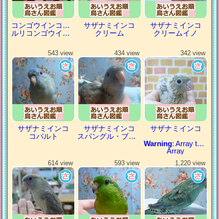
コンゴウインコの仲間
サザナミインコ
サザナミインコ
ルリコンゴウインコ
クリーム
クリームイノ
543 view
434 view
342 view
サザナミインコ
サザナミインコ
サザナミインコ
コバルト
スパングル・ブルー
Warning
: Array to string conversion in
Array
614 view
593 view
1,220 view