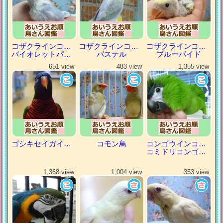
コザクラインコ（小桜インコ）
コザクラインコ（小桜インコ）
コザクラインコ（小桜インコ）
バイオレットパイド
パステル
ブルーパイド
651 view
483 view
1,355 view
ゴシキセイガイインコ
コモン鳥
コンゴウインコの仲間
コミドリコンゴウインコ
1,368 view
1,004 view
353 view