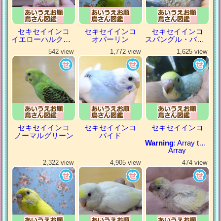
セキセイインコ
セキセイインコ
セキセイインコ
イエローハルクイン
オパーリン
スパングル・バイオレット
542 view
1,772 view
1,625 view
セキセイインコ
セキセイインコ
セキセイインコ
ノーマルグリーン
パイド
Warning
: Array to string conversion in
Array
2,322 view
4,905 view
474 view