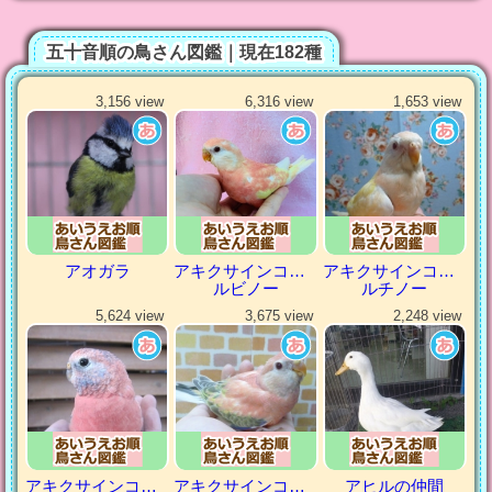
五十音順の鳥さん図鑑｜現在182種
3,156 view
6,316 view
1,653 view
アオガラ
アキクサインコ（秋草インコ）
アキクサインコ（秋草インコ）
ルビノー
ルチノー
5,624 view
3,675 view
2,248 view
アキクサインコ（秋草インコ）
アキクサインコ（秋草インコ）
アヒルの仲間