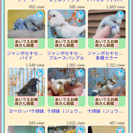
652 view
595 view
1,663 view
ジャンボセキセイインコ
ジャンボセキセイインコ
ジャンボセキセイインコ
パイド
ブルースパングル
各種カラー
1,548 view
1,081 view
2,312 view
ヨーロッパ十姉妹
十姉妹（ジュウシマツ）
十姉妹（ジュウシマツ）
543 view
2,611 view
467 view