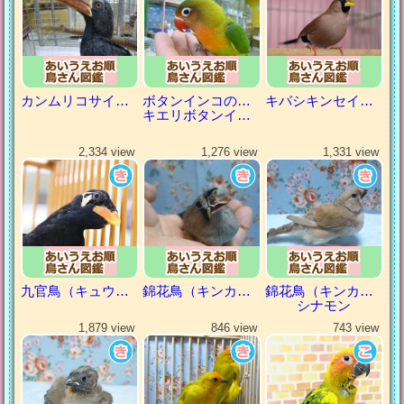
カンムリコサイチョウ
ボタンインコの仲間
キバシキンセイチョウ
キエリボタンインコ
2,334 view
1,276 view
1,331 view
九官鳥（キュウカンチョウ）
錦花鳥（キンカチョウ）
錦花鳥（キンカチョウ）
シナモン
1,879 view
846 view
743 view