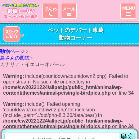
MENU
でんわ
メール
ペットのデパート東葛
動物コーナー
動物ページ
›
鳥さんの図鑑
›
カナリア・イエローオパール
Warning
: include(countdown/countdown2.php): Failed to
open stream: No such file or directory in
/home/cw20221224/allpet.jp/public_html/animal/wp-
content/themes/animal-pc/single-birdpics.php
on line
34
Warning
: include(): Failed opening
'countdown/countdown2.php' for inclusion
(include_path='.:/opt/php-8.3.30/data/pear') in
/home/cw20221224/allpet.jp/public_html/animal/wp-
content/themes/animal-pc/single-birdpics.php
on line
34