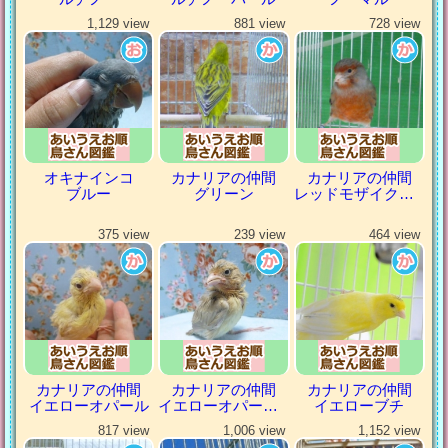
1,129 view
881 view
728 view
オキナインコ
カナリアの仲間
カナリアの仲間
ブルー
グリーン
レッドモザイクカナリア
375 view
239 view
464 view
カナリアの仲間
カナリアの仲間
カナリアの仲間
イエローオパール
イエローオパールシナモン
イエローブチ
817 view
1,006 view
1,152 view