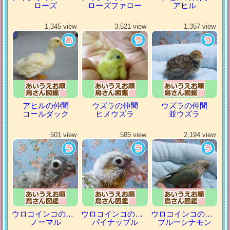
ローズ
ローズファロー
アヒル
1,345 view
3,521 view
1,357 view
アヒルの仲間
ウズラの仲間
ウズラの仲間
コールダック
ヒメウズラ
並ウズラ
501 view
585 view
2,194 view
ウロコインコの仲間
ウロコインコの仲間
ウロコインコの仲間
ノーマル
パイナップル
ブルーシナモン