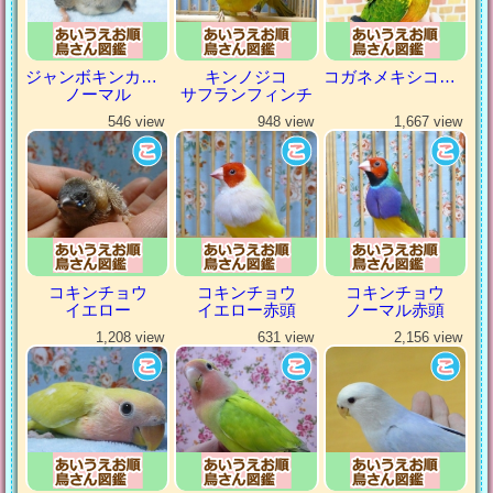
ジャンボキンカチョウ
キンノジコ
コガネメキシコインコ
ノーマル
サフランフィンチ
546 view
948 view
1,667 view
コキンチョウ
コキンチョウ
コキンチョウ
イエロー
イエロー赤頭
ノーマル赤頭
1,208 view
631 view
2,156 view