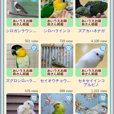
シロガシラウシハタオリ
シロハラインコ
ズアカハネナガ
501 view
718 view
4,100 view
ズグロシロハラインコ
セイオウチョウ（青黄鳥）
セキセイインコ
アルビノ
576 view
599 view
1,221 view