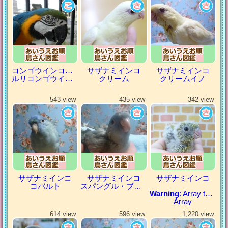
コンゴウインコの仲間
サザナミインコ
サザナミインコ
ルリコンゴウインコ
クリーム
クリームイノ
543 view
435 view
342 view
サザナミインコ
サザナミインコ
サザナミインコ
コバルト
スパングル・ブルー
Warning
: Array to string conversion in
Array
614 view
596 view
1,220 view