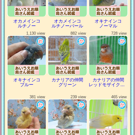
オカメインコ
オカメインコ
オキナインコ
ルチノー
ルチノーパール
ノーマル
1,130 view
882 view
728 view
オキナインコ
カナリアの仲間
カナリアの仲間
ブルー
グリーン
レッドモザイクカナリア
381 view
239 view
465 view