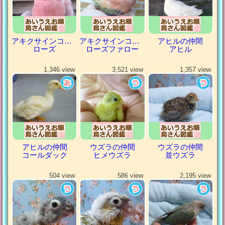
アキクサインコ（秋草インコ）
アキクサインコ（秋草インコ）
アヒルの仲間
ローズ
ローズファロー
アヒル
1,346 view
3,521 view
1,357 view
アヒルの仲間
ウズラの仲間
ウズラの仲間
コールダック
ヒメウズラ
並ウズラ
504 view
586 view
2,195 view