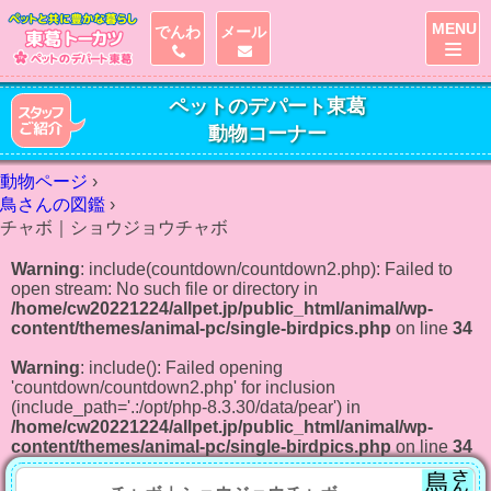
MENU
でんわ
メール
ペットのデパート東葛
動物コーナー
動物ページ
›
鳥さんの図鑑
›
チャボ｜ショウジョウチャボ
Warning
: include(countdown/countdown2.php): Failed to
open stream: No such file or directory in
/home/cw20221224/allpet.jp/public_html/animal/wp-
content/themes/animal-pc/single-birdpics.php
on line
34
Warning
: include(): Failed opening
'countdown/countdown2.php' for inclusion
(include_path='.:/opt/php-8.3.30/data/pear') in
/home/cw20221224/allpet.jp/public_html/animal/wp-
content/themes/animal-pc/single-birdpics.php
on line
34