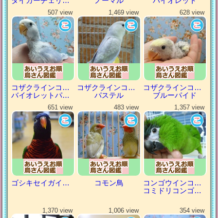
タイガーチェリーパイド
ノーマル
バイオレット
507 view
1,469 view
628 view
コザクラインコ（小桜インコ）
コザクラインコ（小桜インコ）
コザクラインコ（小桜インコ）
バイオレットパイド
パステル
ブルーパイド
651 view
483 view
1,357 view
ゴシキセイガイインコ
コモン鳥
コンゴウインコの仲間
コミドリコンゴウインコ
1,370 view
1,006 view
354 view