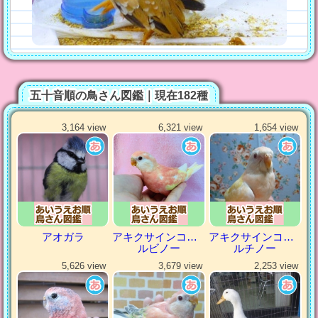
五十音順の鳥さん図鑑｜現在182種
3,164 view
6,321 view
1,654 view
アオガラ
アキクサインコ（秋草インコ）
アキクサインコ（秋草インコ）
ルビノー
ルチノー
5,626 view
3,679 view
2,253 view