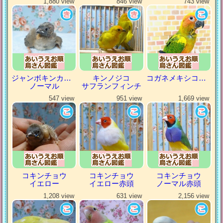
1,880 view
846 view
743 view
ジャンボキンカチョウ
キンノジコ
コガネメキシコインコ
ノーマル
サフランフィンチ
547 view
951 view
1,669 view
コキンチョウ
コキンチョウ
コキンチョウ
イエロー
イエロー赤頭
ノーマル赤頭
1,208 view
631 view
2,156 view