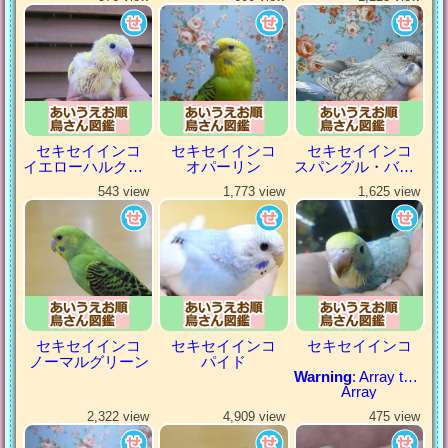
セキセイインコ
セキセイインコ
セキセイインコ
イエローハルクイン
オパーリン
スパングル・バイオレット
543 view
1,773 view
1,625 view
セキセイインコ
セキセイインコ
セキセイインコ
ノーマルグリーン
パイド
Warning
: Array to string conversion in
Array
2,322 view
4,909 view
475 view