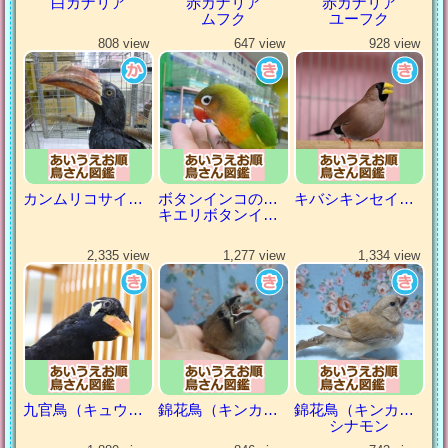
白カナリア
赤カナリア
赤カナリア
ムフク
ユーフク
808 view
647 view
928 view
カンムリコサイチョウ
ボタンインコの仲間
キバシキンセイチョウ
キエリボタンインコ
2,335 view
1,277 view
1,334 view
九官鳥（キュウカンチョウ）
錦花鳥（キンカチョウ）
錦花鳥（キンカチョウ）
シナモン