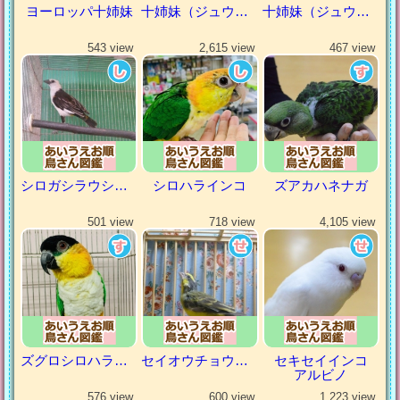
ヨーロッパ十姉妹
十姉妹（ジュウシマツ）
十姉妹（ジュウシマツ）
543 view
2,615 view
467 view
シロガシラウシハタオリ
シロハラインコ
ズアカハネナガ
501 view
718 view
4,105 view
ズグロシロハラインコ
セイオウチョウ（青黄鳥）
セキセイインコ
アルビノ
576 view
600 view
1,223 view