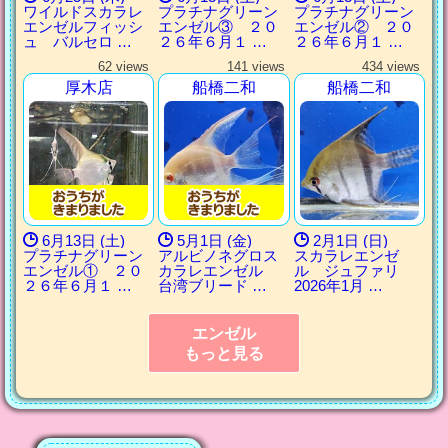
ワイルドスカラレ
プラチナグリーン
プラチナグリーン
エンゼルフィッシ
エンゼル③ ２０
エンゼル② ２０
ュ バルセロ …
２６年６月１ …
２６年６月１ …
62 views
141 views
434 views
厚木店
船橋二和
船橋二和
6月13日 (土)
5月1日 (金)
2月1日 (日)
プラチナグリーン
アルビノネグロス
スカラレエンゼ
エンゼル① ２０
カラレエンゼル
ル ジュファリ
２６年６月１ …
台湾ブリード …
2026年1月 …
エンゼル
もっと見る