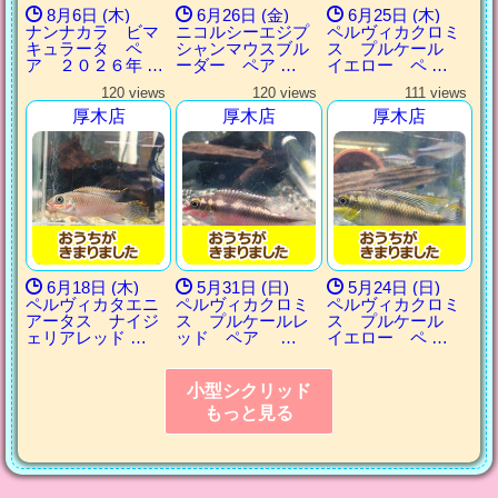
8月6日 (木)
6月26日 (金)
6月25日 (木)
ナンナカラ ビマ
ニコルシーエジプ
ペルヴィカクロミ
キュラータ ペ
シャンマウスブル
ス プルケール
ア ２０２６年 …
ーダー ペア …
イエロー ペ …
120 views
120 views
111 views
厚木店
厚木店
厚木店
6月18日 (木)
5月31日 (日)
5月24日 (日)
ペルヴィカタエニ
ペルヴィカクロミ
ペルヴィカクロミ
アータス ナイジ
ス プルケールレ
ス プルケール
ェリアレッド …
ッド ペア …
イエロー ペ …
小型シクリッド
もっと見る