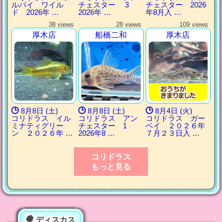
ルバイ ワイル
チェスター 3
チェスター 2026
ド 2026年 …
2026年 …
年8月入 …
38 views
28 views
109 views
厚木店
船橋二和
厚木店
8月8日 (土)
8月8日 (土)
8月4日 (火)
コリドラス イル
コリドラス アン
コリドラス ガー
ミナティグリー
チェスター 1
ベイ ２０２６年
ン ２０２６年 …
2026年8 …
７月２３日入 …
コリドラス
もっと見る
ディスカス