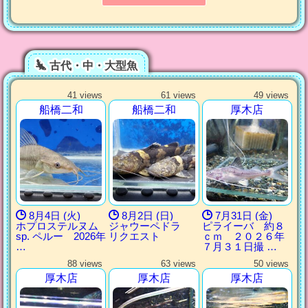
古代・中・大型魚
41 views
61 views
49 views
船橋二和
船橋二和
厚木店
8月4日 (火)
8月2日 (日)
7月31日 (金)
ホプロステルヌム
ジャウーペドラ
ピライーバ 約８
sp. ペルー 2026年
リクエスト
ｃｍ ２０２６年
…
７月３１日撮 …
88 views
63 views
50 views
厚木店
厚木店
厚木店