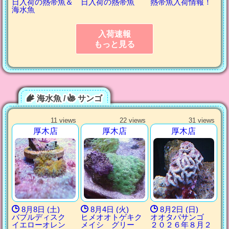
日入荷の熱帯魚＆
日入荷の熱帯魚
熱帯魚入荷情報！
海水魚
入荷速報
もっと見る
海水魚 /
サンゴ
11 views
22 views
31 views
厚木店
厚木店
厚木店
8月8日 (土)
8月4日 (火)
8月2日 (日)
バブルディスク
ヒメオオトゲキク
オオタバサンゴ
イエローオレン
メイシ グリー
２０２６年８月２