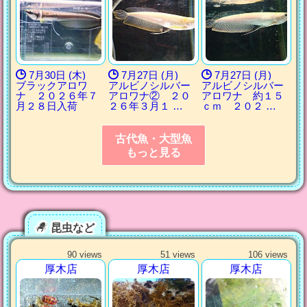
7月30日 (木)
7月27日 (月)
7月27日 (月)
ブラックアロワ
アルビノシルバー
アルビノシルバー
ナ ２０２６年７
アロワナ② ２０
アロワナ 約１５
月２８日入荷
２６年３月１ …
ｃｍ ２０２ …
古代魚・大型魚
もっと見る
昆虫など
90 views
51 views
106 views
厚木店
厚木店
厚木店