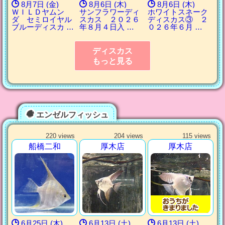
8月7日 (金)
8月6日 (木)
8月6日 (木)
ＷＩＬＤヤムン
サンフラワーディ
ホワイトスネーク
ダ セミロイヤル
スカス ２０２６
ディスカス③ ２
ブルーディスカ …
年８月４日入 …
０２６年６月 …
ディスカス
もっと見る
エンゼルフィッシュ
220 views
204 views
115 views
船橋二和
厚木店
厚木店
6月25日 (木)
6月13日 (土)
6月13日 (土)