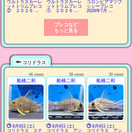
ウルトラスカーレ
ウルトラスカーレ
コロンビアマツブ
ットトリムプレコ
ットトリムプレコ
ッシープレコ
② ２０２６ …
① ２０２６ …
2026年7月 …
プレコなど
もっと見る
コリドラス
46 views
39 views
30 views
船橋二和
船橋二和
船橋二和
8月8日 (土)
8月8日 (土)
8月8日 (土)
コリドラス ステ
コリドラス アン
コリドラス アン