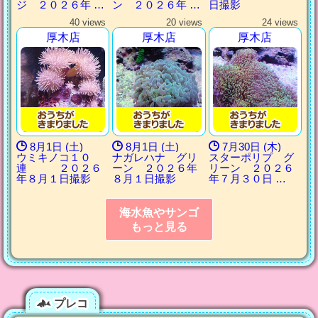
ジ ２０２６年 …
ン ２０２６年 …
日撮影
40 views
20 views
24 views
厚木店
厚木店
厚木店
8月1日 (土)
8月1日 (土)
7月30日 (木)
ウミキノコ１０
ナガレハナ グリ
スターポリプ グ
連 ２０２６
ーン ２０２６年
リーン ２０２６
年８月１日撮影
８月１日撮影
年７月３０日 …
海水魚やサンゴ
もっと見る
プレコ