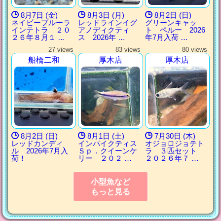
8月7日 (金)
8月3日 (月)
8月2日 (日)
ネイビーブルーラ
レッドラインイグ
グリーンキャッ
インテトラ ２０
アノディクティ
ト ペルー 2026
２６年８月１ …
ス 2026年 …
年7月入荷 …
27 views
83 views
80 views
船橋二和
厚木店
厚木店
8月2日 (日)
8月1日 (土)
7月30日 (木)
レッドカンディ
インパイクティス
オジョロジョテト
ル 2026年7月入
Ｓｐ．クイーンケ
ラ ３匹セット
荷！
リー ２０２ …
２０２６年７ …
小型魚など
もっと見る