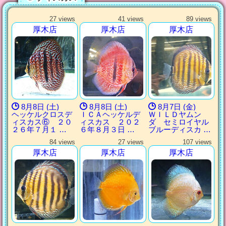
27 views
41 views
89 views
厚木店
厚木店
厚木店
8月8日 (土)
8月8日 (土)
8月7日 (金)
ヘッケルクロスデ
ＩＣＡヘッケルデ
ＷＩＬＤヤムン
ィスカス⑥ ２０
ィスカス ２０２
ダ セミロイヤル
２６年７月１ …
６年８月３日 …
ブルーディスカ …
84 views
27 views
107 views
厚木店
厚木店
厚木店