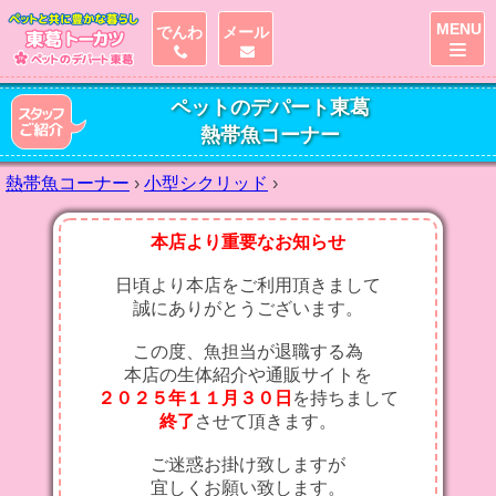
MENU
でんわ
メール
ペットのデパート東葛
熱帯魚コーナー
熱帯魚コーナー
›
小型シクリッド
›
本店より重要なお知らせ
日頃より本店をご利用頂きまして
誠にありがとうございます。
この度、魚担当が退職する為
本店の生体紹介や通販サイトを
２０２５年１１月３０日
を持ちまして
終了
させて頂きます。
ご迷惑お掛け致しますが
宜しくお願い致します。