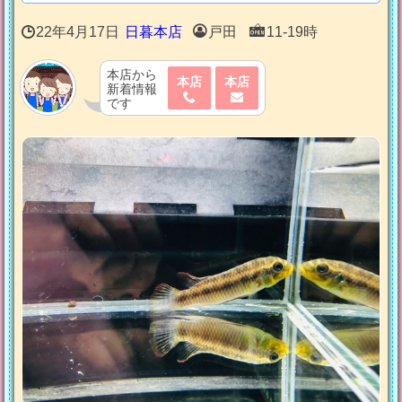
22年4月17日
日暮本店
戸田
11-19時
本店から
本店
本店
新着情報
です