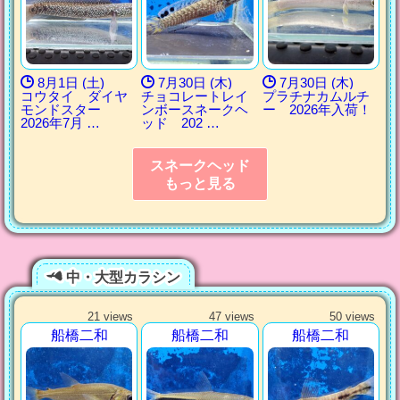
8月1日 (土)
7月30日 (木)
7月30日 (木)
コウタイ ダイヤ
チョコレートレイ
プラチナカムルチ
モンドスター
ンボースネークヘ
ー 2026年入荷！
2026年7月 …
ッド 202 …
スネークヘッド
もっと見る
中・大型カラシン
21 views
47 views
50 views
船橋二和
船橋二和
船橋二和