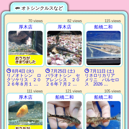
オトシンクルスなど
70 views
82 views
115 views
厚木店
厚木店
船橋二和
8月4日 (火)
7月25日 (土)
7月11日 (土)
リノオトシン ロ
パラオトシン セ
リネロリカリア
クソケリス ２０
アレンシス ２０
メリニ バルセロ
２６年８月１ …
２６年７月２ …
ス 2026 …
111 views
121 views
105 views
厚木店
船橋二和
船橋二和