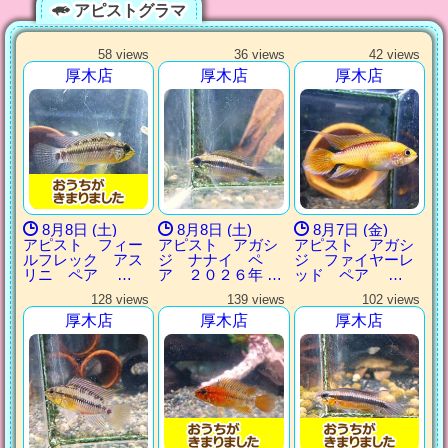
アピストグラマ
58 views
36 views
42 views
厚木店
厚木店
厚木店
8月8日 (土)
8月8日 (土)
8月7日 (金)
アピスト フィー
アピスト アガシ
アピスト アガシ
ルフレック アス
ジ ナナイ ペ
ジ ファイヤーレ
リニ ペア …
ア ２０２６年 …
ッド ペア …
128 views
139 views
102 views
厚木店
厚木店
厚木店