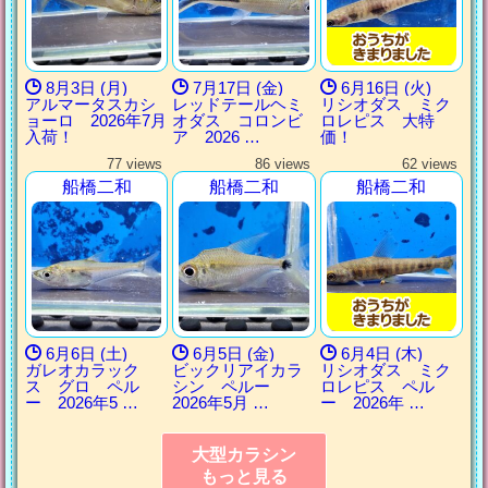
8月3日 (月)
7月17日 (金)
6月16日 (火)
アルマータスカシ
レッドテールヘミ
リシオダス ミク
ョーロ 2026年7月
オダス コロンビ
ロレピス 大特
入荷！
ア 2026 …
価！
77 views
86 views
62 views
船橋二和
船橋二和
船橋二和
6月6日 (土)
6月5日 (金)
6月4日 (木)
ガレオカラック
ビックリアイカラ
リシオダス ミク
ス グロ ペル
シン ペルー
ロレピス ペル
ー 2026年5 …
2026年5月 …
ー 2026年 …
大型カラシン
もっと見る