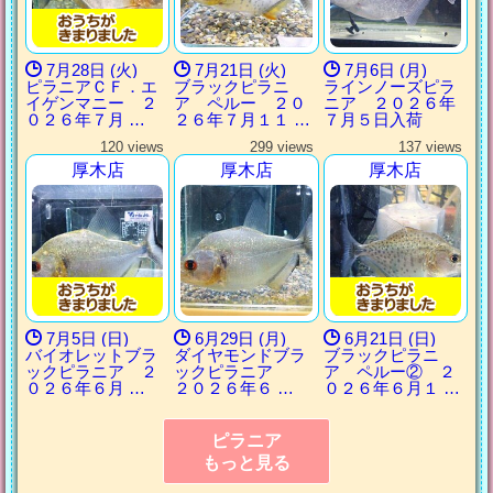
7月28日 (火)
7月21日 (火)
7月6日 (月)
ピラニアＣＦ．エ
ブラックピラニ
ラインノーズピラ
イゲンマニー ２
ア ペルー ２０
ニア ２０２６年
０２６年７月 …
２６年７月１１ …
７月５日入荷
120 views
299 views
137 views
厚木店
厚木店
厚木店
7月5日 (日)
6月29日 (月)
6月21日 (日)
バイオレットブラ
ダイヤモンドブラ
ブラックピラニ
ックピラニア ２
ックピラニア
ア ペルー② ２
０２６年６月 …
２０２６年６ …
０２６年６月１ …
ピラニア
もっと見る