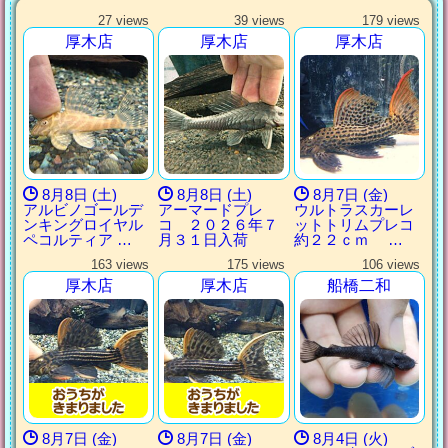
27 views
39 views
179 views
厚木店
厚木店
厚木店
8月8日 (土)
8月8日 (土)
8月7日 (金)
アルビノゴールデ
アーマードプレ
ウルトラスカーレ
ンキングロイヤル
コ ２０２６年７
ットトリムプレコ
ペコルティア …
月３１日入荷
約２２ｃｍ …
163 views
175 views
106 views
厚木店
厚木店
船橋二和
8月7日 (金)
8月7日 (金)
8月4日 (火)