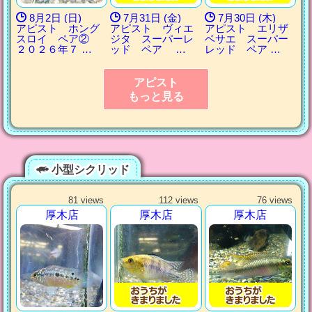
8月2日 (日)
7月31日 (金)
7月30日 (木)
アピスト ホング
アピスト ヴィエ
アピスト エリザ
スロイ ペア②
ジタ スーパーレ
ベサエ スーパー
２０２６年７ …
ッド ペア …
レッド ペア …
アピスト
もっと見る
小型シクリッド
81 views
112 views
76 views
厚木店
厚木店
厚木店