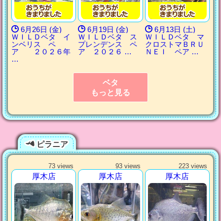
6月26日 (金)
6月19日 (金)
6月13日 (土)
ＷＩＬＤベタ イ
ＷＩＬＤベタ ス
ＷＩＬＤベタ マ
ンベリス ペ
プレンデンス ペ
クロストマＢＲＵ
ア ２０２６年
ア ２０２６ …
ＮＥＩ ペア …
…
ベタ
もっと見る
ピラニア
73 views
93 views
223 views
厚木店
厚木店
厚木店