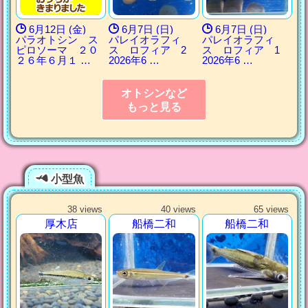
6月12日 (金)
6月7日 (日)
6月7日 (日)
パラオトシン ス
パレイオラフィ
パレイオラフィ
ピロソーマ ２０
ス ロフィア 2
ス ロフィア 1
２６年６月１ …
2026年6 …
2026年6 …
オトシンなど
もっと見る
小型魚
38 views
40 views
65 views
厚木店
船橋二和
船橋二和