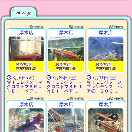
ベタ
45 views
82 views
90 views
厚木店
厚木店
厚木店
8月6日 (木)
7月25日 (土)
7月11日 (土)
ＷＩＬＤベタ マ
ＷＩＬＤベタ マ
ＷＩＬＤベタ ス
クロストマＢＲＵ
クロストマＢＲＵ
プレンデンス ペ
ＮＥＩ ペア …
ＮＥＩ ペア …
ア② ２０２ …
129 views
149 views
192 views
厚木店
厚木店
厚木店