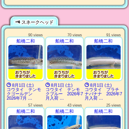
スネークヘッド
90 views
70 views
91 views
船橋二和
船橋二和
船橋二和
8月1日 (土)
8月1日 (土)
8月1日 (土)
コウタイ テンモ
コウタイ テンモ
コウタイ プラチ
クゴールデン
クブルー 2026年7
ナバナナ 2026年7
2026年7月 …
月入荷 …
月入荷 …
57 views
43 views
25 views
船橋二和
船橋二和
船橋二和