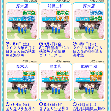
264 views
208 views
355 views
厚木店
船橋二和
厚木店
8月8日 (土)
8月7日 (金)
8月6日 (木)
２０２６年８月７
8月7日船橋二和の
２０２６年８月６
日８日入荷の熱帯
熱帯魚入荷情報！
日入荷の熱帯魚＆
魚＆海水魚
コリドラス …
海水魚
430 views
439 views
342 views
厚木店
厚木店
船橋二和
8月4日 (火)
8月3日 (月)
8月1日 (土)
２０２６年８月４
２０２６年８月３
7月31日船橋二和の