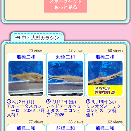
スネークヘッド
もっと見る
中・大型カラシン
20 views
47 views
50 views
船橋二和
船橋二和
船橋二和
8月3日 (月)
7月17日 (金)
6月16日 (火)
アルマータスカシ
レッドテールヘミ
リシオダス ミク
ョーロ 2026年7月
オダス コロンビ
ロレピス 大特
入荷！
ア 2026 …
価！
77 views
86 views
62 views
船橋二和
船橋二和
船橋二和