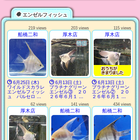
エンゼルフィッシュ
219 views
203 views
115 views
船橋二和
厚木店
厚木店
6月25日 (木)
6月13日 (土)
6月13日 (土)
ワイルドスカラレ
プラチナグリーン
プラチナグリーン
エンゼルフィッシ
エンゼル③ ２０
エンゼル② ２０
ュ バルセロ …
２６年６月１ …
２６年６月１ …
62 views
141 views
434 views
厚木店
船橋二和
船橋二和