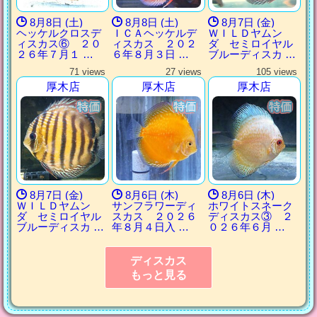
8月8日 (土)
8月8日 (土)
8月7日 (金)
ヘッケルクロスデ
ＩＣＡヘッケルデ
ＷＩＬＤヤムン
ィスカス⑥ ２０
ィスカス ２０２
ダ セミロイヤル
２６年７月１ …
６年８月３日 …
ブルーディスカ …
71 views
27 views
105 views
厚木店
厚木店
厚木店
8月7日 (金)
8月6日 (木)
8月6日 (木)
ＷＩＬＤヤムン
サンフラワーディ
ホワイトスネーク
ダ セミロイヤル
スカス ２０２６
ディスカス③ ２
ブルーディスカ …
年８月４日入 …
０２６年６月 …
ディスカス
もっと見る