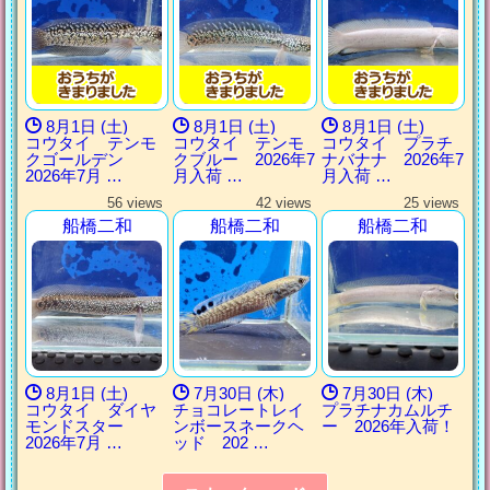
8月1日 (土)
8月1日 (土)
8月1日 (土)
コウタイ テンモ
コウタイ テンモ
コウタイ プラチ
クゴールデン
クブルー 2026年7
ナバナナ 2026年7
2026年7月 …
月入荷 …
月入荷 …
56 views
42 views
25 views
船橋二和
船橋二和
船橋二和
8月1日 (土)
7月30日 (木)
7月30日 (木)
コウタイ ダイヤ
チョコレートレイ
プラチナカムルチ
モンドスター
ンボースネークヘ
ー 2026年入荷！
2026年7月 …
ッド 202 …