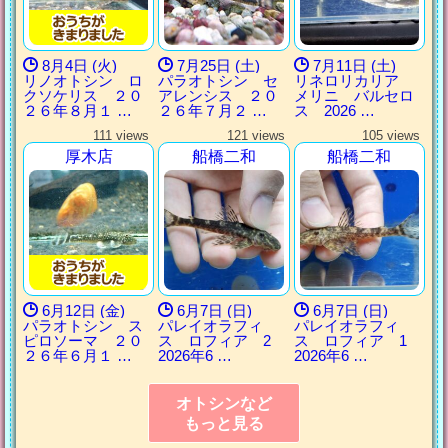
8月4日 (火)
7月25日 (土)
7月11日 (土)
リノオトシン ロ
パラオトシン セ
リネロリカリア
クソケリス ２０
アレンシス ２０
メリニ バルセロ
２６年８月１ …
２６年７月２ …
ス 2026 …
111 views
121 views
105 views
厚木店
船橋二和
船橋二和
6月12日 (金)
6月7日 (日)
6月7日 (日)
パラオトシン ス
パレイオラフィ
パレイオラフィ
ピロソーマ ２０
ス ロフィア 2
ス ロフィア 1
２６年６月１ …
2026年6 …
2026年6 …
オトシンなど
もっと見る