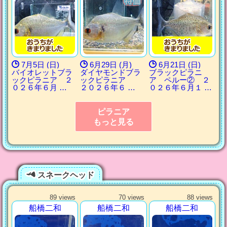
7月5日 (日)
6月29日 (月)
6月21日 (日)
バイオレットブラ
ダイヤモンドブラ
ブラックピラニ
ックピラニア ２
ックピラニア
ア ペルー② ２
０２６年６月 …
２０２６年６ …
０２６年６月１ …
ピラニア
もっと見る
スネークヘッド
89 views
70 views
88 views
船橋二和
船橋二和
船橋二和