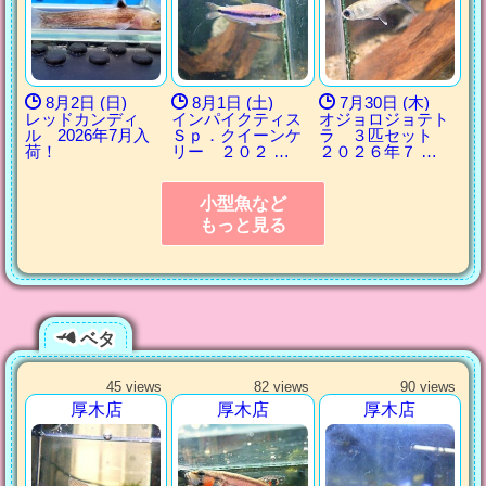
8月2日 (日)
8月1日 (土)
7月30日 (木)
レッドカンディ
インパイクティス
オジョロジョテト
ル 2026年7月入
Ｓｐ．クイーンケ
ラ ３匹セット
荷！
リー ２０２ …
２０２６年７ …
小型魚など
もっと見る
ベタ
45 views
82 views
90 views
厚木店
厚木店
厚木店