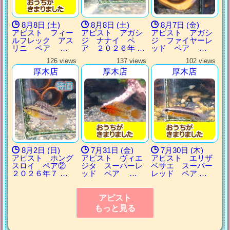
8月8日 (土)
8月8日 (土)
8月7日 (金)
アピスト フィー
アピスト アガシ
アピスト アガシ
ルフレック アス
ジ ナナイ ペ
ジ ファイヤーレ
リニ ペア …
ア ２０２６年 …
ッド ペア …
126 views
137 views
102 views
厚木店
厚木店
厚木店
8月2日 (日)
7月31日 (金)
7月30日 (木)
アピスト ホング
アピスト ヴィエ
アピスト エリザ
スロイ ペア②
ジタ スーパーレ
ベサエ スーパー
２０２６年７ …
ッド ペア …
レッド ペア …
アピスト
もっと見る