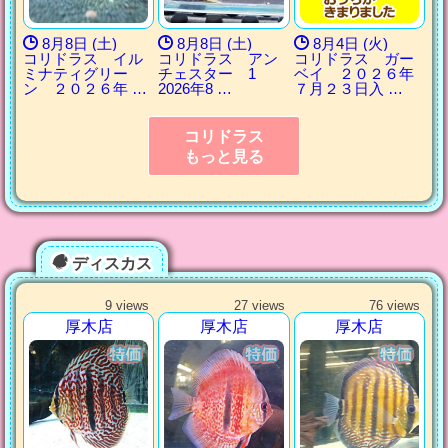
8月8日 (土)
8月8日 (土)
8月4日 (火)
コリドラス イル
コリドラス アン
コリドラス ガー
ミナティグリー
チェスター 1
ベイ ２０２６年
ン ２０２６年 …
2026年8 …
７月２３日入 …
コリドラス
もっと見る
ディスカス
9 views
27 views
76 views
厚木店
厚木店
厚木店