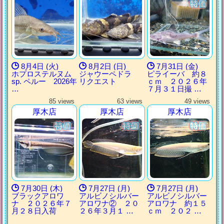
8月4日 (火)
8月2日 (日)
7月31日 (金)
ホプロステルヌム
ジャウーペドラ
ピライーバ 約８
sp. ペルー 2026年
リクエスト
ｃｍ ２０２６年
…
７月３１日撮 …
85 views
63 views
49 views
厚木店
厚木店
厚木店
7月30日 (木)
7月27日 (月)
7月27日 (月)
ブラックアロワ
アルビノシルバー
アルビノシルバー
ナ ２０２６年７
アロワナ② ２０
アロワナ 約１５
月２８日入荷
２６年３月１ …
ｃｍ ２０２ …