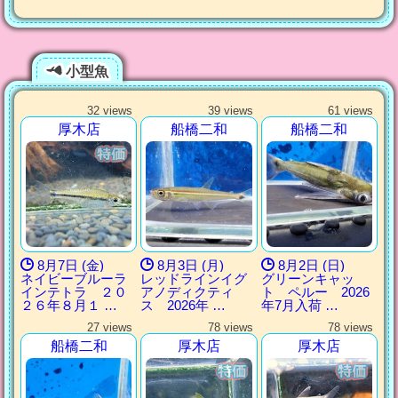
小型魚
32 views
39 views
61 views
厚木店
船橋二和
船橋二和
8月7日 (金)
8月3日 (月)
8月2日 (日)
ネイビーブルーラ
レッドラインイグ
グリーンキャッ
インテトラ ２０
アノディクティ
ト ペルー 2026
２６年８月１ …
ス 2026年 …
年7月入荷 …
27 views
78 views
78 views
船橋二和
厚木店
厚木店