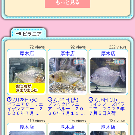
もっと見る
ピラニア
72 views
92 views
222 views
厚木店
厚木店
厚木店
7月28日 (火)
7月21日 (火)
7月6日 (月)
ピラニアＣＦ．エ
ブラックピラニ
ラインノーズピラ
イゲンマニー ２
ア ペルー ２０
ニア ２０２６年
０２６年７月 …
２６年７月１１ …
７月５日入荷
119 views
295 views
137 views
厚木店
厚木店
厚木店