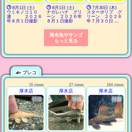
8月1日 (土)
8月1日 (土)
7月30日 (木)
ウミキノコ１０
ナガレハナ グリ
スターポリプ グ
連 ２０２６
ーン ２０２６年
リーン ２０２６
年８月１日撮影
８月１日撮影
年７月３０日 …
海水魚やサンゴ
もっと見る
プレコ
15 views
27 views
164 views
厚木店
厚木店
厚木店