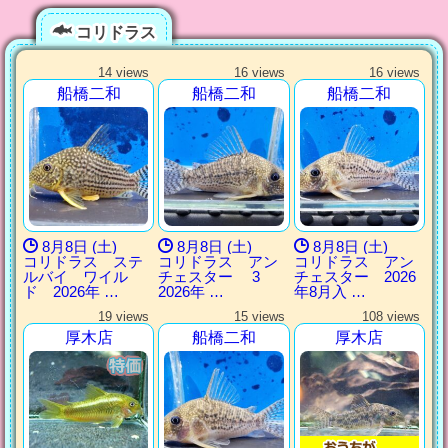
コリドラス
14 views
16 views
16 views
船橋二和
船橋二和
船橋二和
8月8日 (土)
8月8日 (土)
8月8日 (土)
コリドラス ステ
コリドラス アン
コリドラス アン
ルバイ ワイル
チェスター 3
チェスター 2026
ド 2026年 …
2026年 …
年8月入 …
19 views
15 views
108 views
厚木店
船橋二和
厚木店