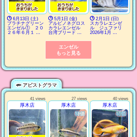
6月13日 (土)
5月1日 (金)
2月1日 (日)
プラチナグリーン
アルビノネグロス
スカラレエンゼ
エンゼル① ２０
カラレエンゼル
ル ジュファリ
２６年６月１ …
台湾ブリード …
2026年1月 …
エンゼル
もっと見る
アピストグラマ
41 views
27 views
40 views
厚木店
厚木店
厚木店