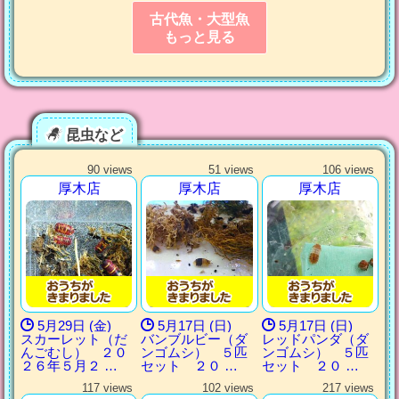
古代魚・大型魚
もっと見る
昆虫など
90 views
51 views
106 views
厚木店
厚木店
厚木店
5月29日 (金)
5月17日 (日)
5月17日 (日)
スカーレット（だ
バンブルビー（ダ
レッドパンダ（ダ
んごむし） ２０
ンゴムシ） ５匹
ンゴムシ） ５匹
２６年５月２ …
セット ２０ …
セット ２０ …
117 views
102 views
217 views