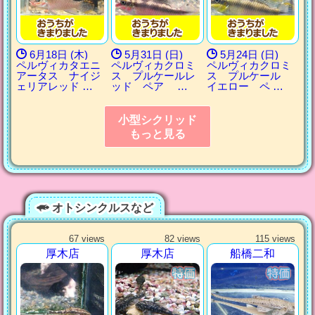
6月18日 (木)
5月31日 (日)
5月24日 (日)
ペルヴィカタエニ
ペルヴィカクロミ
ペルヴィカクロミ
アータス ナイジ
ス プルケールレ
ス プルケール
ェリアレッド …
ッド ペア …
イエロー ペ …
小型シクリッド
もっと見る
オトシンクルスなど
67 views
82 views
115 views
厚木店
厚木店
船橋二和