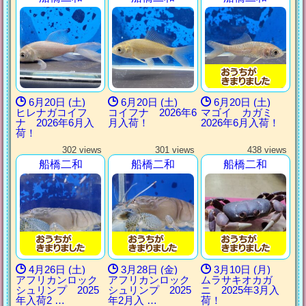
6月20日 (土)
6月20日 (土)
6月20日 (土)
ヒレナガコイフ
コイフナ 2026年6
マゴイ カガミ
ナ 2026年6月入
月入荷！
2026年6月入荷！
荷！
302 views
301 views
438 views
船橋二和
船橋二和
船橋二和
4月26日 (土)
3月28日 (金)
3月10日 (月)
アフリカンロック
アフリカンロック
ムラサキオカガ
シュリンプ 2025
シュリンプ 2025
ニ 2025年3月入
年入荷2 …
年2月入 …
荷！