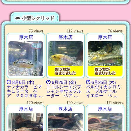
小型シクリッド
75 views
112 views
76 views
厚木店
厚木店
厚木店
8月6日 (木)
6月26日 (金)
6月25日 (木)
ナンナカラ ビマ
ニコルシーエジプ
ペルヴィカクロミ
キュラータ ペ
シャンマウスブル
ス プルケール
ア ２０２６年 …
ーダー ペア …
イエロー ペ …
120 views
120 views
111 views
厚木店
厚木店
厚木店