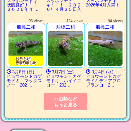
スッポンモドキ
スッポンモド
スッポンモドキ
状態良好！！！
キ！！！ ２０２
2026年4月入荷！
２０２６年４ …
６年４月２５日入
…
93 views
124 views
94 views
船橋二和
船橋二和
船橋二和
3月8日 (日)
3月7日 (土)
3月4日 (水)
ヒョウモントカゲ
ヒョウモントカゲ
ヒョウモントカゲ
モドキ マックス
モドキ ハイイエ
モドキディアブロ
ノー 202 …
ロー 202 …
ブランコ 2 …
ハ虫類など
もっと見る