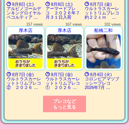
8月8日 (土)
8月8日 (土)
8月7日 (金)
アルビノゴールデ
アーマードプレ
ウルトラスカーレ
ンキングロイヤル
コ ２０２６年７
ットトリムプレコ
ペコルティア …
月３１日入荷
約２２ｃｍ …
157 views
167 views
102 views
厚木店
厚木店
船橋二和
8月7日 (金)
8月7日 (金)
8月4日 (火)
ウルトラスカーレ
ウルトラスカーレ
コロンビアマツブ
ットトリムプレコ
ットトリムプレコ
ッシープレコ
② ２０２６ …
① ２０２６ …
2026年7月 …
プレコなど
もっと見る