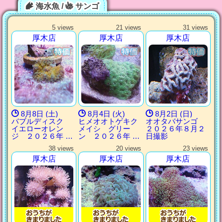
海水魚 /
サンゴ
5 views
21 views
31 views
厚木店
厚木店
厚木店
8月8日 (土)
8月4日 (火)
8月2日 (日)
バブルディスク
ヒメオオトゲキク
オオタバサンゴ
イエローオレン
メイシ グリー
２０２６年８月２
ジ ２０２６年 …
ン ２０２６年 …
日撮影
38 views
20 views
23 views
厚木店
厚木店
厚木店