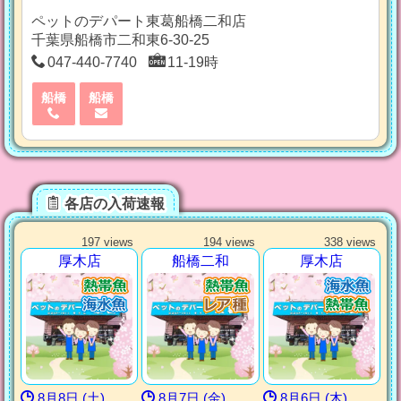
ペットのデパート東葛船橋二和店
千葉県船橋市二和東6-30-25
047-440-7740
11-19時
船橋
船橋
各店の入荷速報
197 views
194 views
338 views
厚木店
船橋二和
厚木店
8月8日 (土)
8月7日 (金)
8月6日 (木)