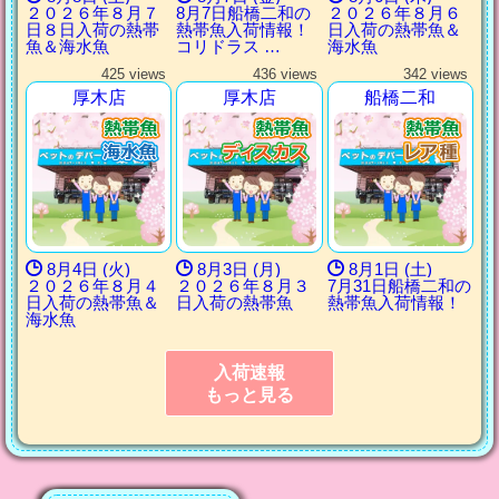
２０２６年８月７
8月7日船橋二和の
２０２６年８月６
日８日入荷の熱帯
熱帯魚入荷情報！
日入荷の熱帯魚＆
魚＆海水魚
コリドラス …
海水魚
425 views
436 views
342 views
厚木店
厚木店
船橋二和
8月4日 (火)
8月3日 (月)
8月1日 (土)
２０２６年８月４
２０２６年８月３
7月31日船橋二和の
日入荷の熱帯魚＆
日入荷の熱帯魚
熱帯魚入荷情報！
海水魚
入荷速報
もっと見る