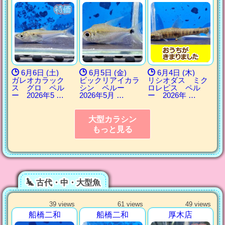
6月6日 (土)
6月5日 (金)
6月4日 (木)
ガレオカラック
ビックリアイカラ
リシオダス ミク
ス グロ ペル
シン ペルー
ロレピス ペル
ー 2026年5 …
2026年5月 …
ー 2026年 …
大型カラシン
もっと見る
古代・中・大型魚
39 views
61 views
49 views
船橋二和
船橋二和
厚木店