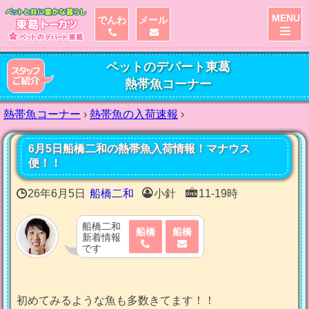
MENU
でんわ
メール
ペットのデパート東葛
熱帯魚コーナー
熱帯魚コーナー
›
熱帯魚の入荷速報
›
6月5日船橋二和の熱帯魚入荷情報！マナウス
便！！
26年6月5日
船橋二和
小針
11-19時
船橋二和
船橋
船橋
新着情報
です
初めてみるような魚も多数きてます！！