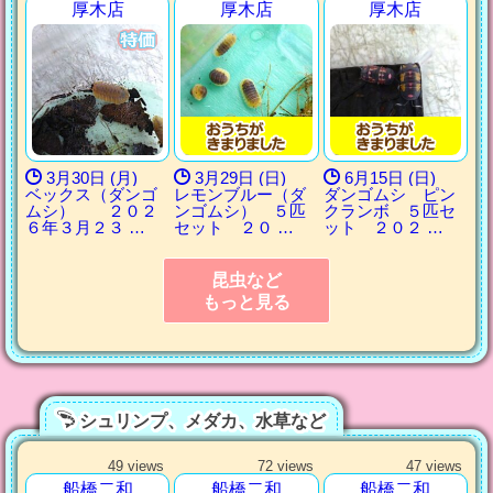
厚木店
厚木店
厚木店
3月30日 (月)
3月29日 (日)
6月15日 (日)
ベックス（ダンゴ
レモンブルー（ダ
ダンゴムシ ピン
ムシ） ２０２
ンゴムシ） ５匹
クランボ ５匹セ
６年３月２３ …
セット ２０ …
ット ２０２ …
昆虫など
もっと見る
シュリンプ、メダカ、水草など
49 views
72 views
47 views
船橋二和
船橋二和
船橋二和