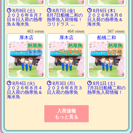
8月8日 (土)
8月7日 (金)
8月6日 (木)
２０２６年８月７
8月7日船橋二和の
２０２６年８月６
日８日入荷の熱帯
熱帯魚入荷情報！
日入荷の熱帯魚＆
魚＆海水魚
コリドラス …
海水魚
463 views
464 views
347 views
厚木店
厚木店
船橋二和
8月4日 (火)
8月3日 (月)
8月1日 (土)
２０２６年８月４
２０２６年８月３
7月31日船橋二和の
日入荷の熱帯魚＆
日入荷の熱帯魚
熱帯魚入荷情報！
海水魚
入荷速報
もっと見る