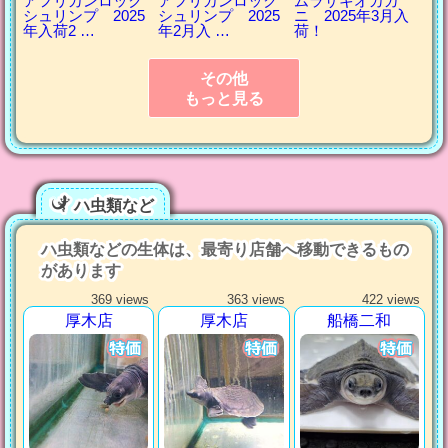
アフリカンロック
アフリカンロック
ムラサキオカガ
シュリンプ 2025
シュリンプ 2025
ニ 2025年3月入
年入荷2 …
年2月入 …
荷！
その他
もっと見る
ハ虫類など
ハ虫類などの生体は、最寄り店舗へ移動できるもの
があります
369 views
363 views
422 views
厚木店
厚木店
船橋二和