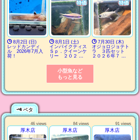
8月2日 (日)
8月1日 (土)
7月30日 (木)
レッドカンディ
インパイクティス
オジョロジョテト
ル 2026年7月入
Ｓｐ．クイーンケ
ラ ３匹セット
荷！
リー ２０２ …
２０２６年７ …
小型魚など
もっと見る
ベタ
46 views
84 views
91 views
厚木店
厚木店
厚木店