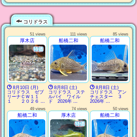
コリドラス
51 views
111 views
85 views
厚木店
船橋二和
船橋二和
8月10日 (月)
8月8日 (土)
8月8日 (土)
コリドラス ゼブ
コリドラス ステ
コリドラス アン
リーナＣＷ１１
ルバイ ワイル
チェスター 3
１ ２０２６ …
ド 2026年 …
2026年 …
49 views
74 views
50 views
船橋二和
厚木店
船橋二和