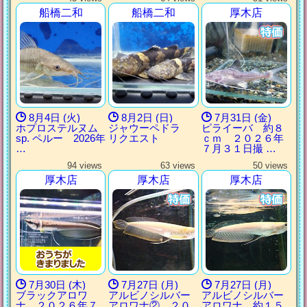
船橋二和
船橋二和
厚木店
8月4日 (火)
8月2日 (日)
7月31日 (金)
ホプロステルヌム
ジャウーペドラ
ピライーバ 約８
sp. ペルー 2026年
リクエスト
ｃｍ ２０２６年
…
７月３１日撮 …
94 views
63 views
50 views
厚木店
厚木店
厚木店
7月30日 (木)
7月27日 (月)
7月27日 (月)
ブラックアロワ
アルビノシルバー
アルビノシルバー
ナ ２０２６年７
アロワナ② ２０
アロワナ 約１５