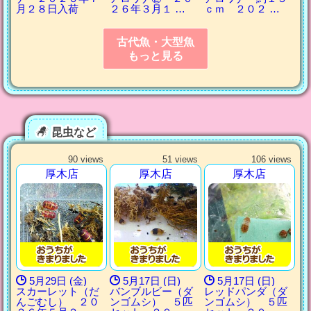
月２８日入荷
２６年３月１ …
ｃｍ ２０２ …
古代魚・大型魚
もっと見る
昆虫など
90 views
51 views
106 views
厚木店
厚木店
厚木店
5月29日 (金)
5月17日 (日)
5月17日 (日)
スカーレット（だ
バンブルビー（ダ
レッドパンダ（ダ
んごむし） ２０
ンゴムシ） ５匹
ンゴムシ） ５匹