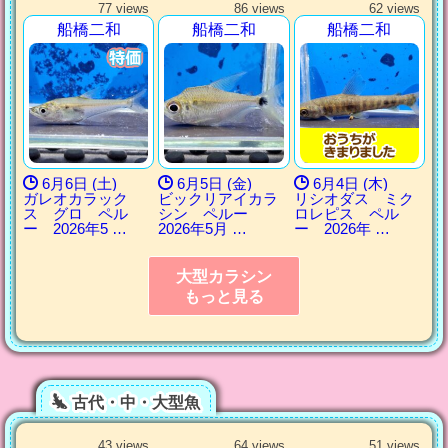
77 views
86 views
62 views
船橋二和
船橋二和
船橋二和
6月6日 (土)
6月5日 (金)
6月4日 (木)
ガレオカラック
ビックリアイカラ
リシオダス ミク
ス グロ ペル
シン ペルー
ロレピス ペル
ー 2026年5 …
2026年5月 …
ー 2026年 …
大型カラシン
もっと見る
古代・中・大型魚
43 views
64 views
51 views