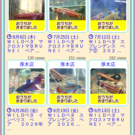
8月6日 (木)
7月25日 (土)
7月11日 (土)
ＷＩＬＤベタ マ
ＷＩＬＤベタ マ
ＷＩＬＤベタ ス
クロストマＢＲＵ
クロストマＢＲＵ
プレンデンス ペ
ＮＥＩ ペア …
ＮＥＩ ペア …
ア② ２０２ …
130 views
151 views
192 views
厚木店
厚木店
厚木店
6月26日 (金)
6月19日 (金)
6月13日 (土)
ＷＩＬＤベタ イ
ＷＩＬＤベタ ス
ＷＩＬＤベタ マ
ンベリス ペ
プレンデンス ペ
クロストマＢＲＵ
ア ２０２６年
ア ２０２６ …
ＮＥＩ ペア …
…