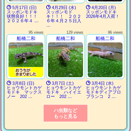
5月17日 (日)
4月29日 (水)
4月20日 (月)
スッポンモドキ
スッポンモド
スッポンモドキ
状態良好！！！
キ！！！ ２０２
2026年4月入荷！
２０２６年４ …
６年４月２５日入
…
95 views
129 views
96 views
船橋二和
船橋二和
船橋二和
3月8日 (日)
3月7日 (土)
3月4日 (水)
ヒョウモントカゲ
ヒョウモントカゲ
ヒョウモントカゲ
モドキ マックス
モドキ ハイイエ
モドキディアブロ
ノー 202 …
ロー 202 …
ブランコ 2 …
ハ虫類など
もっと見る