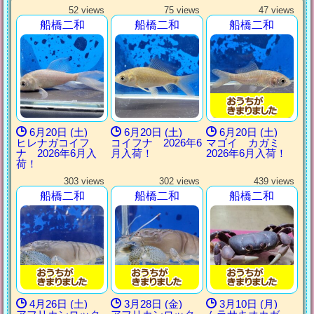
52 views
75 views
47 views
船橋二和
船橋二和
船橋二和
6月20日 (土)
6月20日 (土)
6月20日 (土)
ヒレナガコイフ
コイフナ 2026年6
マゴイ カガミ
ナ 2026年6月入
月入荷！
2026年6月入荷！
荷！
303 views
302 views
439 views
船橋二和
船橋二和
船橋二和
4月26日 (土)
3月28日 (金)
3月10日 (月)