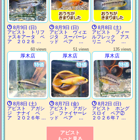
8月9日 (日)
8月9日 (日)
8月8日 (土)
アピスト トリフ
アピスト ヴィエ
アピスト フィー
ァスキアータ ペ
ジタ スーパーレ
ルフレック アス
ア ２０２６ …
ッド ペア …
リニ ペア …
60 views
51 views
135 views
厚木店
厚木店
厚木店
8月8日 (土)
8月7日 (金)
8月2日 (日)
アピスト アガシ
アピスト アガシ
アピスト ホング
ジ ナナイ ペ
ジ ファイヤーレ
スロイ ペア②
ア ２０２６年 …
ッド ペア …
２０２６年７ …
アピスト
もっと見る