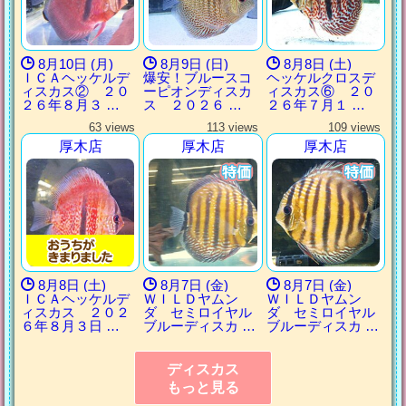
8月10日 (月)
8月9日 (日)
8月8日 (土)
ＩＣＡヘッケルデ
爆安！ブルースコ
ヘッケルクロスデ
ィスカス② ２０
ーピオンディスカ
ィスカス⑥ ２０
２６年８月３ …
ス ２０２６ …
２６年７月１ …
63 views
113 views
109 views
厚木店
厚木店
厚木店
8月8日 (土)
8月7日 (金)
8月7日 (金)
ＩＣＡヘッケルデ
ＷＩＬＤヤムン
ＷＩＬＤヤムン
ィスカス ２０２
ダ セミロイヤル
ダ セミロイヤル
６年８月３日 …
ブルーディスカ …
ブルーディスカ …
ディスカス
もっと見る