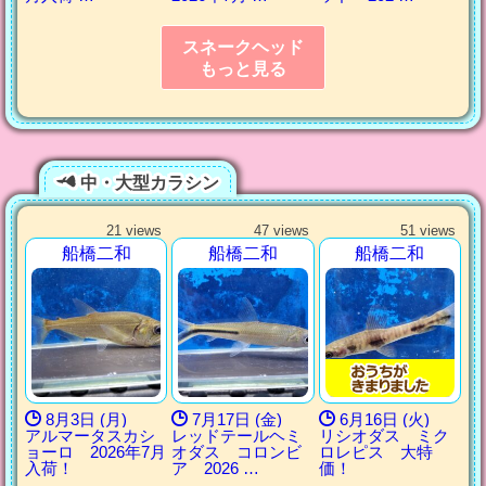
スネークヘッド
もっと見る
中・大型カラシン
21 views
47 views
51 views
船橋二和
船橋二和
船橋二和
8月3日 (月)
7月17日 (金)
6月16日 (火)
アルマータスカシ
レッドテールヘミ
リシオダス ミク
ョーロ 2026年7月
オダス コロンビ
ロレピス 大特
入荷！
ア 2026 …
価！