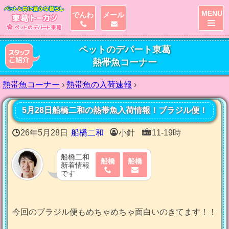
MENU
でんわ
メール
ペットのデパート東葛
熱帯魚コーナー
熱帯魚コーナー
›
熱帯魚の入荷速報
›
5月28日船橋二和の熱帯魚入荷情報！ブラジル便！
26年5月28日
船橋二和
小針
11-19時
船橋二和
船橋
船橋
新着情報
です
今回のブラジル便もめちゃめちゃ面白いのきてます！！