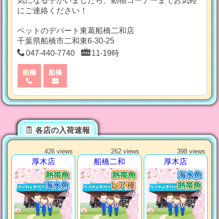
気になる子がいましたら、動物コーナーまでお気軽
にご連絡ください！
ペットのデパート東葛船橋二和店
千葉県船橋市二和東6-30-25
047-440-7740
11-19時
船橋
船橋
各店の入荷速報
426 views
262 views
398 views
厚木店
船橋二和
厚木店