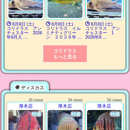
8月8日 (土)
8月8日 (土)
8月8日 (土)
コリドラス アン
コリドラス イル
コリドラス アン
チェスター 2026
ミナティグリー
チェスター 1
年8月入 …
ン ２０２６年 …
2026年8 …
コリドラス
もっと見る
ディスカス
18 views
34 views
56 views
厚木店
厚木店
厚木店