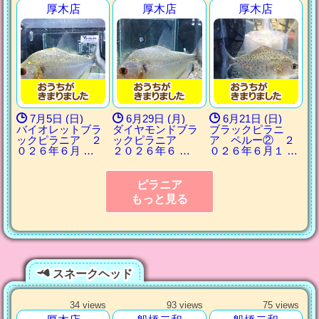
厚木店
厚木店
厚木店
7月5日 (日)
6月29日 (月)
6月21日 (日)
バイオレットブラ
ダイヤモンドブラ
ブラックピラニ
ックピラニア ２
ックピラニア
ア ペルー② ２
０２６年６月 …
２０２６年６ …
０２６年６月１ …
ピラニア
もっと見る
スネークヘッド
34 views
93 views
75 views