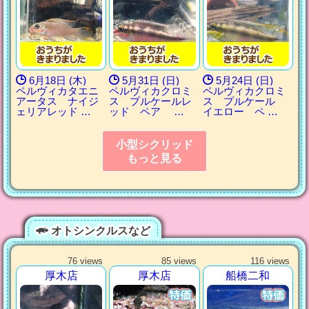
6月18日 (木)
5月31日 (日)
5月24日 (日)
ペルヴィカタエニ
ペルヴィカクロミ
ペルヴィカクロミ
アータス ナイジ
ス プルケールレ
ス プルケール
ェリアレッド …
ッド ペア …
イエロー ペ …
小型シクリッド
もっと見る
オトシンクルスなど
76 views
85 views
116 views
厚木店
厚木店
船橋二和