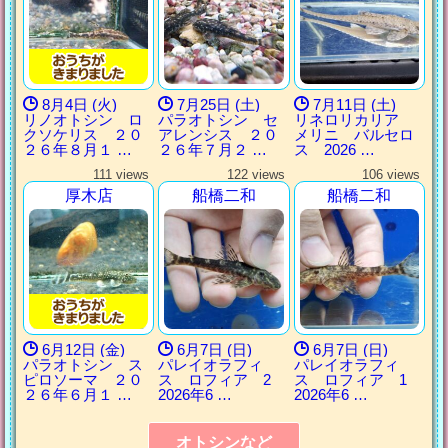
8月4日 (火)
7月25日 (土)
7月11日 (土)
リノオトシン ロ
パラオトシン セ
リネロリカリア
クソケリス ２０
アレンシス ２０
メリニ バルセロ
２６年８月１ …
２６年７月２ …
ス 2026 …
111 views
122 views
106 views
厚木店
船橋二和
船橋二和
6月12日 (金)
6月7日 (日)
6月7日 (日)
パラオトシン ス
パレイオラフィ
パレイオラフィ
ピロソーマ ２０
ス ロフィア 2
ス ロフィア 1
２６年６月１ …
2026年6 …
2026年6 …
オトシンなど