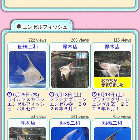
エンゼルフィッシュ
222 views
205 views
115 views
船橋二和
厚木店
厚木店
6月25日 (木)
6月13日 (土)
6月13日 (土)
ワイルドスカラレ
プラチナグリーン
プラチナグリーン
エンゼルフィッシ
エンゼル③ ２０
エンゼル② ２０
ュ バルセロ …
２６年６月１ …
２６年６月１ …
63 views
141 views
435 views
厚木店
船橋二和
船橋二和