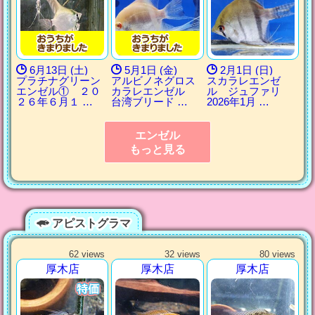
6月13日 (土)
5月1日 (金)
2月1日 (日)
プラチナグリーン
アルビノネグロス
スカラレエンゼ
エンゼル① ２０
カラレエンゼル
ル ジュファリ
２６年６月１ …
台湾ブリード …
2026年1月 …
エンゼル
もっと見る
アピストグラマ
62 views
32 views
80 views
厚木店
厚木店
厚木店