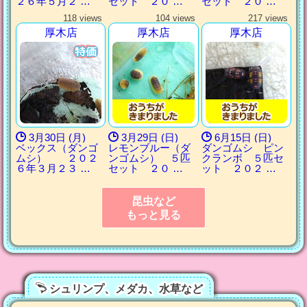
２６年５月２ …
セット ２０ …
セット ２０ …
118 views
104 views
217 views
厚木店
厚木店
厚木店
3月30日 (月)
3月29日 (日)
6月15日 (日)
ベックス（ダンゴ
レモンブルー（ダ
ダンゴムシ ピン
ムシ） ２０２
ンゴムシ） ５匹
クランボ ５匹セ
６年３月２３ …
セット ２０ …
ット ２０２ …
昆虫など
もっと見る
シュリンプ、メダカ、水草など