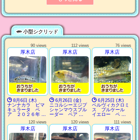
小型シクリッド
90 views
112 views
76 views
厚木店
厚木店
厚木店
8月6日 (木)
6月26日 (金)
6月25日 (木)
ナンナカラ ビマ
ニコルシーエジプ
ペルヴィカクロミ
キュラータ ペ
シャンマウスブル
ス プルケール
ア ２０２６年 …
ーダー ペア …
イエロー ペ …
120 views
120 views
111 views
厚木店
厚木店
厚木店