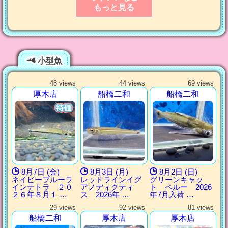
もっと見る
小型魚
48 views
44 views
69 views
厚木店
船橋二和
船橋二和
8月7日 (金)
8月3日 (月)
8月2日 (日)
ネイビーブルーラ
レッドラインイグ
グリーンキャッ
インテトラ ２０
アノディクティ
ト ペルー 2026
２６年８月１ …
ス 2026年 …
年7月入荷 …
29 views
92 views
81 views
船橋二和
厚木店
厚木店