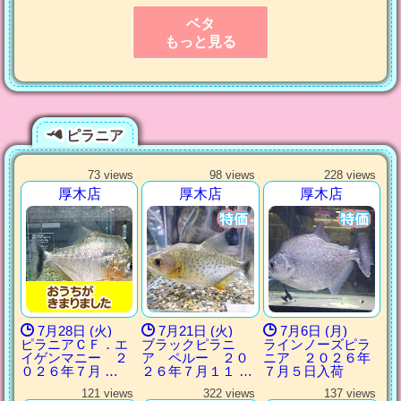
ベタ
もっと見る
ピラニア
73 views
98 views
228 views
厚木店
厚木店
厚木店
7月28日 (火)
7月21日 (火)
7月6日 (月)
ピラニアＣＦ．エ
ブラックピラニ
ラインノーズピラ
イゲンマニー ２
ア ペルー ２０
ニア ２０２６年
０２６年７月 …
２６年７月１１ …
７月５日入荷
121 views
322 views
137 views