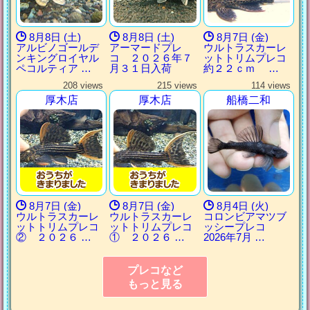
8月8日 (土)
8月8日 (土)
8月7日 (金)
アルビノゴールデ
アーマードプレ
ウルトラスカーレ
ンキングロイヤル
コ ２０２６年７
ットトリムプレコ
ペコルティア …
月３１日入荷
約２２ｃｍ …
208 views
215 views
114 views
厚木店
厚木店
船橋二和
8月7日 (金)
8月7日 (金)
8月4日 (火)
ウルトラスカーレ
ウルトラスカーレ
コロンビアマツブ
ットトリムプレコ
ットトリムプレコ
ッシープレコ
② ２０２６ …
① ２０２６ …
2026年7月 …
プレコなど
もっと見る