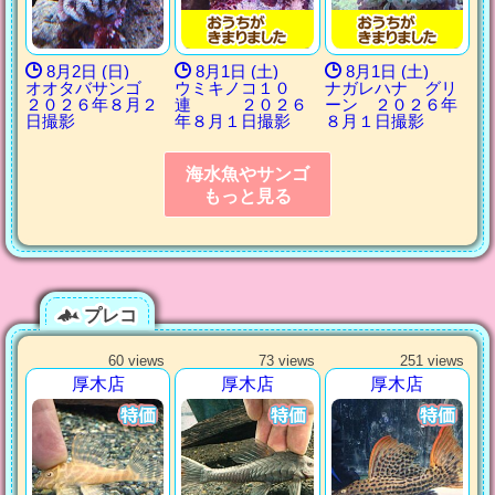
8月2日 (日)
8月1日 (土)
8月1日 (土)
オオタバサンゴ
ウミキノコ１０
ナガレハナ グリ
２０２６年８月２
連 ２０２６
ーン ２０２６年
日撮影
年８月１日撮影
８月１日撮影
海水魚やサンゴ
もっと見る
プレコ
60 views
73 views
251 views
厚木店
厚木店
厚木店