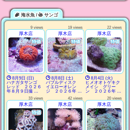
海水魚 /
サンゴ
9 views
19 views
22 views
厚木店
厚木店
厚木店
8月9日 (日)
8月8日 (土)
8月4日 (火)
ハナガタサンゴ
バブルディスク
ヒメオオトゲキク
レッド ２０２６
イエローオレン
メイシ グリー
年８月９日撮 …
ジ ２０２６年 …
ン ２０２６年 …
33 views
42 views
20 views
厚木店
厚木店
厚木店