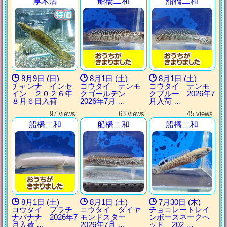
厚木店
船橋二和
船橋二和
8月9日 (日)
8月1日 (土)
8月1日 (土)
チャンナ インセ
コウタイ テンモ
コウタイ テンモ
イン ２０２６年
クゴールデン
クブルー 2026年7
８月６日入荷
2026年7月 …
月入荷 …
97 views
63 views
45 views
船橋二和
船橋二和
船橋二和
8月1日 (土)
8月1日 (土)
7月30日 (木)
コウタイ プラチ
コウタイ ダイヤ
チョコレートレイ
ナバナナ 2026年7
モンドスター
ンボースネークヘ
月入荷 …
2026年7月 …
ッド 202 …