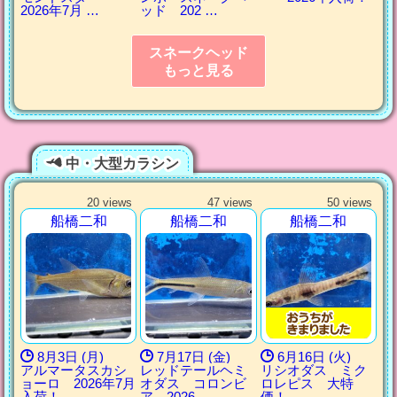
2026年7月 …
ッド 202 …
スネークヘッド
もっと見る
中・大型カラシン
20 views
47 views
50 views
船橋二和
船橋二和
船橋二和
8月3日 (月)
7月17日 (金)
6月16日 (火)
アルマータスカシ
レッドテールヘミ
リシオダス ミク
ョーロ 2026年7月
オダス コロンビ
ロレピス 大特
入荷！
ア 2026 …
価！