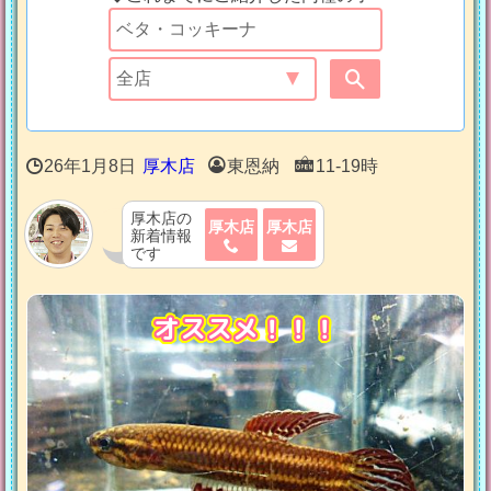
26年1月8日
厚木店
東恩納
11-19時
厚木店の
厚木店
厚木店
新着情報
です
オススメ！！！