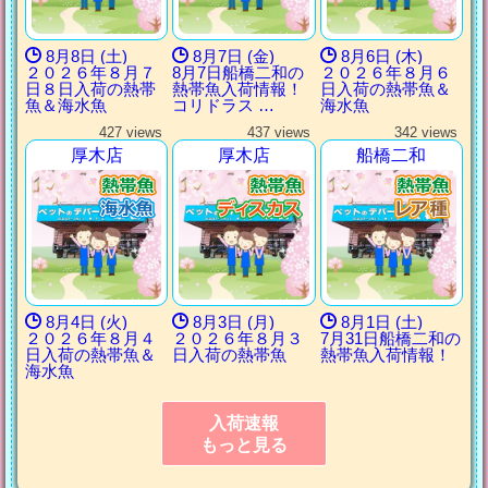
8月8日 (土)
8月7日 (金)
8月6日 (木)
２０２６年８月７
8月7日船橋二和の
２０２６年８月６
日８日入荷の熱帯
熱帯魚入荷情報！
日入荷の熱帯魚＆
魚＆海水魚
コリドラス …
海水魚
427 views
437 views
342 views
厚木店
厚木店
船橋二和
8月4日 (火)
8月3日 (月)
8月1日 (土)
２０２６年８月４
２０２６年８月３
7月31日船橋二和の
日入荷の熱帯魚＆
日入荷の熱帯魚
熱帯魚入荷情報！
海水魚
入荷速報
もっと見る