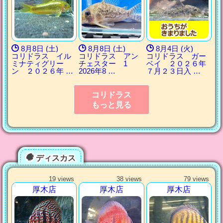
8月8日 (土)
8月8日 (土)
8月4日 (火)
コリドラス イル
コリドラス アン
コリドラス ガー
ミナティグリー
チェスター 1
ベイ ２０２６年
ン ２０２６年 …
2026年8 …
７月２３日入 …
コリドラス
もっと見る
ディスカス
19 views
38 views
79 views
厚木店
厚木店
厚木店