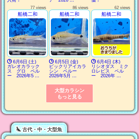
77 views
86 views
62 views
船橋二和
船橋二和
船橋二和
6月6日 (土)
6月5日 (金)
6月4日 (木)
ガレオカラック
ビックリアイカラ
リシオダス ミク
ス グロ ペル
シン ペルー
ロレピス ペル
ー 2026年5 …
2026年5月 …
ー 2026年 …
大型カラシン
もっと見る
古代・中・大型魚