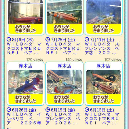
8月6日 (木)
7月25日 (土)
7月11日 (土)
ＷＩＬＤベタ マ
ＷＩＬＤベタ マ
ＷＩＬＤベタ ス
クロストマＢＲＵ
クロストマＢＲＵ
プレンデンス ペ
ＮＥＩ ペア …
ＮＥＩ ペア …
ア② ２０２ …
129 views
149 views
192 views
厚木店
厚木店
厚木店
6月26日 (金)
6月19日 (金)
6月13日 (土)
ＷＩＬＤベタ イ
ＷＩＬＤベタ ス
ＷＩＬＤベタ マ
ンベリス ペ
プレンデンス ペ
クロストマＢＲＵ
ア ２０２６年
ア ２０２６ …
ＮＥＩ ペア …
…