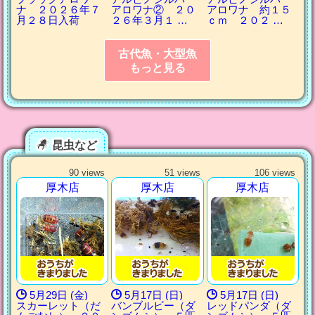
ナ ２０２６年７
アロワナ② ２０
アロワナ 約１５
月２８日入荷
２６年３月１ …
ｃｍ ２０２ …
古代魚・大型魚
もっと見る
昆虫など
90 views
51 views
106 views
厚木店
厚木店
厚木店
5月29日 (金)
5月17日 (日)
5月17日 (日)
スカーレット（だ
バンブルビー（ダ
レッドパンダ（ダ