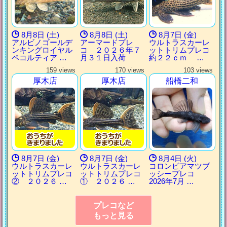
8月8日 (土)
8月8日 (土)
8月7日 (金)
アルビノゴールデ
アーマードプレ
ウルトラスカーレ
ンキングロイヤル
コ ２０２６年７
ットトリムプレコ
ペコルティア …
月３１日入荷
約２２ｃｍ …
159 views
170 views
103 views
厚木店
厚木店
船橋二和
8月7日 (金)
8月7日 (金)
8月4日 (火)
ウルトラスカーレ
ウルトラスカーレ
コロンビアマツブ
ットトリムプレコ
ットトリムプレコ
ッシープレコ
② ２０２６ …
① ２０２６ …
2026年7月 …
プレコなど
もっと見る