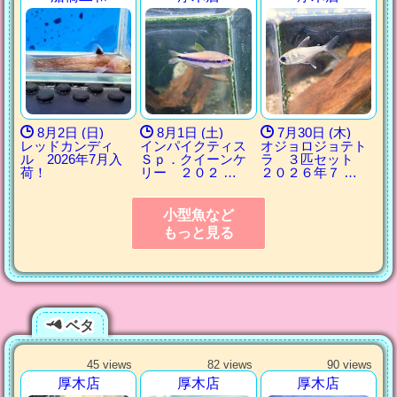
8月2日 (日)
8月1日 (土)
7月30日 (木)
レッドカンディ
インパイクティス
オジョロジョテト
ル 2026年7月入
Ｓｐ．クイーンケ
ラ ３匹セット
荷！
リー ２０２ …
２０２６年７ …
小型魚など
もっと見る
ベタ
45 views
82 views
90 views
厚木店
厚木店
厚木店