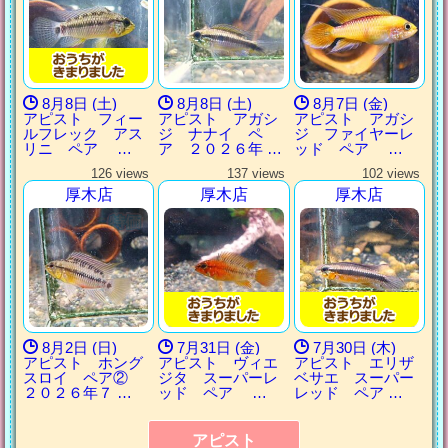
8月8日 (土)
8月8日 (土)
8月7日 (金)
アピスト フィー
アピスト アガシ
アピスト アガシ
ルフレック アス
ジ ナナイ ペ
ジ ファイヤーレ
リニ ペア …
ア ２０２６年 …
ッド ペア …
126 views
137 views
102 views
厚木店
厚木店
厚木店
8月2日 (日)
7月31日 (金)
7月30日 (木)
アピスト ホング
アピスト ヴィエ
アピスト エリザ
スロイ ペア②
ジタ スーパーレ
ベサエ スーパー
２０２６年７ …
ッド ペア …
レッド ペア …
アピスト