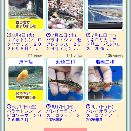
8月4日 (火)
7月25日 (土)
7月11日 (土)
リノオトシン ロ
パラオトシン セ
リネロリカリア
クソケリス ２０
アレンシス ２０
メリニ バルセロ
２６年８月１ …
２６年７月２ …
ス 2026 …
111 views
121 views
105 views
厚木店
船橋二和
船橋二和
6月12日 (金)
6月7日 (日)
6月7日 (日)
パラオトシン ス
パレイオラフィ
パレイオラフィ
ピロソーマ ２０
ス ロフィア 2
ス ロフィア 1
２６年６月１ …
2026年6 …
2026年6 …