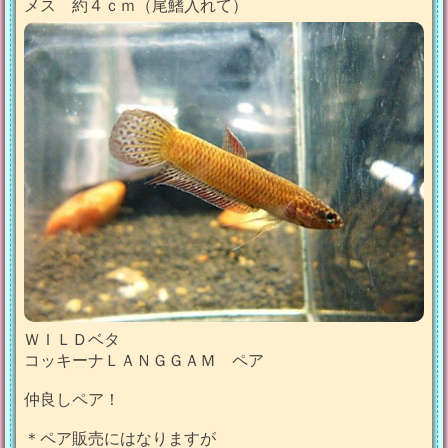
メス 約４ｃｍ（尾鰭入れて）
ＷＩＬＤベタ
コッキーナＬＡＮＧＧＡＭ ペア
仲良しペア！
＊ペア販売にはなりますが