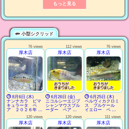
もっと見る
小型シクリッド
76 views
112 views
76 views
厚木店
厚木店
厚木店
8月6日 (木)
6月26日 (金)
6月25日 (木)
ナンナカラ ビマ
ニコルシーエジプ
ペルヴィカクロミ
キュラータ ペ
シャンマウスブル
ス プルケール
ア ２０２６年 …
ーダー ペア …
イエロー ペ …
120 views
120 views
111 views
厚木店
厚木店
厚木店