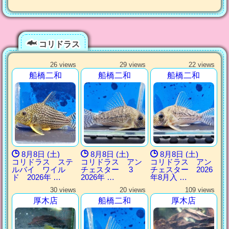
コリドラス
26 views
29 views
22 views
船橋二和
船橋二和
船橋二和
8月8日 (土)
8月8日 (土)
8月8日 (土)
コリドラス ステ
コリドラス アン
コリドラス アン
ルバイ ワイル
チェスター 3
チェスター 2026
ド 2026年 …
2026年 …
年8月入 …
30 views
20 views
109 views
厚木店
船橋二和
厚木店