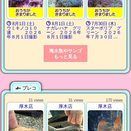
8月1日 (土)
8月1日 (土)
7月30日 (木)
ウミキノコ１０
ナガレハナ グリ
スターポリプ グ
連 ２０２６
ーン ２０２６年
リーン ２０２６
年８月１日撮影
８月１日撮影
年７月３０日 …
海水魚やサンゴ
もっと見る
プレコ
21 views
31 views
170 views
厚木店
厚木店
厚木店