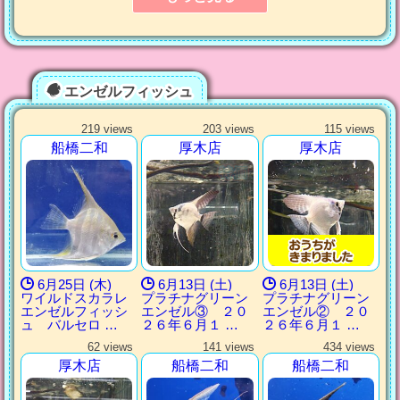
エンゼルフィッシュ
219 views
203 views
115 views
船橋二和
厚木店
厚木店
6月25日 (木)
6月13日 (土)
6月13日 (土)
ワイルドスカラレ
プラチナグリーン
プラチナグリーン
エンゼルフィッシ
エンゼル③ ２０
エンゼル② ２０
ュ バルセロ …
２６年６月１ …
２６年６月１ …
62 views
141 views
434 views
厚木店
船橋二和
船橋二和