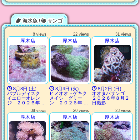
海水魚 /
サンゴ
8 views
22 views
31 views
厚木店
厚木店
厚木店
8月8日 (土)
8月4日 (火)
8月2日 (日)
バブルディスク
ヒメオオトゲキク
オオタバサンゴ
イエローオレン
メイシ グリー
２０２６年８月２
ジ ２０２６年 …
ン ２０２６年 …
日撮影
38 views
20 views
23 views
厚木店
厚木店
厚木店