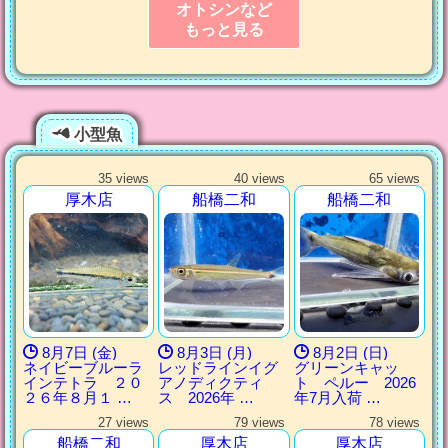
オトシンなど
もっと見る
小型魚
35 views
40 views
65 views
厚木店
船橋二和
船橋二和
8月7日 (金)
8月3日 (月)
8月2日 (日)
ネイビーブルーラ
レッドラインイグ
グリーンキャッ
インテトラ ２０
アノディクティ
ト ペルー 2026
２６年８月１ …
ス 2026年 …
年7月入荷 …
27 views
79 views
78 views
船橋二和
厚木店
厚木店