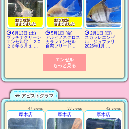
6月13日 (土)
5月1日 (金)
2月1日 (日)
プラチナグリーン
アルビノネグロス
スカラレエンゼ
エンゼル① ２０
カラレエンゼル
ル ジュファリ
２６年６月１ …
台湾ブリード …
2026年1月 …
エンゼル
もっと見る
アピストグラマ
47 views
33 views
42 views
厚木店
厚木店
厚木店