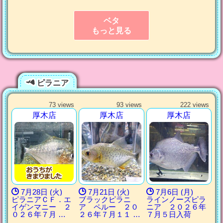
ベタ
もっと見る
ピラニア
73 views
93 views
222 views
厚木店
厚木店
厚木店
7月28日 (火)
7月21日 (火)
7月6日 (月)
ピラニアＣＦ．エ
ブラックピラニ
ラインノーズピラ
イゲンマニー ２
ア ペルー ２０
ニア ２０２６年
０２６年７月 …
２６年７月１１ …
７月５日入荷