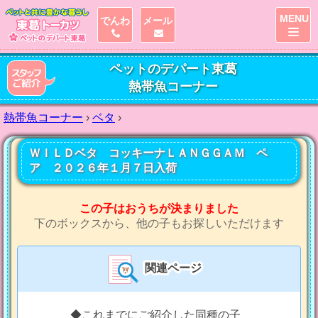
MENU
でんわ
メール
ペットのデパート東葛
熱帯魚コーナー
熱帯魚コーナー
›
ベタ
›
ＷＩＬＤベタ コッキーナＬＡＮＧＧＡＭ ペ
ア ２０２６年１月７日入荷
この子はおうちが決まりました
下のボックスから、他の子もお探しいただけます
関連ページ
◆これまでにご紹介した同種の子