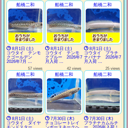
船橋二和
船橋二和
船橋二和
8月1日 (土)
8月1日 (土)
8月1日 (土)
コウタイ テンモ
コウタイ テンモ
コウタイ プラチ
クゴールデン
クブルー 2026年7
ナバナナ 2026年7
2026年7月 …
月入荷 …
月入荷 …
57 views
42 views
25 views
船橋二和
船橋二和
船橋二和
8月1日 (土)
7月30日 (木)
7月30日 (木)
コウタイ ダイヤ
チョコレートレイ
プラチナカムルチ
モンドスター
ンボースネークヘ
ー 2026年入荷！