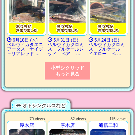
6月18日 (木)
5月31日 (日)
5月24日 (日)
ペルヴィカタエニ
ペルヴィカクロミ
ペルヴィカクロミ
アータス ナイジ
ス プルケールレ
ス プルケール
ェリアレッド …
ッド ペア …
イエロー ペ …
小型シクリッド
もっと見る
オトシンクルスなど
70 views
82 views
115 views
厚木店
厚木店
船橋二和