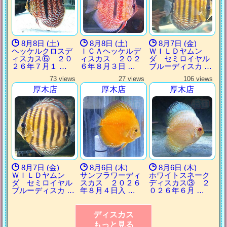
8月8日 (土)
8月8日 (土)
8月7日 (金)
ヘッケルクロスデ
ＩＣＡヘッケルデ
ＷＩＬＤヤムン
ィスカス⑥ ２０
ィスカス ２０２
ダ セミロイヤル
２６年７月１ …
６年８月３日 …
ブルーディスカ …
73 views
27 views
106 views
厚木店
厚木店
厚木店
8月7日 (金)
8月6日 (木)
8月6日 (木)
ＷＩＬＤヤムン
サンフラワーディ
ホワイトスネーク
ダ セミロイヤル
スカス ２０２６
ディスカス③ ２
ブルーディスカ …
年８月４日入 …
０２６年６月 …
ディスカス
もっと見る