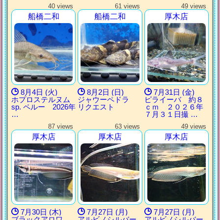
40 views
61 views
49 views
船橋二和
船橋二和
厚木店
8月4日 (火)
8月2日 (日)
7月31日 (金)
ホプロステルヌム
ジャウーペドラ
ピライーバ 約８
sp. ペルー 2026年
リクエスト
ｃｍ ２０２６年
…
７月３１日撮 …
87 views
63 views
49 views
厚木店
厚木店
厚木店
7月30日 (木)
7月27日 (月)
7月27日 (月)
ブラックアロワ
アルビノシルバー
アルビノシルバー