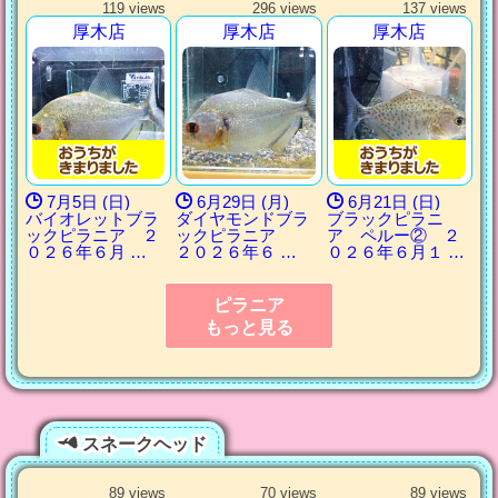
119 views
296 views
137 views
厚木店
厚木店
厚木店
7月5日 (日)
6月29日 (月)
6月21日 (日)
バイオレットブラ
ダイヤモンドブラ
ブラックピラニ
ックピラニア ２
ックピラニア
ア ペルー② ２
０２６年６月 …
２０２６年６ …
０２６年６月１ …
ピラニア
もっと見る
スネークヘッド
89 views
70 views
89 views