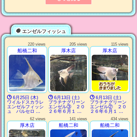
エンゼルフィッシュ
220 views
205 views
115 views
船橋二和
厚木店
厚木店
6月25日 (木)
6月13日 (土)
6月13日 (土)
ワイルドスカラレ
プラチナグリーン
プラチナグリーン
エンゼルフィッシ
エンゼル③ ２０
エンゼル② ２０
ュ バルセロ …
２６年６月１ …
２６年６月１ …
62 views
141 views
434 views
厚木店
船橋二和
船橋二和