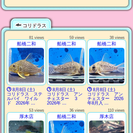
コリドラス
81 views
59 views
38 views
船橋二和
船橋二和
船橋二和
8月8日 (土)
8月8日 (土)
8月8日 (土)
コリドラス ステ
コリドラス アン
コリドラス アン
ルバイ ワイル
チェスター 3
チェスター 2026
ド 2026年 …
2026年 …
年8月入 …
53 views
36 views
110 views
厚木店
船橋二和
厚木店