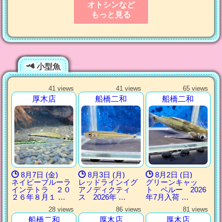
オトシンなど
もっと見る
小型魚
41 views
41 views
65 views
厚木店
船橋二和
船橋二和
8月7日 (金)
8月3日 (月)
8月2日 (日)
ネイビーブルーラ
レッドラインイグ
グリーンキャッ
インテトラ ２０
アノディクティ
ト ペルー 2026
２６年８月１ …
ス 2026年 …
年7月入荷 …
28 views
86 views
81 views
船橋二和
厚木店
厚木店