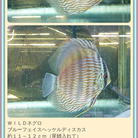
ＷＩＬＤネグロ
ブルーフェイスヘッケルディスカス
約１１～１２ｃｍ（尾鰭入れて）