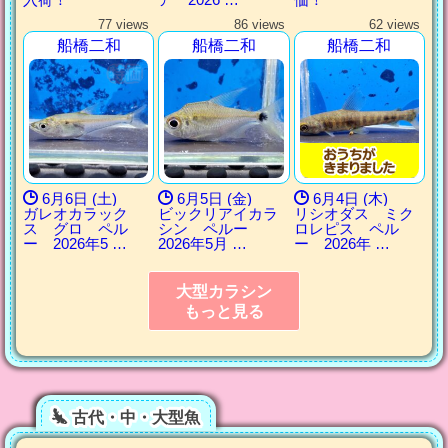
77 views
86 views
62 views
船橋二和
船橋二和
船橋二和
6月6日 (土)
6月5日 (金)
6月4日 (木)
ガレオカラック
ビックリアイカラ
リシオダス ミク
ス グロ ペル
シン ペルー
ロレピス ペル
ー 2026年5 …
2026年5月 …
ー 2026年 …
大型カラシン
もっと見る
古代・中・大型魚