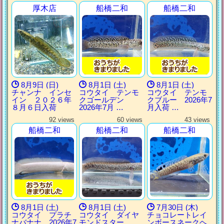
厚木店
船橋二和
船橋二和
8月9日 (日)
8月1日 (土)
8月1日 (土)
チャンナ インセ
コウタイ テンモ
コウタイ テンモ
イン ２０２６年
クゴールデン
クブルー 2026年7
８月６日入荷
2026年7月 …
月入荷 …
92 views
60 views
43 views
船橋二和
船橋二和
船橋二和
8月1日 (土)
8月1日 (土)
7月30日 (木)
コウタイ プラチ
コウタイ ダイヤ
チョコレートレイ
ナバナナ 2026年7
モンドスター
ンボースネークヘ