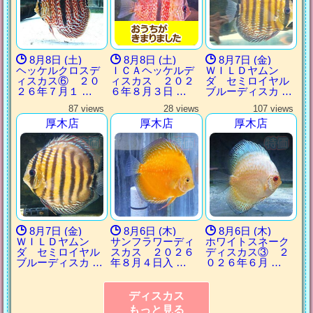
8月8日 (土)
8月8日 (土)
8月7日 (金)
ヘッケルクロスデ
ＩＣＡヘッケルデ
ＷＩＬＤヤムン
ィスカス⑥ ２０
ィスカス ２０２
ダ セミロイヤル
２６年７月１ …
６年８月３日 …
ブルーディスカ …
87 views
28 views
107 views
厚木店
厚木店
厚木店
8月7日 (金)
8月6日 (木)
8月6日 (木)
ＷＩＬＤヤムン
サンフラワーディ
ホワイトスネーク
ダ セミロイヤル
スカス ２０２６
ディスカス③ ２
ブルーディスカ …
年８月４日入 …
０２６年６月 …
ディスカス
もっと見る