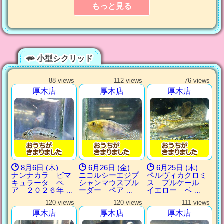
もっと見る
小型シクリッド
88 views
112 views
76 views
厚木店
厚木店
厚木店
8月6日 (木)
6月26日 (金)
6月25日 (木)
ナンナカラ ビマ
ニコルシーエジプ
ペルヴィカクロミ
キュラータ ペ
シャンマウスブル
ス プルケール
ア ２０２６年 …
ーダー ペア …
イエロー ペ …
120 views
120 views
111 views
厚木店
厚木店
厚木店