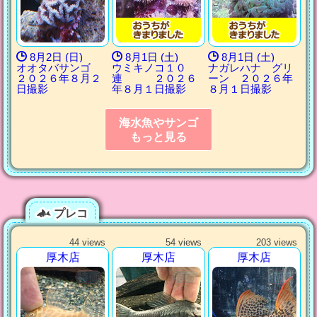
8月2日 (日)
8月1日 (土)
8月1日 (土)
オオタバサンゴ
ウミキノコ１０
ナガレハナ グリ
２０２６年８月２
連 ２０２６
ーン ２０２６年
日撮影
年８月１日撮影
８月１日撮影
海水魚やサンゴ
もっと見る
プレコ
44 views
54 views
203 views
厚木店
厚木店
厚木店