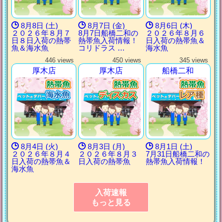
8月8日 (土)
8月7日 (金)
8月6日 (木)
２０２６年８月７
8月7日船橋二和の
２０２６年８月６
日８日入荷の熱帯
熱帯魚入荷情報！
日入荷の熱帯魚＆
魚＆海水魚
コリドラス …
海水魚
446 views
450 views
345 views
厚木店
厚木店
船橋二和
8月4日 (火)
8月3日 (月)
8月1日 (土)
２０２６年８月４
２０２６年８月３
7月31日船橋二和の
日入荷の熱帯魚＆
日入荷の熱帯魚
熱帯魚入荷情報！
海水魚
入荷速報
もっと見る