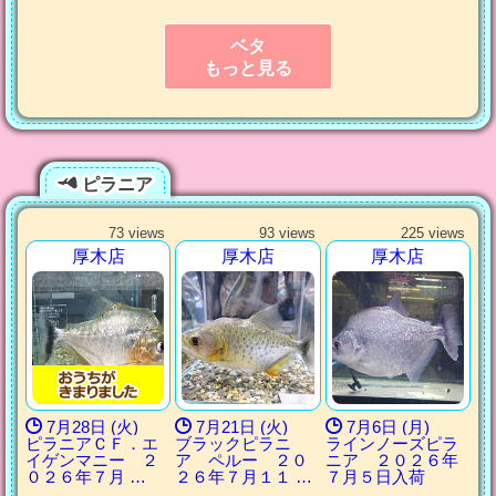
ベタ
もっと見る
ピラニア
73 views
93 views
225 views
厚木店
厚木店
厚木店
7月28日 (火)
7月21日 (火)
7月6日 (月)
ピラニアＣＦ．エ
ブラックピラニ
ラインノーズピラ
イゲンマニー ２
ア ペルー ２０
ニア ２０２６年
０２６年７月 …
２６年７月１１ …
７月５日入荷