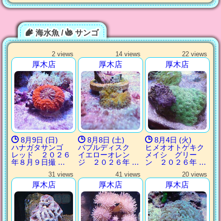
海水魚 /
サンゴ
2 views
14 views
22 views
厚木店
厚木店
厚木店
8月9日 (日)
8月8日 (土)
8月4日 (火)
ハナガタサンゴ
バブルディスク
ヒメオオトゲキク
レッド ２０２６
イエローオレン
メイシ グリー
年８月９日撮 …
ジ ２０２６年 …
ン ２０２６年 …
31 views
41 views
20 views
厚木店
厚木店
厚木店