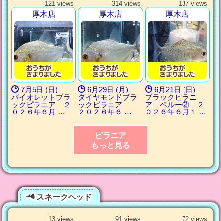
121 views
314 views
137 views
厚木店
厚木店
厚木店
7月5日 (日)
6月29日 (月)
6月21日 (日)
バイオレットブラ
ダイヤモンドブラ
ブラックピラニ
ックピラニア ２
ックピラニア
ア ペルー② ２
０２６年６月 …
２０２６年６ …
０２６年６月１ …
ピラニア
もっと見る
スネークヘッド
13 views
91 views
72 views