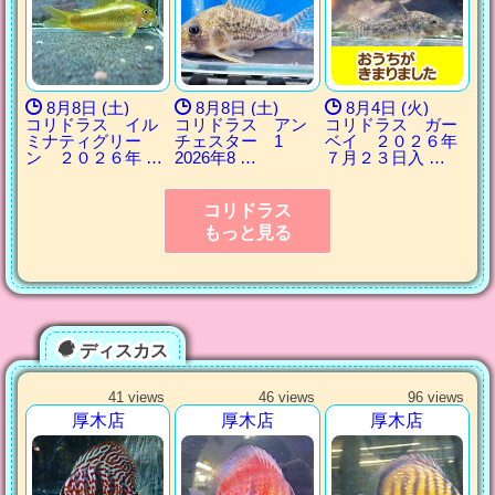
8月8日 (土)
8月8日 (土)
8月4日 (火)
コリドラス イル
コリドラス アン
コリドラス ガー
ミナティグリー
チェスター 1
ベイ ２０２６年
ン ２０２６年 …
2026年8 …
７月２３日入 …
コリドラス
もっと見る
ディスカス
41 views
46 views
96 views
厚木店
厚木店
厚木店