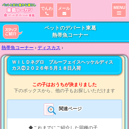
MENU
でんわ
メール
ペットのデパート東葛
熱帯魚コーナー
熱帯魚コーナー
›
ディスカス
›
ＷＩＬＤネグロ ブルーフェイスヘッケルディス
カス②２０２６年５月１８日入荷
この子はおうちが決まりました
下のボックスから、他の子もお探しいただけます
関連ページ
◆これまでにご紹介した同種の子