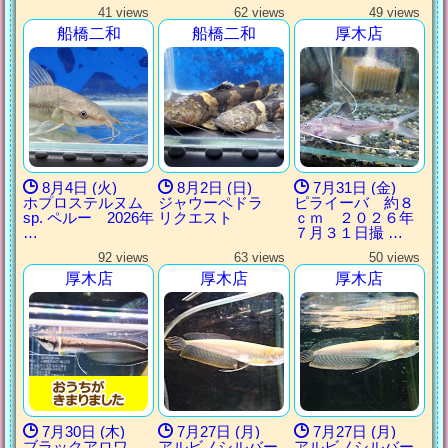
41 views
62 views
49 views
船橋二和
船橋二和
厚木店
8月4日 (火)
8月2日 (日)
7月31日 (金)
ホプロステルヌム
ジャウーペドラ
ピライーバ 約８
sp. ペルー 2026年
リクエスト
ｃｍ ２０２６年
…
７月３１日撮 …
92 views
63 views
50 views
厚木店
厚木店
厚木店
7月30日 (木)
7月27日 (月)
7月27日 (月)
ブラックアロワ
アルビノシルバー
アルビノシルバー