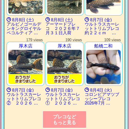
8月8日 (土)
8月8日 (土)
8月7日 (金)
アルビノゴールデ
アーマードプレ
ウルトラスカーレ
ンキングロイヤル
コ ２０２６年７
ットトリムプレコ
ペコルティア …
月３１日入荷
約２２ｃｍ …
179 views
190 views
109 views
厚木店
厚木店
船橋二和
8月7日 (金)
8月7日 (金)
8月4日 (火)
ウルトラスカーレ
ウルトラスカーレ
コロンビアマツブ
ットトリムプレコ
ットトリムプレコ
ッシープレコ
② ２０２６ …
① ２０２６ …
2026年7月 …
プレコなど
もっと見る