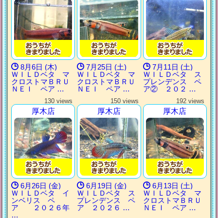
8月6日 (木)
7月25日 (土)
7月11日 (土)
ＷＩＬＤベタ マ
ＷＩＬＤベタ マ
ＷＩＬＤベタ ス
クロストマＢＲＵ
クロストマＢＲＵ
プレンデンス ペ
ＮＥＩ ペア …
ＮＥＩ ペア …
ア② ２０２ …
130 views
150 views
192 views
厚木店
厚木店
厚木店
6月26日 (金)
6月19日 (金)
6月13日 (土)
ＷＩＬＤベタ イ
ＷＩＬＤベタ ス
ＷＩＬＤベタ マ
ンベリス ペ
プレンデンス ペ
クロストマＢＲＵ
ア ２０２６年
ア ２０２６ …
ＮＥＩ ペア …
…