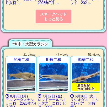
月入荷 …
2026年7月 …
ッド 202 …
スネークヘッド
もっと見る
中・大型カラシン
21 views
47 views
51 views
船橋二和
船橋二和
船橋二和
8月3日 (月)
7月17日 (金)
6月16日 (火)
アルマータスカシ
レッドテールヘミ
リシオダス ミク
ョーロ 2026年7月
オダス コロンビ
ロレピス 大特
入荷！
ア 2026 …
価！