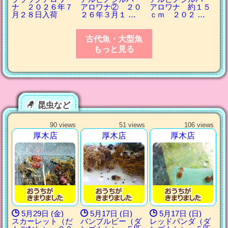
ナ ２０２６年７
アロワナ② ２０
アロワナ 約１５
月２８日入荷
２６年３月１ …
ｃｍ ２０２ …
古代魚・大型魚
もっと見る
昆虫など
90 views
51 views
106 views
厚木店
厚木店
厚木店
5月29日 (金)
5月17日 (日)
5月17日 (日)
スカーレット（だ
バンブルビー（ダ
レッドパンダ（ダ