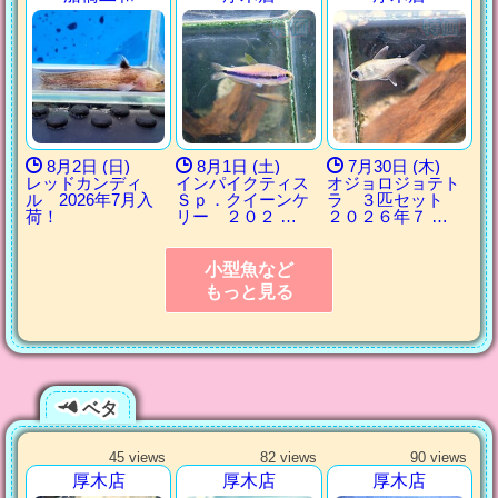
8月2日 (日)
8月1日 (土)
7月30日 (木)
レッドカンディ
インパイクティス
オジョロジョテト
ル 2026年7月入
Ｓｐ．クイーンケ
ラ ３匹セット
荷！
リー ２０２ …
２０２６年７ …
小型魚など
もっと見る
ベタ
45 views
82 views
90 views
厚木店
厚木店
厚木店