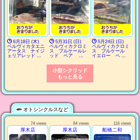
6月18日 (木)
5月31日 (日)
5月24日 (日)
ペルヴィカタエニ
ペルヴィカクロミ
ペルヴィカクロミ
アータス ナイジ
ス プルケールレ
ス プルケール
ェリアレッド …
ッド ペア …
イエロー ペ …
小型シクリッド
もっと見る
オトシンクルスなど
74 views
84 views
116 views
厚木店
厚木店
船橋二和