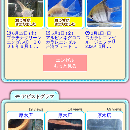
6月13日 (土)
5月1日 (金)
2月1日 (日)
プラチナグリーン
アルビノネグロス
スカラレエンゼ
エンゼル① ２０
カラレエンゼル
ル ジュファリ
２６年６月１ …
台湾ブリード …
2026年1月 …
エンゼル
もっと見る
アピストグラマ
19 views
14 views
69 views
厚木店
厚木店
厚木店