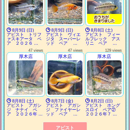
8月9日 (日)
8月9日 (日)
8月8日 (土)
アピスト トリフ
アピスト ヴィエ
アピスト フィー
ァスキアータ ペ
ジタ スーパーレ
ルフレック アス
ア ２０２６ …
ッド ペア …
リニ ペア …
47 views
47 views
129 views
厚木店
厚木店
厚木店
8月8日 (土)
8月7日 (金)
8月2日 (日)
アピスト アガシ
アピスト アガシ
アピスト ホング
ジ ナナイ ペ
ジ ファイヤーレ
スロイ ペア②
ア ２０２６年 …
ッド ペア …
２０２６年７ …
アピスト