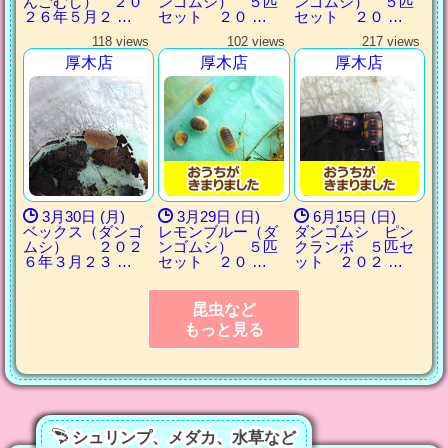
んごむし） ２０
ンゴムシ） ５匹
ンゴムシ） ５匹
２６年５月２ …
セット ２０ …
セット ２０ …
118 views
102 views
217 views
厚木店
厚木店
厚木店
3月30日 (月)
3月29日 (日)
6月15日 (日)
ベックス（ダンゴ
レモンブルー（ダ
ダンゴムシ ピン
ムシ） ２０２
ンゴムシ） ５匹
クランボ ５匹セ
６年３月２３ …
セット ２０ …
ット ２０２ …
昆虫など
もっと見る
シュリンプ、メダカ、水草など