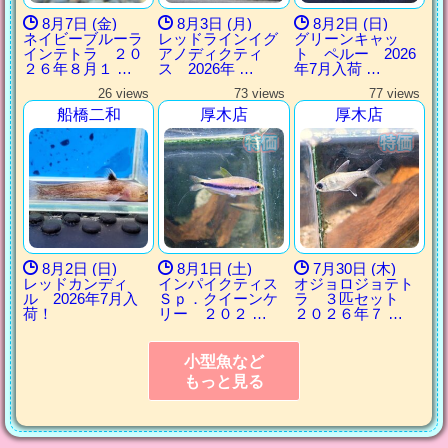
8月7日 (金)
8月3日 (月)
8月2日 (日)
ネイビーブルーラ
レッドラインイグ
グリーンキャッ
インテトラ ２０
アノディクティ
ト ペルー 2026
２６年８月１ …
ス 2026年 …
年7月入荷 …
26 views
73 views
77 views
船橋二和
厚木店
厚木店
8月2日 (日)
8月1日 (土)
7月30日 (木)
レッドカンディ
インパイクティス
オジョロジョテト
ル 2026年7月入
Ｓｐ．クイーンケ
ラ ３匹セット
荷！
リー ２０２ …
２０２６年７ …
小型魚など
もっと見る