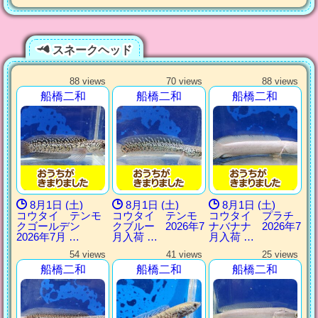
スネークヘッド
88 views
70 views
88 views
船橋二和
船橋二和
船橋二和
8月1日 (土)
8月1日 (土)
8月1日 (土)
コウタイ テンモ
コウタイ テンモ
コウタイ プラチ
クゴールデン
クブルー 2026年7
ナバナナ 2026年7
2026年7月 …
月入荷 …
月入荷 …
54 views
41 views
25 views
船橋二和
船橋二和
船橋二和