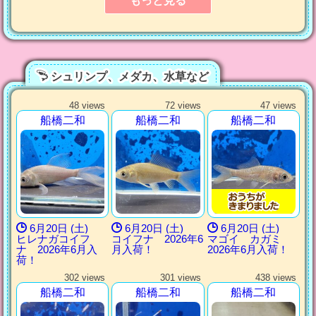
もっと見る
シュリンプ、メダカ、水草など
48 views
72 views
47 views
船橋二和
船橋二和
船橋二和
6月20日 (土)
6月20日 (土)
6月20日 (土)
ヒレナガコイフ
コイフナ 2026年6
マゴイ カガミ
ナ 2026年6月入
月入荷！
2026年6月入荷！
荷！
302 views
301 views
438 views
船橋二和
船橋二和
船橋二和