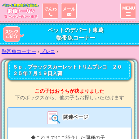
MENU
でんわ
メール
ペットのデパート東葛
熱帯魚コーナー
熱帯魚コーナー
›
プレコ
›
Ｓｐ．ブラックスカーレットトリムプレコ ２０
２５年７月１９日入荷
この子はおうちが決まりました
下のボックスから、他の子もお探しいただけます
関連ページ
◆これまでにご紹介した同種の子