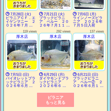
7月28日 (火)
7月21日 (火)
7月6日 (月)
ピラニアＣＦ．エ
ブラックピラニ
ラインノーズピラ
イゲンマニー ２
ア ペルー ２０
ニア ２０２６年
０２６年７月 …
２６年７月１１ …
７月５日入荷
119 views
292 views
137 views
厚木店
厚木店
厚木店
7月5日 (日)
6月29日 (月)
6月21日 (日)
バイオレットブラ
ダイヤモンドブラ
ブラックピラニ
ックピラニア ２
ックピラニア
ア ペルー② ２
０２６年６月 …
２０２６年６ …
０２６年６月１ …
ピラニア
もっと見る