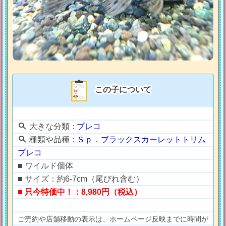
この子について
大きな分類：
プレコ
種類や品種：
Ｓｐ．ブラックスカーレットトリム
プレコ
■ ワイルド個体
■ サイズ：約6-7cm（尾びれ含む）
■ 只今特価中！：8,980円（税込）
ご売約や店舗移動の表示は、ホームページ反映までに時間が