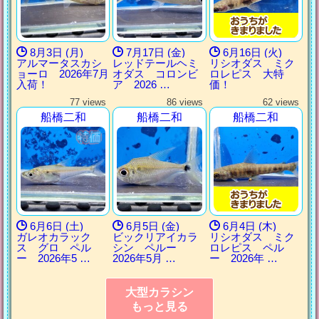
8月3日 (月)
7月17日 (金)
6月16日 (火)
アルマータスカシ
レッドテールヘミ
リシオダス ミク
ョーロ 2026年7月
オダス コロンビ
ロレピス 大特
入荷！
ア 2026 …
価！
77 views
86 views
62 views
船橋二和
船橋二和
船橋二和
6月6日 (土)
6月5日 (金)
6月4日 (木)
ガレオカラック
ビックリアイカラ
リシオダス ミク
ス グロ ペル
シン ペルー
ロレピス ペル
ー 2026年5 …
2026年5月 …
ー 2026年 …
大型カラシン
もっと見る