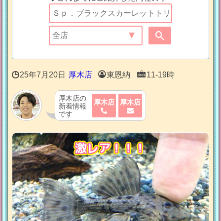
25年7月20日
厚木店
東恩納
11-19時
厚木店の
厚木店
厚木店
新着情報
です
激レア！！！