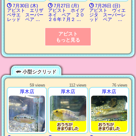
7月30日 (木)
7月27日 (月)
7月26日 (日)
アピスト エリザ
アピスト ホイグ
アピスト ヴィエ
ベサエ スーパー
ネイ ペア ２０
ジタ スーパーレ
レッド ペア …
２６年７月２ …
ッド ペア …
アピスト
もっと見る
小型シクリッド
59 views
112 views
76 views
厚木店
厚木店
厚木店