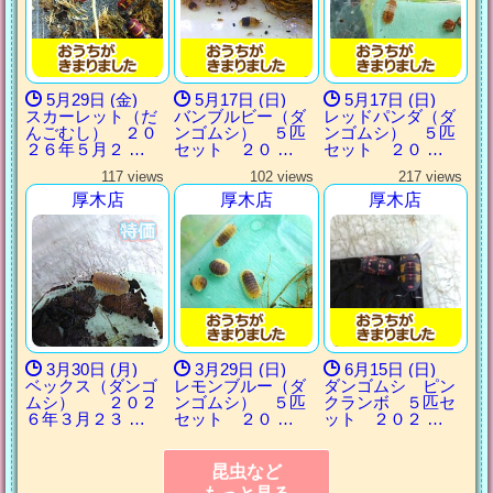
5月29日 (金)
5月17日 (日)
5月17日 (日)
スカーレット（だ
バンブルビー（ダ
レッドパンダ（ダ
んごむし） ２０
ンゴムシ） ５匹
ンゴムシ） ５匹
２６年５月２ …
セット ２０ …
セット ２０ …
117 views
102 views
217 views
厚木店
厚木店
厚木店
3月30日 (月)
3月29日 (日)
6月15日 (日)
ベックス（ダンゴ
レモンブルー（ダ
ダンゴムシ ピン
ムシ） ２０２
ンゴムシ） ５匹
クランボ ５匹セ
６年３月２３ …
セット ２０ …
ット ２０２ …
昆虫など