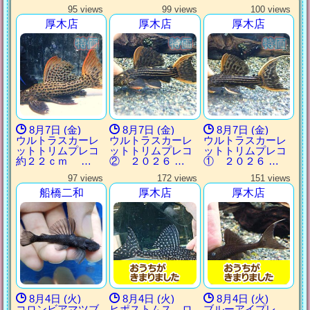
95 views
99 views
100 views
厚木店
厚木店
厚木店
8月7日 (金)
8月7日 (金)
8月7日 (金)
ウルトラスカーレ
ウルトラスカーレ
ウルトラスカーレ
ットトリムプレコ
ットトリムプレコ
ットトリムプレコ
約２２ｃｍ …
② ２０２６ …
① ２０２６ …
97 views
172 views
151 views
船橋二和
厚木店
厚木店
8月4日 (火)
8月4日 (火)
8月4日 (火)
コロンビアマツブ
ヒポストムス ロ
ブルーアイプレ