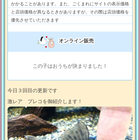
かかることがあります。また、ごくまれにサイトの表示価格
と店頭価格が異なるときがありますが、その際は店頭価格を
優先させていただきます
オンライン販売
この子はおうちが決まりました！
今日３回目の更新です
激レア プレコを御紹介します！