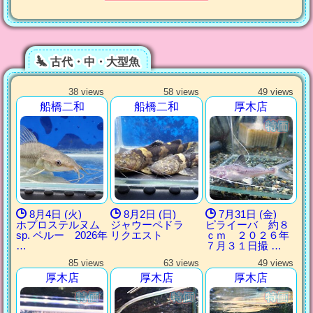
古代・中・大型魚
38 views
58 views
49 views
船橋二和
船橋二和
厚木店
8月4日 (火)
8月2日 (日)
7月31日 (金)
ホプロステルヌム
ジャウーペドラ
ピライーバ 約８
sp. ペルー 2026年
リクエスト
ｃｍ ２０２６年
…
７月３１日撮 …
85 views
63 views
49 views
厚木店
厚木店
厚木店