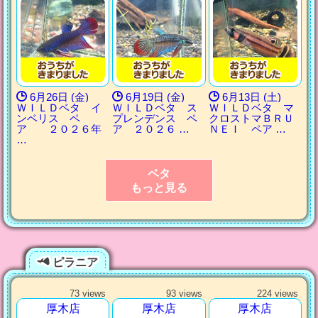
6月26日 (金)
6月19日 (金)
6月13日 (土)
ＷＩＬＤベタ イ
ＷＩＬＤベタ ス
ＷＩＬＤベタ マ
ンベリス ペ
プレンデンス ペ
クロストマＢＲＵ
ア ２０２６年
ア ２０２６ …
ＮＥＩ ペア …
…
ベタ
もっと見る
ピラニア
73 views
93 views
224 views
厚木店
厚木店
厚木店