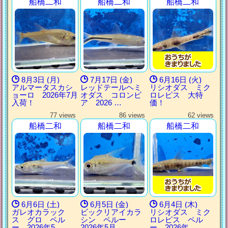
船橋二和
船橋二和
船橋二和
8月3日 (月)
7月17日 (金)
6月16日 (火)
アルマータスカシ
レッドテールヘミ
リシオダス ミク
ョーロ 2026年7月
オダス コロンビ
ロレピス 大特
入荷！
ア 2026 …
価！
77 views
86 views
62 views
船橋二和
船橋二和
船橋二和
6月6日 (土)
6月5日 (金)
6月4日 (木)
ガレオカラック
ビックリアイカラ
リシオダス ミク
ス グロ ペル
シン ペルー
ロレピス ペル
ー 2026年5 …
2026年5月 …
ー 2026年 …