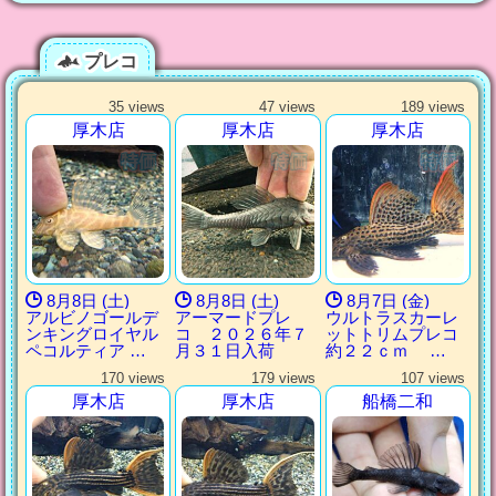
プレコ
35 views
47 views
189 views
厚木店
厚木店
厚木店
8月8日 (土)
8月8日 (土)
8月7日 (金)
アルビノゴールデ
アーマードプレ
ウルトラスカーレ
ンキングロイヤル
コ ２０２６年７
ットトリムプレコ
ペコルティア …
月３１日入荷
約２２ｃｍ …
170 views
179 views
107 views
厚木店
厚木店
船橋二和