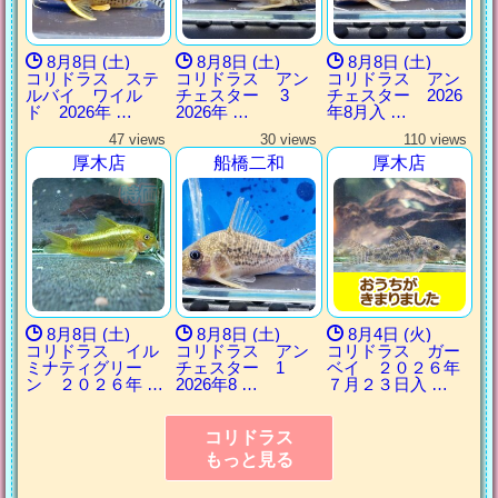
8月8日 (土)
8月8日 (土)
8月8日 (土)
コリドラス ステ
コリドラス アン
コリドラス アン
ルバイ ワイル
チェスター 3
チェスター 2026
ド 2026年 …
2026年 …
年8月入 …
47 views
30 views
110 views
厚木店
船橋二和
厚木店
8月8日 (土)
8月8日 (土)
8月4日 (火)
コリドラス イル
コリドラス アン
コリドラス ガー
ミナティグリー
チェスター 1
ベイ ２０２６年
ン ２０２６年 …
2026年8 …
７月２３日入 …
コリドラス
もっと見る