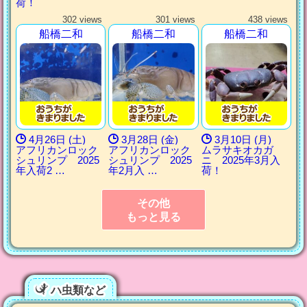
荷！
302 views
301 views
438 views
船橋二和
船橋二和
船橋二和
4月26日 (土)
3月28日 (金)
3月10日 (月)
アフリカンロック
アフリカンロック
ムラサキオカガ
シュリンプ 2025
シュリンプ 2025
ニ 2025年3月入
年入荷2 …
年2月入 …
荷！
その他
もっと見る
ハ虫類など