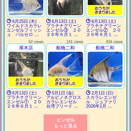
6月25日 (木)
6月13日 (土)
6月13日 (土)
ワイルドスカラレ
プラチナグリーン
プラチナグリーン
エンゼルフィッシ
エンゼル③ ２０
エンゼル② ２０
ュ バルセロ …
２６年６月１ …
２６年６月１ …
62 views
141 views
434 views
厚木店
船橋二和
船橋二和
6月13日 (土)
5月1日 (金)
2月1日 (日)
プラチナグリーン
アルビノネグロス
スカラレエンゼ
エンゼル① ２０
カラレエンゼル
ル ジュファリ
２６年６月１ …
台湾ブリード …
2026年1月 …
エンゼル
もっと見る