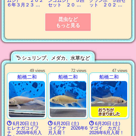
ムシ） ２０２
ンゴムシ） ５匹
クランボ ５匹セ
６年３月２３ …
セット ２０ …
ット ２０２ …
昆虫など
もっと見る
シュリンプ、メダカ、水草など
49 views
72 views
47 views
船橋二和
船橋二和
船橋二和
6月20日 (土)
6月20日 (土)
6月20日 (土)
ヒレナガコイフ
コイフナ 2026年6
マゴイ カガミ
ナ 2026年6月入
月入荷！
2026年6月入荷！