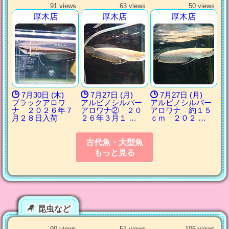
91 views
63 views
50 views
厚木店
厚木店
厚木店
7月30日 (木)
7月27日 (月)
7月27日 (月)
ブラックアロワ
アルビノシルバー
アルビノシルバー
ナ ２０２６年７
アロワナ② ２０
アロワナ 約１５
月２８日入荷
２６年３月１ …
ｃｍ ２０２ …
古代魚・大型魚
もっと見る
昆虫など
90 views
51 views
106 views