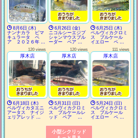
8月6日 (木)
6月26日 (金)
6月25日 (木)
ナンナカラ ビマ
ニコルシーエジプ
ペルヴィカクロミ
キュラータ ペ
シャンマウスブル
ス プルケール
ア ２０２６年 …
ーダー ペア …
イエロー ペ …
120 views
120 views
111 views
厚木店
厚木店
厚木店
6月18日 (木)
5月31日 (日)
5月24日 (日)
ペルヴィカタエニ
ペルヴィカクロミ
ペルヴィカクロミ
アータス ナイジ
ス プルケールレ
ス プルケール
ェリアレッド …
ッド ペア …
イエロー ペ …
小型シクリッド
もっと見る