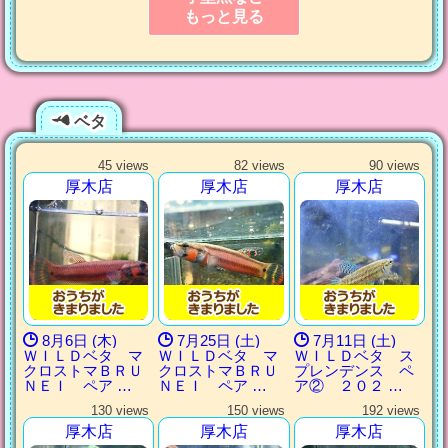
もっと見る
ベタ
45 views
82 views
90 views
厚木店
厚木店
厚木店
8月6日 (木)
7月25日 (土)
7月11日 (土)
ＷＩＬＤベタ マ
ＷＩＬＤベタ マ
ＷＩＬＤベタ ス
クロストマＢＲＵ
クロストマＢＲＵ
プレンデンス ペ
ＮＥＩ ペア …
ＮＥＩ ペア …
ア② ２０２ …
130 views
150 views
192 views
厚木店
厚木店
厚木店