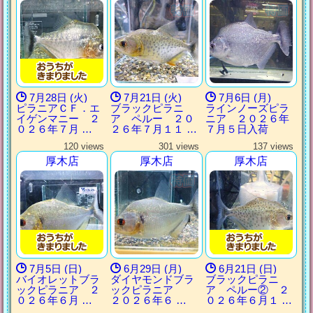
7月28日 (火)
7月21日 (火)
7月6日 (月)
ピラニアＣＦ．エ
ブラックピラニ
ラインノーズピラ
イゲンマニー ２
ア ペルー ２０
ニア ２０２６年
０２６年７月 …
２６年７月１１ …
７月５日入荷
120 views
301 views
137 views
厚木店
厚木店
厚木店
7月5日 (日)
6月29日 (月)
6月21日 (日)
バイオレットブラ
ダイヤモンドブラ
ブラックピラニ
ックピラニア ２
ックピラニア
ア ペルー② ２
０２６年６月 …
２０２６年６ …
０２６年６月１ …