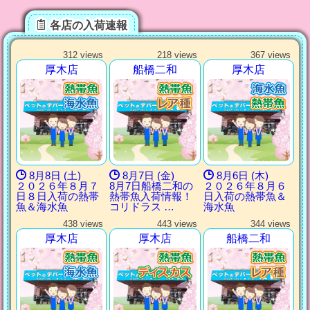
各店の入荷速報
312 views
218 views
367 views
厚木店
船橋二和
厚木店
8月8日 (土)
8月7日 (金)
8月6日 (木)
２０２６年８月７
8月7日船橋二和の
２０２６年８月６
日８日入荷の熱帯
熱帯魚入荷情報！
日入荷の熱帯魚＆
魚＆海水魚
コリドラス …
海水魚
438 views
443 views
344 views
厚木店
厚木店
船橋二和