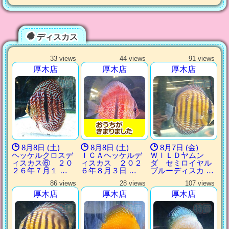
ディスカス
33 views
44 views
91 views
厚木店
厚木店
厚木店
8月8日 (土)
8月8日 (土)
8月7日 (金)
ヘッケルクロスデ
ＩＣＡヘッケルデ
ＷＩＬＤヤムン
ィスカス⑥ ２０
ィスカス ２０２
ダ セミロイヤル
２６年７月１ …
６年８月３日 …
ブルーディスカ …
86 views
28 views
107 views
厚木店
厚木店
厚木店