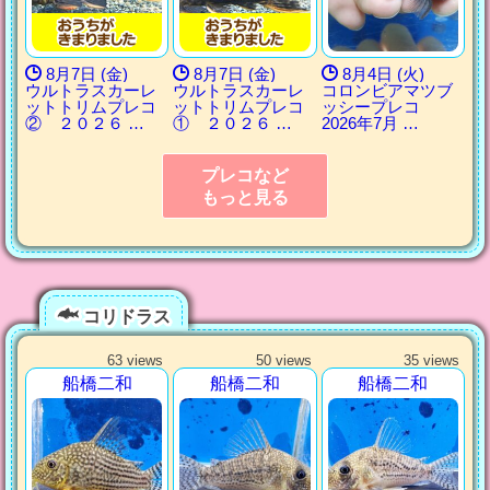
8月7日 (金)
8月7日 (金)
8月4日 (火)
ウルトラスカーレ
ウルトラスカーレ
コロンビアマツブ
ットトリムプレコ
ットトリムプレコ
ッシープレコ
② ２０２６ …
① ２０２６ …
2026年7月 …
プレコなど
もっと見る
コリドラス
63 views
50 views
35 views
船橋二和
船橋二和
船橋二和