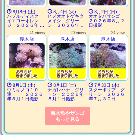
8月8日 (土)
8月4日 (火)
8月2日 (日)
バブルディスク
ヒメオオトゲキク
オオタバサンゴ
イエローオレン
メイシ グリー
２０２６年８月２
ジ ２０２６年 …
ン ２０２６年 …
日撮影
41 views
20 views
24 views
厚木店
厚木店
厚木店
8月1日 (土)
8月1日 (土)
7月30日 (木)
ウミキノコ１０
ナガレハナ グリ
スターポリプ グ
連 ２０２６
ーン ２０２６年
リーン ２０２６
年８月１日撮影
８月１日撮影
年７月３０日 …
海水魚やサンゴ
もっと見る