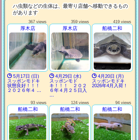
ハ虫類などの生体は、最寄り店舗へ移動できるもの
があります
367 views
359 views
419 views
厚木店
厚木店
船橋二和
5月17日 (日)
4月29日 (水)
4月20日 (月)
スッポンモドキ
スッポンモド
スッポンモドキ
状態良好！！！
キ！！！ ２０２
2026年4月入荷！
２０２６年４ …
６年４月２５日入
…
93 views
124 views
94 views
船橋二和
船橋二和
船橋二和