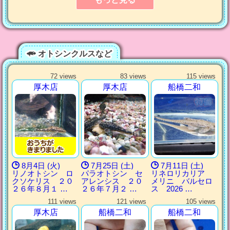
オトシンクルスなど
72 views
83 views
115 views
厚木店
厚木店
船橋二和
8月4日 (火)
7月25日 (土)
7月11日 (土)
リノオトシン ロ
パラオトシン セ
リネロリカリア
クソケリス ２０
アレンシス ２０
メリニ バルセロ
２６年８月１ …
２６年７月２ …
ス 2026 …
111 views
121 views
105 views
厚木店
船橋二和
船橋二和