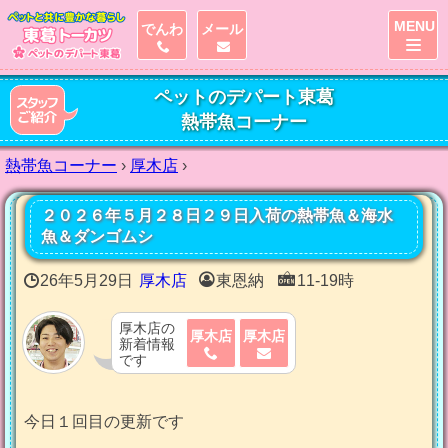
MENU
でんわ
メール
ペットのデパート東葛
熱帯魚コーナー
熱帯魚コーナー
›
厚木店
›
２０２６年５月２８日２９日入荷の熱帯魚＆海水
魚＆ダンゴムシ
26年5月29日
厚木店
東恩納
11-19時
厚木店の
厚木店
厚木店
新着情報
です
今日１回目の更新です