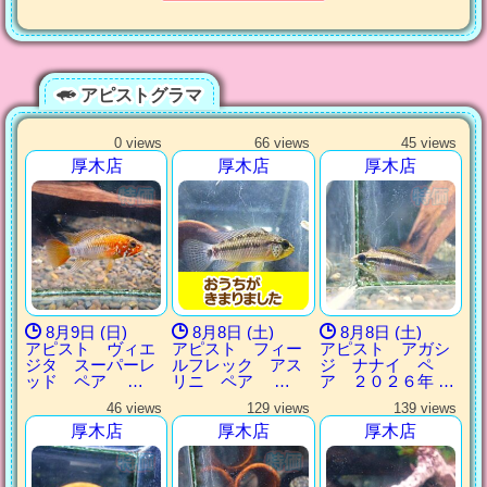
アピストグラマ
0 views
66 views
45 views
厚木店
厚木店
厚木店
8月9日 (日)
8月8日 (土)
8月8日 (土)
アピスト ヴィエ
アピスト フィー
アピスト アガシ
ジタ スーパーレ
ルフレック アス
ジ ナナイ ペ
ッド ペア …
リニ ペア …
ア ２０２６年 …
46 views
129 views
139 views
厚木店
厚木店
厚木店