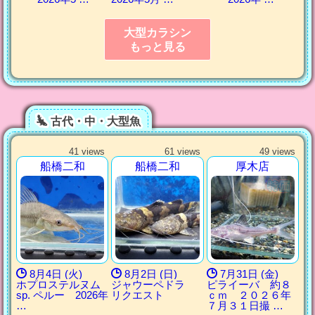
大型カラシン
もっと見る
古代・中・大型魚
41 views
61 views
49 views
船橋二和
船橋二和
厚木店
8月4日 (火)
8月2日 (日)
7月31日 (金)
ホプロステルヌム
ジャウーペドラ
ピライーバ 約８
sp. ペルー 2026年
リクエスト
ｃｍ ２０２６年
…
７月３１日撮 …