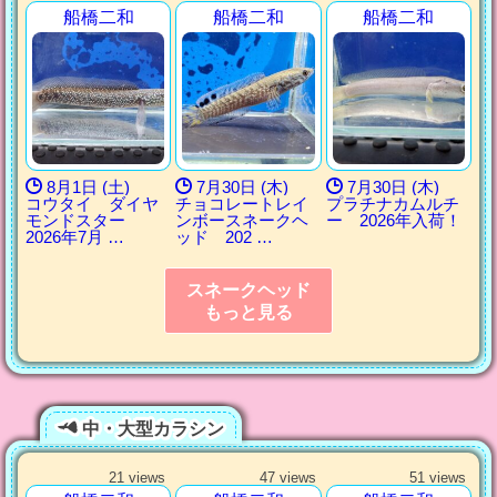
船橋二和
船橋二和
船橋二和
8月1日 (土)
7月30日 (木)
7月30日 (木)
コウタイ ダイヤ
チョコレートレイ
プラチナカムルチ
モンドスター
ンボースネークヘ
ー 2026年入荷！
2026年7月 …
ッド 202 …
スネークヘッド
もっと見る
中・大型カラシン
21 views
47 views
51 views