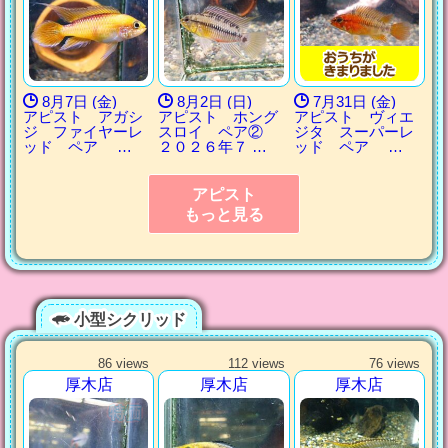
8月7日 (金)
8月2日 (日)
7月31日 (金)
アピスト アガシ
アピスト ホング
アピスト ヴィエ
ジ ファイヤーレ
スロイ ペア②
ジタ スーパーレ
ッド ペア …
２０２６年７ …
ッド ペア …
アピスト
もっと見る
小型シクリッド
86 views
112 views
76 views
厚木店
厚木店
厚木店