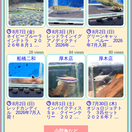
8月7日 (金)
8月3日 (月)
8月2日 (日)
ネイビーブルーラ
レッドラインイグ
グリーンキャッ
インテトラ ２０
アノディクティ
ト ペルー 2026
２６年８月１ …
ス 2026年 …
年7月入荷 …
28 views
84 views
80 views
船橋二和
厚木店
厚木店
8月2日 (日)
8月1日 (土)
7月30日 (木)
レッドカンディ
インパイクティス
オジョロジョテト
ル 2026年7月入
Ｓｐ．クイーンケ
ラ ３匹セット
荷！
リー ２０２ …
２０２６年７ …
小型魚など