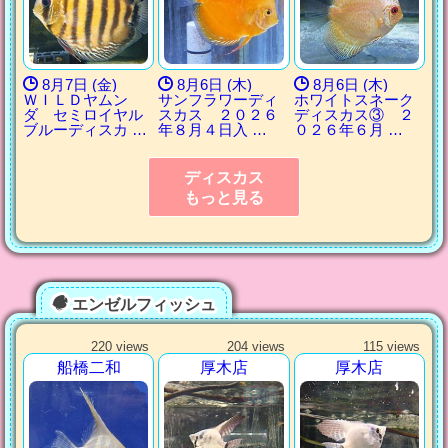
8月7日 (金)
8月6日 (木)
8月6日 (木)
ＷＩＬＤヤムン
サンフラワーディ
ホワイトスネーク
ダ セミロイヤル
スカス ２０２６
ディスカス③ ２
ブルーディスカ …
年８月４日入 …
０２６年６月 …
ディスカス
もっと見る
エンゼルフィッシュ
220 views
204 views
115 views
船橋二和
厚木店
厚木店