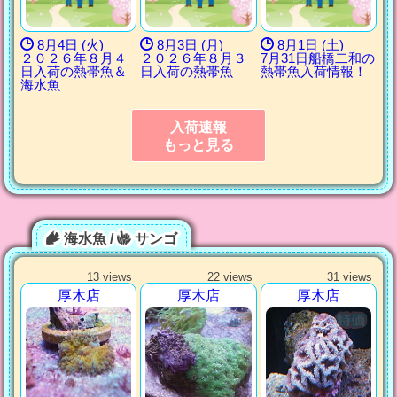
8月4日 (火)
8月3日 (月)
8月1日 (土)
２０２６年８月４
２０２６年８月３
7月31日船橋二和の
日入荷の熱帯魚＆
日入荷の熱帯魚
熱帯魚入荷情報！
海水魚
入荷速報
もっと見る
海水魚 /
サンゴ
13 views
22 views
31 views
厚木店
厚木店
厚木店