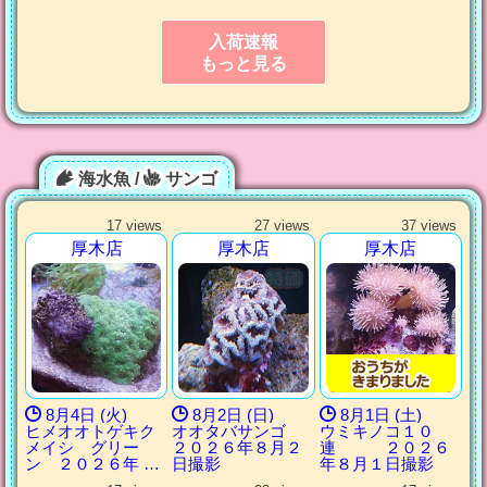
入荷速報
もっと見る
海水魚 /
サンゴ
17 views
27 views
37 views
厚木店
厚木店
厚木店
8月4日 (火)
8月2日 (日)
8月1日 (土)
ヒメオオトゲキク
オオタバサンゴ
ウミキノコ１０
メイシ グリー
２０２６年８月２
連 ２０２６
ン ２０２６年 …
日撮影
年８月１日撮影