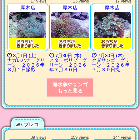
17 views
23 views
17 views
厚木店
厚木店
厚木店
8月1日 (土)
7月30日 (木)
7月30日 (木)
ナガレハナ グリ
スターポリプ グ
クダサンゴ グリ
ーン ２０２６年
リーン ２０２６
ーン ２０２６年
８月１日撮影
年７月３０日 …
７月３０日撮 …
海水魚やサンゴ
もっと見る
プレコ
89 views
159 views
144 views