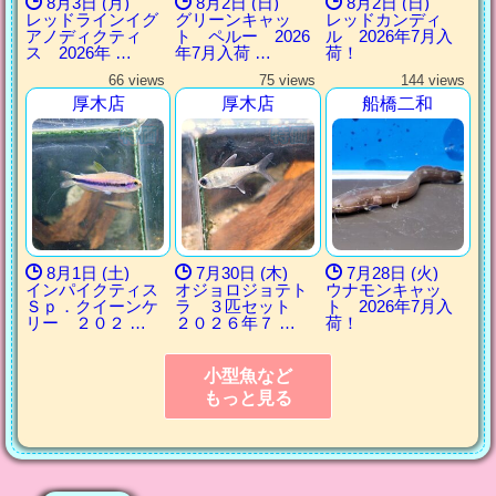
8月3日 (月)
8月2日 (日)
8月2日 (日)
レッドラインイグ
グリーンキャッ
レッドカンディ
アノディクティ
ト ペルー 2026
ル 2026年7月入
ス 2026年 …
年7月入荷 …
荷！
66 views
75 views
144 views
厚木店
厚木店
船橋二和
8月1日 (土)
7月30日 (木)
7月28日 (火)
インパイクティス
オジョロジョテト
ウナモンキャッ
Ｓｐ．クイーンケ
ラ ３匹セット
ト 2026年7月入
リー ２０２ …
２０２６年７ …
荷！
小型魚など
もっと見る