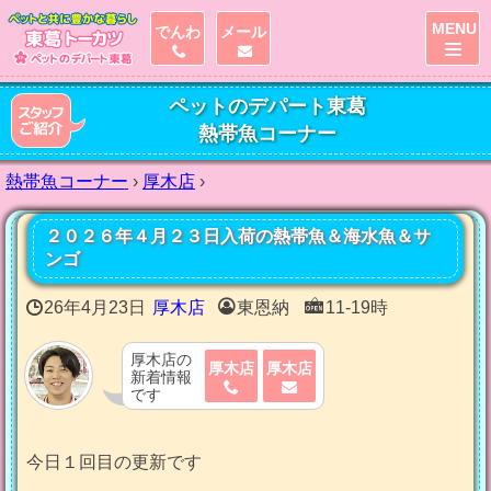
MENU
でんわ
メール
ペットのデパート東葛
熱帯魚コーナー
熱帯魚コーナー
›
厚木店
›
２０２６年４月２３日入荷の熱帯魚＆海水魚＆サ
ンゴ
26年4月23日
厚木店
東恩納
11-19時
厚木店の
厚木店
厚木店
新着情報
です
今日１回目の更新です