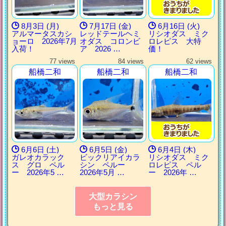
8月3日 (月)
7月17日 (金)
6月16日 (火)
アルマータスカシ
レッドテールヘミ
リシオダス ミク
ョーロ 2026年7月
オダス コロンビ
ロレピス 大特
入荷！
ア 2026 …
価！
77 views
84 views
62 views
船橋二和
船橋二和
船橋二和
6月6日 (土)
6月5日 (金)
6月4日 (木)
ガレオカラック
ビックリアイカラ
リシオダス ミク
ス グロ ペル
シン ペルー
ロレピス ペル
ー 2026年5 …
2026年5月 …
ー 2026年 …
大型カラシン
もっと見る