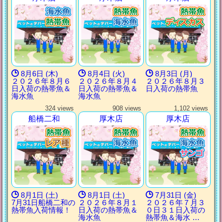
8月6日 (木)
8月4日 (火)
8月3日 (月)
２０２６年８月６
２０２６年８月４
２０２６年８月３
日入荷の熱帯魚＆
日入荷の熱帯魚＆
日入荷の熱帯魚
海水魚
海水魚
324 views
908 views
1,102 views
船橋二和
厚木店
厚木店
8月1日 (土)
8月1日 (土)
7月31日 (金)
7月31日船橋二和の
２０２６年８月１
２０２６年７月３
熱帯魚入荷情報！
日入荷の熱帯魚＆
０日３１日入荷の
海水魚
熱帯魚＆海水 …