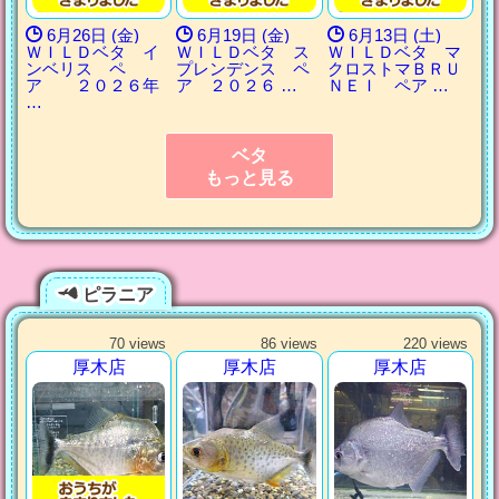
6月26日 (金)
6月19日 (金)
6月13日 (土)
ＷＩＬＤベタ イ
ＷＩＬＤベタ ス
ＷＩＬＤベタ マ
ンベリス ペ
プレンデンス ペ
クロストマＢＲＵ
ア ２０２６年
ア ２０２６ …
ＮＥＩ ペア …
…
ベタ
もっと見る
ピラニア
70 views
86 views
220 views
厚木店
厚木店
厚木店