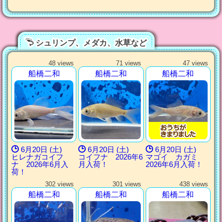
シュリンプ、メダカ、水草など
48 views
71 views
47 views
船橋二和
船橋二和
船橋二和
6月20日 (土)
6月20日 (土)
6月20日 (土)
ヒレナガコイフ
コイフナ 2026年6
マゴイ カガミ
ナ 2026年6月入
月入荷！
2026年6月入荷！
荷！
302 views
301 views
438 views
船橋二和
船橋二和
船橋二和