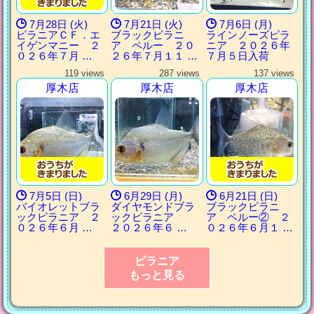
7月28日 (火)
7月21日 (火)
7月6日 (月)
ピラニアＣＦ．エ
ブラックピラニ
ラインノーズピラ
イゲンマニー ２
ア ペルー ２０
ニア ２０２６年
０２６年７月 …
２６年７月１１ …
７月５日入荷
119 views
287 views
137 views
厚木店
厚木店
厚木店
7月5日 (日)
6月29日 (月)
6月21日 (日)
バイオレットブラ
ダイヤモンドブラ
ブラックピラニ
ックピラニア ２
ックピラニア
ア ペルー② ２
０２６年６月 …
２０２６年６ …
０２６年６月１ …
ピラニア
もっと見る