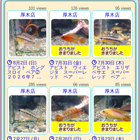
101 views
126 views
95 views
厚木店
厚木店
厚木店
8月2日 (日)
7月31日 (金)
7月30日 (木)
アピスト ホング
アピスト ヴィエ
アピスト エリザ
スロイ ペア②
ジタ スーパーレ
ベサエ スーパー
２０２６年７ …
ッド ペア …
レッド ペア …
285 views
66 views
85 views
厚木店
厚木店
厚木店
7月27日 (月)
7月26日 (日)
7月23日 (木)