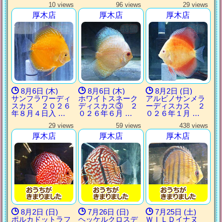
10 views
96 views
29 views
厚木店
厚木店
厚木店
8月6日 (木)
8月6日 (木)
8月2日 (日)
サンフラワーディ
ホワイトスネーク
アルビノサンメラ
スカス ２０２６
ディスカス③ ２
ーディスカス ２
年８月４日入 …
０２６年６月 …
０２６年１月 …
29 views
59 views
438 views
厚木店
厚木店
厚木店
8月2日 (日)
7月26日 (日)
7月25日 (土)
ポルカドットラフ
ヘッケルクロスデ
ＷＩＬＤイナヌ