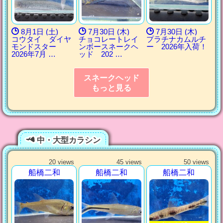
8月1日 (土)
7月30日 (木)
7月30日 (木)
コウタイ ダイヤ
チョコレートレイ
プラチナカムルチ
モンドスター
ンボースネークヘ
ー 2026年入荷！
2026年7月 …
ッド 202 …
スネークヘッド
もっと見る
中・大型カラシン
20 views
45 views
50 views
船橋二和
船橋二和
船橋二和