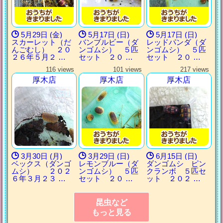
5月29日 (金)
5月17日 (日)
5月17日 (日)
スカーレット（だ
バンブルビー（ダ
レッドパンダ（ダ
んごむし） ２０
ンゴムシ） ５匹
ンゴムシ） ５匹
２６年５月２ …
セット ２０ …
セット ２０ …
116 views
101 views
217 views
厚木店
厚木店
厚木店
3月30日 (月)
3月29日 (日)
6月15日 (日)
ベックス（ダンゴ
レモンブルー（ダ
ダンゴムシ ピン
ムシ） ２０２
ンゴムシ） ５匹
クランボ ５匹セ
６年３月２３ …
セット ２０ …
ット ２０２ …
昆虫など
もっと見る