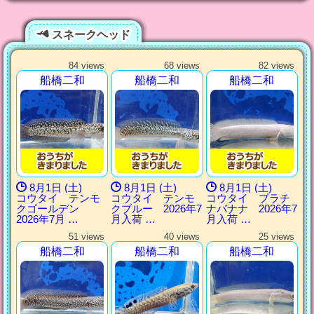
スネークヘッド
84 views
68 views
82 views
船橋二和
船橋二和
船橋二和
8月1日 (土)
8月1日 (土)
8月1日 (土)
コウタイ テンモ
コウタイ テンモ
コウタイ プラチ
クゴールデン
クブルー 2026年7
ナバナナ 2026年7
2026年7月 …
月入荷 …
月入荷 …
51 views
40 views
25 views
船橋二和
船橋二和
船橋二和