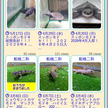
5月17日 (日)
4月29日 (水)
4月20日 (月)
スッポンモドキ
スッポンモド
スッポンモドキ
状態良好！！！
キ！！！ ２０２
2026年4月入荷！
２０２６年４ …
６年４月２５日入
…
92 views
121 views
94 views
船橋二和
船橋二和
船橋二和
3月8日 (日)
3月7日 (土)
3月4日 (水)
ヒョウモントカゲ
ヒョウモントカゲ
ヒョウモントカゲ
モドキ マックス
モドキ ハイイエ
モドキディアブロ
ノー 202 …
ロー 202 …
ブランコ 2 …