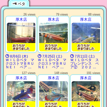
ベタ
26 views
79 views
88 views
厚木店
厚木店
厚木店
8月6日 (木)
7月25日 (土)
7月11日 (土)
ＷＩＬＤベタ マ
ＷＩＬＤベタ マ
ＷＩＬＤベタ ス
クロストマＢＲＵ
クロストマＢＲＵ
プレンデンス ペ
ＮＥＩ ペア …
ＮＥＩ ペア …
ア② ２０２ …
127 views
148 views
191 views
厚木店
厚木店
厚木店