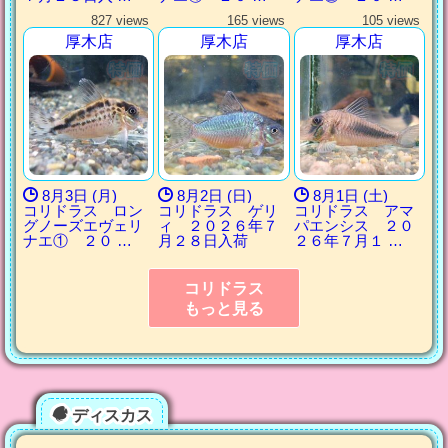
827 views
165 views
105 views
厚木店
厚木店
厚木店
8月3日 (月)
8月2日 (日)
8月1日 (土)
コリドラス ロン
コリドラス ゲリ
コリドラス アマ
グノーズエヴェリ
ィ ２０２６年７
パエンシス ２０
ナエ① ２０ …
月２８日入荷
２６年７月１ …
コリドラス
もっと見る
ディスカス