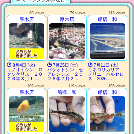
60 views
79 views
113 views
厚木店
厚木店
船橋二和
8月4日 (火)
7月25日 (土)
7月11日 (土)
リノオトシン ロ
パラオトシン セ
リネロリカリア
クソケリス ２０
アレンシス ２０
メリニ バルセロ
２６年８月１ …
２６年７月２ …
ス 2026 …
109 views
119 views
105 views
厚木店
船橋二和
船橋二和