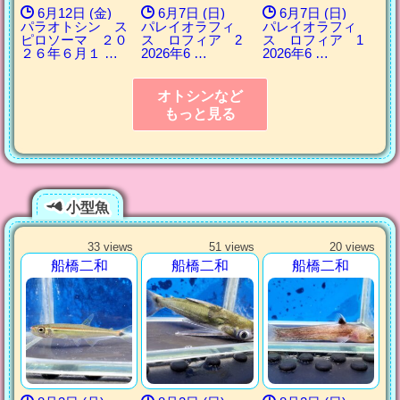
6月12日 (金)
6月7日 (日)
6月7日 (日)
パラオトシン ス
パレイオラフィ
パレイオラフィ
ピロソーマ ２０
ス ロフィア 2
ス ロフィア 1
２６年６月１ …
2026年6 …
2026年6 …
オトシンなど
もっと見る
小型魚
33 views
51 views
20 views
船橋二和
船橋二和
船橋二和