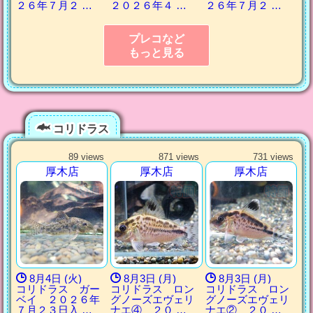
２６年７月２ …
２０２６年４ …
２６年７月２ …
プレコなど
もっと見る
コリドラス
89 views
871 views
731 views
厚木店
厚木店
厚木店
8月4日 (火)
8月3日 (月)
8月3日 (月)
コリドラス ガー
コリドラス ロン
コリドラス ロン
ベイ ２０２６年
グノーズエヴェリ
グノーズエヴェリ
７月２３日入 …
ナエ④ ２０ …
ナエ② ２０ …