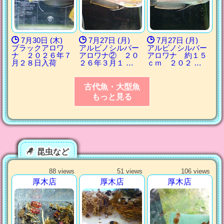
7月30日 (木)
7月27日 (月)
7月27日 (月)
ブラックアロワ
アルビノシルバー
アルビノシルバー
ナ ２０２６年７
アロワナ② ２０
アロワナ 約１５
月２８日入荷
２６年３月１ …
ｃｍ ２０２ …
古代魚・大型魚
もっと見る
昆虫など
88 views
51 views
106 views
厚木店
厚木店
厚木店