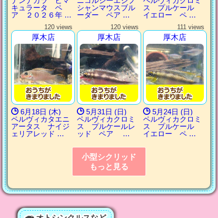
ナンナカラ ビマ
ニコルシーエジプ
ペルヴィカクロミ
キュラータ ペ
シャンマウスブル
ス プルケール
ア ２０２６年 …
ーダー ペア …
イエロー ペ …
120 views
120 views
111 views
厚木店
厚木店
厚木店
6月18日 (木)
5月31日 (日)
5月24日 (日)
ペルヴィカタエニ
ペルヴィカクロミ
ペルヴィカクロミ
アータス ナイジ
ス プルケールレ
ス プルケール
ェリアレッド …
ッド ペア …
イエロー ペ …
小型シクリッド
もっと見る
オトシンクルスなど