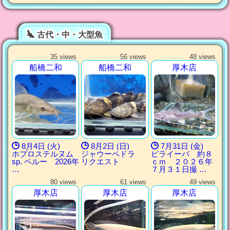
古代・中・大型魚
35 views
56 views
48 views
船橋二和
船橋二和
厚木店
8月4日 (火)
8月2日 (日)
7月31日 (金)
ホプロステルヌム
ジャウーペドラ
ピライーバ 約８
sp. ペルー 2026年
リクエスト
ｃｍ ２０２６年
…
７月３１日撮 …
80 views
61 views
49 views
厚木店
厚木店
厚木店