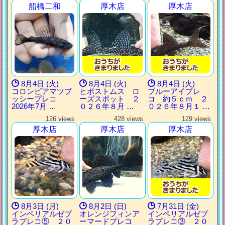
船橋二和
厚木店
厚木店
8月4日 (火)
8月4日 (火)
8月4日 (火)
コロンビアマツブ
ヒポストムス ロ
ブルーアイプレ
ッシープレコ
ーズスポット ２
コ 約５ｃｍ ２
2026年7月 …
０２６年８月 …
０２６年８月１ …
126 views
428 views
129 views
厚木店
厚木店
厚木店
8月3日 (月)
8月2日 (日)
7月31日 (金)
インペリアルゼブ
オレンジフィンア
インペリアルゼブ
ラプレコ⑤ ２０
ーマードプレコ
ラプレコ③ ２０