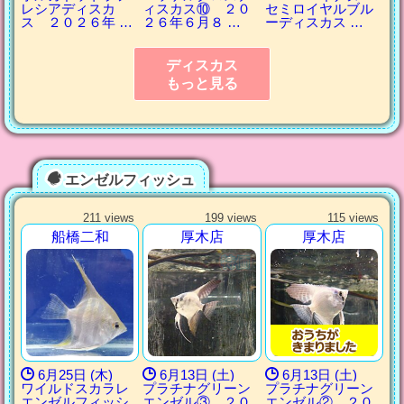
レシアディスカ
ィスカス⑩ ２０
セミロイヤルブル
ス ２０２６年 …
２６年６月８ …
ーディスカス …
ディスカス
もっと見る
エンゼルフィッシュ
211 views
199 views
115 views
船橋二和
厚木店
厚木店
6月25日 (木)
6月13日 (土)
6月13日 (土)
ワイルドスカラレ
プラチナグリーン
プラチナグリーン
エンゼルフィッシ
エンゼル③ ２０
エンゼル② ２０