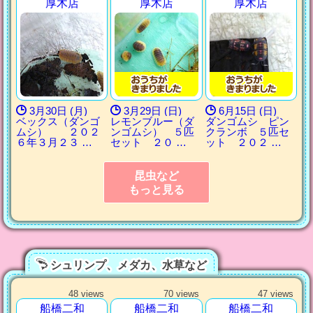
厚木店
厚木店
厚木店
3月30日 (月)
3月29日 (日)
6月15日 (日)
ベックス（ダンゴ
レモンブルー（ダ
ダンゴムシ ピン
ムシ） ２０２
ンゴムシ） ５匹
クランボ ５匹セ
６年３月２３ …
セット ２０ …
ット ２０２ …
昆虫など
もっと見る
シュリンプ、メダカ、水草など
48 views
70 views
47 views
船橋二和
船橋二和
船橋二和