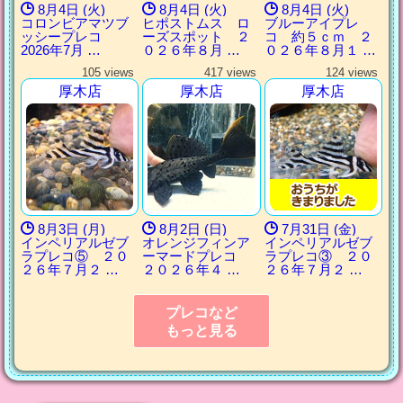
8月4日 (火)
8月4日 (火)
8月4日 (火)
コロンビアマツブ
ヒポストムス ロ
ブルーアイプレ
ッシープレコ
ーズスポット ２
コ 約５ｃｍ ２
2026年7月 …
０２６年８月 …
０２６年８月１ …
105 views
417 views
124 views
厚木店
厚木店
厚木店
8月3日 (月)
8月2日 (日)
7月31日 (金)
インペリアルゼブ
オレンジフィンア
インペリアルゼブ
ラプレコ⑤ ２０
ーマードプレコ
ラプレコ③ ２０
２６年７月２ …
２０２６年４ …
２６年７月２ …
プレコなど
もっと見る