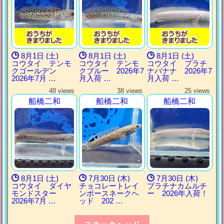
8月1日 (土)
8月1日 (土)
8月1日 (土)
コウタイ テンモ
コウタイ テンモ
コウタイ プラチ
クゴールデン
クブルー 2026年7
ナバナナ 2026年7
2026年7月 …
月入荷 …
月入荷 …
48 views
38 views
25 views
船橋二和
船橋二和
船橋二和
8月1日 (土)
7月30日 (木)
7月30日 (木)
コウタイ ダイヤ
チョコレートレイ
プラチナカムルチ
モンドスター
ンボースネークヘ
ー 2026年入荷！
2026年7月 …
ッド 202 …