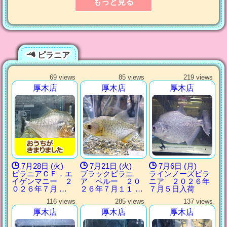
もっと見る
ピラニア
69 views
85 views
219 views
厚木店
厚木店
厚木店
7月28日 (火)
7月21日 (火)
7月6日 (月)
ピラニアＣＦ．エ
ブラックピラニ
ラインノーズピラ
イゲンマニー ２
ア ペルー ２０
ニア ２０２６年
０２６年７月 …
２６年７月１１ …
７月５日入荷
116 views
285 views
137 views
厚木店
厚木店
厚木店