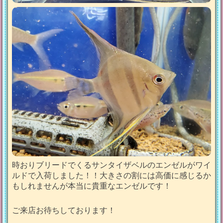
時おりブリードでくるサンタイザベルのエンゼルがワイ
ルドで入荷しました！！大きさの割には高価に感じるか
もしれませんが本当に貴重なエンゼルです！
ご来店お待ちしております！