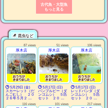
古代魚・大型魚
もっと見る
昆虫など
87 views
51 views
106 views
厚木店
厚木店
厚木店
5月29日 (金)
5月17日 (日)
5月17日 (日)
スカーレット（だ
バンブルビー（ダ
レッドパンダ（ダ
んごむし） ２０
ンゴムシ） ５匹
ンゴムシ） ５匹
２６年５月２ …
セット ２０ …
セット ２０ …
116 views
101 views
217 views