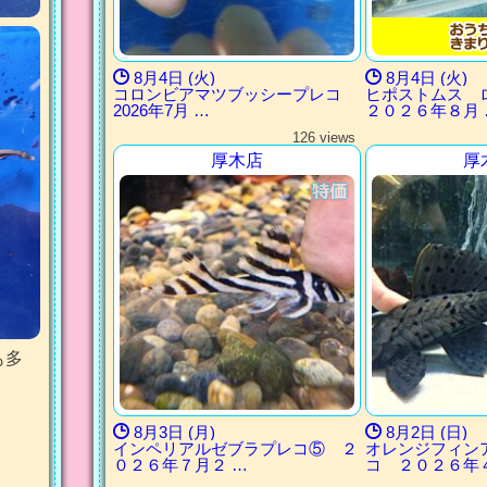
8月4日 (火)
8月4日 (火)
コロンビアマツブッシープレコ
ヒポストムス
2026年7月 …
２０２６年８月 
126 views
厚木店
厚
も多
8月3日 (月)
8月2日 (日)
インペリアルゼブラプレコ⑤ ２
オレンジフィン
０２６年７月２ …
コ ２０２６年４