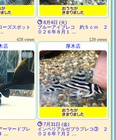
8月4日 (火)
 ローズスポット
ブルーアイプレコ 約５ｃｍ ２
…
０２６年８月１ …
428 views
129 views
木店
厚木店
7月31日 (金)
アーマードプレ
インペリアルゼブラプレコ③ ２
 …
０２６年７月２ …