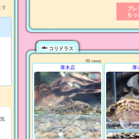
ます
プレ
もっ
コリドラス
89 views
厚木店
厚
気