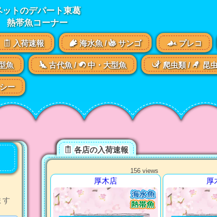
ペットのデパート東葛
熱帯魚コーナー
入荷速報
海水魚 /
サンゴ
プレコ
型魚
古代魚 /
中・大型魚
爬虫類 /
昆
シー
各店の入荷速報
156 views
厚木店
厚
ます