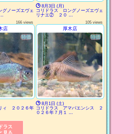
8月3日 (月)
ングノーズエヴェ
コリドラス ロングノーズエヴェ
…
リナエ② ２０ …
166 views
105 views
木店
厚木店
8月1日 (土)
リィ ２０２６年
コリドラス アマパエンシス ２
０２６年７月１ …
ドラス
と見る