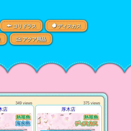
コリドラス
ディスカス
虫
アクア用品
349 views
375 views
木店
厚木店