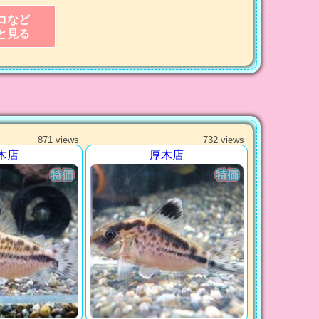
コなど
と見る
871 views
732 views
木店
厚木店