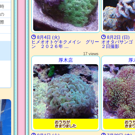
時
の
際
8月4日 (火)
8月2日 (日)
ヒメオオトゲキクメイシ グリー
オオタバサンゴ
ン ２０２６年 …
２日撮影
17 views
厚木店
厚