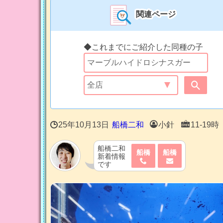
関連ページ
◆これまでにご紹介した同種の子
25年10月13日
船橋二和
小針
11-19時
船橋二和
船橋
船橋
新着情報
です