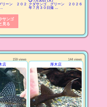
7月30日 (木)
グリーン ２０２
クダサンゴ グリーン ２０２６
…
年７月３０日撮 …
やサンゴ
と見る
159 views
144 views
木店
厚木店