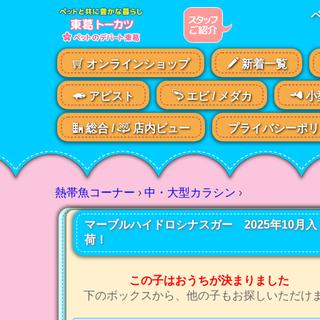
オンラインショップ
新着一覧
アピスト
エビ /
メダカ
小
総合 /
店内ビュー
プライバシーポリ
熱帯魚コーナー
›
中・大型カラシン
›
マーブルハイドロシナスガー 2025年10月入
荷！
この子はおうちが決まりました
下のボックスから、他の子もお探しいただけ