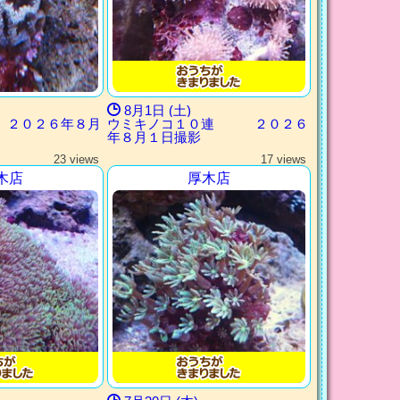
8月1日 (土)
 ２０２６年８月
ウミキノコ１０連 ２０２６
年８月１日撮影
23 views
17 views
木店
厚木店