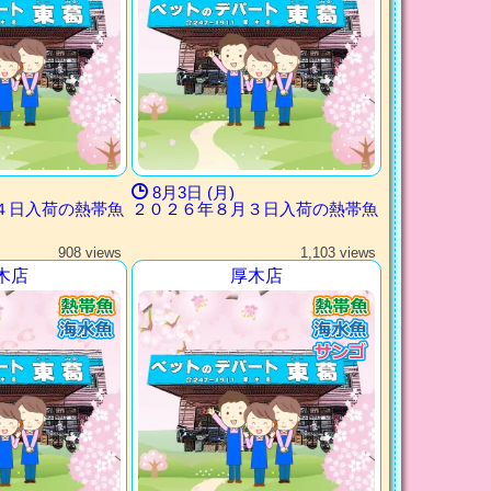
8月3日 (月)
４日入荷の熱帯魚
２０２６年８月３日入荷の熱帯魚
908 views
1,103 views
木店
厚木店