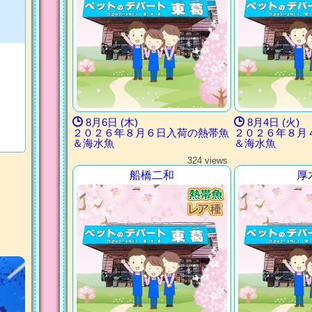
8月6日 (木)
8月4日 (火)
２０２６年８月６日入荷の熱帯魚
２０２６年８月
＆海水魚
＆海水魚
324 views
船橋二和
厚