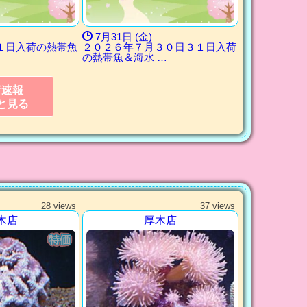
7月31日 (金)
１日入荷の熱帯魚
２０２６年７月３０日３１日入荷
の熱帯魚＆海水 …
荷速報
と見る
28 views
37 views
木店
厚木店