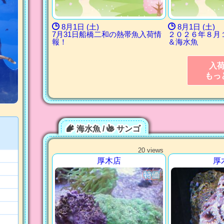
8月1日 (土)
8月1日 (土)
7月31日船橋二和の熱帯魚入荷情
２０２６年８月
報！
＆海水魚
入
もっ
海水魚 /
サンゴ
20 views
厚木店
厚