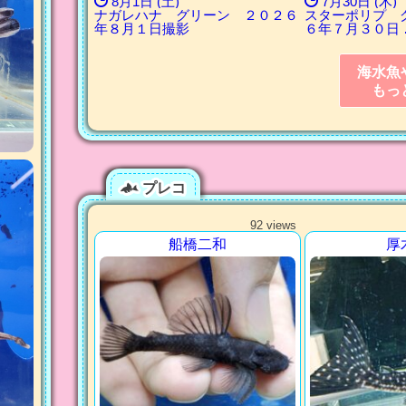
8月1日 (土)
7月30日 (木)
ナガレハナ グリーン ２０２６
スターポリプ 
年８月１日撮影
６年７月３０日 
海水魚
もっ
プレコ
92 views
船橋二和
厚