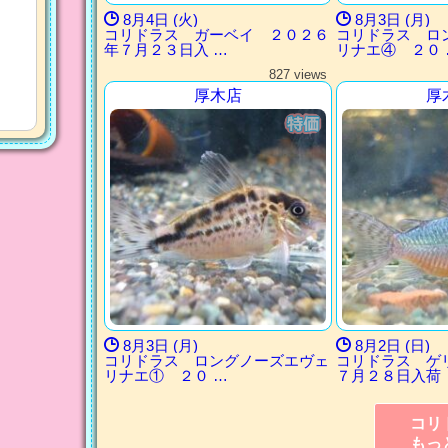
8月4日 (火)
8月3日 (月)
コリドラス ガーベイ ２０２６
コリドラス ロ
年７月２３日入 …
リナエ④ ２０ 
827 views
厚木店
厚
8月3日 (月)
8月2日 (日)
コリドラス ロングノーズエヴェ
コリドラス ゲ
リナエ① ２０ …
７月２８日入荷
コリ
もっ