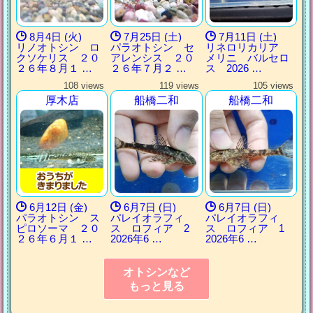
8月4日 (火)
7月25日 (土)
7月11日 (土)
リノオトシン ロ
パラオトシン セ
リネロリカリア
クソケリス ２０
アレンシス ２０
メリニ バルセロ
２６年８月１ …
２６年７月２ …
ス 2026 …
108 views
119 views
105 views
厚木店
船橋二和
船橋二和
6月12日 (金)
6月7日 (日)
6月7日 (日)
パラオトシン ス
パレイオラフィ
パレイオラフィ
ピロソーマ ２０
ス ロフィア 2
ス ロフィア 1
２６年６月１ …
2026年6 …
2026年6 …
オトシンなど
もっと見る