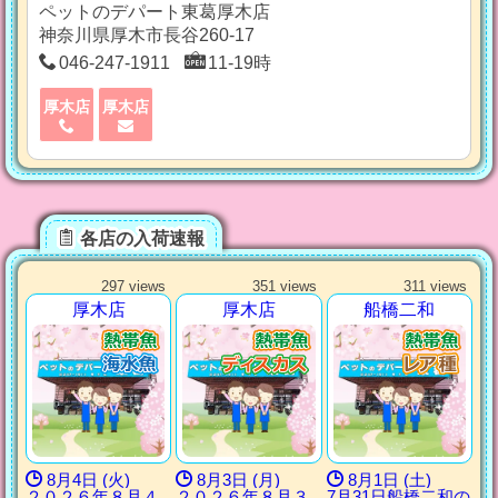
ペットのデパート東葛厚木店
神奈川県厚木市長谷260-17
046-247-1911
11-19時
厚木店
厚木店
各店の入荷速報
297 views
351 views
311 views
厚木店
厚木店
船橋二和
8月4日 (火)
8月3日 (月)
8月1日 (土)
２０２６年８月４
２０２６年８月３
7月31日船橋二和の