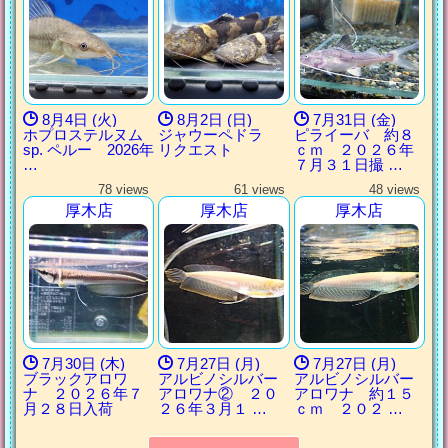
8月4日 (火)
8月2日 (日)
7月31日 (金)
ホプロステルヌム
ジャウーペドラ
ピライーバ 約８
sp. ペルー 2026年
リクエスト
ｃｍ ２０２６年
…
７月３１日撮 …
78 views
61 views
48 views
厚木店
厚木店
厚木店
7月30日 (木)
7月27日 (月)
7月27日 (月)
ブラックアロワ
アルビノシルバー
アルビノシルバー
ナ ２０２６年７
アロワナ② ２０
アロワナ 約１５
月２８日入荷
２６年３月１ …
ｃｍ ２０２ …