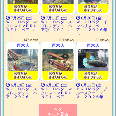
7月25日 (土)
7月11日 (土)
6月26日 (金)
ＷＩＬＤベタ マ
ＷＩＬＤベタ ス
ＷＩＬＤベタ イ
クロストマＢＲＵ
プレンデンス ペ
ンベリス ペ
ＮＥＩ ペア …
ア② ２０２ …
ア ２０２６年
…
147 views
191 views
82 views
厚木店
厚木店
厚木店
6月19日 (金)
6月13日 (土)
6月13日 (土)
ＷＩＬＤベタ ス
ＷＩＬＤベタ マ
ＰＫＨＭベタ ブ
プレンデンス ペ
クロストマＢＲＵ
ルースター メ
ア ２０２６ …
ＮＥＩ ペア …
ス ２０２６年 …
ベタ
もっと見る