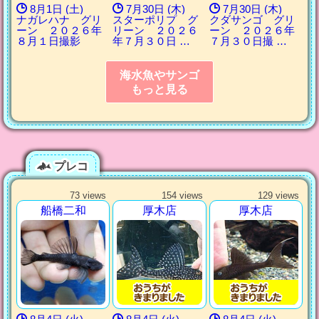
8月1日 (土)
7月30日 (木)
7月30日 (木)
ナガレハナ グリ
スターポリプ グ
クダサンゴ グリ
ーン ２０２６年
リーン ２０２６
ーン ２０２６年
８月１日撮影
年７月３０日 …
７月３０日撮 …
海水魚やサンゴ
もっと見る
プレコ
73 views
154 views
129 views
船橋二和
厚木店
厚木店