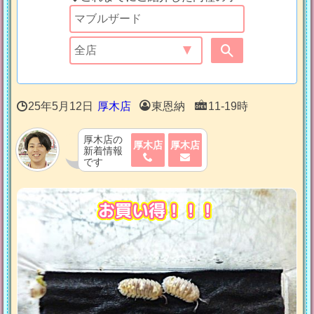
25年5月12日
厚木店
東恩納
11-19時
厚木店の
厚木店
厚木店
新着情報
です
お買い得！！！