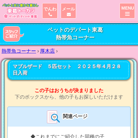
MENU
でんわ
メール
ペットのデパート東葛
熱帯魚コーナー
熱帯魚コーナー
›
厚木店
›
マブルザード ５匹セット ２０２５年４月２８
日入荷
この子はおうちが決まりました
下のボックスから、他の子もお探しいただけます
関連ページ
◆これまでにご紹介した同種の子