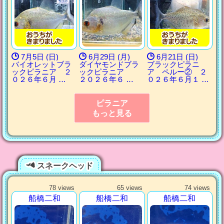
7月5日 (日)
6月29日 (月)
6月21日 (日)
バイオレットブラ
ダイヤモンドブラ
ブラックピラニ
ックピラニア ２
ックピラニア
ア ペルー② ２
０２６年６月 …
２０２６年６ …
０２６年６月１ …
ピラニア
もっと見る
スネークヘッド
78 views
65 views
74 views
船橋二和
船橋二和
船橋二和