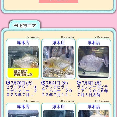
ピラニア
69 views
85 views
219 views
厚木店
厚木店
厚木店
7月28日 (火)
7月21日 (火)
7月6日 (月)
ピラニアＣＦ．エ
ブラックピラニ
ラインノーズピラ
イゲンマニー ２
ア ペルー ２０
ニア ２０２６年
０２６年７月 …
２６年７月１１ …
７月５日入荷
116 views
285 views
137 views
厚木店
厚木店
厚木店