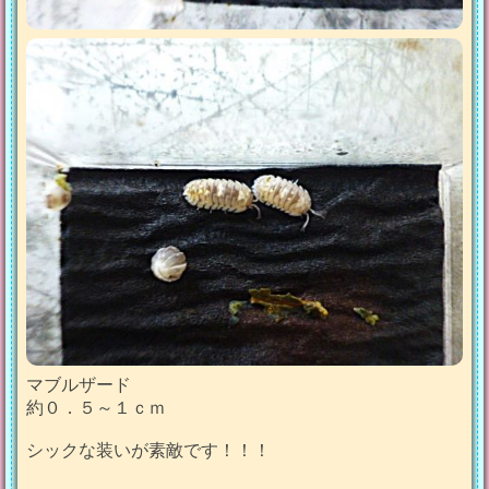
マブルザード
約０．５～１ｃｍ
シックな装いが素敵です！！！