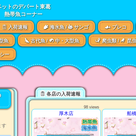
ペットのデパート東葛
熱帯魚コーナー
入荷速報
海水魚 /
サンゴ
プレコ
型魚
古代魚 /
中・大型魚
爬虫類 /
昆
シー
各店の入荷速報
０
98 views
厚木店
船
ます