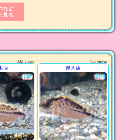
コなど
と見る
882 views
736 views
木店
厚木店