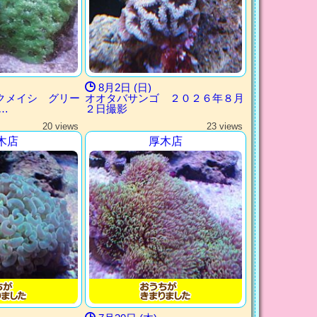
8月2日 (日)
クメイシ グリー
オオタバサンゴ ２０２６年８月
…
２日撮影
20 views
23 views
木店
厚木店