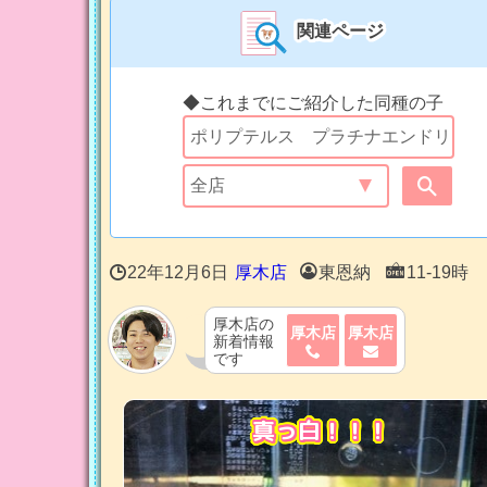
関連ページ
◆これまでにご紹介した同種の子
22年12月6日
厚木店
東恩納
11-19時
厚木店の
厚木店
厚木店
新着情報
です
真っ白！！！