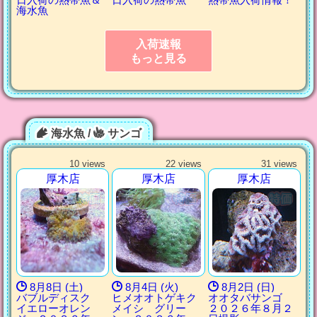
海水魚
入荷速報
もっと見る
海水魚 /
サンゴ
10 views
22 views
31 views
厚木店
厚木店
厚木店
8月8日 (土)
8月4日 (火)
8月2日 (日)
バブルディスク
ヒメオオトゲキク
オオタバサンゴ
イエローオレン
メイシ グリー
２０２６年８月２