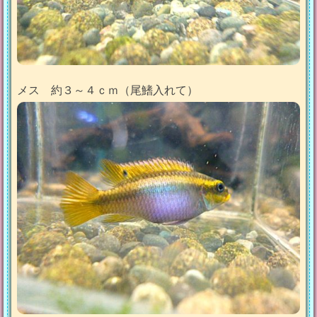
メス 約３～４ｃｍ（尾鰭入れて）