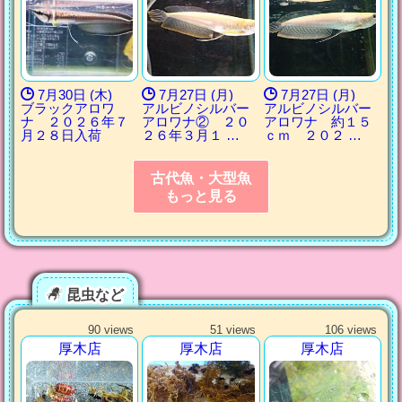
7月30日 (木)
7月27日 (月)
7月27日 (月)
ブラックアロワ
アルビノシルバー
アルビノシルバー
ナ ２０２６年７
アロワナ② ２０
アロワナ 約１５
月２８日入荷
２６年３月１ …
ｃｍ ２０２ …
古代魚・大型魚
もっと見る
昆虫など
90 views
51 views
106 views
厚木店
厚木店
厚木店