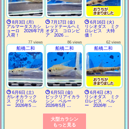
8月3日 (月)
7月17日 (金)
6月16日 (火)
アルマータスカシ
レッドテールヘミ
リシオダス ミク
ョーロ 2026年7月
オダス コロンビ
ロレピス 大特
入荷！
ア 2026 …
価！
77 views
86 views
62 views
船橋二和
船橋二和
船橋二和
6月6日 (土)
6月5日 (金)
6月4日 (木)
ガレオカラック
ビックリアイカラ
リシオダス ミク
ス グロ ペル
シン ペルー
ロレピス ペル
ー 2026年5 …
2026年5月 …
ー 2026年 …
大型カラシン
もっと見る