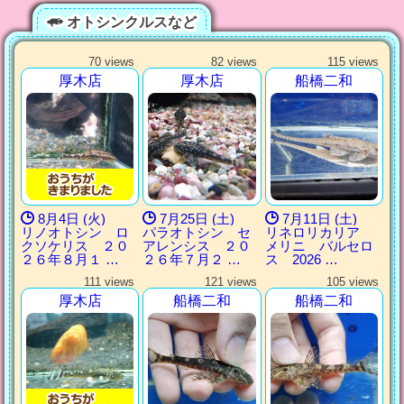
オトシンクルスなど
70 views
82 views
115 views
厚木店
厚木店
船橋二和
8月4日 (火)
7月25日 (土)
7月11日 (土)
リノオトシン ロ
パラオトシン セ
リネロリカリア
クソケリス ２０
アレンシス ２０
メリニ バルセロ
２６年８月１ …
２６年７月２ …
ス 2026 …
111 views
121 views
105 views
厚木店
船橋二和
船橋二和