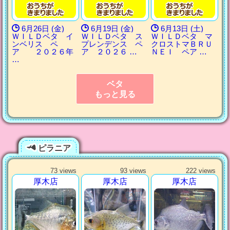
6月26日 (金)
6月19日 (金)
6月13日 (土)
ＷＩＬＤベタ イ
ＷＩＬＤベタ ス
ＷＩＬＤベタ マ
ンベリス ペ
プレンデンス ペ
クロストマＢＲＵ
ア ２０２６年
ア ２０２６ …
ＮＥＩ ペア …
…
ベタ
もっと見る
ピラニア
73 views
93 views
222 views
厚木店
厚木店
厚木店