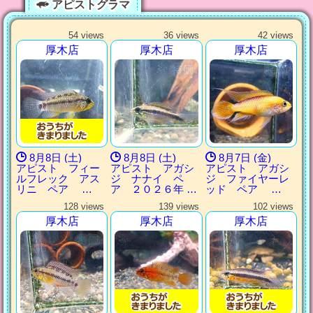
アピストグラマ
54 views
36 views
42 views
厚木店
厚木店
厚木店
8月8日 (土)
8月8日 (土)
8月7日 (金)
アピスト フィー
アピスト アガシ
アピスト アガシ
ルフレック アス
ジ ナナイ ペ
ジ ファイヤーレ
リニ ペア …
ア ２０２６年 …
ッド ペア …
128 views
139 views
102 views
厚木店
厚木店
厚木店