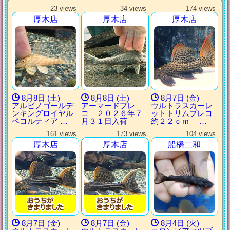
23 views
34 views
174 views
厚木店
厚木店
厚木店
8月8日 (土)
8月8日 (土)
8月7日 (金)
アルビノゴールデ
アーマードプレ
ウルトラスカーレ
ンキングロイヤル
コ ２０２６年７
ットトリムプレコ
ペコルティア …
月３１日入荷
約２２ｃｍ …
161 views
173 views
104 views
厚木店
厚木店
船橋二和
8月7日 (金)
8月7日 (金)
8月4日 (火)