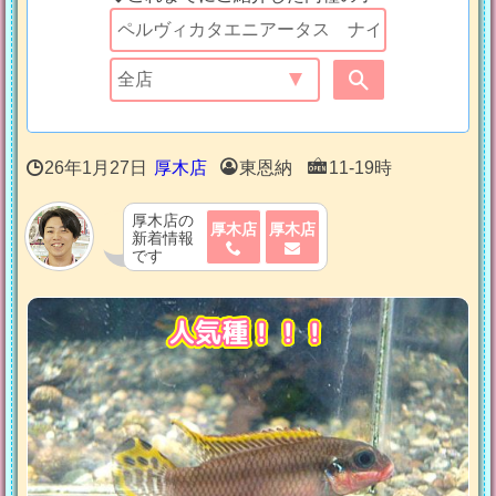
26年1月27日
厚木店
東恩納
11-19時
厚木店の
厚木店
厚木店
新着情報
です
人気種！！！