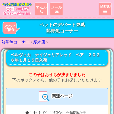
MENU
でんわ
メール
ペットのデパート東葛
熱帯魚コーナー
熱帯魚コーナー
›
厚木店
›
ペルヴィカ ナイジェリアレッド ペア ２０２
６年１月１５日入荷
この子はおうちが決まりました
下のボックスから、他の子もお探しいただけます
関連ページ
◆これまでにご紹介した同種の子