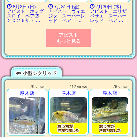
8月2日 (日)
7月31日 (金)
7月30日 (木)
アピスト ホング
アピスト ヴィエ
アピスト エリザ
スロイ ペア②
ジタ スーパーレ
ベサエ スーパー
２０２６年７ …
ッド ペア …
レッド ペア …
アピスト
もっと見る
小型シクリッド
79 views
112 views
76 views
厚木店
厚木店
厚木店