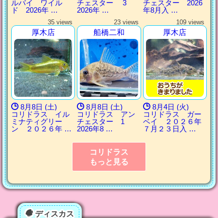
ルバイ ワイル
チェスター 3
チェスター 2026
ド 2026年 …
2026年 …
年8月入 …
35 views
23 views
109 views
厚木店
船橋二和
厚木店
8月8日 (土)
8月8日 (土)
8月4日 (火)
コリドラス イル
コリドラス アン
コリドラス ガー
ミナティグリー
チェスター 1
ベイ ２０２６年
ン ２０２６年 …
2026年8 …
７月２３日入 …
コリドラス
もっと見る
ディスカス