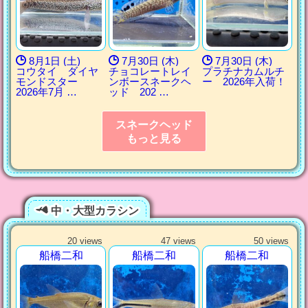
8月1日 (土)
7月30日 (木)
7月30日 (木)
コウタイ ダイヤ
チョコレートレイ
プラチナカムルチ
モンドスター
ンボースネークヘ
ー 2026年入荷！
2026年7月 …
ッド 202 …
スネークヘッド
もっと見る
中・大型カラシン
20 views
47 views
50 views
船橋二和
船橋二和
船橋二和