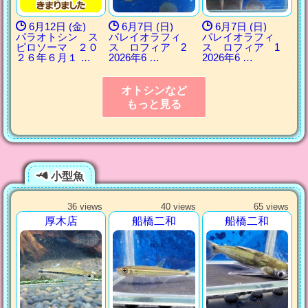
6月12日 (金)
6月7日 (日)
6月7日 (日)
パラオトシン ス
パレイオラフィ
パレイオラフィ
ピロソーマ ２０
ス ロフィア 2
ス ロフィア 1
２６年６月１ …
2026年6 …
2026年6 …
オトシンなど
もっと見る
小型魚
36 views
40 views
65 views
厚木店
船橋二和
船橋二和