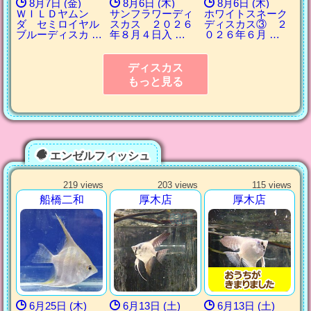
8月7日 (金)
8月6日 (木)
8月6日 (木)
ＷＩＬＤヤムン
サンフラワーディ
ホワイトスネーク
ダ セミロイヤル
スカス ２０２６
ディスカス③ ２
ブルーディスカ …
年８月４日入 …
０２６年６月 …
ディスカス
もっと見る
エンゼルフィッシュ
219 views
203 views
115 views
船橋二和
厚木店
厚木店
6月25日 (木)
6月13日 (土)
6月13日 (土)