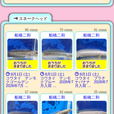
スネークヘッド
90 views
70 views
91 views
船橋二和
船橋二和
船橋二和
8月1日 (土)
8月1日 (土)
8月1日 (土)
コウタイ テンモ
コウタイ テンモ
コウタイ プラチ
クゴールデン
クブルー 2026年7
ナバナナ 2026年7
2026年7月 …
月入荷 …
月入荷 …
57 views
42 views
25 views
船橋二和
船橋二和
船橋二和