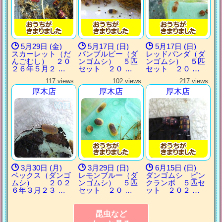
5月29日 (金)
5月17日 (日)
5月17日 (日)
スカーレット（だ
バンブルビー（ダ
レッドパンダ（ダ
んごむし） ２０
ンゴムシ） ５匹
ンゴムシ） ５匹
２６年５月２ …
セット ２０ …
セット ２０ …
117 views
102 views
217 views
厚木店
厚木店
厚木店
3月30日 (月)
3月29日 (日)
6月15日 (日)
ベックス（ダンゴ
レモンブルー（ダ
ダンゴムシ ピン
ムシ） ２０２
ンゴムシ） ５匹
クランボ ５匹セ
６年３月２３ …
セット ２０ …
ット ２０２ …
昆虫など