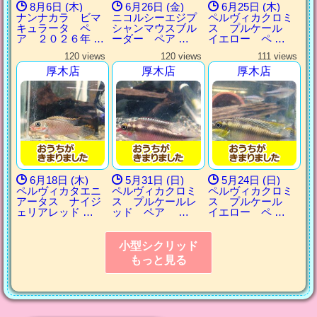
8月6日 (木)
6月26日 (金)
6月25日 (木)
ナンナカラ ビマ
ニコルシーエジプ
ペルヴィカクロミ
キュラータ ペ
シャンマウスブル
ス プルケール
ア ２０２６年 …
ーダー ペア …
イエロー ペ …
120 views
120 views
111 views
厚木店
厚木店
厚木店
6月18日 (木)
5月31日 (日)
5月24日 (日)
ペルヴィカタエニ
ペルヴィカクロミ
ペルヴィカクロミ
アータス ナイジ
ス プルケールレ
ス プルケール
ェリアレッド …
ッド ペア …
イエロー ペ …
小型シクリッド
もっと見る