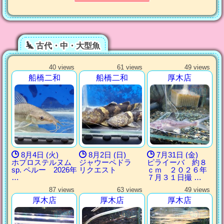
古代・中・大型魚
40 views
61 views
49 views
船橋二和
船橋二和
厚木店
8月4日 (火)
8月2日 (日)
7月31日 (金)
ホプロステルヌム
ジャウーペドラ
ピライーバ 約８
sp. ペルー 2026年
リクエスト
ｃｍ ２０２６年
…
７月３１日撮 …
87 views
63 views
49 views
厚木店
厚木店
厚木店