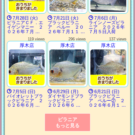
7月28日 (火)
7月21日 (火)
7月6日 (月)
ピラニアＣＦ．エ
ブラックピラニ
ラインノーズピラ
イゲンマニー ２
ア ペルー ２０
ニア ２０２６年
０２６年７月 …
２６年７月１１ …
７月５日入荷
119 views
296 views
137 views
厚木店
厚木店
厚木店
7月5日 (日)
6月29日 (月)
6月21日 (日)
バイオレットブラ
ダイヤモンドブラ
ブラックピラニ
ックピラニア ２
ックピラニア
ア ペルー② ２
０２６年６月 …
２０２６年６ …
０２６年６月１ …
ピラニア
もっと見る