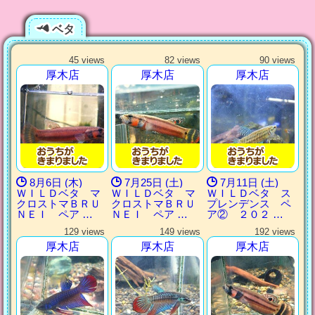
ベタ
45 views
82 views
90 views
厚木店
厚木店
厚木店
8月6日 (木)
7月25日 (土)
7月11日 (土)
ＷＩＬＤベタ マ
ＷＩＬＤベタ マ
ＷＩＬＤベタ ス
クロストマＢＲＵ
クロストマＢＲＵ
プレンデンス ペ
ＮＥＩ ペア …
ＮＥＩ ペア …
ア② ２０２ …
129 views
149 views
192 views
厚木店
厚木店
厚木店