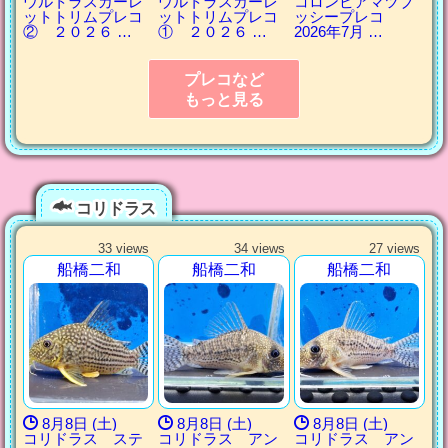
ウルトラスカーレ
ウルトラスカーレ
コロンビアマツブ
ットトリムプレコ
ットトリムプレコ
ッシープレコ
② ２０２６ …
① ２０２６ …
2026年7月 …
プレコなど
もっと見る
コリドラス
33 views
34 views
27 views
船橋二和
船橋二和
船橋二和
8月8日 (土)
8月8日 (土)
8月8日 (土)
コリドラス ステ
コリドラス アン
コリドラス アン