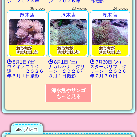
ジ ２０２６年 …
ン ２０２６年 …
日撮影
39 views
20 views
24 views
厚木店
厚木店
厚木店
8月1日 (土)
8月1日 (土)
7月30日 (木)
ウミキノコ１０
ナガレハナ グリ
スターポリプ グ
連 ２０２６
ーン ２０２６年
リーン ２０２６
年８月１日撮影
８月１日撮影
年７月３０日 …
海水魚やサンゴ
もっと見る
プレコ