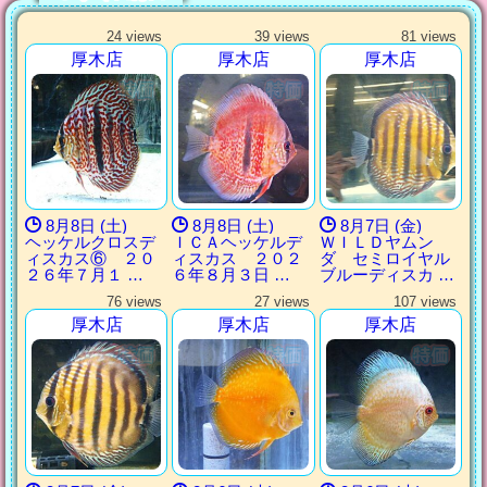
24 views
39 views
81 views
厚木店
厚木店
厚木店
8月8日 (土)
8月8日 (土)
8月7日 (金)
ヘッケルクロスデ
ＩＣＡヘッケルデ
ＷＩＬＤヤムン
ィスカス⑥ ２０
ィスカス ２０２
ダ セミロイヤル
２６年７月１ …
６年８月３日 …
ブルーディスカ …
76 views
27 views
107 views
厚木店
厚木店
厚木店