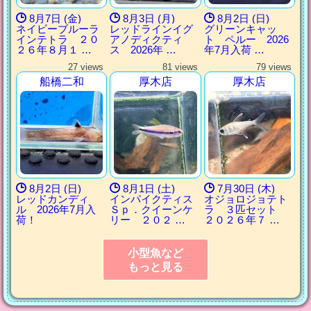
8月7日 (金)
8月3日 (月)
8月2日 (日)
ネイビーブルーラ
レッドラインイグ
グリーンキャッ
インテトラ ２０
アノディクティ
ト ペルー 2026
２６年８月１ …
ス 2026年 …
年7月入荷 …
27 views
81 views
79 views
船橋二和
厚木店
厚木店
8月2日 (日)
8月1日 (土)
7月30日 (木)
レッドカンディ
インパイクティス
オジョロジョテト
ル 2026年7月入
Ｓｐ．クイーンケ
ラ ３匹セット
荷！
リー ２０２ …
２０２６年７ …
小型魚など
もっと見る