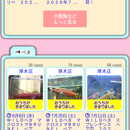
リー ２０２ …
２０２６年７ …
荷！
小型魚など
もっと見る
ベタ
39 views
79 views
88 views
厚木店
厚木店
厚木店
8月6日 (木)
7月25日 (土)
7月11日 (土)
ＷＩＬＤベタ マ
ＷＩＬＤベタ マ
ＷＩＬＤベタ ス
クロストマＢＲＵ
クロストマＢＲＵ
プレンデンス ペ
ＮＥＩ ペア …
ＮＥＩ ペア …
ア② ２０２ …