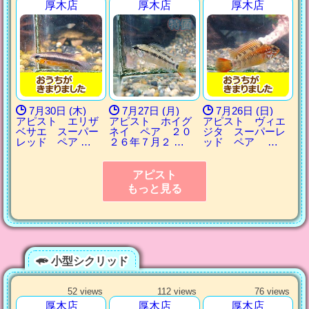
厚木店
厚木店
厚木店
7月30日 (木)
7月27日 (月)
7月26日 (日)
アピスト エリザ
アピスト ホイグ
アピスト ヴィエ
ベサエ スーパー
ネイ ペア ２０
ジタ スーパーレ
レッド ペア …
２６年７月２ …
ッド ペア …
アピスト
もっと見る
小型シクリッド
52 views
112 views
76 views
厚木店
厚木店
厚木店