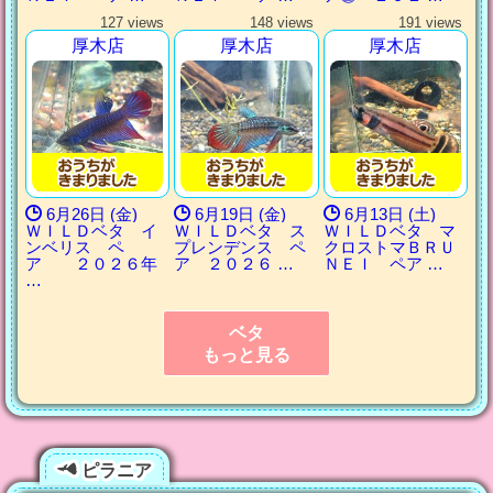
127 views
148 views
191 views
厚木店
厚木店
厚木店
6月26日 (金)
6月19日 (金)
6月13日 (土)
ＷＩＬＤベタ イ
ＷＩＬＤベタ ス
ＷＩＬＤベタ マ
ンベリス ペ
プレンデンス ペ
クロストマＢＲＵ
ア ２０２６年
ア ２０２６ …
ＮＥＩ ペア …
…
ベタ
もっと見る
ピラニア