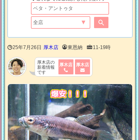
25年7月26日
厚木店
東恩納
11-19時
厚木店の
厚木店
厚木店
新着情報
です
爆安！！！