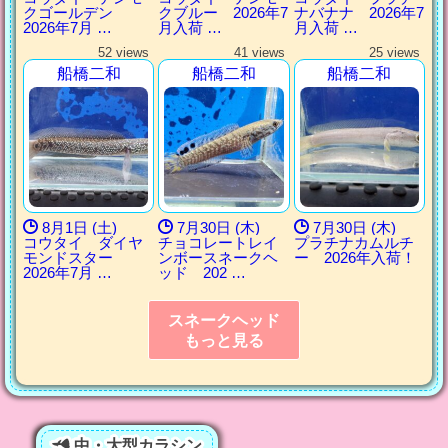
クゴールデン
クブルー 2026年7
ナバナナ 2026年7
2026年7月 …
月入荷 …
月入荷 …
52 views
41 views
25 views
船橋二和
船橋二和
船橋二和
8月1日 (土)
7月30日 (木)
7月30日 (木)
コウタイ ダイヤ
チョコレートレイ
プラチナカムルチ
モンドスター
ンボースネークヘ
ー 2026年入荷！
2026年7月 …
ッド 202 …
スネークヘッド
もっと見る
中・大型カラシン