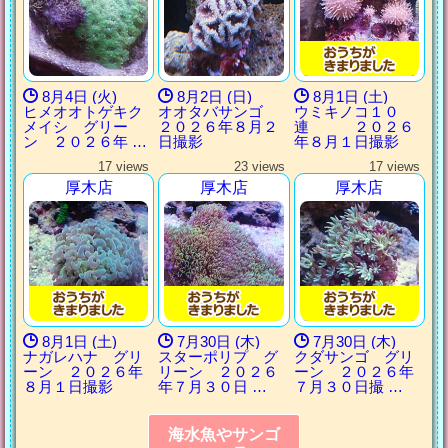
8月4日 (火)
8月2日 (日)
8月1日 (土)
ヒメオオトゲキク
オオタバサンゴ
ウミキノコ１０
メイシ グリー
２０２６年８月２
連 ２０２６
ン ２０２６年 …
日撮影
年８月１日撮影
17 views
23 views
17 views
厚木店
厚木店
厚木店
8月1日 (土)
7月30日 (木)
7月30日 (木)
ナガレハナ グリ
スターポリプ グ
クダサンゴ グリ
ーン ２０２６年
リーン ２０２６
ーン ２０２６年
８月１日撮影
年７月３０日 …
７月３０日撮 …
海水魚やサンゴ