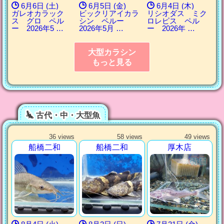
6月6日 (土)
6月5日 (金)
6月4日 (木)
ガレオカラック
ビックリアイカラ
リシオダス ミク
ス グロ ペル
シン ペルー
ロレピス ペル
ー 2026年5 …
2026年5月 …
ー 2026年 …
大型カラシン
もっと見る
古代・中・大型魚
36 views
58 views
49 views
船橋二和
船橋二和
厚木店