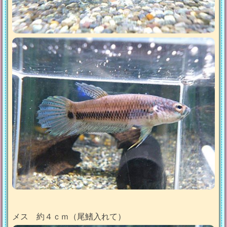
メス 約４ｃｍ（尾鰭入れて）