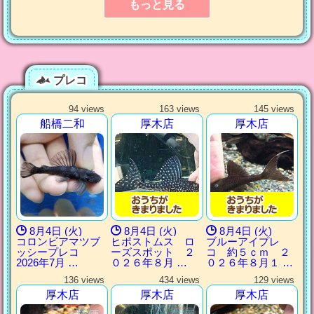
もっと見る
プレコ
94 views
163 views
145 views
船橋二和
厚木店
厚木店
8月4日 (火)
8月4日 (火)
8月4日 (火)
コロンビアマツブ
ヒポストムス ロ
ブルーアイプレ
ッシープレコ
ーズスポット ２
コ 約５ｃｍ ２
2026年7月 …
０２６年８月 …
０２６年８月１ …
136 views
434 views
129 views
厚木店
厚木店
厚木店