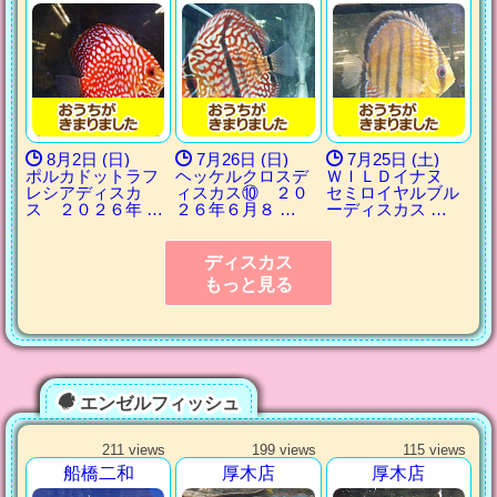
8月2日 (日)
7月26日 (日)
7月25日 (土)
ポルカドットラフ
ヘッケルクロスデ
ＷＩＬＤイナヌ
レシアディスカ
ィスカス⑩ ２０
セミロイヤルブル
ス ２０２６年 …
２６年６月８ …
ーディスカス …
ディスカス
もっと見る
エンゼルフィッシュ
211 views
199 views
115 views
船橋二和
厚木店
厚木店