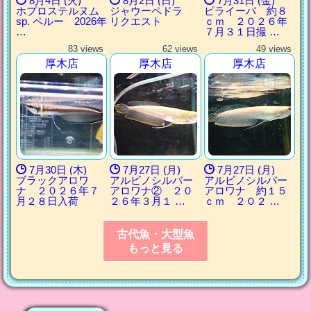
8月4日 (火)
8月2日 (日)
7月31日 (金)
ホプロステルヌム
ジャウーペドラ
ピライーバ 約８
sp. ペルー 2026年
リクエスト
ｃｍ ２０２６年
…
７月３１日撮 …
83 views
62 views
49 views
厚木店
厚木店
厚木店
7月30日 (木)
7月27日 (月)
7月27日 (月)
ブラックアロワ
アルビノシルバー
アルビノシルバー
ナ ２０２６年７
アロワナ② ２０
アロワナ 約１５
月２８日入荷
２６年３月１ …
ｃｍ ２０２ …
古代魚・大型魚
もっと見る