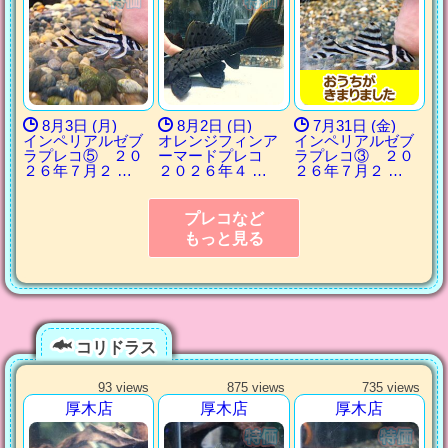
8月3日 (月)
8月2日 (日)
7月31日 (金)
インペリアルゼブ
オレンジフィンア
インペリアルゼブ
ラプレコ⑤ ２０
ーマードプレコ
ラプレコ③ ２０
２６年７月２ …
２０２６年４ …
２６年７月２ …
プレコなど
もっと見る
コリドラス
93 views
875 views
735 views
厚木店
厚木店
厚木店