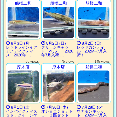
船橋二和
船橋二和
船橋二和
8月3日 (月)
8月2日 (日)
8月2日 (日)
レッドラインイグ
グリーンキャッ
レッドカンディ
アノディクティ
ト ペルー 2026
ル 2026年7月入
ス 2026年 …
年7月入荷 …
荷！
68 views
75 views
145 views
厚木店
厚木店
船橋二和
8月1日 (土)
7月30日 (木)
7月28日 (火)
インパイクティス
オジョロジョテト
ウナモンキャッ
Ｓｐ．クイーンケ
ラ ３匹セット
ト 2026年7月入