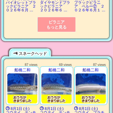
バイオレットブラ
ダイヤモンドブラ
ブラックピラニ
ックピラニア ２
ックピラニア
ア ペルー② ２
０２６年６月 …
２０２６年６ …
０２６年６月１ …
ピラニア
もっと見る
スネークヘッド
87 views
69 views
87 views
船橋二和
船橋二和
船橋二和
8月1日 (土)
8月1日 (土)
8月1日 (土)
コウタイ テンモ
コウタイ テンモ
コウタイ プラチ