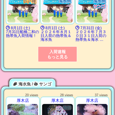
8月1日 (土)
8月1日 (土)
7月31日 (金)
7月31日船橋二和の
２０２６年８月１
２０２６年７月３
熱帯魚入荷情報！
日入荷の熱帯魚＆
０日３１日入荷の
海水魚
熱帯魚＆海水 …
入荷速報
もっと見る
海水魚 /
サンゴ
20 views
28 views
37 views
厚木店
厚木店
厚木店