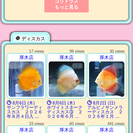
コリドラス
もっと見る
ディスカス
17 views
99 views
30 views
厚木店
厚木店
厚木店
8月6日 (木)
8月6日 (木)
8月2日 (日)
サンフラワーディ
ホワイトスネーク
アルビノサンメラ
スカス ２０２６
ディスカス③ ２
ーディスカス ２
年８月４日入 …
０２６年６月 …
０２６年１月 …
33 views
60 views
441 views
厚木店
厚木店
厚木店