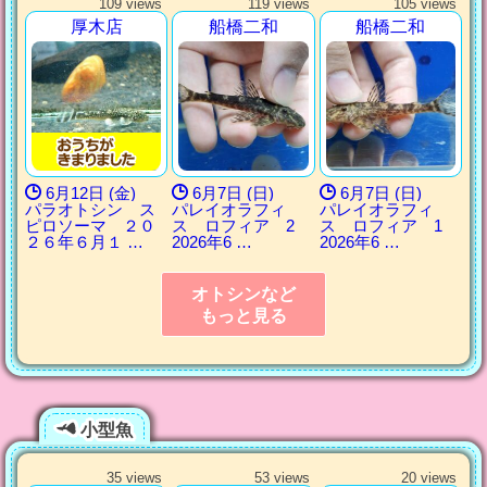
109 views
119 views
105 views
厚木店
船橋二和
船橋二和
6月12日 (金)
6月7日 (日)
6月7日 (日)
パラオトシン ス
パレイオラフィ
パレイオラフィ
ピロソーマ ２０
ス ロフィア 2
ス ロフィア 1
２６年６月１ …
2026年6 …
2026年6 …
オトシンなど
もっと見る
小型魚
35 views
53 views
20 views