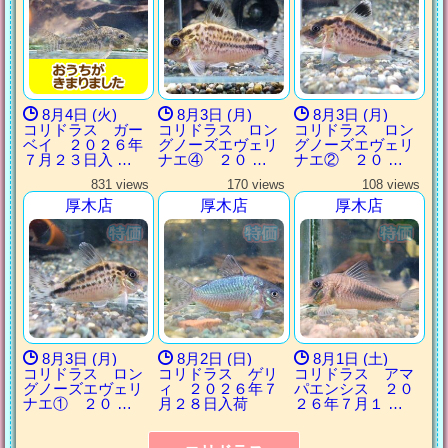
8月4日 (火)
8月3日 (月)
8月3日 (月)
コリドラス ガー
コリドラス ロン
コリドラス ロン
ベイ ２０２６年
グノーズエヴェリ
グノーズエヴェリ
７月２３日入 …
ナエ④ ２０ …
ナエ② ２０ …
831 views
170 views
108 views
厚木店
厚木店
厚木店
8月3日 (月)
8月2日 (日)
8月1日 (土)
コリドラス ロン
コリドラス ゲリ
コリドラス アマ
グノーズエヴェリ
ィ ２０２６年７
パエンシス ２０
ナエ① ２０ …
月２８日入荷
２６年７月１ …