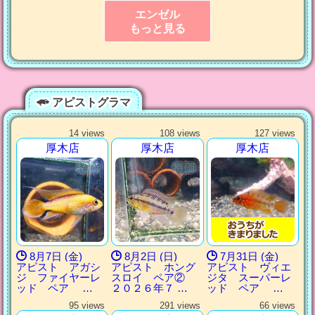
エンゼル
もっと見る
アピストグラマ
14 views
108 views
127 views
厚木店
厚木店
厚木店
8月7日 (金)
8月2日 (日)
7月31日 (金)
アピスト アガシ
アピスト ホング
アピスト ヴィエ
ジ ファイヤーレ
スロイ ペア②
ジタ スーパーレ
ッド ペア …
２０２６年７ …
ッド ペア …
95 views
291 views
66 views