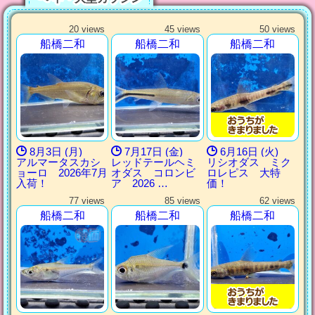
20 views
45 views
50 views
船橋二和
船橋二和
船橋二和
8月3日 (月)
7月17日 (金)
6月16日 (火)
アルマータスカシ
レッドテールヘミ
リシオダス ミク
ョーロ 2026年7月
オダス コロンビ
ロレピス 大特
入荷！
ア 2026 …
価！
77 views
85 views
62 views
船橋二和
船橋二和
船橋二和