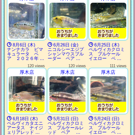
8月6日 (木)
6月26日 (金)
6月25日 (木)
ナンナカラ ビマ
ニコルシーエジプ
ペルヴィカクロミ
キュラータ ペ
シャンマウスブル
ス プルケール
ア ２０２６年 …
ーダー ペア …
イエロー ペ …
120 views
120 views
111 views
厚木店
厚木店
厚木店
6月18日 (木)
5月31日 (日)
5月24日 (日)
ペルヴィカタエニ
ペルヴィカクロミ
ペルヴィカクロミ
アータス ナイジ
ス プルケールレ
ス プルケール
ェリアレッド …
ッド ペア …
イエロー ペ …