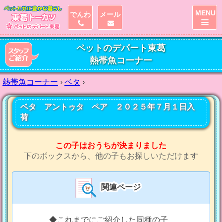
MENU
でんわ
メール
ペットのデパート東葛
熱帯魚コーナー
熱帯魚コーナー
›
ベタ
›
ベタ アントゥタ ペア ２０２５年７月１日入
荷
この子はおうちが決まりました
下のボックスから、他の子もお探しいただけます
関連ページ
◆これまでにご紹介した同種の子