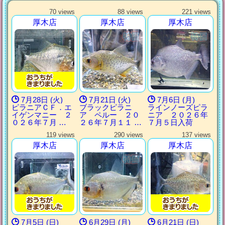
70 views
88 views
221 views
厚木店
厚木店
厚木店
7月28日 (火)
7月21日 (火)
7月6日 (月)
ピラニアＣＦ．エ
ブラックピラニ
ラインノーズピラ
イゲンマニー ２
ア ペルー ２０
ニア ２０２６年
０２６年７月 …
２６年７月１１ …
７月５日入荷
119 views
290 views
137 views
厚木店
厚木店
厚木店
7月5日 (日)
6月29日 (月)
6月21日 (日)