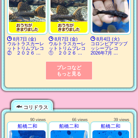
8月7日 (金)
8月7日 (金)
8月4日 (火)
ウルトラスカーレ
ウルトラスカーレ
コロンビアマツブ
ットトリムプレコ
ットトリムプレコ
ッシープレコ
② ２０２６ …
① ２０２６ …
2026年7月 …
プレコなど
もっと見る
コリドラス
90 views
66 views
39 views
船橋二和
船橋二和
船橋二和