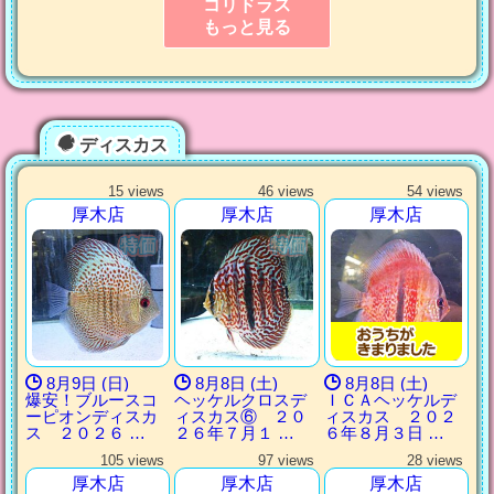
コリドラス
もっと見る
ディスカス
15 views
46 views
54 views
厚木店
厚木店
厚木店
8月9日 (日)
8月8日 (土)
8月8日 (土)
爆安！ブルースコ
ヘッケルクロスデ
ＩＣＡヘッケルデ
ーピオンディスカ
ィスカス⑥ ２０
ィスカス ２０２
ス ２０２６ …
２６年７月１ …
６年８月３日 …
105 views
97 views
28 views
厚木店
厚木店
厚木店