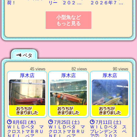
荷！
リー ２０２ …
２０２６年７ …
小型魚など
もっと見る
ベタ
45 views
82 views
90 views
厚木店
厚木店
厚木店
8月6日 (木)
7月25日 (土)
7月11日 (土)
ＷＩＬＤベタ マ
ＷＩＬＤベタ マ
ＷＩＬＤベタ ス
クロストマＢＲＵ
クロストマＢＲＵ
プレンデンス ペ
ＮＥＩ ペア …
ＮＥＩ ペア …
ア② ２０２ …