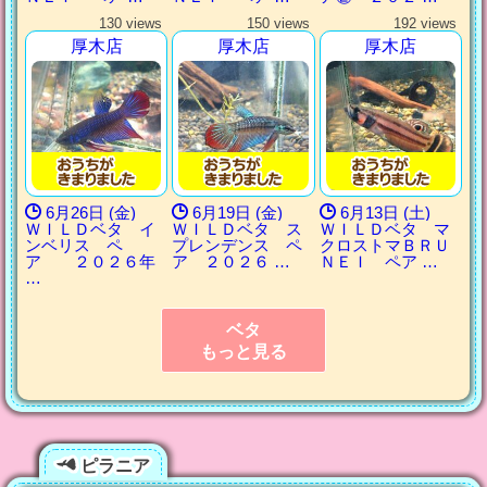
130 views
150 views
192 views
厚木店
厚木店
厚木店
6月26日 (金)
6月19日 (金)
6月13日 (土)
ＷＩＬＤベタ イ
ＷＩＬＤベタ ス
ＷＩＬＤベタ マ
ンベリス ペ
プレンデンス ペ
クロストマＢＲＵ
ア ２０２６年
ア ２０２６ …
ＮＥＩ ペア …
…
ベタ
もっと見る
ピラニア