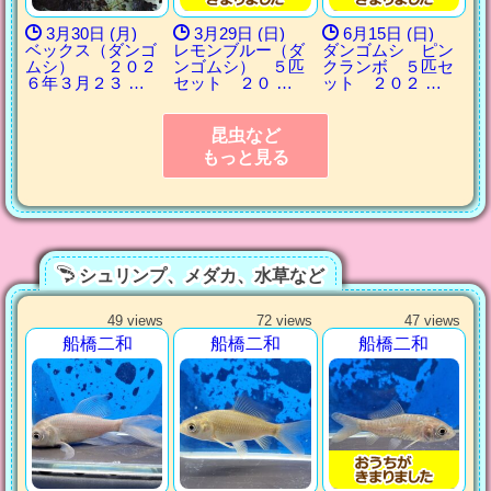
3月30日 (月)
3月29日 (日)
6月15日 (日)
ベックス（ダンゴ
レモンブルー（ダ
ダンゴムシ ピン
ムシ） ２０２
ンゴムシ） ５匹
クランボ ５匹セ
６年３月２３ …
セット ２０ …
ット ２０２ …
昆虫など
もっと見る
シュリンプ、メダカ、水草など
49 views
72 views
47 views
船橋二和
船橋二和
船橋二和