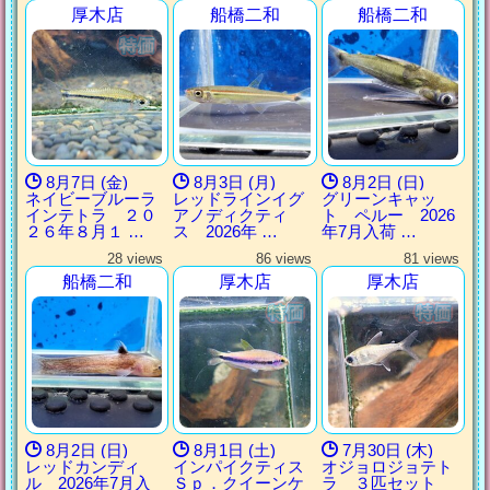
厚木店
船橋二和
船橋二和
8月7日 (金)
8月3日 (月)
8月2日 (日)
ネイビーブルーラ
レッドラインイグ
グリーンキャッ
インテトラ ２０
アノディクティ
ト ペルー 2026
２６年８月１ …
ス 2026年 …
年7月入荷 …
28 views
86 views
81 views
船橋二和
厚木店
厚木店
8月2日 (日)
8月1日 (土)
7月30日 (木)
レッドカンディ
インパイクティス
オジョロジョテト
ル 2026年7月入
Ｓｐ．クイーンケ
ラ ３匹セット