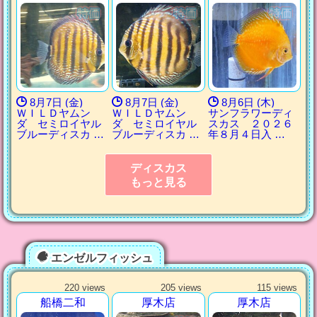
8月7日 (金)
8月7日 (金)
8月6日 (木)
ＷＩＬＤヤムン
ＷＩＬＤヤムン
サンフラワーディ
ダ セミロイヤル
ダ セミロイヤル
スカス ２０２６
ブルーディスカ …
ブルーディスカ …
年８月４日入 …
ディスカス
もっと見る
エンゼルフィッシュ
220 views
205 views
115 views
船橋二和
厚木店
厚木店