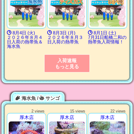
8月4日 (火)
8月3日 (月)
8月1日 (土)
２０２６年８月４
２０２６年８月３
7月31日船橋二和の
日入荷の熱帯魚＆
日入荷の熱帯魚
熱帯魚入荷情報！
海水魚
入荷速報
もっと見る
海水魚 /
サンゴ
2 views
15 views
22 views
厚木店
厚木店
厚木店