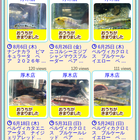
8月6日 (木)
6月26日 (金)
6月25日 (木)
ナンナカラ ビマ
ニコルシーエジプ
ペルヴィカクロミ
キュラータ ペ
シャンマウスブル
ス プルケール
ア ２０２６年 …
ーダー ペア …
イエロー ペ …
120 views
120 views
111 views
厚木店
厚木店
厚木店
6月18日 (木)
5月31日 (日)
5月24日 (日)
ペルヴィカタエニ
ペルヴィカクロミ
ペルヴィカクロミ
アータス ナイジ
ス プルケールレ
ス プルケール
ェリアレッド …
ッド ペア …
イエロー ペ …