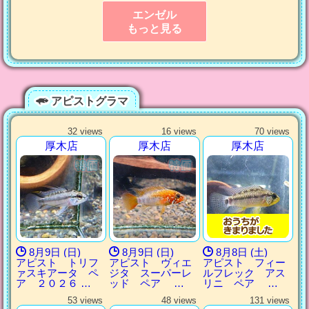
エンゼル
もっと見る
アピストグラマ
32 views
16 views
70 views
厚木店
厚木店
厚木店
8月9日 (日)
8月9日 (日)
8月8日 (土)
アピスト トリフ
アピスト ヴィエ
アピスト フィー
ァスキアータ ペ
ジタ スーパーレ
ルフレック アス
ア ２０２６ …
ッド ペア …
リニ ペア …
53 views
48 views
131 views