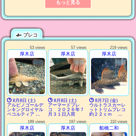
もっと見る
プレコ
53 views
57 views
219 views
厚木店
厚木店
厚木店
8月8日 (土)
8月8日 (土)
8月7日 (金)
アルビノゴールデ
アーマードプレ
ウルトラスカーレ
ンキングロイヤル
コ ２０２６年７
ットトリムプレコ
ペコルティア …
月３１日入荷
約２２ｃｍ …
189 views
197 views
110 views
厚木店
厚木店
船橋二和