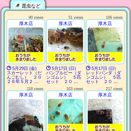
昆虫など
90 views
51 views
106 views
厚木店
厚木店
厚木店
5月29日 (金)
5月17日 (日)
5月17日 (日)
スカーレット（だ
バンブルビー（ダ
レッドパンダ（ダ
んごむし） ２０
ンゴムシ） ５匹
ンゴムシ） ５匹
２６年５月２ …
セット ２０ …
セット ２０ …
118 views
103 views
217 views
厚木店
厚木店
厚木店