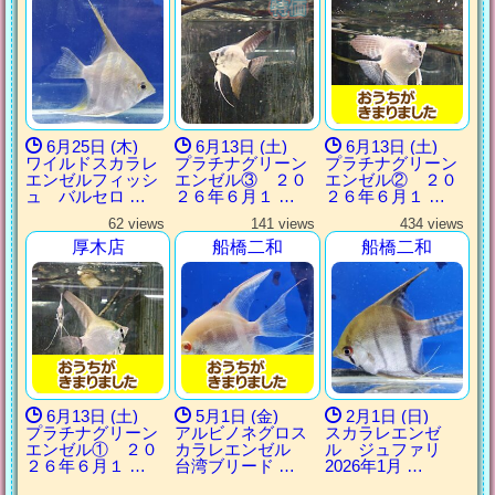
6月25日 (木)
6月13日 (土)
6月13日 (土)
ワイルドスカラレ
プラチナグリーン
プラチナグリーン
エンゼルフィッシ
エンゼル③ ２０
エンゼル② ２０
ュ バルセロ …
２６年６月１ …
２６年６月１ …
62 views
141 views
434 views
厚木店
船橋二和
船橋二和
6月13日 (土)
5月1日 (金)
2月1日 (日)
プラチナグリーン
アルビノネグロス
スカラレエンゼ
エンゼル① ２０
カラレエンゼル
ル ジュファリ
２６年６月１ …
台湾ブリード …
2026年1月 …