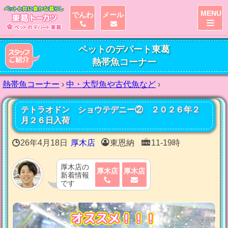
MENU
でんわ
メール
ペットのデパート東葛
熱帯魚コーナー
熱帯魚コーナー
›
中・大型魚や古代魚など
›
テトラオドン ショウテデニー② ２０２６年２
月２６日入荷
26年4月18日
厚木店
東恩納
11-19時
厚木店の
厚木店
厚木店
新着情報
です
オススメ！！！