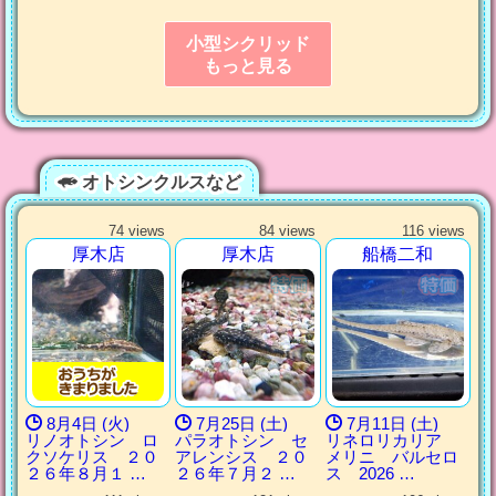
小型シクリッド
もっと見る
オトシンクルスなど
74 views
84 views
116 views
厚木店
厚木店
船橋二和
8月4日 (火)
7月25日 (土)
7月11日 (土)
リノオトシン ロ
パラオトシン セ
リネロリカリア
クソケリス ２０
アレンシス ２０
メリニ バルセロ
２６年８月１ …
２６年７月２ …
ス 2026 …