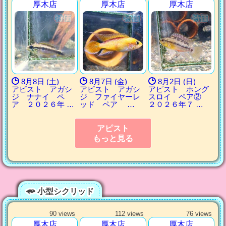
厚木店
厚木店
厚木店
8月8日 (土)
8月7日 (金)
8月2日 (日)
アピスト アガシ
アピスト アガシ
アピスト ホング
ジ ナナイ ペ
ジ ファイヤーレ
スロイ ペア②
ア ２０２６年 …
ッド ペア …
２０２６年７ …
アピスト
もっと見る
小型シクリッド
90 views
112 views
76 views
厚木店
厚木店
厚木店