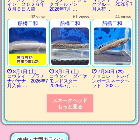
イン ２０２６年
クゴールデン
クブルー 2026年7
８月６日入荷
2026年7月 …
月入荷 …
92 views
61 views
44 views
船橋二和
船橋二和
船橋二和
8月1日 (土)
8月1日 (土)
7月30日 (木)
コウタイ プラチ
コウタイ ダイヤ
チョコレートレイ
ナバナナ 2026年7
モンドスター
ンボースネークヘ
月入荷 …
2026年7月 …
ッド 202 …
スネークヘッド
もっと見る
中・大型カラシン