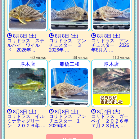
8月8日 (土)
8月8日 (土)
8月8日 (土)
コリドラス ステ
コリドラス アン
コリドラス アン
ルバイ ワイル
チェスター 3
チェスター 2026
ド 2026年 …
2026年 …
年8月入 …
60 views
38 views
110 views
厚木店
船橋二和
厚木店
8月8日 (土)
8月8日 (土)
8月4日 (火)
コリドラス イル
コリドラス アン
コリドラス ガー
ミナティグリー
チェスター 1
ベイ ２０２６年
ン ２０２６年 …
2026年8 …
７月２３日入 …