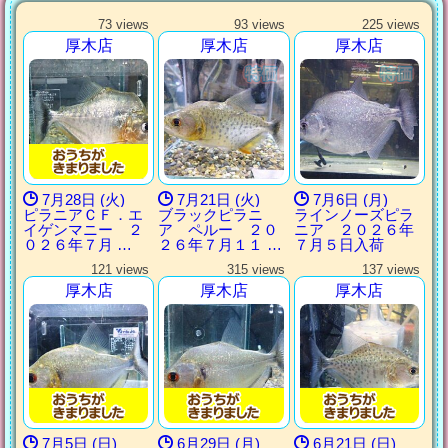
73 views
93 views
225 views
厚木店
厚木店
厚木店
7月28日 (火)
7月21日 (火)
7月6日 (月)
ピラニアＣＦ．エ
ブラックピラニ
ラインノーズピラ
イゲンマニー ２
ア ペルー ２０
ニア ２０２６年
０２６年７月 …
２６年７月１１ …
７月５日入荷
121 views
315 views
137 views
厚木店
厚木店
厚木店
7月5日 (日)
6月29日 (月)
6月21日 (日)