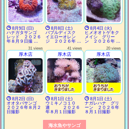
8月9日 (日)
8月8日 (土)
8月4日 (火)
ハナガタサンゴ
バブルディスク
ヒメオオトゲキク
レッド ２０２６
イエローオレン
メイシ グリー
年８月９日撮 …
ジ ２０２６年 …
ン ２０２６年 …
31 views
41 views
20 views
厚木店
厚木店
厚木店
8月2日 (日)
8月1日 (土)
8月1日 (土)
オオタバサンゴ
ウミキノコ１０
ナガレハナ グリ
２０２６年８月２
連 ２０２６
ーン ２０２６年
日撮影
年８月１日撮影
８月１日撮影
海水魚やサンゴ