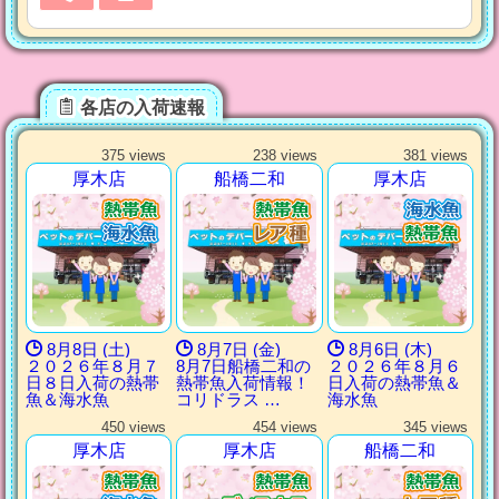
各店の入荷速報
375 views
238 views
381 views
厚木店
船橋二和
厚木店
8月8日 (土)
8月7日 (金)
8月6日 (木)
２０２６年８月７
8月7日船橋二和の
２０２６年８月６
日８日入荷の熱帯
熱帯魚入荷情報！
日入荷の熱帯魚＆
魚＆海水魚
コリドラス …
海水魚
450 views
454 views
345 views
厚木店
厚木店
船橋二和