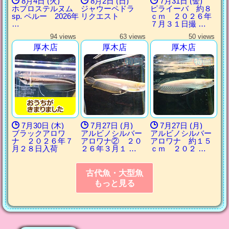
8月4日 (火)
8月2日 (日)
7月31日 (金)
ホプロステルヌム
ジャウーペドラ
ピライーバ 約８
sp. ペルー 2026年
リクエスト
ｃｍ ２０２６年
…
７月３１日撮 …
94 views
63 views
50 views
厚木店
厚木店
厚木店
7月30日 (木)
7月27日 (月)
7月27日 (月)
ブラックアロワ
アルビノシルバー
アルビノシルバー
ナ ２０２６年７
アロワナ② ２０
アロワナ 約１５
月２８日入荷
２６年３月１ …
ｃｍ ２０２ …
古代魚・大型魚
もっと見る