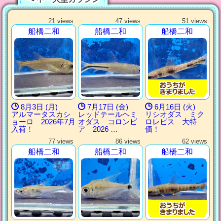
21 views
47 views
51 views
船橋二和
船橋二和
船橋二和
8月3日 (月)
7月17日 (金)
6月16日 (火)
アルマータスカシ
レッドテールヘミ
リシオダス ミク
ョーロ 2026年7月
オダス コロンビ
ロレピス 大特
入荷！
ア 2026 …
価！
77 views
86 views
62 views
船橋二和
船橋二和
船橋二和