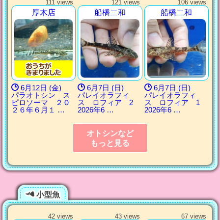
111 views
121 views
106 views
厚木店
船橋二和
船橋二和
6月12日 (金)
6月7日 (日)
6月7日 (日)
パラオトシン ス
パレイオラフィ
パレイオラフィ
ピロソーマ ２０
ス ロフィア 2
ス ロフィア 1
２６年６月１ …
2026年6 …
2026年6 …
オトシンなど
もっと見る
小型魚
42 views
43 views
67 views