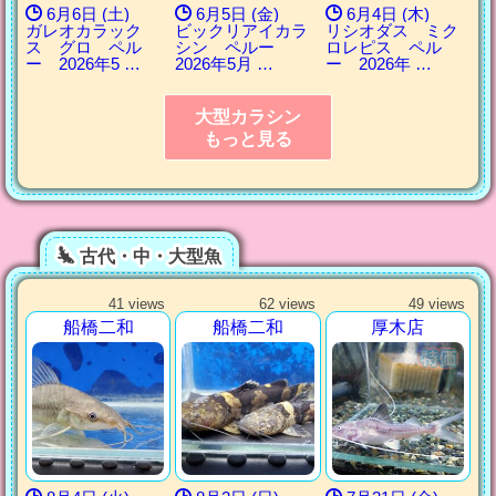
6月6日 (土)
6月5日 (金)
6月4日 (木)
ガレオカラック
ビックリアイカラ
リシオダス ミク
ス グロ ペル
シン ペルー
ロレピス ペル
ー 2026年5 …
2026年5月 …
ー 2026年 …
大型カラシン
もっと見る
古代・中・大型魚
41 views
62 views
49 views
船橋二和
船橋二和
厚木店