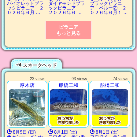
バイオレットブラ
ダイヤモンドブラ
ブラックピラニ
ックピラニア ２
ックピラニア
ア ペルー② ２
０２６年６月 …
２０２６年６ …
０２６年６月１ …
ピラニア
もっと見る
スネークヘッド
23 views
93 views
74 views
厚木店
船橋二和
船橋二和
8月9日 (日)
8月1日 (土)
8月1日 (土)
チャンナ インセ
コウタイ テンモ
コウタイ テンモ