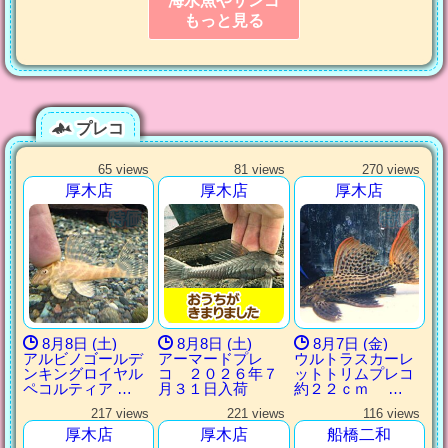
海水魚やサンゴ
もっと見る
プレコ
65 views
81 views
270 views
厚木店
厚木店
厚木店
8月8日 (土)
8月8日 (土)
8月7日 (金)
アルビノゴールデ
アーマードプレ
ウルトラスカーレ
ンキングロイヤル
コ ２０２６年７
ットトリムプレコ
ペコルティア …
月３１日入荷
約２２ｃｍ …
217 views
221 views
116 views
厚木店
厚木店
船橋二和