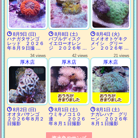
8月9日 (日)
8月8日 (土)
8月4日 (火)
ハナガタサンゴ
バブルディスク
ヒメオオトゲキク
レッド ２０２６
イエローオレン
メイシ グリー
年８月９日撮 …
ジ ２０２６年 …
ン ２０２６年 …
34 views
42 views
21 views
厚木店
厚木店
厚木店
8月2日 (日)
8月1日 (土)
8月1日 (土)
オオタバサンゴ
ウミキノコ１０
ナガレハナ グリ
２０２６年８月２
連 ２０２６
ーン ２０２６年
日撮影
年８月１日撮影
８月１日撮影