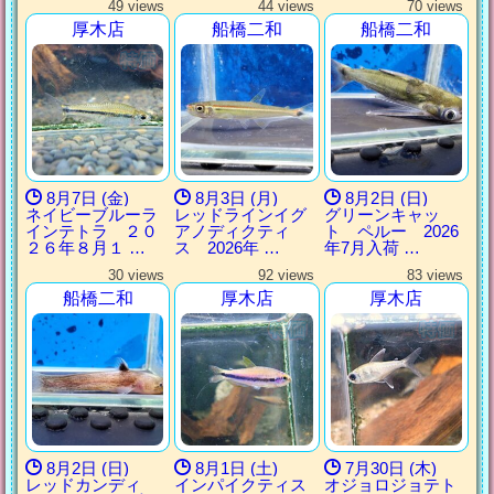
49 views
44 views
70 views
厚木店
船橋二和
船橋二和
8月7日 (金)
8月3日 (月)
8月2日 (日)
ネイビーブルーラ
レッドラインイグ
グリーンキャッ
インテトラ ２０
アノディクティ
ト ペルー 2026
２６年８月１ …
ス 2026年 …
年7月入荷 …
30 views
92 views
83 views
船橋二和
厚木店
厚木店
8月2日 (日)
8月1日 (土)
7月30日 (木)
レッドカンディ
インパイクティス
オジョロジョテト