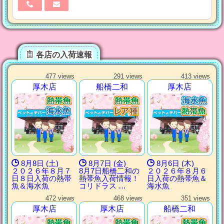
各店の入荷速報
477 views
291 views
413 views
厚木店
船橋二和
厚木店
8月8日 (土)
8月7日 (金)
8月6日 (木)
２０２６年８月７
8月7日船橋二和の
２０２６年８月６
日８日入荷の熱帯
熱帯魚入荷情報！
日入荷の熱帯魚＆
魚＆海水魚
コリドラス …
海水魚
472 views
468 views
351 views
厚木店
厚木店
船橋二和