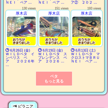
ＮＥＩ ペア …
ＮＥＩ ペア …
ア② ２０２ …
130 views
151 views
193 views
厚木店
厚木店
厚木店
6月26日 (金)
6月19日 (金)
6月13日 (土)
ＷＩＬＤベタ イ
ＷＩＬＤベタ ス
ＷＩＬＤベタ マ
ンベリス ペ
プレンデンス ペ
クロストマＢＲＵ
ア ２０２６年
ア ２０２６ …
ＮＥＩ ペア …
…
ベタ
もっと見る
ピラニア