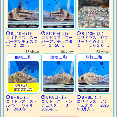
8月10日 (月)
8月10日 (月)
8月10日 (月)
コリドラス スー
コリドラス スー
コリドラス ゼブ
パーアンチェスタ
パーアンチェスタ
リーナＣＷ１１
ー 2 20 …
ー 1 20 …
１ ２０２６ …
118 views
96 views
53 views
船橋二和
船橋二和
船橋二和
8月8日 (土)
8月8日 (土)
8月8日 (土)
コリドラス ステ
コリドラス アン
コリドラス アン
ルバイ ワイル
チェスター 3
チェスター 2026
ド 2026年 …
2026年 …
年8月入 …