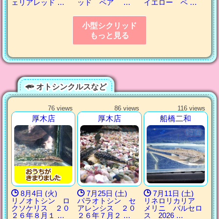
ェリアレッド …
ッド ペア …
イエロー ペ …
小型シクリッド
もっと見る
オトシンクルスなど
76 views
86 views
116 views
厚木店
厚木店
船橋二和
8月4日 (火)
7月25日 (土)
7月11日 (土)
リノオトシン ロ
パラオトシン セ
リネロリカリア
クソケリス ２０
アレンシス ２０
メリニ バルセロ
２６年８月１ …
２６年７月２ …
ス 2026 …