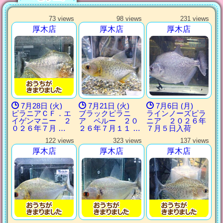
73 views
98 views
231 views
厚木店
厚木店
厚木店
7月28日 (火)
7月21日 (火)
7月6日 (月)
ピラニアＣＦ．エ
ブラックピラニ
ラインノーズピラ
イゲンマニー ２
ア ペルー ２０
ニア ２０２６年
０２６年７月 …
２６年７月１１ …
７月５日入荷
122 views
323 views
137 views
厚木店
厚木店
厚木店