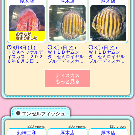
厚木店
厚木店
厚木店
8月8日 (土)
8月7日 (金)
8月7日 (金)
ＩＣＡヘッケルデ
ＷＩＬＤヤムン
ＷＩＬＤヤムン
ィスカス ２０２
ダ セミロイヤル
ダ セミロイヤル
６年８月３日 …
ブルーディスカ …
ブルーディスカ …
ディスカス
もっと見る
エンゼルフィッシュ
223 views
205 views
115 views
船橋二和
厚木店
厚木店