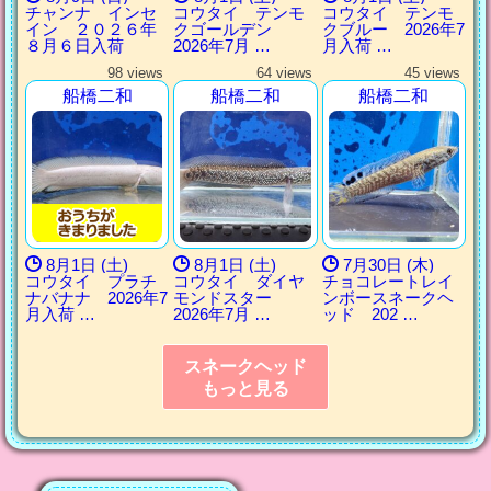
チャンナ インセ
コウタイ テンモ
コウタイ テンモ
イン ２０２６年
クゴールデン
クブルー 2026年7
８月６日入荷
2026年7月 …
月入荷 …
98 views
64 views
45 views
船橋二和
船橋二和
船橋二和
8月1日 (土)
8月1日 (土)
7月30日 (木)
コウタイ プラチ
コウタイ ダイヤ
チョコレートレイ
ナバナナ 2026年7
モンドスター
ンボースネークヘ
月入荷 …
2026年7月 …
ッド 202 …
スネークヘッド
もっと見る