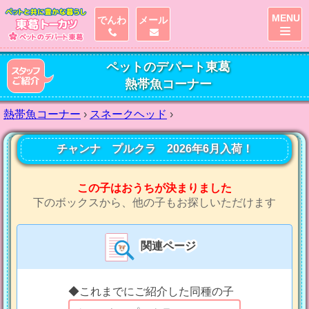
MENU
でんわ
メール
ペットのデパート東葛
熱帯魚コーナー
熱帯魚コーナー
›
スネークヘッド
›
チャンナ プルクラ 2026年6月入荷！
この子はおうちが決まりました
下のボックスから、他の子もお探しいただけます
関連ページ
◆これまでにご紹介した同種の子