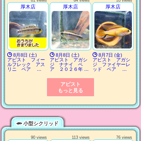
81 views
64 views
53 views
厚木店
厚木店
厚木店
8月8日 (土)
8月8日 (土)
8月7日 (金)
アピスト フィー
アピスト アガシ
アピスト アガシ
ルフレック アス
ジ ナナイ ペ
ジ ファイヤーレ
リニ ペア …
ア ２０２６年 …
ッド ペア …
アピスト
もっと見る
小型シクリッド
90 views
113 views
76 views