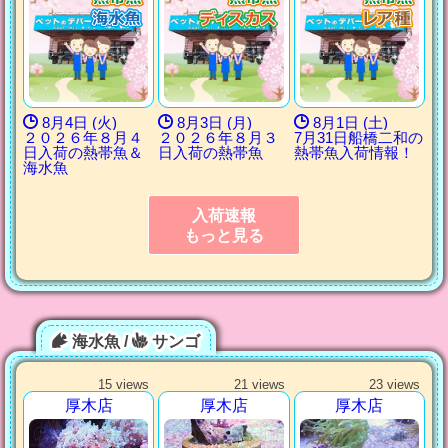
8月4日 (火)
8月3日 (月)
8月1日 (土)
２０２６年８月４
２０２６年８月３
7月31日船橋二和の
日入荷の熱帯魚＆
日入荷の熱帯魚
熱帯魚入荷情報！
海水魚
入荷速報
もっと見る
海水魚 /
サンゴ
15 views
21 views
23 views
厚木店
厚木店
厚木店