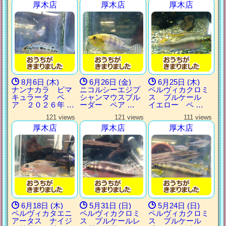
厚木店
厚木店
厚木店
8月6日 (木)
6月26日 (金)
6月25日 (木)
ナンナカラ ビマ
ニコルシーエジプ
ペルヴィカクロミ
キュラータ ペ
シャンマウスブル
ス プルケール
ア ２０２６年 …
ーダー ペア …
イエロー ペ …
121 views
121 views
111 views
厚木店
厚木店
厚木店
6月18日 (木)
5月31日 (日)
5月24日 (日)
ペルヴィカタエニ
ペルヴィカクロミ
ペルヴィカクロミ
アータス ナイジ
ス プルケールレ
ス プルケール