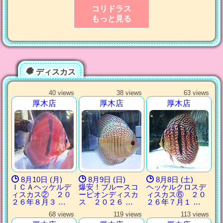
コリドラス
もっと見る
ディスカス
40 views
38 views
63 views
厚木店
厚木店
厚木店
8月10日 (月)
8月9日 (日)
8月8日 (土)
ＩＣＡヘッケルデ
爆安！ブルースコ
ヘッケルクロスデ
ィスカス② ２０
ーピオンディスカ
ィスカス⑥ ２０
２６年８月３ …
ス ２０２６ …
２６年７月１ …
68 views
119 views
113 views