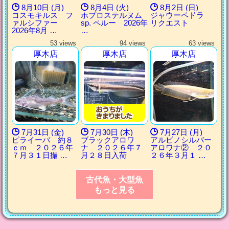
8月10日 (月)
8月4日 (火)
8月2日 (日)
コスモキルス フ
ホプロステルヌム
ジャウーペドラ
ァルシファー
sp. ペルー 2026年
リクエスト
2026年8月 …
…
53 views
94 views
63 views
厚木店
厚木店
厚木店
7月31日 (金)
7月30日 (木)
7月27日 (月)
ピライーバ 約８
ブラックアロワ
アルビノシルバー
ｃｍ ２０２６年
ナ ２０２６年７
アロワナ② ２０
７月３１日撮 …
月２８日入荷
２６年３月１ …
古代魚・大型魚
もっと見る