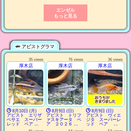
エンゼル
もっと見る
アピストグラマ
35 views
76 views
36 views
厚木店
厚木店
厚木店
8月10日 (月)
8月9日 (日)
8月9日 (日)
アピスト エリザ
アピスト トリフ
アピスト ヴィエ
ベサエ スーパー
ァスキアータ ペ
ジタ スーパーレ
レッド ペア …
ア ２０２６ …
ッド ペア …