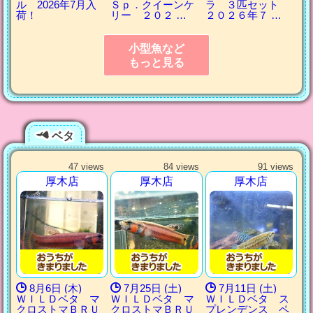
ル 2026年7月入
Ｓｐ．クイーンケ
ラ ３匹セット
荷！
リー ２０２ …
２０２６年７ …
小型魚など
もっと見る
ベタ
47 views
84 views
91 views
厚木店
厚木店
厚木店
8月6日 (木)
7月25日 (土)
7月11日 (土)
ＷＩＬＤベタ マ
ＷＩＬＤベタ マ
ＷＩＬＤベタ ス
クロストマＢＲＵ
クロストマＢＲＵ
プレンデンス ペ