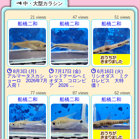
中・大型カラシン
21 views
47 views
51 views
船橋二和
船橋二和
船橋二和
8月3日 (月)
7月17日 (金)
6月16日 (火)
アルマータスカシ
レッドテールヘミ
リシオダス ミク
ョーロ 2026年7月
オダス コロンビ
ロレピス 大特
入荷！
ア 2026 …
価！
77 views
87 views
62 views
船橋二和
船橋二和
船橋二和