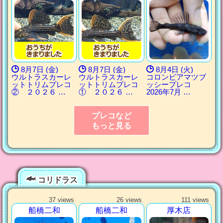
8月7日 (金)
8月7日 (金)
8月4日 (火)
ウルトラスカーレ
ウルトラスカーレ
コロンビアマツブ
ットトリムプレコ
ットトリムプレコ
ッシープレコ
② ２０２６ …
① ２０２６ …
2026年7月 …
プレコなど
もっと見る
コリドラス
37 views
26 views
111 views
船橋二和
船橋二和
厚木店