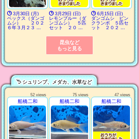
3月30日 (月)
3月29日 (日)
6月15日 (日)
ベックス（ダンゴ
レモンブルー（ダ
ダンゴムシ ピン
ムシ） ２０２
ンゴムシ） ５匹
クランボ ５匹セ
６年３月２３ …
セット ２０ …
ット ２０２ …
昆虫など
もっと見る
シュリンプ、メダカ、水草など
52 views
75 views
47 views
船橋二和
船橋二和
船橋二和