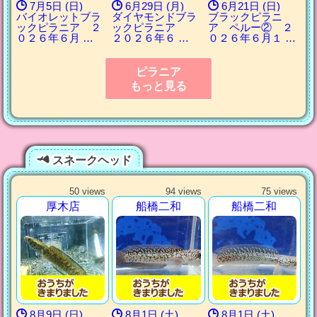
7月5日 (日)
6月29日 (月)
6月21日 (日)
バイオレットブラ
ダイヤモンドブラ
ブラックピラニ
ックピラニア ２
ックピラニア
ア ペルー② ２
０２６年６月 …
２０２６年６ …
０２６年６月１ …
ピラニア
もっと見る
スネークヘッド
50 views
94 views
75 views
厚木店
船橋二和
船橋二和
8月9日 (日)
8月1日 (土)
8月1日 (土)