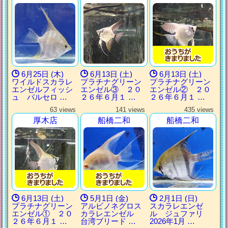
6月25日 (木)
6月13日 (土)
6月13日 (土)
ワイルドスカラレ
プラチナグリーン
プラチナグリーン
エンゼルフィッシ
エンゼル③ ２０
エンゼル② ２０
ュ バルセロ …
２６年６月１ …
２６年６月１ …
63 views
141 views
435 views
厚木店
船橋二和
船橋二和
6月13日 (土)
5月1日 (金)
2月1日 (日)
プラチナグリーン
アルビノネグロス
スカラレエンゼ
エンゼル① ２０
カラレエンゼル
ル ジュファリ
２６年６月１ …
台湾ブリード …
2026年1月 …