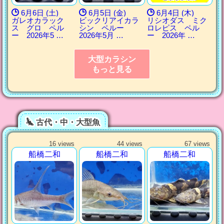
6月6日 (土)
6月5日 (金)
6月4日 (木)
ガレオカラック
ビックリアイカラ
リシオダス ミク
ス グロ ペル
シン ペルー
ロレピス ペル
ー 2026年5 …
2026年5月 …
ー 2026年 …
大型カラシン
もっと見る
古代・中・大型魚
16 views
44 views
67 views
船橋二和
船橋二和
船橋二和