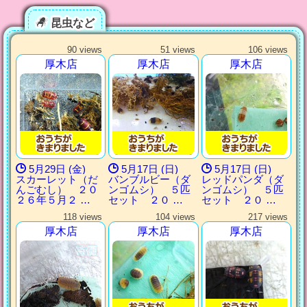
昆虫など
90 views
51 views
106 views
厚木店
厚木店
厚木店
5月29日 (金)
5月17日 (日)
5月17日 (日)
スカーレット（だ
バンブルビー（ダ
レッドパンダ（ダ
んごむし） ２０
ンゴムシ） ５匹
ンゴムシ） ５匹
２６年５月２ …
セット ２０ …
セット ２０ …
118 views
104 views
217 views
厚木店
厚木店
厚木店