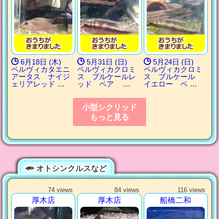
6月18日 (木)
5月31日 (日)
5月24日 (日)
ペルヴィカタエニ
ペルヴィカクロミ
ペルヴィカクロミ
アータス ナイジ
ス プルケールレ
ス プルケール
ェリアレッド …
ッド ペア …
イエロー ペ …
小型シクリッド
もっと見る
オトシンクルスなど
74 views
84 views
116 views
厚木店
厚木店
船橋二和