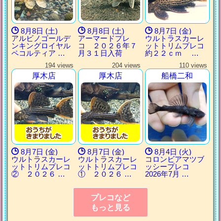
8月8日 (土)
8月8日 (土)
8月7日 (金)
アルビノゴールデ
アーマードプレ
ウルトラスカーレ
ンキングロイヤル
コ ２０２６年７
ットトリムプレコ
ペコルティア …
月３１日入荷
約２２ｃｍ …
194 views
204 views
110 views
厚木店
厚木店
船橋二和
8月7日 (金)
8月7日 (金)
8月4日 (火)
ウルトラスカーレ
ウルトラスカーレ
コロンビアマツブ
ットトリムプレコ
ットトリムプレコ
ッシープレコ
② ２０２６ …
① ２０２６ …
2026年7月 …
プレコなど
もっと見る