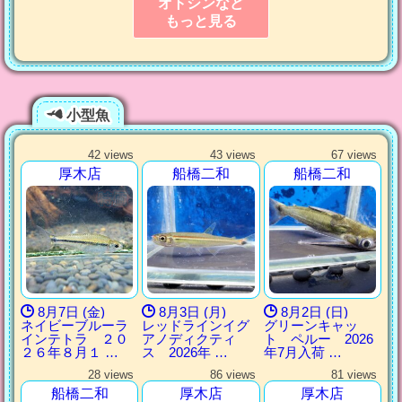
オトシンなど
もっと見る
小型魚
42 views
43 views
67 views
厚木店
船橋二和
船橋二和
8月7日 (金)
8月3日 (月)
8月2日 (日)
ネイビーブルーラ
レッドラインイグ
グリーンキャッ
インテトラ ２０
アノディクティ
ト ペルー 2026
２６年８月１ …
ス 2026年 …
年7月入荷 …
28 views
86 views
81 views
船橋二和
厚木店
厚木店