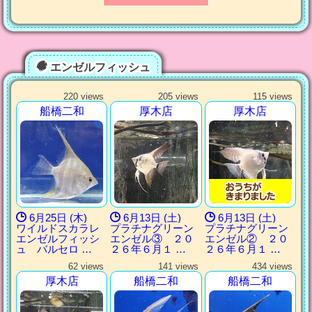
エンゼルフィッシュ
220 views
205 views
115 views
船橋二和
厚木店
厚木店
6月25日 (木)
6月13日 (土)
6月13日 (土)
ワイルドスカラレ
プラチナグリーン
プラチナグリーン
エンゼルフィッシ
エンゼル③ ２０
エンゼル② ２０
ュ バルセロ …
２６年６月１ …
２６年６月１ …
62 views
141 views
434 views
厚木店
船橋二和
船橋二和