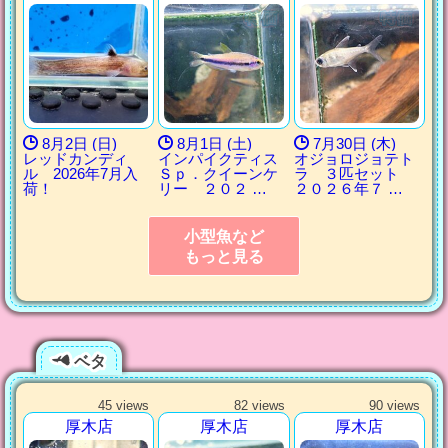
8月2日 (日)
8月1日 (土)
7月30日 (木)
レッドカンディ
インパイクティス
オジョロジョテト
ル 2026年7月入
Ｓｐ．クイーンケ
ラ ３匹セット
荷！
リー ２０２ …
２０２６年７ …
小型魚など
もっと見る
ベタ
45 views
82 views
90 views
厚木店
厚木店
厚木店