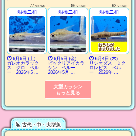
77 views
86 views
62 views
船橋二和
船橋二和
船橋二和
6月6日 (土)
6月5日 (金)
6月4日 (木)
ガレオカラック
ビックリアイカラ
リシオダス ミク
ス グロ ペル
シン ペルー
ロレピス ペル
ー 2026年5 …
2026年5月 …
ー 2026年 …
大型カラシン
もっと見る
古代・中・大型魚