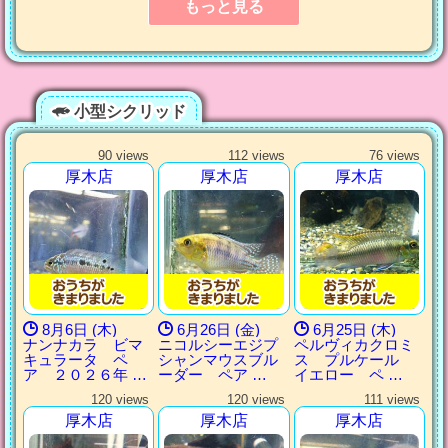
もっと見る
小型シクリッド
90 views
112 views
76 views
厚木店
厚木店
厚木店
8月6日 (木)
6月26日 (金)
6月25日 (木)
ナンナカラ ビマ
ニコルシーエジプ
ペルヴィカクロミ
キュラータ ペ
シャンマウスブル
ス プルケール
ア ２０２６年 …
ーダー ペア …
イエロー ペ …
120 views
120 views
111 views
厚木店
厚木店
厚木店