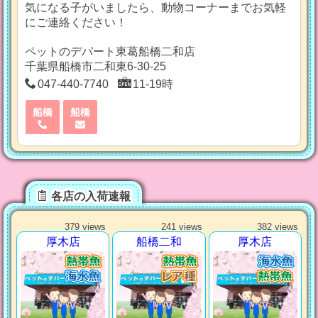
気になる子がいましたら、動物コーナーまでお気軽
にご連絡ください！
ペットのデパート東葛船橋二和店
千葉県船橋市二和東6-30-25
047-440-7740
11-19時
船橋
船橋
各店の入荷速報
379 views
241 views
382 views
厚木店
船橋二和
厚木店