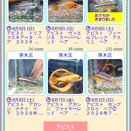
8月9日 (日)
8月9日 (日)
8月8日 (土)
アピスト トリフ
アピスト ヴィエ
アピスト フィー
ァスキアータ ペ
ジタ スーパーレ
ルフレック アス
ア ２０２６ …
ッド ペア …
リニ ペア …
54 views
48 views
131 views
厚木店
厚木店
厚木店
8月8日 (土)
8月7日 (金)
8月2日 (日)
アピスト アガシ
アピスト アガシ
アピスト ホング
ジ ナナイ ペ
ジ ファイヤーレ
スロイ ペア②
ア ２０２６年 …
ッド ペア …
２０２６年７ …
アピスト