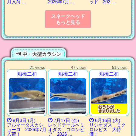
月入荷 …
2026年7月 …
ッド 202 …
スネークヘッド
もっと見る
中・大型カラシン
21 views
47 views
51 views
船橋二和
船橋二和
船橋二和
8月3日 (月)
7月17日 (金)
6月16日 (火)
アルマータスカシ
レッドテールヘミ
リシオダス ミク
ョーロ 2026年7月
オダス コロンビ
ロレピス 大特
入荷！
ア 2026 …
価！