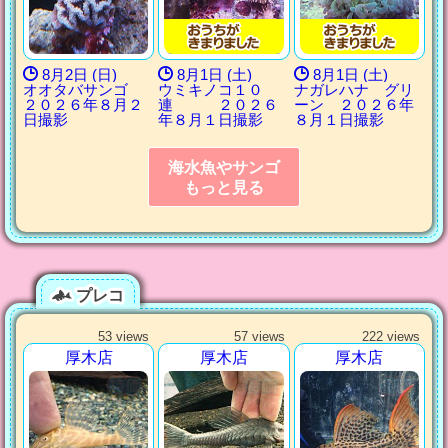
8月2日 (日)
8月1日 (土)
8月1日 (土)
オオタバサンゴ
ウミキノコ１０
ナガレハナ グリ
２０２６年８月２
連 ２０２６
ーン ２０２６年
日撮影
年８月１日撮影
８月１日撮影
海水魚やサンゴ
もっと見る
プレコ
53 views
57 views
222 views
厚木店
厚木店
厚木店