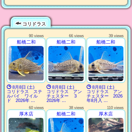
コリドラス
90 views
66 views
39 views
船橋二和
船橋二和
船橋二和
8月8日 (土)
8月8日 (土)
8月8日 (土)
コリドラス ステ
コリドラス アン
コリドラス アン
ルバイ ワイル
チェスター 3
チェスター 2026
ド 2026年 …
2026年 …
年8月入 …
60 views
38 views
110 views
厚木店
船橋二和
厚木店