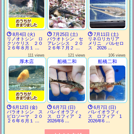
8月4日 (火)
7月25日 (土)
7月11日 (土)
リノオトシン ロ
パラオトシン セ
リネロリカリア
クソケリス ２０
アレンシス ２０
メリニ バルセロ
２６年８月１ …
２６年７月２ …
ス 2026 …
111 views
121 views
106 views
厚木店
船橋二和
船橋二和
6月12日 (金)
6月7日 (日)
6月7日 (日)
パラオトシン ス
パレイオラフィ
パレイオラフィ
ピロソーマ ２０
ス ロフィア 2
ス ロフィア 1
２６年６月１ …
2026年6 …
2026年6 …