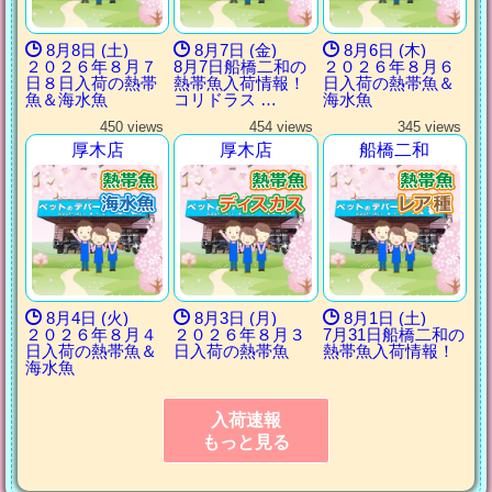
8月8日 (土)
8月7日 (金)
8月6日 (木)
２０２６年８月７
8月7日船橋二和の
２０２６年８月６
日８日入荷の熱帯
熱帯魚入荷情報！
日入荷の熱帯魚＆
魚＆海水魚
コリドラス …
海水魚
450 views
454 views
345 views
厚木店
厚木店
船橋二和
8月4日 (火)
8月3日 (月)
8月1日 (土)
２０２６年８月４
２０２６年８月３
7月31日船橋二和の
日入荷の熱帯魚＆
日入荷の熱帯魚
熱帯魚入荷情報！
海水魚
入荷速報
もっと見る