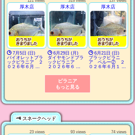
121 views
315 views
137 views
厚木店
厚木店
厚木店
7月5日 (日)
6月29日 (月)
6月21日 (日)
バイオレットブラ
ダイヤモンドブラ
ブラックピラニ
ックピラニア ２
ックピラニア
ア ペルー② ２
０２６年６月 …
２０２６年６ …
０２６年６月１ …
ピラニア
もっと見る
スネークヘッド
23 views
93 views
74 views