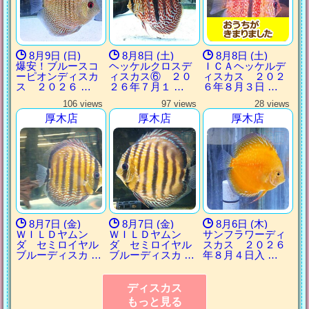
8月9日 (日)
8月8日 (土)
8月8日 (土)
爆安！ブルースコ
ヘッケルクロスデ
ＩＣＡヘッケルデ
ーピオンディスカ
ィスカス⑥ ２０
ィスカス ２０２
ス ２０２６ …
２６年７月１ …
６年８月３日 …
106 views
97 views
28 views
厚木店
厚木店
厚木店
8月7日 (金)
8月7日 (金)
8月6日 (木)
ＷＩＬＤヤムン
ＷＩＬＤヤムン
サンフラワーディ
ダ セミロイヤル
ダ セミロイヤル
スカス ２０２６
ブルーディスカ …
ブルーディスカ …
年８月４日入 …
ディスカス
もっと見る