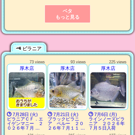
ベタ
もっと見る
ピラニア
73 views
93 views
225 views
厚木店
厚木店
厚木店
7月28日 (火)
7月21日 (火)
7月6日 (月)
ピラニアＣＦ．エ
ブラックピラニ
ラインノーズピラ
イゲンマニー ２
ア ペルー ２０
ニア ２０２６年
０２６年７月 …
２６年７月１１ …
７月５日入荷