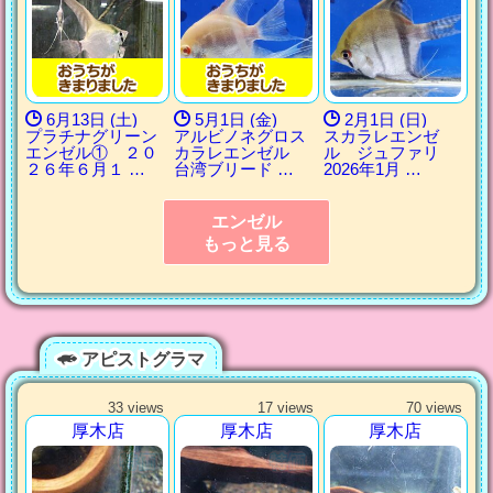
6月13日 (土)
5月1日 (金)
2月1日 (日)
プラチナグリーン
アルビノネグロス
スカラレエンゼ
エンゼル① ２０
カラレエンゼル
ル ジュファリ
２６年６月１ …
台湾ブリード …
2026年1月 …
エンゼル
もっと見る
アピストグラマ
33 views
17 views
70 views
厚木店
厚木店
厚木店