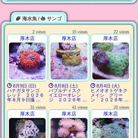
海水魚 /
サンゴ
2 views
15 views
22 views
厚木店
厚木店
厚木店
8月9日 (日)
8月8日 (土)
8月4日 (火)
ハナガタサンゴ
バブルディスク
ヒメオオトゲキク
レッド ２０２６
イエローオレン
メイシ グリー
年８月９日撮 …
ジ ２０２６年 …
ン ２０２６年 …
31 views
41 views
20 views
厚木店
厚木店
厚木店