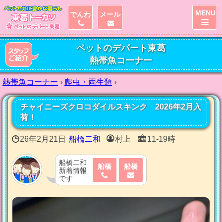
MENU
でんわ
メール
ペットのデパート東葛
熱帯魚コーナー
熱帯魚コーナー
›
爬虫・両生類
›
チャイニーズクロコダイルスキンク 2026年2月入
荷！
26年2月21日
船橋二和
村上
11-19時
船橋二和
船橋
船橋
新着情報
です