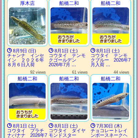
厚木店
船橋二和
船橋二和
8月9日 (日)
8月1日 (土)
8月1日 (土)
チャンナ インセ
コウタイ テンモ
コウタイ テンモ
イン ２０２６年
クゴールデン
クブルー 2026年7
８月６日入荷
2026年7月 …
月入荷 …
92 views
61 views
44 views
船橋二和
船橋二和
船橋二和
8月1日 (土)
8月1日 (土)
7月30日 (木)
コウタイ プラチ
コウタイ ダイヤ
チョコレートレイ
ナバナナ 2026年7
モンドスター
ンボースネークヘ