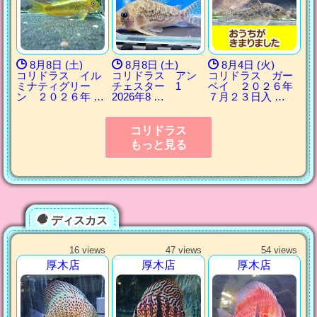
8月8日 (土)
8月8日 (土)
8月4日 (火)
コリドラス イル
コリドラス アン
コリドラス ガー
ミナティグリー
チェスター 1
ベイ ２０２６年
ン ２０２６年 …
2026年8 …
７月２３日入 …
コリドラス
もっと見る
ディスカス
16 views
47 views
54 views
厚木店
厚木店
厚木店