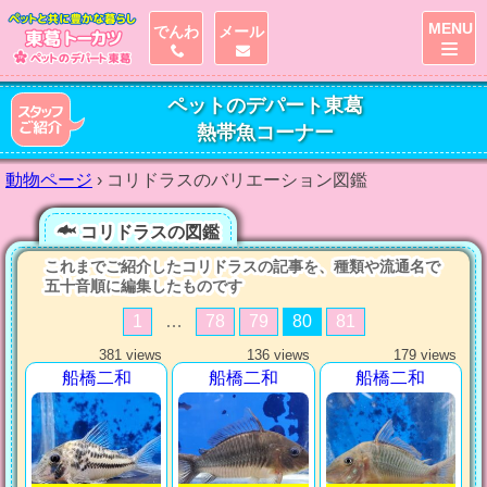
MENU
でんわ
メール
ペットのデパート東葛
熱帯魚コーナー
動物ページ
›
コリドラスのバリエーション図鑑
コリドラスの図鑑
これまでご紹介したコリドラスの記事を、種類や流通名で
五十音順に編集したものです
1
…
78
79
80
81
381 views
136 views
179 views
船橋二和
船橋二和
船橋二和