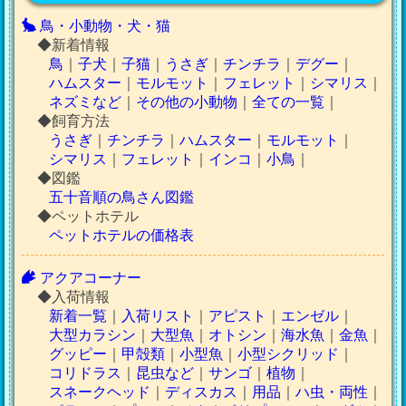
鳥・小動物・犬・猫
◆新着情報
鳥
｜
子犬
｜
子猫
｜
うさぎ
｜
チンチラ
｜
デグー
｜
ハムスター
｜
モルモット
｜
フェレット
｜
シマリス
｜
ネズミなど
｜
その他の小動物
｜
全ての一覧
｜
◆飼育方法
うさぎ
｜
チンチラ
｜
ハムスター
｜
モルモット
｜
シマリス
｜
フェレット
｜
インコ
｜
小鳥
｜
◆図鑑
五十音順の鳥さん図鑑
◆ペットホテル
ペットホテルの価格表
アクアコーナー
◆入荷情報
新着一覧
｜
入荷リスト
｜
アピスト
｜
エンゼル
｜
大型カラシン
｜
大型魚
｜
オトシン
｜
海水魚
｜
金魚
｜
グッピー
｜
甲殻類
｜
小型魚
｜
小型シクリッド
｜
コリドラス
｜
昆虫など
｜
サンゴ
｜
植物
｜
スネークヘッド
｜
ディスカス
｜
用品
｜
ハ虫・両性
｜