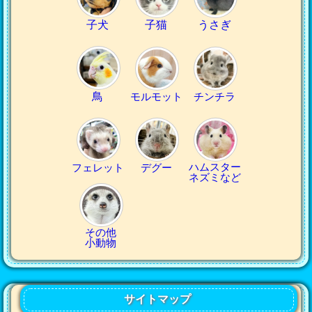
子犬
子猫
うさぎ
鳥
モルモット
チンチラ
ハムスター
フェレット
デグー
ネズミなど
その他
小動物
サイトマップ