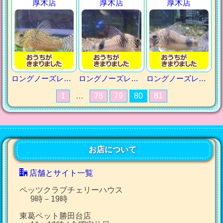
厚木店
厚木店
厚木店
ロングノーズレイノルジー
ロングノーズレイノルジー
ロングノーズレイノルジー
1
…
78
79
80
81
お店について
店舗とサイト一覧
ペッツクラブチェリーハウス
9時－19時
東葛ペット勝田台店